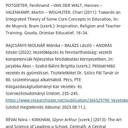
POTGIETER, Ferdinand – VAN DER WALT, Hannes –
VALENKAMP, Martin – WOLHUTER, Charl (2011): Towards an
Integrated Theory of Some Core Concepts in Education, In:
de Muynck, Bram (szerk.): Inspiration, Religion and Teacher
Training. Gouda, Driestar Educatief. 18–34.
RAJCSÁNYI-MOLNÁR Mónika – BALÁZS László – ANDRÁS
István (2022): Vezetőképzés és fenntarthatóság: vezetői
kompetenciák fejlesztése felsőoktatási környezetben, In:
Jarjabka Ákos – Szabó-Bálint Brigitta (szerk.): Példaértékű
vezetés és gyümölcsei. Tiszteletkötet Dr. Szűcs Pál Tanár úr
80. születésnapja alkalmából. Pécs, PTE
Közgazdaságtudományi Kar Vezetés- és
Szervezéstudományi Intézet. 235–245.
https://www.researchgate.net/publication/366529790_Vezetokep
(utolsó megtekintés dátuma: 2023.08.11.).
RÉVAI Nóra – KIRKHAM, Glynn Arthur (szerk.) (2013): The Art
and Science of Leading a School. Central5: A Central