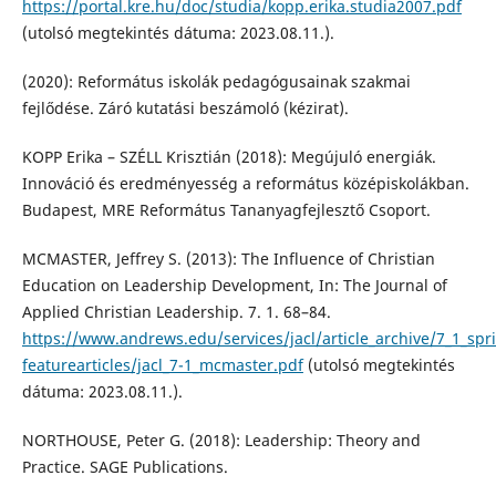
https://portal.kre.hu/doc/studia/kopp.erika.studia2007.pdf
(utolsó megtekintés dátuma: 2023.08.11.).
(2020): Református iskolák pedagógusainak szakmai
fejlődése. Záró kutatási beszámoló (kézirat).
KOPP Erika – SZÉLL Krisztián (2018): Megújuló energiák.
Innováció és eredményesség a református középiskolákban.
Budapest, MRE Református Tananyagfejlesztő Csoport.
MCMASTER, Jeffrey S. (2013): The Influence of Christian
Education on Leadership Development, In: The Journal of
Applied Christian Leadership. 7. 1. 68–84.
https://www.andrews.edu/services/jacl/article_archive/7_1_spr
featurearticles/jacl_7-1_mcmaster.pdf
(utolsó megtekintés
dátuma: 2023.08.11.).
NORTHOUSE, Peter G. (2018): Leadership: Theory and
Practice. SAGE Publications.