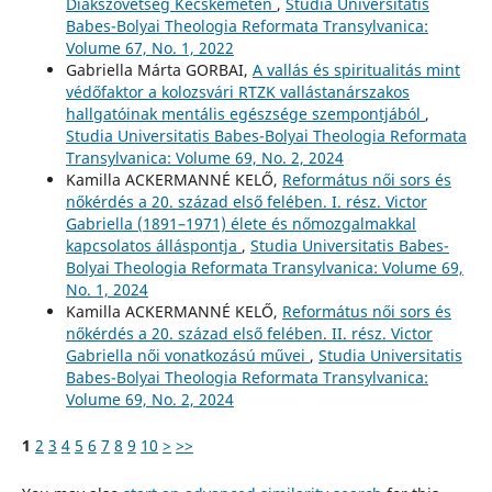
Diákszövetség Kecskeméten
,
Studia Universitatis
Babes-Bolyai Theologia Reformata Transylvanica:
Volume 67, No. 1, 2022
Gabriella Márta GORBAI,
A vallás és spiritualitás mint
védőfaktor a kolozsvári RTZK vallástanárszakos
hallgatóinak mentális egészsége szempontjából
,
Studia Universitatis Babes-Bolyai Theologia Reformata
Transylvanica: Volume 69, No. 2, 2024
Kamilla ACKERMANNÉ KELŐ,
Református női sors és
nőkérdés a 20. század első felében. I. rész. Victor
Gabriella (1891–1971) élete és nőmozgalmakkal
kapcsolatos álláspontja
,
Studia Universitatis Babes-
Bolyai Theologia Reformata Transylvanica: Volume 69,
No. 1, 2024
Kamilla ACKERMANNÉ KELŐ,
Református női sors és
nőkérdés a 20. század első felében. II. rész. Victor
Gabriella női vonatkozású művei
,
Studia Universitatis
Babes-Bolyai Theologia Reformata Transylvanica:
Volume 69, No. 2, 2024
1
2
3
4
5
6
7
8
9
10
>
>>