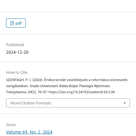
pdf
Published
2024-12-20
How to Cite
SZONTAGH, P. I. (2024). Értékorientált vezetőképzés a református köznevelés
szolgálatában.
Studia Universitatis Babes-Bolyai Theologia Reformata
Transylvanica
,
69
(2), 70–97. https://doi.org/10.24193/subbtref.69.2.04
More Citation Formats
Issue
Volume 69, No. 2, 2024