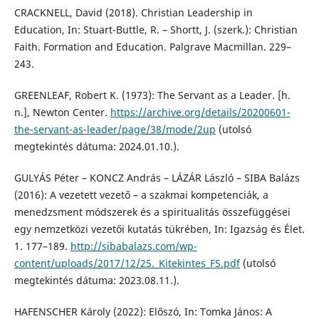
CRACKNELL, David (2018). Christian Leadership in
Education, In: Stuart-Buttle, R. – Shortt, J. (szerk.): Christian
Faith. Formation and Education. Palgrave Macmillan. 229–
243.
GREENLEAF, Robert K. (1973): The Servant as a Leader. [h.
n.], Newton Center.
https://archive.org/details/20200601-
the-servant-as-leader/page/38/mode/2up
(utolsó
megtekintés dátuma: 2024.01.10.).
GULYÁS Péter – KONCZ András – LÁZÁR László – SIBA Balázs
(2016): A vezetett vezető – a szakmai kompetenciák, a
menedzsment módszerek és a spiritualitás összefüggései
egy nemzetközi vezetői kutatás tükrében, In: Igazság és Élet.
1. 177–189.
http://sibabalazs.com/wp-
content/uploads/2017/12/25._Kitekintes_FS.pdf
(utolsó
megtekintés dátuma: 2023.08.11.).
HAFENSCHER Károly (2022): Előszó, In: Tomka János: A