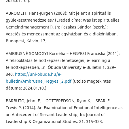
2024.01.10.).
ABROMEIT, Hans-Jürgen (2008): Mit jelent a spirituális
gyülekezetmenedzselés? (Eredeti címe: Was ist spirituelles
Gemeindmanagement?), In: Fazakas Sándor (szerk.):
Vezetés és menedzsment az egyházban és a diakóniában.
Budapest, Kálvin. 17.
AMBRUSNÉ SOMOGYI Kornélia – HEGYESI Franciska (2011):
A felsőoktatás felnőttképzési lehetőségei, e-learning a
felnőttképzésben, In: Óbuda University e-Bulletin 1. 329–
340.
https://uni-obuda.hu/e-
bulletin/Ambrusne_Hegyesi_2.pdf
(utolsó megtekintés
dátuma: 2024.01.10.).
BARBUTO, John. E. – GOTTFREDSON, Ryan K. – SEARLE,
Trevis P. (2014). An Examination of Emotional Intelligence as
an Antecedent of Servant Leadership, In: Journal of
Leadership & Organizational Studies. 21. 315–323.