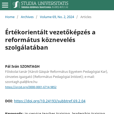
Home
/
Archives
/
Volume 69, No. 2, 2024
/
Articles
Értékorientált vezetőképzés a
református köznevelés
szolgálatában
Pál Iván SZONTAGH
Főiskolai tanár (Károli Gáspár Református Egyetem Pedagógiai Kar),
címzetes igazgató (Református Pedagógiai Intézet); e-mail:
szontagh.pal@kre.hu
https://orcid.org/0000-0001-6714-9852
DOI:
https://doi.org/10.24193/subbtref.69.2.04
Keywords:
in-service teacher training, leadership training,