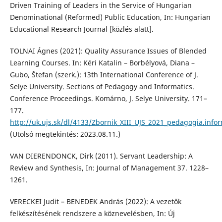
Driven Training of Leaders in the Service of Hungarian
Denominational (Reformed) Public Education, In: Hungarian
Educational Research Journal [közlés alatt].
TOLNAI Ágnes (2021): Quality Assurance Issues of Blended
Learning Courses. In: Kéri Katalin – Borbélyová, Diana –
Gubo, Štefan (szerk.): 13th International Conference of J.
Selye University. Sections of Pedagogy and Informatics.
Conference Proceedings. Komárno, J. Selye University. 171–
177.
http://uk.ujs.sk/dl/4133/Zbornik_XIII_UJS_2021_pedagogia.infor
(Utolsó megtekintés: 2023.08.11.)
VAN DIERENDONCK, Dirk (2011). Servant Leadership: A
Review and Synthesis, In: Journal of Management 37. 1228–
1261.
VERECKEI Judit – BENEDEK András (2022): A vezetők
felkészítésének rendszere a köznevelésben, In: Új