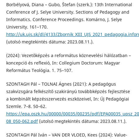
Borbélyová, Diana – Gubo, Štefan (szerk.): 13th International
Conference of J. Selye University. Sections of Pedagogy and
Informatics. Conference Proceedings. Komárno, J. Selye
University. 161–170.
http://uk.ujs.sk/dl/4133/Zbornik_XIII_UJS_2021_pedagogia.infor
(utolsó megtekintés dátuma: 2023.08.11.).
(2024): Vezetőképzés a református köznevelési hálózatban –
koncepció és reflexió, In: Collegium Doctorum: Magyar
Református Teológia. 1. 75–107.
SZONTAGH Pál – TOLNAI Ágnes (2021): A pedagógus
szakvizsgára felkészítő szakirányú továbbképzés fejlesztése
a kombinált képzésszervezés eszközeivel, In: Új Pedagógiai
Szemle. 7–8. 50–62.
https://epa.oszk.hu/00000/00035/00235/pdf/EPA00035_upsz_20
08_050-062.pdf
(utolsó megtekintés dátuma: 2023.08.11.).
SZONTAGH Pál Iván – VAN DER VLOED, Kees (2024): Value-