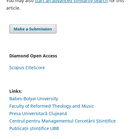
You may also
start an advanced similarity search
for this
article.
Make a Submission
Diamond Open Access
Scopus CiteScore
Links:
Babes-Bolyai University
Faculty of Reformed Theology and Music
Presa Universitară Clujeană
Centrul pentru Managementul Cercetării Științifice
Publicații științifice UBB