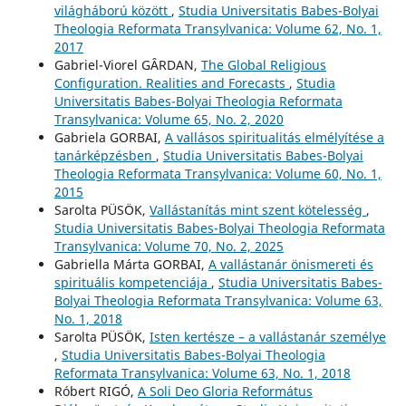
világháború között
,
Studia Universitatis Babes-Bolyai
Theologia Reformata Transylvanica: Volume 62, No. 1,
2017
Gabriel-Viorel GÂRDAN,
The Global Religious
Configuration. Realities and Forecasts
,
Studia
Universitatis Babes-Bolyai Theologia Reformata
Transylvanica: Volume 65, No. 2, 2020
Gabriela GORBAI,
A vallásos spiritualitás elmélyítése a
tanárképzésben
,
Studia Universitatis Babes-Bolyai
Theologia Reformata Transylvanica: Volume 60, No. 1,
2015
Sarolta PÜSÖK,
Vallástanítás mint szent kötelesség
,
Studia Universitatis Babes-Bolyai Theologia Reformata
Transylvanica: Volume 70, No. 2, 2025
Gabriella Márta GORBAI,
A vallástanár önismereti és
spirituális kompetenciája
,
Studia Universitatis Babes-
Bolyai Theologia Reformata Transylvanica: Volume 63,
No. 1, 2018
Sarolta PÜSÖK,
Isten kertésze – a vallástanár személye
,
Studia Universitatis Babes-Bolyai Theologia
Reformata Transylvanica: Volume 63, No. 1, 2018
Róbert RIGÓ,
A Soli Deo Gloria Református