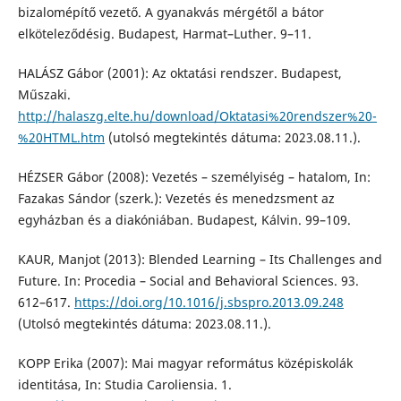
bizalomépítő vezető. A gyanakvás mérgétől a bátor
elköteleződésig. Budapest, Harmat–Luther. 9–11.
HALÁSZ Gábor (2001): Az oktatási rendszer. Budapest,
Műszaki.
http://halaszg.elte.hu/download/Oktatasi%20rendszer%20-
%20HTML.htm
(utolsó megtekintés dátuma: 2023.08.11.).
HÉZSER Gábor (2008): Vezetés – személyiség – hatalom, In:
Fazakas Sándor (szerk.): Vezetés és menedzsment az
egyházban és a diakóniában. Budapest, Kálvin. 99–109.
KAUR, Manjot (2013): Blended Learning – Its Challenges and
Future. In: Procedia – Social and Behavioral Sciences. 93.
612–617.
https://doi.org/10.1016/j.sbspro.2013.09.248
(Utolsó megtekintés dátuma: 2023.08.11.).
KOPP Erika (2007): Mai magyar református középiskolák
identitása, In: Studia Caroliensia. 1.