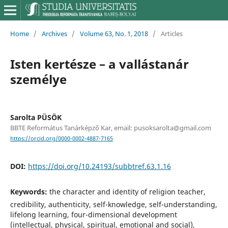
Home
/
Archives
/
Volume 63, No. 1, 2018
/
Articles
Isten kertésze – a vallástanár
személye
Sarolta PÜSÖK
BBTE Református Tanárképző Kar, email: pusoksarolta@gmail.com
https://orcid.org/0000-0002-4887-7165
DOI:
https://doi.org/10.24193/subbtref.63.1.16
Keywords:
the character and identity of religion teacher,
credibility, authenticity, self-knowledge, self-understanding,
lifelong learning, four-dimensional development
(intellectual, physical, spiritual, emotional and social),