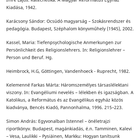
Kiadása, 1942.
Karácsony Sándor: Ocsúdó magyarság – Szokásrendszer és
pedagógia. Budapest, Széphalom könyvműhely (1945), 2002.
Kassel, Maria: Tiefenpsychologische Anmerkungen zur
Persönlichkeit des Religionslehrers. In: Religionslehrer –
Person und Beruf. Hg.
Heimbrock, H.G, Göttingen, Vandenhoeck - Ruprecht, 1982.
Kelemenné Farkas Márta: Háromszemélyes társaslélektani
viszony. In: Evangéliumi nevelés – lélekben és igazságban. A
Katolikus, a Református és az Evangélikus egyház közös
kiadványa, Bencés Kiadó, Pannonhalma, 1996. 215–223.
Simon András: Egyvonalban Istennel – önéletrajzi
riportkönyv. Budapest, magánkiadás, é.n. Tamminen, Kalevi
– Vesa, Laulikki – Pysiäinen, Markku: Hogyan tanítsunk