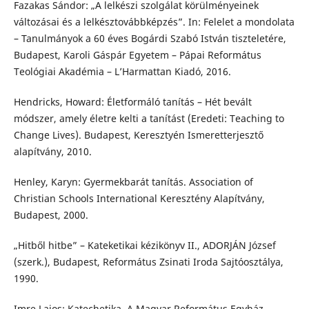
Fazakas Sándor: „A lelkészi szolgálat körülményeinek
változásai és a lelkésztovábbképzés”. In: Felelet a mondolata
– Tanulmányok a 60 éves Bogárdi Szabó István tiszteletére,
Budapest, Karoli Gáspár Egyetem – Pápai Református
Teológiai Akadémia – L’Harmattan Kiadó, 2016.
Hendricks, Howard: Életformáló tanítás – Hét bevált
módszer, amely életre kelti a tanítást (Eredeti: Teaching to
Change Lives). Budapest, Keresztyén Ismeretterjesztő
alapítvány, 2010.
Henley, Karyn: Gyermekbarát tanítás. Association of
Christian Schools International Keresztény Alapítvány,
Budapest, 2000.
„Hitből hitbe” – Kateketikai kézikönyv II., ADORJÁN József
(szerk.), Budapest, Református Zsinati Iroda Sajtóosztálya,
1990.
Imre Lajos: Katechetika. A Magyar Református Egyház