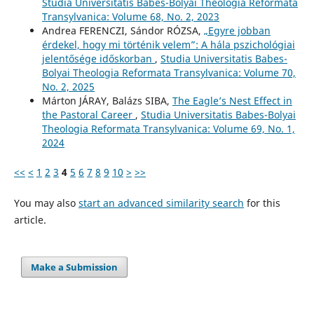
Studia Universitatis Babes-Bolyai Theologia Reformata
Transylvanica: Volume 68, No. 2, 2023
Andrea FERENCZI, Sándor RÓZSA,
„Egyre jobban
érdekel, hogy mi történik velem”: A hála pszichológiai
jelentősége időskorban
,
Studia Universitatis Babes-
Bolyai Theologia Reformata Transylvanica: Volume 70,
No. 2, 2025
Márton JÁRAY, Balázs SIBA,
The Eagle’s Nest Effect in
the Pastoral Career
,
Studia Universitatis Babes-Bolyai
Theologia Reformata Transylvanica: Volume 69, No. 1,
2024
<<
<
1
2
3
4
5
6
7
8
9
10
>
>>
You may also
start an advanced similarity search
for this
article.
Make a Submission