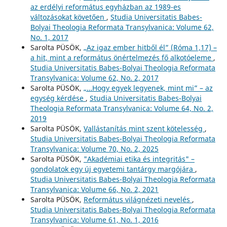
az erdélyi református egyházban az 1989-es
változásokat követően
,
Studia Universitatis Babes-
Bolyai Theologia Reformata Transylvanica: Volume 62,
No. 1, 2017
Sarolta PÜSÖK,
„Az igaz ember hitből él” (Róma 1,17) –
a hit, mint a református önértelmezés fő alkotóeleme
,
Studia Universitatis Babes-Bolyai Theologia Reformata
Transylvanica: Volume 62, No. 2, 2017
Sarolta PÜSÖK,
„…Hogy egyek legyenek, mint mi” – az
egység kérdése
,
Studia Universitatis Babes-Bolyai
Theologia Reformata Transylvanica: Volume 64, No. 2,
2019
Sarolta PÜSÖK,
Vallástanítás mint szent kötelesség
,
Studia Universitatis Babes-Bolyai Theologia Reformata
Transylvanica: Volume 70, No. 2, 2025
Sarolta PÜSÖK,
"Akadémiai etika és integritás" –
gondolatok egy új egyetemi tantárgy margójára
,
Studia Universitatis Babes-Bolyai Theologia Reformata
Transylvanica: Volume 66, No. 2, 2021
Sarolta PÜSÖK,
Református világnézeti nevelés
,
Studia Universitatis Babes-Bolyai Theologia Reformata
Transylvanica: Volume 61, No. 1, 2016