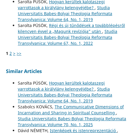
Sarolta PÜSÖK,
Hogyan kerültek kalotaszegi
varrottasok a királylány kelengyéjébe?
,
Studia
Universitatis Babes-Bolyai Theologia Reformata
Transylvanica: Volume 64, No. 1, 2019
Sarolta PÜSÖK,
Régi és új tűnődések a továbblépésről
kilencven évvel a „Magunk revíziója” után
,
Studia
Universitatis Babes-Bolyai Theologia Reformata
Transylvanica: Volume 67, No. 1, 2022
1
2
>
>>
Similar Articles
Sarolta PÜSÖK,
Hogyan kerültek kalotaszegi
varrottasok a királylány kelengyéjébe?
,
Studia
Universitatis Babes-Bolyai Theologia Reformata
Transylvanica: Volume 64, No. 1, 2019
Szabolcs KOVÁCS,
The Communicative Dimensions of
Incarnation and Sharing in Spiritual Counselling
,
Studia Universitatis Babes-Bolyai Theologia Reformata
Transylvanica: Volume 70, No. 1, 2025
Dávid NÉMETH,
Istenképek és istenreprezentáció
,