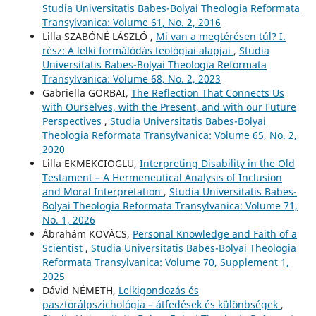
Studia Universitatis Babes-Bolyai Theologia Reformata
Transylvanica: Volume 61, No. 2, 2016
Lilla SZABÓNÉ LÁSZLÓ ,
Mi van a megtérésen túl? I.
rész: A lelki formálódás teológiai alapjai
,
Studia
Universitatis Babes-Bolyai Theologia Reformata
Transylvanica: Volume 68, No. 2, 2023
Gabriella GORBAI,
The Reflection That Connects Us
with Ourselves, with the Present, and with our Future
Perspectives
,
Studia Universitatis Babes-Bolyai
Theologia Reformata Transylvanica: Volume 65, No. 2,
2020
Lilla EKMEKCIOGLU,
Interpreting Disability in the Old
Testament – A Hermeneutical Analysis of Inclusion
and Moral Interpretation
,
Studia Universitatis Babes-
Bolyai Theologia Reformata Transylvanica: Volume 71,
No. 1, 2026
Ábrahám KOVÁCS,
Personal Knowledge and Faith of a
Scientist
,
Studia Universitatis Babes-Bolyai Theologia
Reformata Transylvanica: Volume 70, Supplement 1,
2025
Dávid NÉMETH,
Lelkigondozás és
pasztorálpszichológia – átfedések és különbségek
,