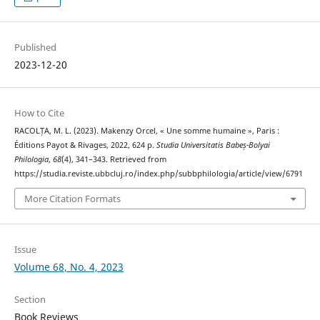
Published
2023-12-20
How to Cite
RACOLȚA, M. L. (2023). Makenzy Orcel, « Une somme humaine », Paris :
Éditions Payot & Rivages, 2022, 624 p.
Studia Universitatis Babeș-Bolyai
Philologia
,
68
(4), 341–343. Retrieved from
https://studia.reviste.ubbcluj.ro/index.php/subbphilologia/article/view/6791
More Citation Formats
Issue
Volume 68, No. 4, 2023
Section
Book Reviews