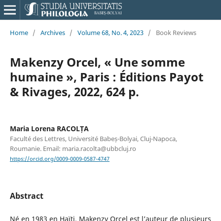
Home
/
Archives
/
Volume 68, No. 4, 2023
/
Book Reviews
Makenzy Orcel, « Une somme
humaine », Paris : Éditions Payot
& Rivages, 2022, 624 p.
Maria Lorena RACOLȚA
Faculté des Lettres, Université Babeș-Bolyai, Cluj-Napoca,
Roumanie. Email: maria.racolta@ubbcluj.ro
https://orcid.org/0009-0009-0587-4747
Abstract
Né en 1983 en Haïti, Makenzy Orcel est l’auteur de plusieurs