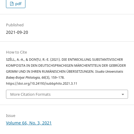
pdf
Published
2021-09-20
How to Cite
SZÉLL, A.-A., & DONȚU, R.-E. (2021). DIE ENTWICKLUNG SUBSTANTIVISCHER
KOMPOSITA IN DEN DEUTSCHSPRACHIGEN MÄRCHENTITELN DER GEBRÜDER
GRIMM UND IN IHREN RUMÄNISCHEN ÜBERSETZUNGEN.
Studia Universitatis
Babeș-Bolyai Philologia
,
66
(3), 159–178.
https://doi.org/10.24193/subbphilo.2021.3.11
More Citation Formats
Issue
Volume 66, No. 3, 2021