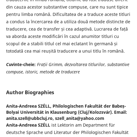
din cauza acestor substantive compuse, care nu sunt tipice
pentru limba română. Dificultatea de a traduce aceste titluri
a condus la încercarea de a utiliza două metode distincte de
traducere, cea de transfer și cea adaptivă. Lucrarea de față
va aborda aceste modificări în cazul anumitor titluri cu
scopul de a stabili titlul cel mai eclatant în germană și
totodată cea mai reușită traducere a unui titlu în română.
Cuv
inte-cheie:
Frații Grimm, dezvoltarea titlurilor, substantive
compuse, istoric, metode de traducere
Author Biographies
Anita-Andreea SZÉLL,
Philologischen Fakultät der Babeș-
Bolyai Universität in Klausenburg (Cluj/Kolozsvár). Email:
anita.szell@ubbcluj.ro, szell_anita@yahoo.com
Anita-Andreea SZÉLL
ist Lektorin am Department für
deutsche Sprache und Literatur der Philologischen Fakultät