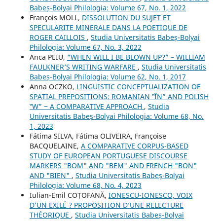
Babeș-Bolyai Philologia: Volume 67, No. 1, 2022
François MOLL,
DISSOLUTION DU SUJET ET
SPECULARITE MINERALE DANS LA POETIQUE DE
ROGER CAILLOIS
,
Studia Universitatis Babeș-Bolyai
Philologia: Volume 67, No. 3, 2022
Anca PEIU,
“WHEN WILL I BE BLOWN UP?” – WILLIAM
FAULKNER’S WRITING WARFARE
,
Studia Universitatis
Babeș-Bolyai Philologia: Volume 62, No. 1, 2017
Anna OCZKO,
LINGUISTIC CONCEPTUALIZATION OF
SPATIAL PREPOSITIONS: ROMANIAN ‟ÎN” AND POLISH
‟W” ‒ A COMPARATIVE APPROACH
,
Studia
Universitatis Babeș-Bolyai Philologia: Volume 68, No.
1, 2023
Fátima SILVA, Fátima OLIVEIRA, Françoise
BACQUELAINE,
A COMPARATIVE CORPUS-BASED
STUDY OF EUROPEAN PORTUGUESE DISCOURSE
MARKERS "BOM" AND "BEM" AND FRENCH "BON"
AND "BIEN"
,
Studia Universitatis Babeș-Bolyai
Philologia: Volume 68, No. 4, 2023
Iulian-Emil COȚOFANĂ,
IONESCU-IONESCO, VOIX
D’UN EXILÉ ? PROPOSITION D’UNE RELECTURE
THÉORIQUE
,
Studia Universitatis Babeș-Bolyai