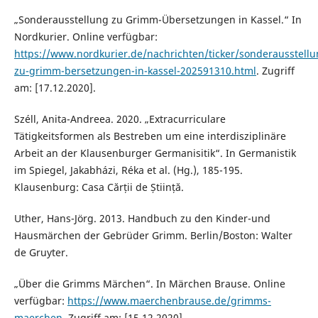
„Sonderausstellung zu Grimm-Übersetzungen in Kassel.“ In
Nordkurier. Online verfügbar:
https://www.nordkurier.de/nachrichten/ticker/sonderausstellu
zu-grimm-bersetzungen-in-kassel-202591310.html
. Zugriff
am: [17.12.2020].
Széll, Anita-Andreea. 2020. „Extracurriculare
Tätigkeitsformen als Bestreben um eine interdisziplinäre
Arbeit an der Klausenburger Germanisitik“. In Germanistik
im Spiegel, Jakabházi, Réka et al. (Hg.), 185-195.
Klausenburg: Casa Cărții de Știință.
Uther, Hans-Jörg. 2013. Handbuch zu den Kinder-und
Hausmärchen der Gebrüder Grimm. Berlin/Boston: Walter
de Gruyter.
„Über die Grimms Märchen“. In Märchen Brause. Online
verfügbar:
https://www.maerchenbrause.de/grimms-
maerchen
, Zugriff am: [15.12.2020].