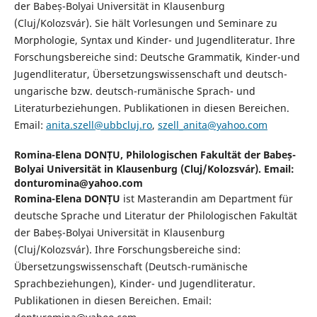
der Babeș-Bolyai Universität in Klausenburg
(Cluj/Kolozsvár). Sie hält Vorlesungen und Seminare zu
Morphologie, Syntax und Kinder- und Jugendliteratur. Ihre
Forschungsbereiche sind: Deutsche Grammatik, Kinder-und
Jugendliteratur, Übersetzungswissenschaft und deutsch-
ungarische bzw. deutsch-rumänische Sprach- und
Literaturbeziehungen. Publikationen in diesen Bereichen.
Email:
anita.szell@ubbcluj.ro
,
szell_anita@yahoo.com
Romina-Elena DONȚU,
Philologischen Fakultät der Babeș-
Bolyai Universität in Klausenburg (Cluj/Kolozsvár). Email:
donturomina@yahoo.com
Romina-Elena DONȚU
ist Masterandin am Department für
deutsche Sprache und Literatur der Philologischen Fakultät
der Babeș-Bolyai Universität in Klausenburg
(Cluj/Kolozsvár). Ihre Forschungsbereiche sind:
Übersetzungswissenschaft (Deutsch-rumänische
Sprachbeziehungen), Kinder- und Jugendliteratur.
Publikationen in diesen Bereichen. Email: