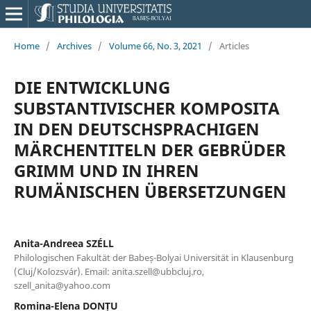
Home
/
Archives
/
Volume 66, No. 3, 2021
/
Articles
DIE ENTWICKLUNG
SUBSTANTIVISCHER KOMPOSITA
IN DEN DEUTSCHSPRACHIGEN
MÄRCHENTITELN DER GEBRÜDER
GRIMM UND IN IHREN
RUMÄNISCHEN ÜBERSETZUNGEN
Anita-Andreea SZÉLL
Philologischen Fakultät der Babeș-Bolyai Universität in Klausenburg
(Cluj/Kolozsvár). Email: anita.szell@ubbcluj.ro,
szell_anita@yahoo.com
Romina-Elena DONȚU