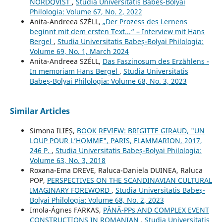
NORDQVIST
,
Studia Universitatis Babeș-Bolyai
Philologia: Volume 67, No. 2, 2022
Anita-Andreea SZÉLL,
„Der Prozess des Lernens
beginnt mit dem ersten Text...“ – Interview mit Hans
Bergel
,
Studia Universitatis Babeș-Bolyai Philologia:
Volume 69, No. 1, March 2024
Anita-Andreea SZÉLL,
Das Faszinosum des Erzählens -
In memoriam Hans Bergel
,
Studia Universitatis
Babeș-Bolyai Philologia: Volume 68, No. 3, 2023
Similar Articles
Simona ILIEȘ,
BOOK REVIEW: BRIGITTE GIRAUD, "UN
LOUP POUR L’HOMME", PARIS, FLAMMARION, 2017,
246 P.
,
Studia Universitatis Babeș-Bolyai Philologia:
Volume 63, No. 3, 2018
Roxana-Ema DREVE, Raluca-Daniela DUINEA, Raluca
POP,
PERSPECTIVES ON THE SCANDINAVIAN CULTURAL
IMAGINARY FOREWORD
,
Studia Universitatis Babeș-
Bolyai Philologia: Volume 68, No. 2, 2023
Imola-Ágnes FARKAS,
PÂNĂ-PPs AND COMPLEX EVENT
CONSTRUCTIONS IN ROMANIAN
,
Studia Universitatis