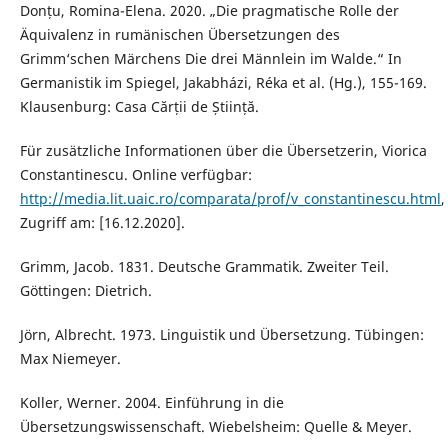
Donțu, Romina-Elena. 2020. „Die pragmatische Rolle der
Äquivalenz in rumänischen Übersetzungen des
Grimm‘schen Märchens Die drei Männlein im Walde.“ In
Germanistik im Spiegel, Jakabházi, Réka et al. (Hg.), 155-169.
Klausenburg: Casa Cărții de Știință.
Für zusätzliche Informationen über die Übersetzerin, Viorica
Constantinescu. Online verfügbar:
http://media.lit.uaic.ro/comparata/prof/v_constantinescu.html
,
Zugriff am: [16.12.2020].
Grimm, Jacob. 1831. Deutsche Grammatik. Zweiter Teil.
Göttingen: Dietrich.
Jörn, Albrecht. 1973. Linguistik und Übersetzung. Tübingen:
Max Niemeyer.
Koller, Werner. 2004. Einführung in die
Übersetzungswissenschaft. Wiebelsheim: Quelle & Meyer.