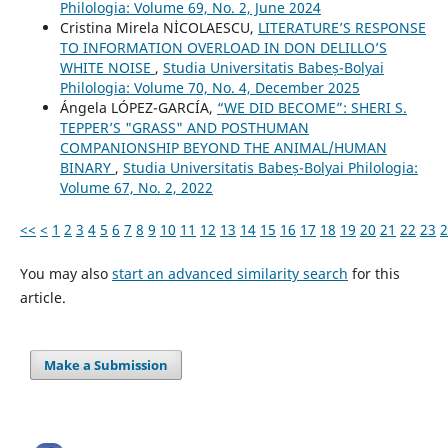
Philologia: Volume 69, No. 2, June 2024
Cristina Mirela NİCOLAESCU,
LITERATURE’S RESPONSE
TO INFORMATION OVERLOAD IN DON DELILLO’S
WHITE NOISE
,
Studia Universitatis Babeș-Bolyai
Philologia: Volume 70, No. 4, December 2025
Ángela LÓPEZ-GARCÍA,
“WE DID BECOME”: SHERI S.
TEPPER’S "GRASS" AND POSTHUMAN
COMPANIONSHIP BEYOND THE ANIMAL/HUMAN
BINARY
,
Studia Universitatis Babeș-Bolyai Philologia:
Volume 67, No. 2, 2022
<<
<
1
2
3
4
5
6
7
8
9
10
11
12
13
14
15
16
17
18
19
20
21
22
23
2
You may also
start an advanced similarity search
for this
article.
Make a Submission