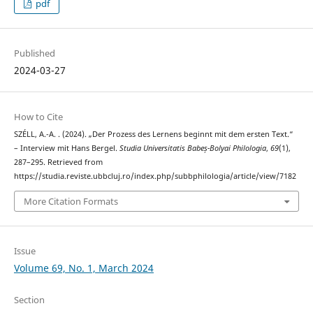
pdf
Published
2024-03-27
How to Cite
SZÉLL, A.-A. . (2024). „Der Prozess des Lernens beginnt mit dem ersten Text.“
– Interview mit Hans Bergel.
Studia Universitatis Babeș-Bolyai Philologia
,
69
(1),
287–295. Retrieved from
https://studia.reviste.ubbcluj.ro/index.php/subbphilologia/article/view/7182
More Citation Formats
Issue
Volume 69, No. 1, March 2024
Section