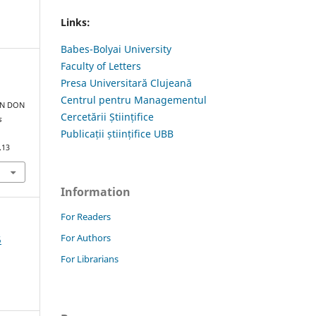
Links:
Babes-Bolyai University
Faculty of Letters
Presa Universitară Clujeană
Centrul pentru Managementul
IN DON
Cercetării Științifice
s
Publicații științifice UBB
.13
Information
For Readers
For Authors
5
For Librarians