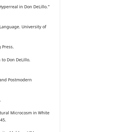
yperreal in Don DeLillo.”
 Language. University of
g Press.
to Don DeLillo.
, and Postmodern
.
tural Microcosm in White
345.