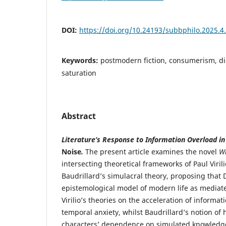
DOI:
https://doi.org/10.24193/subbphilo.2025.4
Keywords:
postmodern fiction, consumerism, dig
saturation
Abstract
Literature’s Response to Information Overload in
Noise
.
The present article examines the novel
Wh
intersecting theoretical frameworks of Paul Viri
Baudrillard’s simulacral theory, proposing that 
epistemological model of modern life as mediate
Virilio’s theories on the acceleration of informat
temporal anxiety, whilst Baudrillard’s notion of 
characters’ dependence on simulated knowledge