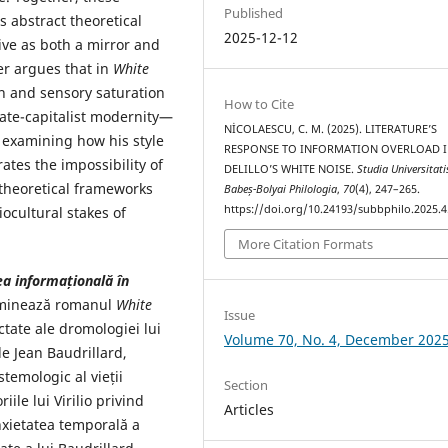
Published
s abstract theoretical
2025-12-12
tive as both a mirror and
er argues that in
White
on and sensory saturation
How to Cite
late-capitalist modernity—
NİCOLAESCU, C. M. (2025). LITERATURE’S
By examining how his style
RESPONSE TO INFORMATION OVERLOAD 
ates the impossibility of
DELILLO’S WHITE NOISE.
Studia Universitati
theoretical frameworks
Babeș-Bolyai Philologia
,
70
(4), 247–265.
https://doi.org/10.24193/subbphilo.2025.4
iocultural stakes of
More Citation Formats
ea informațională în
xaminează romanul
White
Issue
ctate ale dromologiei lui
Volume 70, No. 4, December 202
de Jean Baudrillard,
temologic al vieții
Section
ile lui Virilio privind
Articles
nxietatea temporală a