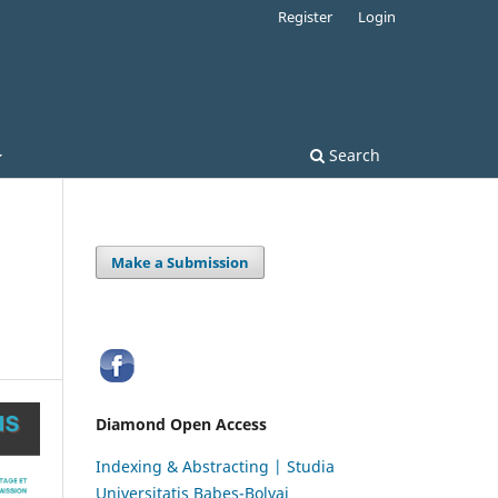
Register
Login
Search
Make a Submission
Diamond Open Access
Indexing & Abstracting | Studia
Universitatis Babeș-Bolyai