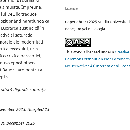
ate a lui Baudrillard
a simulată. Împreună,
License
lui DeLillo traduce
 poziționând narațiunea ca
Copyright (c) 2025 Studia Universitati
i. Lucrarea susține că în
Babeș-Bolyai Philologia
tivă și saturația
 morale ale modernității
ctă a excesului. Prin
This work is licensed under a
Creative
 o criză a percepției,
Commons Attribution-NonCommercia
ntr-o epocă hiper-
NoDerivatives 4.0 International Licen
și Baudrillard pentru a
ptiv.
ultură digitală, saturație
ovember 2025
; Accepted
25
t 30
December
2025