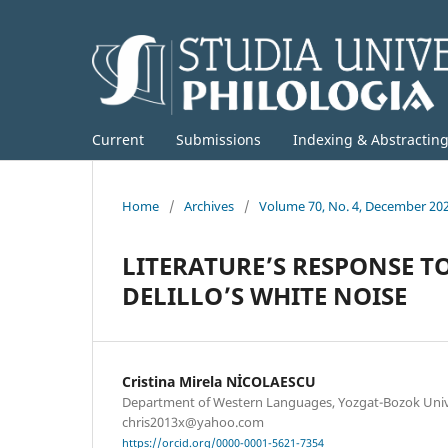
Current
Submissions
Indexing & Abstractin
Home
/
Archives
/
Volume 70, No. 4, December 20
LITERATURE’S RESPONSE 
DELILLO’S WHITE NOISE
Cristina Mirela NİCOLAESCU
Department of Western Languages, Yozgat-Bozok Univer
chris2013x@yahoo.com
https://orcid.org/0000-0001-5621-7354