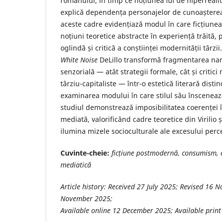
romanului, în timp ce noțiunea lui de hiperrealit
explică dependența personajelor de cunoaștere
aceste cadre evidențiază modul în care ficțiunea 
noțiuni teoretice abstracte în experiență trăită,
oglindă și critică a conștiinței modernității târzi
White Noise
DeLillo transformă fragmentarea nara
senzorială — atât strategii formale, cât și critici
târziu-capitaliste — într-o estetică literară distin
examinarea modului în care stilul său înscenează
studiul demonstrează imposibilitatea coerenței î
mediată, valorificând cadre teoretice din Virilio 
ilumina mizele socioculturale ale excesului perce
Cuvinte-cheie:
ficțiune postmodernă, consumism, c
mediatică
Article history: Received
27 July 2025
; Revised
16 N
November 2025
;
Available online
12 December 2025
; Available prin