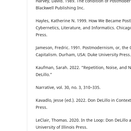
Harvey, David. 1989. The condition of Postmoder
Blackwell Publishing Inc.
Hayles, Katherine N. 1999. How We Became Post
Cybernetics, Literature, and Informatics. Chicag
Press.
Jameson, Fredric. 1991. Postmodernism, or, the C
Capitalism. Durham, USA: Duke University Press.
Kaufman, Sarah. 2022. “Repetition, Noise, and N
DeLillo.”
Narrative, vol. 30, no. 3, 310–335.
Kavadlo, Jesse (ed.). 2022. Don DeLillo in Conte
Press.
LeClair, Thomas. 2020. In the Loop: Don DeLillo
University of Illinois Press.