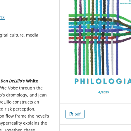
.13
ital culture, media
 Don DeLillo’s
White
ite Noise
through the
lio’s dromology, and Jean
DeLillo constructs an
d risk perception.
pdf
ion flow frame the novel’s
hyperreality explains the
. Together, these