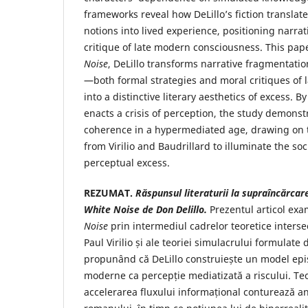
frameworks reveal how DeLillo’s fiction translate
notions into lived experience, positioning narra
critique of late modern consciousness. This pap
Noise
, DeLillo transforms narrative fragmentati
—both formal strategies and moral critiques of 
into a distinctive literary aesthetics of excess. 
enacts a crisis of perception, the study demonstr
coherence in a hypermediated age, drawing on 
from Virilio and Baudrillard to illuminate the soc
perceptual excess.
REZUMAT.
Răspunsul literaturii la supraîncărcar
White
Noise
de Don Delillo.
Prezentul articol e
Noise
prin intermediul cadrelor teoretice interse
Paul Virilio și ale teoriei simulacrului formulate 
propunând că DeLillo construiește un model epis
moderne ca percepție mediatizată a riscului. Teori
accelerarea fluxului informațional conturează a