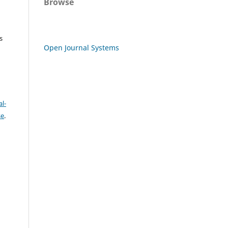
Browse
s
Open Journal Systems
l-
se
.