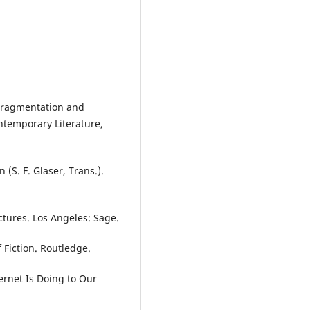
 Fragmentation and
ntemporary Literature,
 (S. F. Glaser, Trans.).
ctures. Los Angeles: Sage.
f Fiction. Routledge.
ernet Is Doing to Our