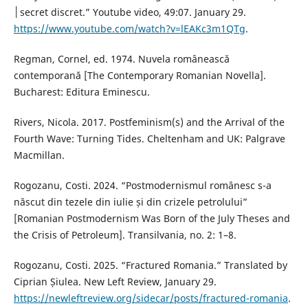
│secret discret.” Youtube video, 49:07. January 29.
https://www.youtube.com/watch?v=lEAKc3m1QTg
.
Regman, Cornel, ed. 1974. Nuvela românească
contemporană [The Contemporary Romanian Novella].
Bucharest: Editura Eminescu.
Rivers, Nicola. 2017. Postfeminism(s) and the Arrival of the
Fourth Wave: Turning Tides. Cheltenham and UK: Palgrave
Macmillan.
Rogozanu, Costi. 2024. “Postmodernismul românesc s-a
născut din tezele din iulie și din crizele petrolului”
[Romanian Postmodernism Was Born of the July Theses and
the Crisis of Petroleum]. Transilvania, no. 2: 1–8.
Rogozanu, Costi. 2025. “Fractured Romania.” Translated by
Ciprian Șiulea. New Left Review, January 29.
https://newleftreview.org/sidecar/posts/fractured-romania
.