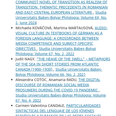
COMMUNIST NOVEL OF TRANSITION AS REALISM OF
TRANSITION. THEMATIC PRECEDENTS IN ROMANIAN
AND EAST-CENTRAL EUROPEAN LITERATURE
,
Studia
Universitatis Babeș-Bolyai Philologia: Volume 69, No.
2, June 2024
Michaela KOVÁČOVÁ, Martina MARTAUSOVÁ,
AUDIO-
VISUAL CULTURE IN TEXTBOOKS OF GERMAN AS A
FOREIGN LANGUAGE: A CROSSROADS BETWEEN
MEDIA COMPETENCE AND SUBJECT-SPECIFIC
OBJECTIVES
,
Studia Universitatis Babeș-Bolyai
Philologia: Volume 67, No. 2, 2022
Judit NAGY,
“THE HEAVE OF THE SWELL” – METAPHORS
OF THE SEA IN SHORT STORIES FROM ATLANTIC
CANADA (1900–1930)
,
Studia Universitatis Babeș-
Bolyai Philologia: Volume 66, No. 2, 2021
Alexandra COTOC, Anamaria RADU,
THE DIGITAL
DISCOURSE OF ROMANIAN SOCIAL MEDIA
PROSUMERS DURING THE COVID-19 PANDEMIC
,
Studia Universitatis Babeș-Bolyai Philologia: Volume
67, No. 4, 2022
Carmen-Valentina CANDALE,
PARTICULARIDADES
SINTÁCTICAS DEL LENGUAJE DE LOS JÓVENES
ESPAÑOLES Y RUMANOS EN LAS REDES SOCIALES
,