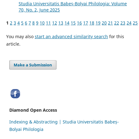
Studia Universitatis Babeș-Bolyai Philologia: Volume
70, No. 2, June 2025
1
2
3
4
5
6
7
8
9
10
11
12
13
14
15
16
17
18
19
20
21
22
23
24
25
You may also
start an advanced similarity search
for this
article.
Make a Submission
Diamond Open Access
Indexing & Abstracting | Studia Universitatis Babeș-
Bolyai Philologia