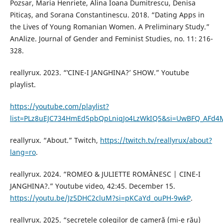
Pozsar, Maria Henriete, Alina Ioana Dumitrescu, Denisa
Piticaș, and Sorana Constantinescu. 2018. “Dating Apps in
the Lives of Young Romanian Women. A Preliminary Study.”
AnAlize. Journal of Gender and Feminist Studies, no. 11: 216-
328.
reallyrux. 2023. “‛CINE-I JANGHINA?’ SHOW.” Youtube
playlist.
https://youtube.com/playlist?
list=PLz8uEJC734HmEd5pbQpLniqJo4LzWkIQ5&si=UwBFQ_AFd
reallyrux. “About.” Twitch,
https://twitch.tv/reallyrux/about?
lang=ro
.
reallyrux. 2024. “ROMEO & JULIETTE ROMÂNESC | CINE-I
JANGHINA?.” Youtube video, 42:45. December 15.
https://youtu.be/Jz5DHC2cluM?si=pKCaYd_ouPH-9wkP
.
reallyrux. 2025. “secretele colegilor de cameră (mi-e rău)