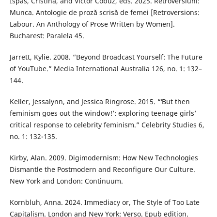
Ispas, Cristina, and Victor Cobuz, eds. 2025. Retroversiuni:
Munca. Antologie de proză scrisă de femei [Retroversions:
Labour. An Anthology of Prose Written by Women].
Bucharest: Paralela 45.
Jarrett, Kylie. 2008. “Beyond Broadcast Yourself: The Future
of YouTube.” Media International Australia 126, no. 1: 132–
144.
Keller, Jessalynn, and Jessica Ringrose. 2015. “‛But then
feminism goes out the window!’: exploring teenage girls’
critical response to celebrity feminism.” Celebrity Studies 6,
no. 1: 132-135.
Kirby, Alan. 2009. Digimodernism: How New Technologies
Dismantle the Postmodern and Reconfigure Our Culture.
New York and London: Continuum.
Kornbluh, Anna. 2024. Immediacy or, The Style of Too Late
Capitalism. London and New York: Verso. Epub edition.