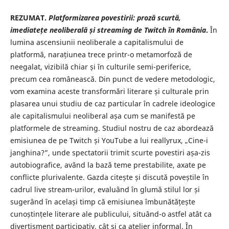
REZUMAT.
Platformizarea povestirii: proză scurtă,
imediatețe neoliberală și
streaming de Twitch în România
.
În
lumina ascensiunii neoliberale a capitalismului de
platformă, narațiunea trece printr-o metamorfoză de
neegalat, vizibilă chiar și în culturile semi-periferice,
precum cea românească. Din punct de vedere metodologic,
vom examina aceste transformări literare și culturale prin
plasarea unui studiu de caz particular în cadrele ideologice
ale capitalismului neoliberal așa cum se manifestă pe
platformele de streaming. Studiul nostru de caz abordează
emisiunea de pe Twitch și YouTube a lui reallyrux, „Cine-i
janghina?”, unde spectatorii trimit scurte povestiri așa-zis
autobiografice, având la bază teme prestabilite, axate pe
conflicte plurivalente. Gazda citește și discută poveștile în
cadrul live stream-urilor, evaluând în glumă stilul lor și
sugerând în același timp că emisiunea îmbunătățește
cunoștințele literare ale publicului, situând-o astfel atât ca
divertisment participativ, cât și ca atelier informal. În