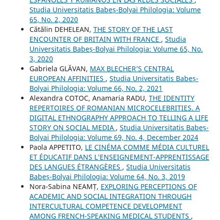
Studia Universitatis Babeș-Bolyai Philologia: Volume
65, No. 2, 2020
Cătălin DEHELEAN,
THE STORY OF THE LAST
ENCOUNTER OF BRITAIN WITH FRANCE
,
Studia
Universitatis Babeș-Bolyai Philologia: Volume 65, No.
3, 2020
Gabriela GLĂVAN,
MAX BLECHER’S CENTRAL
EUROPEAN AFFINITIES
,
Studia Universitatis Babeș-
Bolyai Philologia: Volume 66, No. 2, 2021
Alexandra COTOC, Anamaria RADU,
THE IDENTITY
REPERTOIRES OF ROMANIAN MICROCELEBRITIES. A
DIGITAL ETHNOGRAPHY APPROACH TO TELLING A LIFE
STORY ON SOCIAL MEDIA
,
Studia Universitatis Babeș-
Bolyai Philologia: Volume 69, No. 4, December 2024
Paola APPETITO,
LE CINÉMA COMME MÉDIA CULTUREL
ET ÉDUCATIF DANS L’ENSEIGNEMENT-APPRENTISSAGE
DES LANGUES ÉTRANGÈRES
,
Studia Universitatis
Babeș-Bolyai Philologia: Volume 64, No. 3, 2019
Nora-Sabina NEAMȚ,
EXPLORING PERCEPTIONS OF
ACADEMIC AND SOCIAL INTEGRATION THROUGH
INTERCULTURAL COMPETENCE DEVELOPMENT
AMONG FRENCH-SPEAKING MEDICAL STUDENTS
,