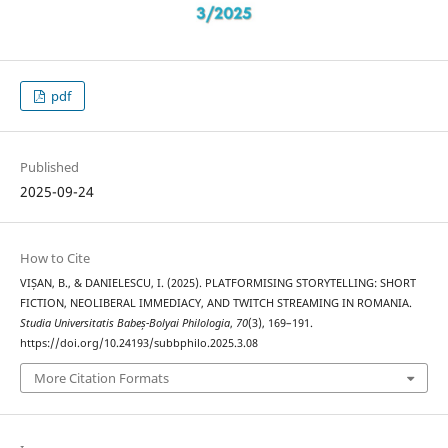
pdf
Published
2025-09-24
How to Cite
VIȘAN, B., & DANIELESCU, I. (2025). PLATFORMISING STORYTELLING: SHORT
FICTION, NEOLIBERAL IMMEDIACY, AND TWITCH STREAMING IN ROMANIA.
Studia Universitatis Babeș-Bolyai Philologia
,
70
(3), 169–191.
https://doi.org/10.24193/subbphilo.2025.3.08
More Citation Formats