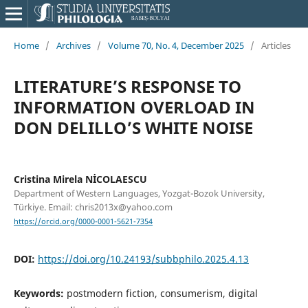
Home
/
Archives
/
Volume 70, No. 4, December 2025
/
Articles
LITERATURE’S RESPONSE TO
INFORMATION OVERLOAD IN
DON DELILLO’S WHITE NOISE
Cristina Mirela NİCOLAESCU
Department of Western Languages, Yozgat-Bozok University,
Türkiye. Email: chris2013x@yahoo.com
https://orcid.org/0000-0001-5621-7354
DOI:
https://doi.org/10.24193/subbphilo.2025.4.13
Keywords:
postmodern fiction, consumerism, digital