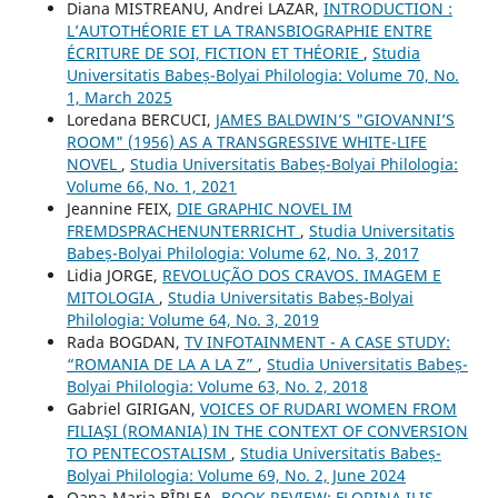
Diana MISTREANU, Andrei LAZAR,
INTRODUCTION :
L’AUTOTHÉORIE ET LA TRANSBIOGRAPHIE ENTRE
ÉCRITURE DE SOI, FICTION ET THÉORIE
,
Studia
Universitatis Babeș-Bolyai Philologia: Volume 70, No.
1, March 2025
Loredana BERCUCI,
JAMES BALDWIN’S "GIOVANNI’S
ROOM" (1956) AS A TRANSGRESSIVE WHITE-LIFE
NOVEL
,
Studia Universitatis Babeș-Bolyai Philologia:
Volume 66, No. 1, 2021
Jeannine FEIX,
DIE GRAPHIC NOVEL IM
FREMDSPRACHENUNTERRICHT
,
Studia Universitatis
Babeș-Bolyai Philologia: Volume 62, No. 3, 2017
Lidia JORGE,
REVOLUÇÃO DOS CRAVOS. IMAGEM E
MITOLOGIA
,
Studia Universitatis Babeș-Bolyai
Philologia: Volume 64, No. 3, 2019
Rada BOGDAN,
TV INFOTAINMENT - A CASE STUDY:
“ROMANIA DE LA A LA Z”
,
Studia Universitatis Babeș-
Bolyai Philologia: Volume 63, No. 2, 2018
Gabriel GIRIGAN,
VOICES OF RUDARI WOMEN FROM
FILIAŞI (ROMANIA) IN THE CONTEXT OF CONVERSION
TO PENTECOSTALISM
,
Studia Universitatis Babeș-
Bolyai Philologia: Volume 69, No. 2, June 2024
Oana-Maria BÎRLEA,
BOOK REVIEW: FLORINA ILIS,