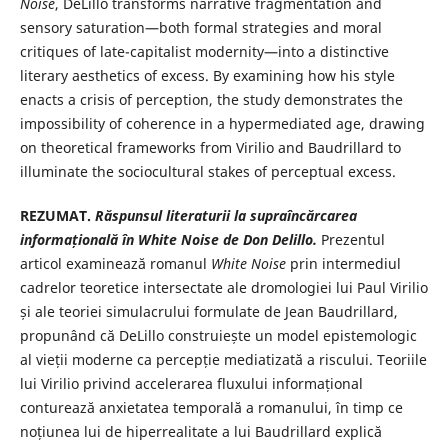
Noise
, DeLillo transforms narrative fragmentation and
sensory saturation—both formal strategies and moral
critiques of late-capitalist modernity—into a distinctive
literary aesthetics of excess. By examining how his style
enacts a crisis of perception, the study demonstrates the
impossibility of coherence in a hypermediated age, drawing
on theoretical frameworks from Virilio and Baudrillard to
illuminate the sociocultural stakes of perceptual excess.
REZUMAT.
Răspunsul literaturii la supraîncărcarea
informațională în
White
Noise
de Don Delillo.
Prezentul
articol examinează romanul
White Noise
prin intermediul
cadrelor teoretice intersectate ale dromologiei lui Paul Virilio
și ale teoriei simulacrului formulate de Jean Baudrillard,
propunând că DeLillo construiește un model epistemologic
al vieții moderne ca percepție mediatizată a riscului. Teoriile
lui Virilio privind accelerarea fluxului informațional
conturează anxietatea temporală a romanului, în timp ce
noțiunea lui de hiperrealitate a lui Baudrillard explică