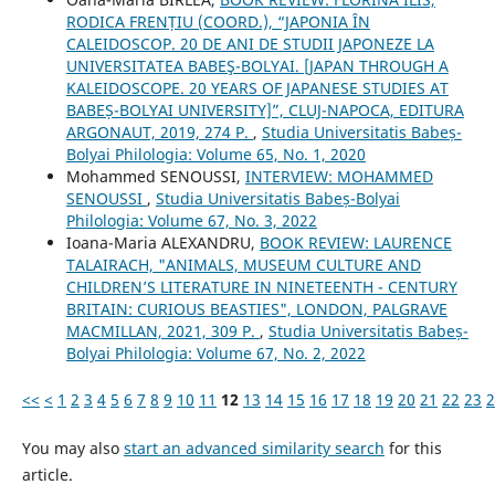
RODICA FRENȚIU (COORD.), “JAPONIA ÎN
CALEIDOSCOP. 20 DE ANI DE STUDII JAPONEZE LA
UNIVERSITATEA BABEŞ-BOLYAI. [JAPAN THROUGH A
KALEIDOSCOPE. 20 YEARS OF JAPANESE STUDIES AT
BABEȘ-BOLYAI UNIVERSITY]”, CLUJ-NAPOCA, EDITURA
ARGONAUT, 2019, 274 P.
,
Studia Universitatis Babeș-
Bolyai Philologia: Volume 65, No. 1, 2020
Mohammed SENOUSSI,
INTERVIEW: MOHAMMED
SENOUSSI
,
Studia Universitatis Babeș-Bolyai
Philologia: Volume 67, No. 3, 2022
Ioana-Maria ALEXANDRU,
BOOK REVIEW: LAURENCE
TALAIRACH, "ANIMALS, MUSEUM CULTURE AND
CHILDREN’S LITERATURE IN NINETEENTH - CENTURY
BRITAIN: CURIOUS BEASTIES", LONDON, PALGRAVE
MACMILLAN, 2021, 309 P.
,
Studia Universitatis Babeș-
Bolyai Philologia: Volume 67, No. 2, 2022
<<
<
1
2
3
4
5
6
7
8
9
10
11
12
13
14
15
16
17
18
19
20
21
22
23
2
You may also
start an advanced similarity search
for this
article.