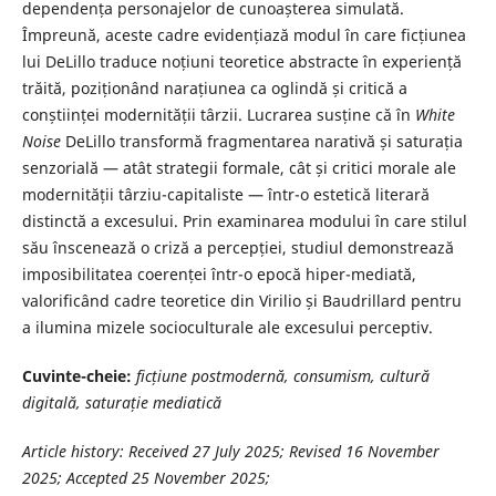
dependența personajelor de cunoașterea simulată.
Împreună, aceste cadre evidențiază modul în care ficțiunea
lui DeLillo traduce noțiuni teoretice abstracte în experiență
trăită, poziționând narațiunea ca oglindă și critică a
conștiinței modernității târzii. Lucrarea susține că în
White
Noise
DeLillo transformă fragmentarea narativă și saturația
senzorială — atât strategii formale, cât și critici morale ale
modernității târziu-capitaliste — într-o estetică literară
distinctă a excesului. Prin examinarea modului în care stilul
său înscenează o criză a percepției, studiul demonstrează
imposibilitatea coerenței într-o epocă hiper-mediată,
valorificând cadre teoretice din Virilio și Baudrillard pentru
a ilumina mizele socioculturale ale excesului perceptiv.
Cuvinte-cheie:
ficțiune postmodernă, consumism, cultură
digitală, saturație mediatică
Article history: Received
27 July 2025
; Revised
16 November
2025
; Accepted
25 November 2025
;