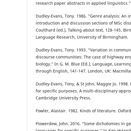
research paper abstracts in applied linguistics.”
Dudley-Evans, Tony. 1986. “Genre analysis: An in
introduction and discussion sections of MSc diss
Coulthard (ed.), Talking about text, 128-145. Bi
Language Research, University of Birmingham.
Dudley-Evans, Tony. 1993. “Variation in commun
discourse communities: The case of highway en
biology.” In G. M. Blue (Ed.), Language, Learni
through English, 141-147. London, UK: Macmilla
Dudley-Evans, Tony, & St John, Maggie Jo. 1998.
for specific purposes. A multi-disciplinary app
Cambridge University Press.
Fowler, Alastair. 1982. Kinds of literature. Oxfor
Flowerdew, John. 2016. “Some dichotomies in gen
languages for specific purposes.” In Ken Hyland