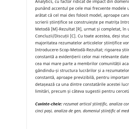
Analytics, cu factor ridicat de impact din domen
punând accentul pe cele mai frecvente modele ut
arătat că cel mai des folosit model, aproape can
scrierii științifice se construiește pe matrița Intr
Metodă [M]-Rezultat [R], urmat și completat, în
Concluzii/Discuții [C]. Cu toate acestea, deși stu
majoritatea rezumatelor articolelor științifice vo
Introducere-Scop-Metodă-Rezultat; rigoarea știin
constantă a evidențierii celor mai relevante dat
cea mai mare parte a membrilor comunității aca
gândindu-și structura lucrărilor și a rezumatelo
constantă, aproape previzibilă, pentru importanț
detașează ca una dintre constatările acestei luc
limitări, precum și câteva sugestii pentru cercetă
Cuvinte-cheie:
rezumat articol științific, analiza c
cinci pași, analiza de gen, domeniul științific al med