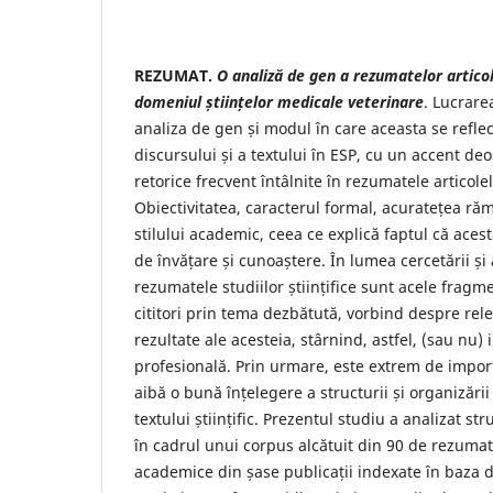
REZUMAT.
O analiză de gen a rezumatelor articole
domeniul
științelor medicale veterinare
. Lucrare
analiza de gen și modul în care aceasta se refle
discursului și a textului în ESP, cu un accent de
retorice frecvent întâlnite în rezumatele articolelo
Obiectivitatea, caracterul formal, acuratețea răm
stilului academic, ceea ce explică faptul că aces
de învățare și cunoaștere. În lumea cercetării și a
rezumatele studiilor științifice sunt acele fragm
cititori prin tema dezbătută, vorbind despre rele
rezultate ale acesteia, stârnind, astfel, (sau nu) 
profesională. Prin urmare, este extrem de import
aibă o bună înțelegere a structurii și organizării
textului științific. Prezentul studiu a analizat str
în cadrul unui corpus alcătuit din 90 de rezumat
academice din șase publicații indexate în baza d