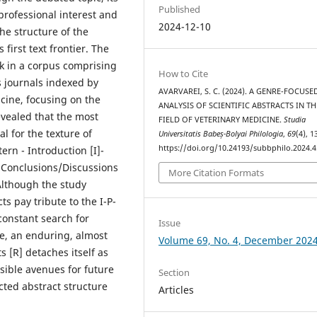
Published
professional interest and
2024-12-10
he structure of the
first text frontier. The
k in a corpus comprising
How to Cite
s journals indexed by
AVARVAREI, S. C. (2024). A GENRE-FOCUSE
icine, focusing on the
ANALYSIS OF SCIENTIFIC ABSTRACTS IN TH
vealed that the most
FIELD OF VETERINARY MEDICINE.
Studia
l for the texture of
Universitatis Babeș-Bolyai Philologia
,
69
(4), 
https://doi.org/10.24193/subbphilo.2024.4
ern - Introduction [I]-
y Conclusions/Discussions
More Citation Formats
Although the study
ts pay tribute to the I-P-
constant search for
Issue
e, an enduring, almost
Volume 69, No. 4, December 202
 [R] detaches itself as
ssible avenues for future
Section
cted abstract structure
Articles