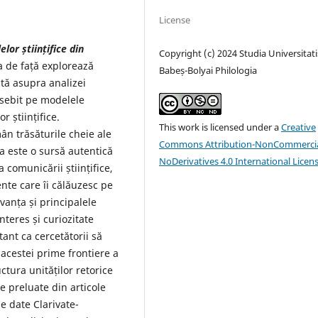
License
lor științifice din
Copyright (c) 2024 Studia Universitati
a de față explorează
Babeș-Bolyai Philologia
ctă asupra analizei
osebit pe modelele
r științifice.
This work is licensed under a
Creative
ân trăsăturile cheie ale
Commons Attribution-NonCommercia
ta este o sursă autentică
NoDerivatives 4.0 International Licen
 comunicării științifice,
ente care îi călăuzesc pe
vanța și principalele
interes și curiozitate
ant ca cercetătorii să
 acestei prime frontiere a
uctura unităților retorice
e preluate din articole
e date Clarivate-