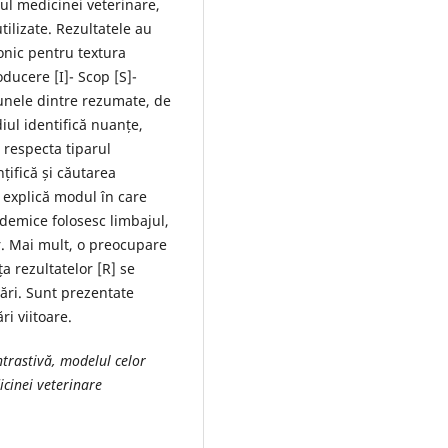
iul medicinei veterinare,
ilizate. Rezultatele au
onic pentru textura
oducere [I]- Scop [S]-
 unele dintre rezumate, de
diul identifică nuanțe,
r respecta tiparul
țifică și căutarea
e explică modul în care
demice folosesc limbajul,
r. Mai mult, o preocupare
a rezultatelor [R] se
rări. Sunt prezentate
ri viitoare.
ontrastivă, modelul celor
icinei veterinare