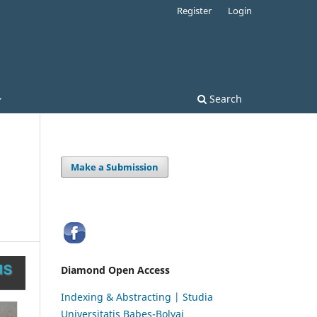
Register
Login
Search
Make a Submission
Diamond Open Access
Indexing & Abstracting | Studia
Universitatis Babeș-Bolyai