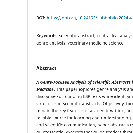
DOI:
https://doi.org/10.24193/subbphilo.2024.4
Keywords:
scientific abstract, contrastive analy
genre analysis, veterinary medicine science
Abstract
A Genre-Focused Analysis of Scientific Abstracts i
Medicine
.
This paper explores genre analysis and
discourse surrounding ESP texts while identifyin
structures in scientific abstracts. Objectivity, fo
remain the key features of academic writing, acc
reliable source for learning and understanding. 
and scientific communication, paper abstracts r
quintessential excerpts that guide readers throu