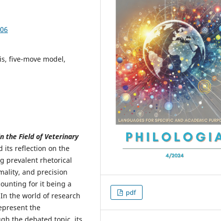
.06
sis, five-move model,
n the Field of Veterinary
 its reflection on the
g prevalent rhetorical
rmality, and precision
ounting for it being a
pdf
In the world of research
epresent the
gh the debated topic, its