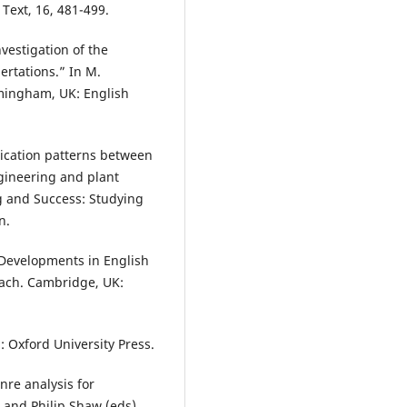
 Text, 16, 481-499.
vestigation of the
ertations.” In M.
rmingham, UK: English
ication patterns between
gineering and plant
ng and Success: Studying
n.
 Developments in English
roach. Cambridge, UK:
d: Oxford University Press.
re analysis for
 and Philip Shaw (eds).