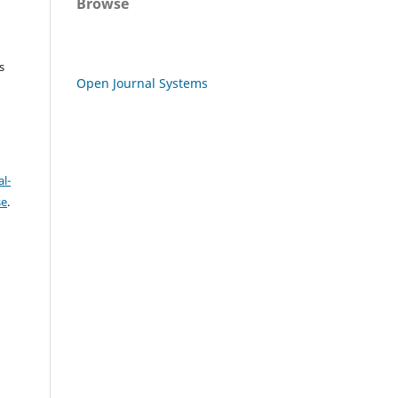
Browse
s
Open Journal Systems
l-
se
.