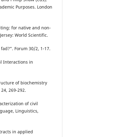
cademic Purposes. London
ting: for native and non-
ersey: World Scientific.
 fad?”. Forum 30/2, 1-17.
l Interactions in
ructure of biochemistry
, 24, 269-292.
terization of civil
guage, Linguistics,
racts in applied