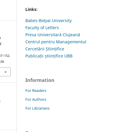
Links:
Babes-Bolyai University
Faculty of Letters
Presa Universitară Clujeană
D
Centrul pentru Managementul
E
Cercetării Științifice
Publicații științifice UBB
137–152.
.06
Information
For Readers
For Authors
4
For Librarians