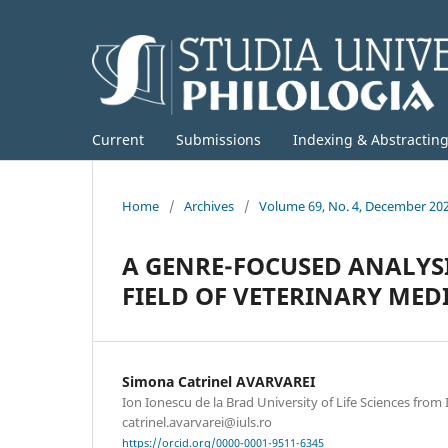
Current
Submissions
Indexing & Abstractin
Home
/
Archives
/
Volume 69, No. 4, December 20
A GENRE-FOCUSED ANALYSIS
FIELD OF VETERINARY MED
Simona Catrinel AVARVAREI
Ion Ionescu de la Brad University of Life Sciences from 
catrinel.avarvarei@iuls.ro
https://orcid.org/0000-0001-9511-6345