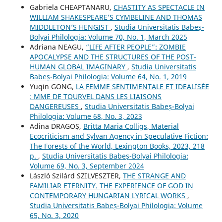
Gabriela CHEAPTANARU,
CHASTITY AS SPECTACLE IN
WILLIAM SHAKESPEARE’S CYMBELINE AND THOMAS
MIDDLETON’S HENGIST
,
Studia Universitatis Babeș-
Bolyai Philologia: Volume 70, No. 1, March 2025
Adriana NEAGU,
“LIFE AFTER PEOPLE”: ZOMBIE
APOCALYPSE AND THE STRUCTURES OF THE POST-
HUMAN GLOBAL IMAGINARY
,
Studia Universitatis
Babeș-Bolyai Philologia: Volume 64, No. 1, 2019
Yuqin GONG,
LA FEMME SENTIMENTALE ET IDEALISÉE
: MME DE TOURVEL DANS LES LIAISONS
DANGEREUSES
,
Studia Universitatis Babeș-Bolyai
Philologia: Volume 68, No. 3, 2023
Adina DRAGOȘ,
Britta Maria Colligs, Material
Ecocriticism and Sylvan Agency in Speculative Fiction:
The Forests of the World, Lexington Books, 2023, 218
p.
,
Studia Universitatis Babeș-Bolyai Philologia:
Volume 69, No. 3, September 2024
László Szilárd SZILVESZTER,
THE STRANGE AND
FAMILIAR ETERNITY. THE EXPERIENCE OF GOD IN
CONTEMPORARY HUNGARIAN LYRICAL WORKS
,
Studia Universitatis Babeș-Bolyai Philologia: Volume
65, No. 3, 2020