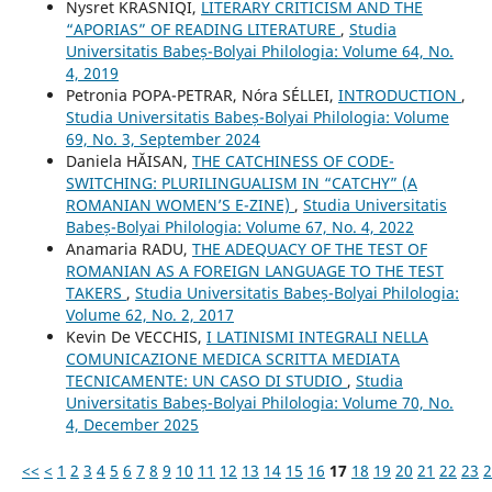
Nysret KRASNIQI,
LITERARY CRITICISM AND THE
“APORIAS” OF READING LITERATURE
,
Studia
Universitatis Babeș-Bolyai Philologia: Volume 64, No.
4, 2019
Petronia POPA-PETRAR, Nóra SÉLLEI,
INTRODUCTION
,
Studia Universitatis Babeș-Bolyai Philologia: Volume
69, No. 3, September 2024
Daniela HĂISAN,
THE CATCHINESS OF CODE-
SWITCHING: PLURILINGUALISM IN “CATCHY” (A
ROMANIAN WOMEN’S E-ZINE)
,
Studia Universitatis
Babeș-Bolyai Philologia: Volume 67, No. 4, 2022
Anamaria RADU,
THE ADEQUACY OF THE TEST OF
ROMANIAN AS A FOREIGN LANGUAGE TO THE TEST
TAKERS
,
Studia Universitatis Babeș-Bolyai Philologia:
Volume 62, No. 2, 2017
Kevin De VECCHIS,
I LATINISMI INTEGRALI NELLA
COMUNICAZIONE MEDICA SCRITTA MEDIATA
TECNICAMENTE: UN CASO DI STUDIO
,
Studia
Universitatis Babeș-Bolyai Philologia: Volume 70, No.
4, December 2025
<<
<
1
2
3
4
5
6
7
8
9
10
11
12
13
14
15
16
17
18
19
20
21
22
23
2