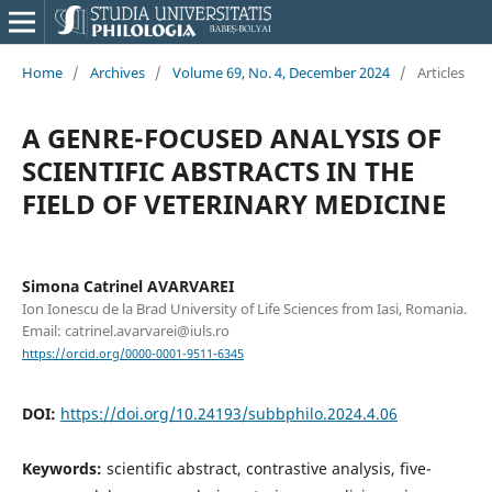
Home
/
Archives
/
Volume 69, No. 4, December 2024
/
Articles
A GENRE-FOCUSED ANALYSIS OF
SCIENTIFIC ABSTRACTS IN THE
FIELD OF VETERINARY MEDICINE
Simona Catrinel AVARVAREI
Ion Ionescu de la Brad University of Life Sciences from Iasi, Romania.
Email: catrinel.avarvarei@iuls.ro
https://orcid.org/0000-0001-9511-6345
DOI:
https://doi.org/10.24193/subbphilo.2024.4.06
Keywords:
scientific abstract, contrastive analysis, five-