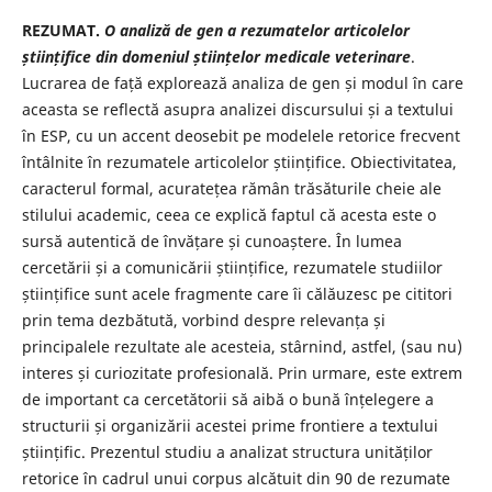
REZUMAT.
O analiză de gen a rezumatelor articolelor
științifice din domeniul
științelor medicale veterinare
.
Lucrarea de față explorează analiza de gen și modul în care
aceasta se reflectă asupra analizei discursului și a textului
în ESP, cu un accent deosebit pe modelele retorice frecvent
întâlnite în rezumatele articolelor științifice. Obiectivitatea,
caracterul formal, acuratețea rămân trăsăturile cheie ale
stilului academic, ceea ce explică faptul că acesta este o
sursă autentică de învățare și cunoaștere. În lumea
cercetării și a comunicării științifice, rezumatele studiilor
științifice sunt acele fragmente care îi călăuzesc pe cititori
prin tema dezbătută, vorbind despre relevanța și
principalele rezultate ale acesteia, stârnind, astfel, (sau nu)
interes și curiozitate profesională. Prin urmare, este extrem
de important ca cercetătorii să aibă o bună înțelegere a
structurii și organizării acestei prime frontiere a textului
științific. Prezentul studiu a analizat structura unităților
retorice în cadrul unui corpus alcătuit din 90 de rezumate