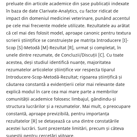
preluate din articole academice din șase publicații indexate
în baza de date Clarivate-Analytics, cu factor ridicat de
impact din domeniul medicinei veterinare, punând accentul
pe cele mai frecvente modele utilizate. Rezultatele au arătat
că cel mai des folosit model, aproape canonic pentru textura
scrierii științifice se construiește pe matrița Introducere [I]-
Scop [S]-Metodă [M]-Rezultat [R], urmat și completat, în
unele dintre rezumate, de Concluzii/Discuții [C]. Cu toate
acestea, deși studiul identifică nuanțe, majoritatea
rezumatelor articolelor științifice vor respecta tiparul
Introducere-Scop-Metodă-Rezultat; rigoarea științifică și
căutarea constantă a evidențierii celor mai relevante date
explică modul în care cea mai mare parte a membrilor
comunității academice folosesc limbajul, gândindu-și
structura lucrărilor și a rezumatelor. Mai mult, o preocupare
constantă, aproape previzibilă, pentru importanța
rezultatelor [R] se detașează ca una dintre constatările
acestei lucrări. Sunt prezentate limitări, precum și câteva
sugestii pentru cercetări viitoare.