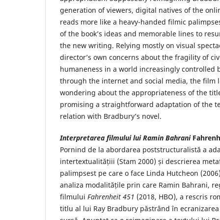
generation of viewers, digital natives of the onli
reads more like a heavy-handed filmic palimpses
of the book’s ideas and memorable lines to res
the new writing. Relying mostly on visual specta
director’s own concerns about the fragility of ci
humaneness in a world increasingly controlled b
through the internet and social media, the film
wondering about the appropriateness of the tit
promising a straightforward adaptation of the t
relation with Bradbury’s novel.
Interpretarea filmului lui Ramin Bahrani
Fahrenh
Pornind de la abordarea poststructuralistă a ada
intertextualitățiii (Stam 2000) și descrierea meta
palimpsest pe care o face Linda Hutcheon (2006)
analiza modalitățile prin care Ramin Bahrani, reg
filmului
Fahrenheit 451
(2018, HBO), a rescris ro
titlu al lui Ray Bradbury păstrând în ecranizarea