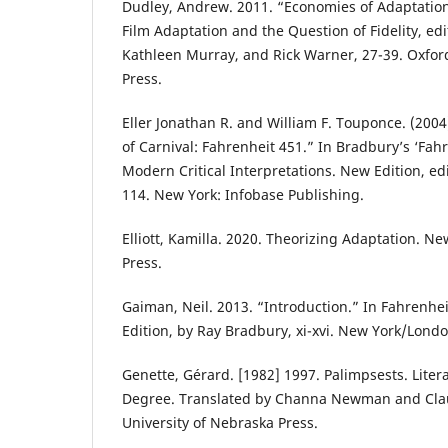
Dudley, Andrew. 2011. “Economies of Adaptation.”
Film Adaptation and the Question of Fidelity, ed
Kathleen Murray, and Rick Warner, 27-39. Oxford
Press.
Eller Jonathan R. and William F. Touponce. (200
of Carnival: Fahrenheit 451.” In Bradbury’s ‘Fah
Modern Critical Interpretations. New Edition, ed
114. New York: Infobase Publishing.
Elliott, Kamilla. 2020. Theorizing Adaptation. Ne
Press.
Gaiman, Neil. 2013. “Introduction.” In Fahrenhei
Edition, by Ray Bradbury, xi-xvi. New York/Lond
Genette, Gérard. [1982] 1997. Palimpsests. Liter
Degree. Translated by Channa Newman and Clau
University of Nebraska Press.