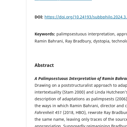
DOI:
https://doi.org/10.24193/subbphilo.2024.3
Keywords:
palimpsestuous interpretation, appro
Ramin Bahrani, Ray Bradbury, dystopia, technol
Abstract
A Palimpsestuous Interpretation of Ramin Bahra
Drawing on a poststructuralist approach to adap
intertextuality (Stam 2000) and Linda Hutcheon’
description of adaptations as palimpsests (2006)
the ways in which Ramin Bahrani, director and co
Fahrenheit 451
(2018, HBO), rewrote Ray Bradbur
the same name, leaving only traces of the source 
appropriation. Supposedly reimagining Bradbury