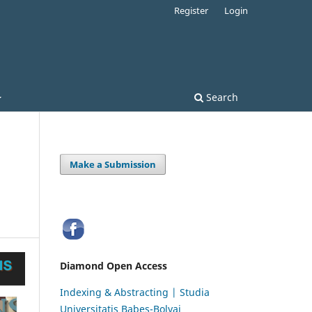
Register
Login
Search
Make a Submission
Diamond Open Access
Indexing & Abstracting | Studia
Universitatis Babeș-Bolyai