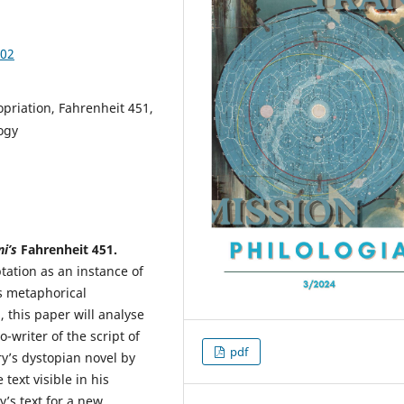
.02
priation, Fahrenheit 451,
ogy
ni’s
Fahrenheit 451.
tation as an instance of
s metaphorical
, this paper will analyse
-writer of the script of
pdf
y’s dystopian novel by
text visible in his
’s text for a new