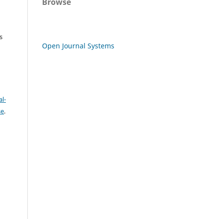
Browse
s
Open Journal Systems
l-
se
.