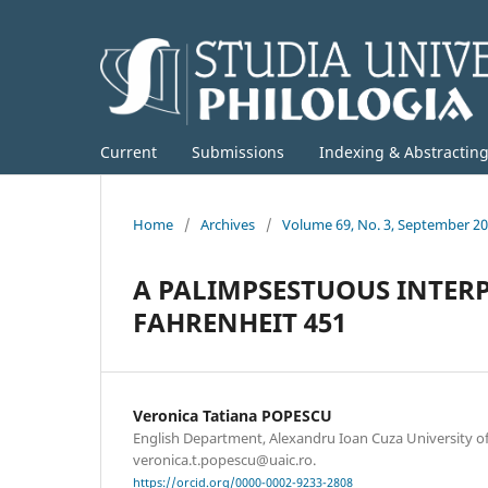
Current
Submissions
Indexing & Abstractin
Home
/
Archives
/
Volume 69, No. 3, September 2
A PALIMPSESTUOUS INTER
FAHRENHEIT 451
Veronica Tatiana POPESCU
English Department, Alexandru Ioan Cuza University of 
veronica.t.popescu@uaic.ro.
https://orcid.org/0000-0002-9233-2808