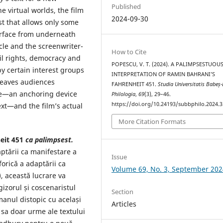
Published
ne virtual worlds, the film
2024-09-30
t that allows only some
urface from underneath
cle and the screenwriter-
How to Cite
vil rights, democracy and
POPESCU, V. T. (2024). A PALIMPSESTUOU
y certain interest groups
INTERPRETATION OF RAMIN BAHRANI’S
 leaves audiences
FAHRENHEIT 451.
Studia Universitatis Babeș-
le—an anchoring device
Philologia
,
69
(3), 29–46.
https://doi.org/10.24193/subbphilo.2024.3
ext—and the film’s actual
More Citation Formats
eit 451
ca palimpsest.
ptării ca manifestare a
Issue
forică a adaptării ca
Volume 69, No. 3, September 202
, această lucrare va
izorul și coscenaristul
Section
manul distopic cu același
Articles
 sa doar urme ale textului