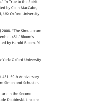
 In True to the Spirit.
ited by Colin MacCabe,
, UK: Oxford University
4) 2008. “The Simulacrum
renheit 451.’ Bloom’s
ited by Harold Bloom, 91-
w York: Oxford University
t 451. 60th Anniversary
on: Simon and Schuster.
ature in the Second
de Doubinski. Lincoln: