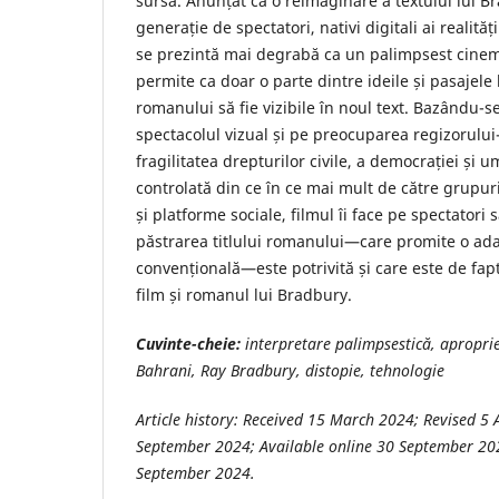
sursă. Anunțat ca o reimaginare a textului lui 
generație de spectatori, nativi digitali ai realități
se prezintă mai degrabă ca un palimpsest cinem
permite ca doar o parte dintre ideile și pasajel
romanului să fie vizibile în noul text. Bazându-
spectacolul vizual și pe preocuparea regizorului
fragilitatea drepturilor civile, a democrației și u
controlată din ce în ce mai mult de către grupuri
și platforme sociale, filmul îi face pe spectatori 
păstrarea titlului romanului—care promite o ad
convențională—este potrivită și care este de fapt
film și romanul lui Bradbury.
Cuvinte-cheie:
interpretare palimpsestică, apropri
Bahrani, Ray Bradbury, distopie, tehnologie
Article history: Received 15 March 2024; Revised 5
September 2024; Available online 30 September 202
September 2024.