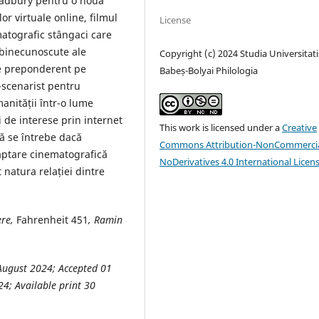
Bradbury pentru o nouă
lor virtuale online, filmul
License
atografic stângaci care
e binecunoscute ale
Copyright (c) 2024 Studia Universitati
se preponderent pe
Babeș-Bolyai Philologia
-scenarist pentru
manității într-o lume
 de interese prin internet
This work is licensed under a
Creative
să se întrebe dacă
Commons Attribution-NonCommercia
aptare cinematografică
NoDerivatives 4.0 International Licen
 natura relației dintre
ere,
Fahrenheit 451
, Ramin
 August 2024; Accepted 01
4; Available print 30