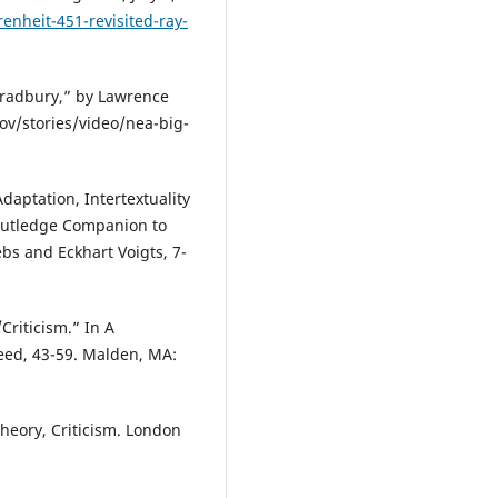
nheit-451-revisited-ray-
Bradbury,” by Lawrence
gov/stories/video/nea-big-
daptation, Intertextuality
Routledge Companion to
bs and Eckhart Voigts, 7-
/Criticism.” In A
eed, 43-59. Malden, MA:
Theory, Criticism. London