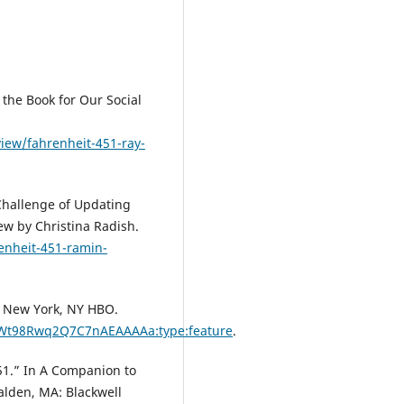
 the Book for Our Social
iew/fahrenheit-451-ray-
Challenge of Updating
ew by Christina Radish.
renheit-451-ramin-
. New York, NY HBO.
GWt98Rwq2Q7C7nAEAAAAa:type:feature
.
51.” In A Companion to
alden, MA: Blackwell