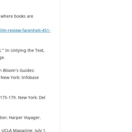
e where books are
ilm-review-farenheit-451-
.” In Untying the Text,
ge.
n Bloom’s Guides:
. New York: Infobase
 175-179. New York: Del
ndon: Harper Voyager.
” UCLA Magazine, July 1,