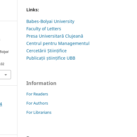
Links:
Babes-Bolyai University
Faculty of Letters
Presa Universitară Clujeană
S
Centrul pentru Managementul
Cercetării Științifice
Bolyai
Publicații științifice UBB
.02
Information
For Readers
For Authors
4
For Librarians