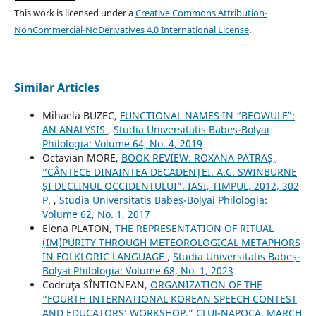
This work is licensed under a
Creative Commons Attribution-
NonCommercial-NoDerivatives 4.0 International License
.
Similar Articles
Mihaela BUZEC,
FUNCTIONAL NAMES IN “BEOWULF”:
AN ANALYSIS
,
Studia Universitatis Babeș-Bolyai
Philologia: Volume 64, No. 4, 2019
Octavian MORE,
BOOK REVIEW: ROXANA PATRAȘ,
“CÂNTECE DINAINTEA DECADENȚEI. A.C. SWINBURNE
ȘI DECLINUL OCCIDENTULUI”. IASI, TIMPUL, 2012, 302
P.
,
Studia Universitatis Babeș-Bolyai Philologia:
Volume 62, No. 1, 2017
Elena PLATON,
THE REPRESENTATION OF RITUAL
(IM)PURITY THROUGH METEOROLOGICAL METAPHORS
IN FOLKLORIC LANGUAGE
,
Studia Universitatis Babeș-
Bolyai Philologia: Volume 68, No. 1, 2023
Codruţa SÎNTIONEAN,
ORGANIZATION OF THE
“FOURTH INTERNATIONAL KOREAN SPEECH CONTEST
AND EDUCATORS’ WORKSHOP,” CLUJ-NAPOCA, MARCH