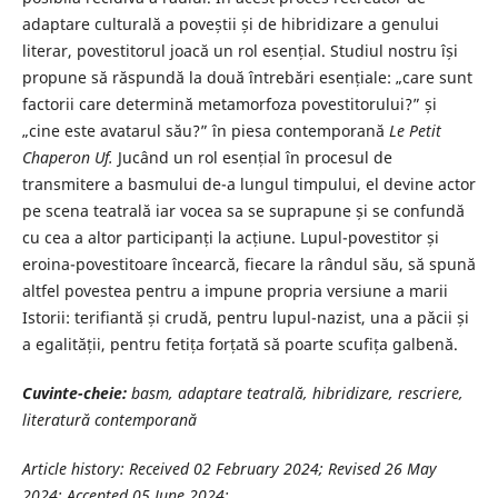
adaptare culturală a poveștii și de hibridizare a genului
literar, povestitorul joacă un rol esențial. Studiul nostru își
propune să răspundă la două întrebări esențiale: „care sunt
factorii care determină metamorfoza povestitorului?” și
„cine este avatarul său?” în piesa contemporană
Le Petit
Chaperon Uf.
Jucând un rol esențial în procesul de
transmitere a basmului de-a lungul timpului, el devine actor
pe scena teatrală iar vocea sa se suprapune și se confundă
cu cea a altor participanți la acțiune. Lupul-povestitor și
eroina-povestitoare încearcă, fiecare la rândul său, să spună
altfel povestea pentru a impune propria versiune a marii
Istorii: terifiantă și crudă, pentru lupul-nazist, una a păcii și
a egalității, pentru fetița forțată să poarte scufița galbenă.
Cuvinte-cheie:
basm, adaptare teatrală, hibridizare, rescriere,
literatură contemporană
Article history: Received 02 February 2024; Revised 26 May
2024; Accepted 05 June 2024;