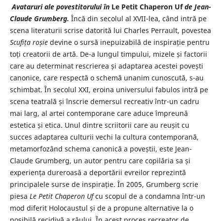
Avataruri ale povestitorului în
Le Petit Chaperon Uf
de Jean-
Claude Grumberg.
Încă din secolul al XVII-lea, când intră pe
scena literaturii scrise datorită lui Charles Perrault, povestea
Scufița roșie
devine o sursă inepuizabilă de inspirație pentru
toți creatorii de artă. De-a lungul timpului, mizele și factorii
care au determinat rescrierea și adaptarea acestei povești
canonice, care respectă o schemă unanim cunoscută, s-au
schimbat. În secolul XXI, eroina universului fabulos intră pe
scena teatrală și înscrie demersul recreativ într-un cadru
mai larg, al artei contemporane care aduce împreună
estetica și etica. Unul dintre scriitorii care au reușit cu
succes adaptarea culturii vechi la cultura contemporană,
metamorfozând schema canonică a poveștii, este Jean-
Claude Grumberg, un autor pentru care copilăria sa și
experiența dureroasă a deportării evreilor reprezintă
principalele surse de inspirație. În 2005, Grumberg scrie
piesa
Le Petit Chaperon Uf
cu scopul de a condamna într-un
mod diferit Holocaustul și de a propune alternative la o
posibilă recidivă a răului. În acest proces recreator de