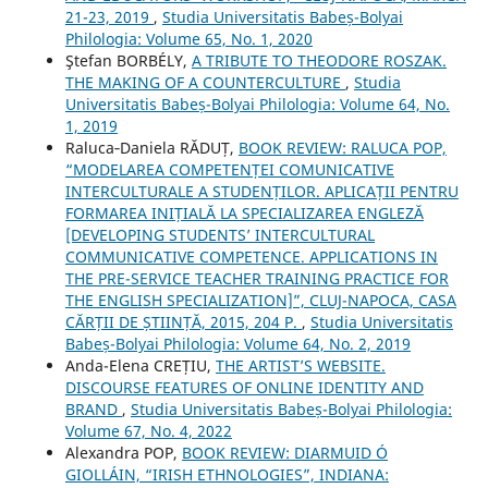
21-23, 2019
,
Studia Universitatis Babeș-Bolyai
Philologia: Volume 65, No. 1, 2020
Ştefan BORBÉLY,
A TRIBUTE TO THEODORE ROSZAK.
THE MAKING OF A COUNTERCULTURE
,
Studia
Universitatis Babeș-Bolyai Philologia: Volume 64, No.
1, 2019
Raluca‐Daniela RĂDUȚ,
BOOK REVIEW: RALUCA POP,
“MODELAREA COMPETENȚEI COMUNICATIVE
INTERCULTURALE A STUDENȚILOR. APLICAȚII PENTRU
FORMAREA INIȚIALĂ LA SPECIALIZAREA ENGLEZĂ
[DEVELOPING STUDENTS’ INTERCULTURAL
COMMUNICATIVE COMPETENCE. APPLICATIONS IN
THE PRE-SERVICE TEACHER TRAINING PRACTICE FOR
THE ENGLISH SPECIALIZATION]”, CLUJ-NAPOCA, CASA
CĂRȚII DE ȘTIINȚĂ, 2015, 204 P.
,
Studia Universitatis
Babeș-Bolyai Philologia: Volume 64, No. 2, 2019
Anda-Elena CREȚIU,
THE ARTIST’S WEBSITE.
DISCOURSE FEATURES OF ONLINE IDENTITY AND
BRAND
,
Studia Universitatis Babeș-Bolyai Philologia:
Volume 67, No. 4, 2022
Alexandra POP,
BOOK REVIEW: DIARMUID Ó
GIOLLÁIN, “IRISH ETHNOLOGIES”, INDIANA: