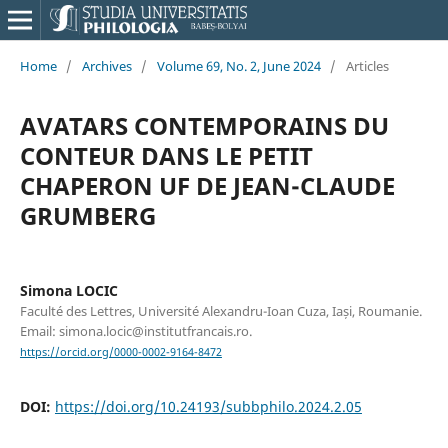
Home
/
Archives
/
Volume 69, No. 2, June 2024
/
Articles
AVATARS CONTEMPORAINS DU
CONTEUR DANS LE PETIT
CHAPERON UF DE JEAN-CLAUDE
GRUMBERG
Simona LOCIC
Faculté des Lettres, Université Alexandru-Ioan Cuza, Iași, Roumanie.
Email: simona.locic@institutfrancais.ro.
https://orcid.org/0000-0002-9164-8472
DOI:
https://doi.org/10.24193/subbphilo.2024.2.05