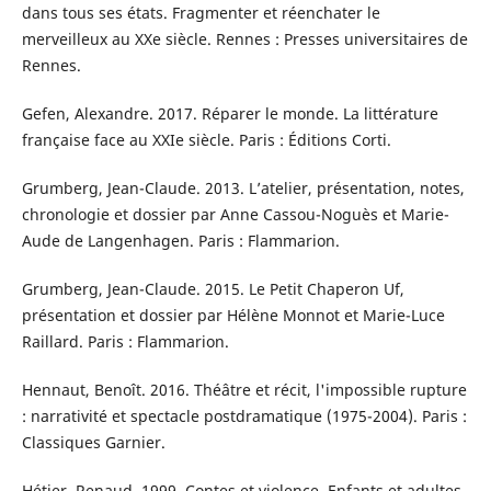
dans tous ses états. Fragmenter et réenchater le
merveilleux au XXe siècle. Rennes : Presses universitaires de
Rennes.
Gefen, Alexandre. 2017. Réparer le monde. La littérature
française face au XXIe siècle. Paris : Éditions Corti.
Grumberg, Jean-Claude. 2013. L’atelier, présentation, notes,
chronologie et dossier par Anne Cassou-Noguès et Marie-
Aude de Langenhagen. Paris : Flammarion.
Grumberg, Jean-Claude. 2015. Le Petit Chaperon Uf,
présentation et dossier par Hélène Monnot et Marie-Luce
Raillard. Paris : Flammarion.
Hennaut, Benoît. 2016. Théâtre et récit, l'impossible rupture
: narrativité et spectacle postdramatique (1975-2004). Paris :
Classiques Garnier.
Hétier, Renaud. 1999. Contes et violence. Enfants et adultes