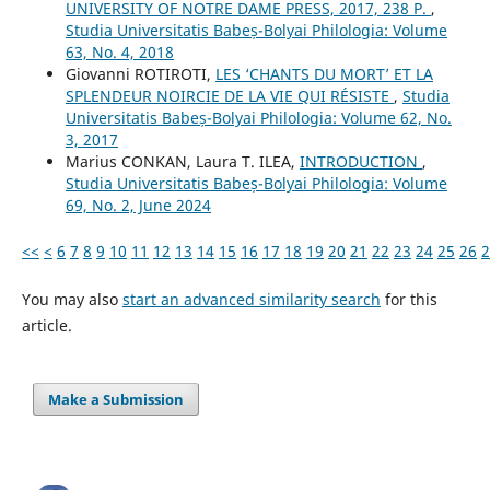
UNIVERSITY OF NOTRE DAME PRESS, 2017, 238 P.
,
Studia Universitatis Babeș-Bolyai Philologia: Volume
63, No. 4, 2018
Giovanni ROTIROTI,
LES ‘CHANTS DU MORT’ ET LA
SPLENDEUR NOIRCIE DE LA VIE QUI RÉSISTE
,
Studia
Universitatis Babeș-Bolyai Philologia: Volume 62, No.
3, 2017
Marius CONKAN, Laura T. ILEA,
INTRODUCTION
,
Studia Universitatis Babeș-Bolyai Philologia: Volume
69, No. 2, June 2024
<<
<
6
7
8
9
10
11
12
13
14
15
16
17
18
19
20
21
22
23
24
25
26
2
You may also
start an advanced similarity search
for this
article.
Make a Submission