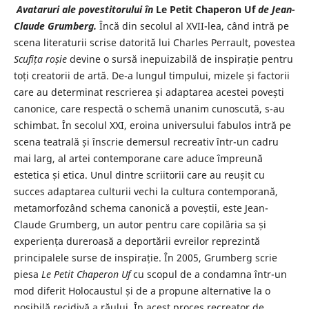
Avataruri ale povestitorului în
Le Petit Chaperon Uf
de Jean-
Claude Grumberg.
Încă din secolul al XVII-lea, când intră pe
scena literaturii scrise datorită lui Charles Perrault, povestea
Scufița roșie
devine o sursă inepuizabilă de inspirație pentru
toți creatorii de artă. De-a lungul timpului, mizele și factorii
care au determinat rescrierea și adaptarea acestei povești
canonice, care respectă o schemă unanim cunoscută, s-au
schimbat. În secolul XXI, eroina universului fabulos intră pe
scena teatrală și înscrie demersul recreativ într-un cadru
mai larg, al artei contemporane care aduce împreună
estetica și etica. Unul dintre scriitorii care au reușit cu
succes adaptarea culturii vechi la cultura contemporană,
metamorfozând schema canonică a poveștii, este Jean-
Claude Grumberg, un autor pentru care copilăria sa și
experiența dureroasă a deportării evreilor reprezintă
principalele surse de inspirație. În 2005, Grumberg scrie
piesa
Le Petit Chaperon Uf
cu scopul de a condamna într-un
mod diferit Holocaustul și de a propune alternative la o
posibilă recidivă a răului. În acest proces recreator de