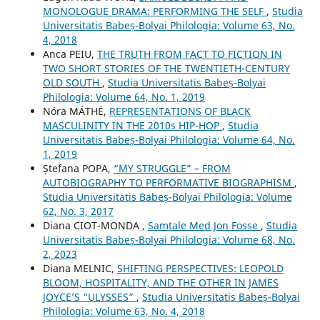
MONOLOGUE DRAMA: PERFORMING THE SELF
,
Studia
Universitatis Babeș-Bolyai Philologia: Volume 63, No.
4, 2018
Anca PEIU,
THE TRUTH FROM FACT TO FICTION IN
TWO SHORT STORIES OF THE TWENTIETH-CENTURY
OLD SOUTH
,
Studia Universitatis Babeș-Bolyai
Philologia: Volume 64, No. 1, 2019
Nóra MÁTHÉ,
REPRESENTATIONS OF BLACK
MASCULINITY IN THE 2010s HIP-HOP
,
Studia
Universitatis Babeș-Bolyai Philologia: Volume 64, No.
1, 2019
Ștefana POPA,
“MY STRUGGLE” – FROM
AUTOBIOGRAPHY TO PERFORMATIVE BIOGRAPHISM
,
Studia Universitatis Babeș-Bolyai Philologia: Volume
62, No. 3, 2017
Diana CIOT-MONDA ,
Samtale Med Jon Fosse
,
Studia
Universitatis Babeș-Bolyai Philologia: Volume 68, No.
2, 2023
Diana MELNIC,
SHIFTING PERSPECTIVES: LEOPOLD
BLOOM, HOSPITALITY, AND THE OTHER IN JAMES
JOYCE’S “ULYSSES”
,
Studia Universitatis Babeș-Bolyai
Philologia: Volume 63, No. 4, 2018