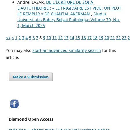
Andrei LAZAR,
DE L’ÉCRITURE DE SOI À
L’AUTOTHÉORIE : « LE FRIGIDAIRE EST VIDE. ON PEUT
LE REMPLIR » DE CHANTAL AKERMAN
,
Studia
Universitatis Babeș-Bolyai Philologia: Volume 70, No.
1, March 2025
<<
<
1
2
3
4
5
6
7
8
9
10
11
12
13
14
15
16
17
18
19
20
21
22
23
2
You may also
start an advanced similarity search
for this
article.
Make a Submission
Diamond Open Access