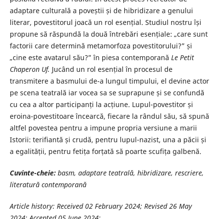
adaptare culturală a poveștii și de hibridizare a genului
literar, povestitorul joacă un rol esențial. Studiul nostru își
propune să răspundă la două întrebări esențiale: „care sunt
factorii care determină metamorfoza povestitorului?” și
„cine este avatarul său?” în piesa contemporană
Le Petit
Chaperon Uf.
Jucând un rol esențial în procesul de
transmitere a basmului de-a lungul timpului, el devine actor
pe scena teatrală iar vocea sa se suprapune și se confundă
cu cea a altor participanți la acțiune. Lupul-povestitor și
eroina-povestitoare încearcă, fiecare la rândul său, să spună
altfel povestea pentru a impune propria versiune a marii
Istorii: terifiantă și crudă, pentru lupul-nazist, una a păcii și
a egalității, pentru fetița forțată să poarte scufița galbenă.
Cuvinte-cheie:
basm, adaptare teatrală, hibridizare, rescriere,
literatură contemporană
Article history: Received 02 February 2024; Revised 26 May
2024; Accepted 05 June 2024;