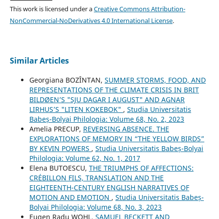
This work is licensed under a
Creative Commons Attribution-
NonCommercial-NoDerivatives 4.0 International License
.
Similar Articles
Georgiana BOZÎNTAN,
SUMMER STORMS, FOOD, AND
REPRESENTATIONS OF THE CLIMATE CRISIS IN BRIT
BILDØEN’S "SJU DAGAR I AUGUST" AND AGNAR
LIRHUS’S "LITEN KOKEBOK"
,
Studia Universitatis
Babeș-Bolyai Philologia: Volume 68, No. 2, 2023
Amelia PRECUP,
REVERSING ABSENCE. THE
EXPLORATIONS OF MEMORY IN “THE YELLOW BIRDS”
BY KEVIN POWERS
,
Studia Universitatis Babeș-Bolyai
Philologia: Volume 62, No. 1, 2017
Elena BUTOESCU,
THE TRIUMPHS OF AFFECTIONS:
CRÉBILLON FILS, TRANSLATION AND THE
EIGHTEENTH-CENTURY ENGLISH NARRATIVES OF
MOTION AND EMOTION
,
Studia Universitatis Babeș-
Bolyai Philologia: Volume 68, No. 3, 2023
Eugen Radu WOHL,
SAMUEL BECKETT AND