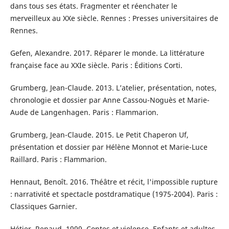
dans tous ses états. Fragmenter et réenchater le
merveilleux au XXe siècle. Rennes : Presses universitaires de
Rennes.
Gefen, Alexandre. 2017. Réparer le monde. La littérature
française face au XXIe siècle. Paris : Éditions Corti.
Grumberg, Jean-Claude. 2013. L’atelier, présentation, notes,
chronologie et dossier par Anne Cassou-Noguès et Marie-
Aude de Langenhagen. Paris : Flammarion.
Grumberg, Jean-Claude. 2015. Le Petit Chaperon Uf,
présentation et dossier par Hélène Monnot et Marie-Luce
Raillard. Paris : Flammarion.
Hennaut, Benoît. 2016. Théâtre et récit, l'impossible rupture
: narrativité et spectacle postdramatique (1975-2004). Paris :
Classiques Garnier.
Hétier, Renaud. 1999. Contes et violence. Enfants et adultes