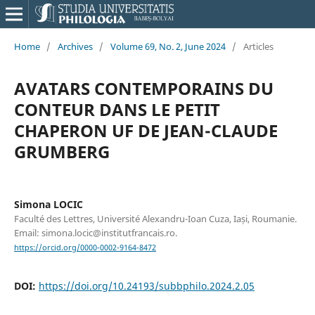
Home
/
Archives
/
Volume 69, No. 2, June 2024
/
Articles
AVATARS CONTEMPORAINS DU
CONTEUR DANS LE PETIT
CHAPERON UF DE JEAN-CLAUDE
GRUMBERG
Simona LOCIC
Faculté des Lettres, Université Alexandru-Ioan Cuza, Iași, Roumanie.
Email: simona.locic@institutfrancais.ro.
https://orcid.org/0000-0002-9164-8472
DOI:
https://doi.org/10.24193/subbphilo.2024.2.05