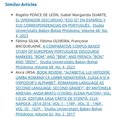
Similar Articles
Rogelio PONCE DE LEÓN, Isabel Margarida DUARTE,
EL OPERADOR DISCURSIVO "ESO SÍ" EN ESPAÑOL Y
SUS CORRESPONDENCIAS EN PORTUGUÉS
,
Studia
Universitatis Babeș-Bolyai Philologia: Volume 68, No.
4, 2023
Fátima SILVA, Fátima OLIVEIRA, Françoise
BACQUELAINE,
A COMPARATIVE CORPUS-BASED
STUDY OF EUROPEAN PORTUGUESE DISCOURSE
MARKERS "BOM" AND "BEM" AND FRENCH "BON"
AND "BIEN"
,
Studia Universitatis Babeș-Bolyai
Philologia: Volume 68, No. 4, 2023
Anca URSA,
BOOK REVIEW: “ALFABETUL LUI HIPODOR.
LIMBA ROMÂNĂ CA LIMBĂ NEMATERNĂ. CLASA A II-A
(HIPODOR’S ALPHABET. ROMANIAN LANGUAGE AS
SECOND LANGUAGE. SECOND GRADE)”, BY ANTONELA
ARIEȘAN, ANDA BRATU (COORD. ELENA PLATON), VOL.
I-II-III, EDITURA CASA CĂRŢII DE ŞTIINŢĂ, CLUJ-
NAPOCA, 2014-2016, VOL. I - 174P., VOL. II - 196P.,
VOL. III - 162P.
,
Studia Universitatis Babeș-Bolyai
Philologia: Volume 62, No. 2, 2017