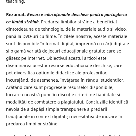
teaching.
Rezumat.
Resurse educaționale deschise pentru portugheză
ca limbă străină
.
Predarea limbilor străine a beneficiat
dintotdeauna de tehnologie, de la materiale audio și video,
până la DVD-uri cu filme. În zilele noastre, aceste materiale
sunt disponibile în format digital, împreună cu cărți digitale
și o gamă variată de jocuri educaționale gratuite care se
găsesc pe internet. Obiectivul acestui articol este
diseminarea acestor resurse educaționale deschise, care
pot diversifica opțiunile didactice ale profesorilor,
încurajând, de asemenea, învățarea în rândul studenților.
Arătând care sunt progresele resurselor disponibile,
lucrarea noastră pune în discuție criterii de fiabilitate și
modalități de combatere a plagiatului. Concluziile identifică
nevoia de a depăși simpla transpunere a predării
tradiționale în context digital și necesitatea de inovare în
predarea limbilor străine.