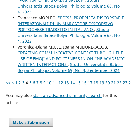
"PORTANTO" IN BRAGA’S SPEECH
,
Studia
Universitatis Babeș-Bolyai Philologia: Volume 68, No.
4, 2023
Francesco MORLEO,
"POIS": PROPRIETÀ DISCORSIVE E
INTERAZIONALI DI UN MARCATORE DISCORSIVO
PORTOGHESE TRADOTTO IN ITALIANO
,
Studia
Universitatis Babeș-Bolyai Philologia: Volume 68, No.
4, 2023
Veronica-Diana MICLE, Ioana MUDURE-IACOB,
CREATING COMMUNICATIVE CONTEXT THROUGH THE
USE OF EMOJI AND POLITENESS IN ONLINE ACADEMIC
WRITTEN INTERACTIONS
,
Studia Universitatis Babeș-
Bolyai Philologia: Volume 69, No. 3, September 2024
<<
<
1
2
3
4
5
6
7
8
9
10
11
12
13
14
15
16
17
18
19
20
21
22
23
2
You may also
start an advanced similarity search
for this
article.
Make a Submission