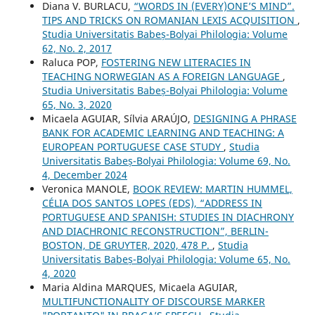
Diana V. BURLACU,
“WORDS IN (EVERY)ONE’S MIND”.
TIPS AND TRICKS ON ROMANIAN LEXIS ACQUISITION
,
Studia Universitatis Babeș-Bolyai Philologia: Volume
62, No. 2, 2017
Raluca POP,
FOSTERING NEW LITERACIES IN
TEACHING NORWEGIAN AS A FOREIGN LANGUAGE
,
Studia Universitatis Babeș-Bolyai Philologia: Volume
65, No. 3, 2020
Micaela AGUIAR, Sílvia ARAÚJO,
DESIGNING A PHRASE
BANK FOR ACADEMIC LEARNING AND TEACHING: A
EUROPEAN PORTUGUESE CASE STUDY
,
Studia
Universitatis Babeș-Bolyai Philologia: Volume 69, No.
4, December 2024
Veronica MANOLE,
BOOK REVIEW: MARTIN HUMMEL,
CÉLIA DOS SANTOS LOPES (EDS), “ADDRESS IN
PORTUGUESE AND SPANISH: STUDIES IN DIACHRONY
AND DIACHRONIC RECONSTRUCTION”, BERLIN-
BOSTON, DE GRUYTER, 2020, 478 P.
,
Studia
Universitatis Babeș-Bolyai Philologia: Volume 65, No.
4, 2020
Maria Aldina MARQUES, Micaela AGUIAR,
MULTIFUNCTIONALITY OF DISCOURSE MARKER