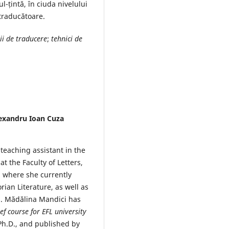
ul-țintă, în ciuda nivelului
traducătoare.
ii de traducere
;
tehnici de
lexandru Ioan Cuza
teaching assistant in the
 the Faculty of Letters,
, where she currently
ian Literature, as well as
s. Mădălina Mandici has
f course for EFL university
Ph.D., and published by