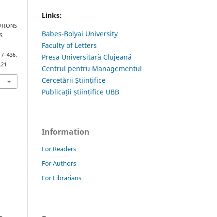
Links:
UTIONS
Babes-Bolyai University
S
Faculty of Letters
417–436.
Presa Universitară Clujeană
.21
Centrul pentru Managementul
Cercetării Științifice
Publicații științifice UBB
Information
For Readers
For Authors
For Librarians
s