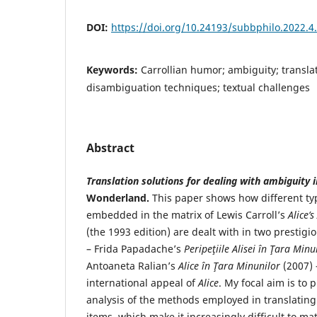
DOI:
https://doi.org/10.24193/subbphilo.2022.4
Keywords:
Carrollian humor; ambiguity; translat
disambiguation techniques; textual challenges
Abstract
Translation solutions for dealing with ambiguity i
Wonderland.
This paper shows how different ty
embedded in the matrix of Lewis Carroll’s
Alice’
(the 1993 edition) are dealt with in two prestig
– Frida Papadache’s
Perip
eţiile Alisei în Ţara Minu
Antoaneta Ralian’s
Alice în Ţara Minunilor
(2007) –
international appeal of
Alice
. My focal aim is to
analysis of the methods employed in translating 
items, which make it increasingly difficult to m