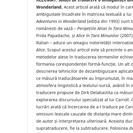
Wonderland.
Acest articol arată că modul în care
ambiguitate încadrate în matricea textuală a lui 
Adventures in Wonderland
(ediția din 1993) sunt t
românești de vază –
Peripețiile Alisei în Țara Minu
Frida Papadache, și
Alice în Țara Minunilor
(2007)
Ralian – aduce un omagiu notorietății internați
Alice
. Scopul acestui articol este să prezinte o a
metodelor alese în traducerea termenilor echivo
formarea corespondenței formă-funcție. Un alt ob
descrierea tehnicilor de dezambiguizare aplicat
ce măsură traducătoarele au împrumutat, în man
atmosfera lingvistică a textului-sursă, având în 
traducere propuse de Dirk Delabastita ca măsuri
explorarea discursului specializat al lui Carroll. 
lucrări arată că încercarea de a-l traduce pe Carr
omisiuni lexicale cauzate de distanța mare dintre
de autor și interpretarea ulterioară. Aceasta duce
supratraducere, fie la subtraducere. Folosirea 