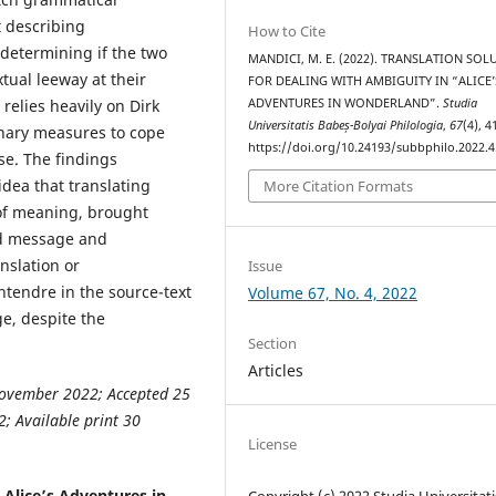
t describing
How to Cite
determining if the two
MANDICI, M. E. (2022). TRANSLATION SOL
tual leeway at their
FOR DEALING WITH AMBIGUITY IN “ALICE’
 relies heavily on Dirk
ADVENTURES IN WONDERLAND”.
Studia
Universitatis Babeș-Bolyai Philologia
,
67
(4), 
onary measures to cope
https://doi.org/10.24193/subbphilo.2022.4
rse. The findings
idea that translating
More Citation Formats
s of meaning, brought
ed message and
anslation or
Issue
ntendre in the source-text
Volume 67, No. 4, 2022
e, despite the
Section
Articles
ovember
2022
; Accepted
25
2
; Available print
30
License
Alice’s Adventures in
Copyright (c) 2022 Studia Universitati