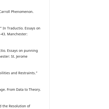
s Carroll Phenomenon.
” In Traductio. Essays on
3-43. Manchester:
uctio. Essays on punning
ester: St. Jerome
ilities and Restraints.”
age. From Data to Theory.
d the Resolution of