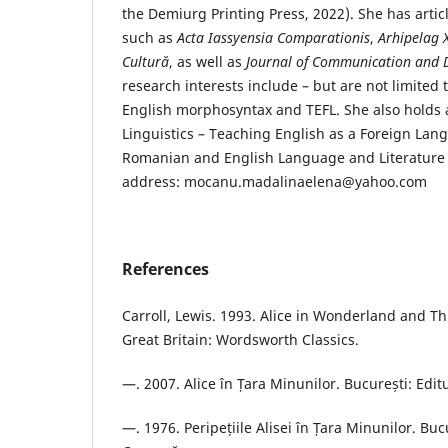
the Demiurg Printing Press, 2022). She has artic
such as
Acta Iassyensia Comparationis
,
Arhipelag 
Cultură
, as well as
Journal of Communication and 
research interests include – but are not limited to
English morphosyntax and TEFL. She also holds 
Linguistics – Teaching English as a Foreign Lan
Romanian and English Language and Literature 
address: mocanu.madalinaelena@yahoo.com
References
Carroll, Lewis. 1993. Alice in Wonderland and T
Great Britain: Wordsworth Classics.
—. 2007. Alice în Țara Minunilor. București: Edit
—. 1976. Peripețiile Alisei în Țara Minunilor. Buc