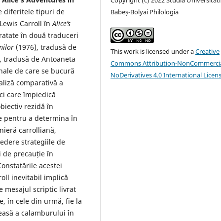
 diferitele tipuri de
Babeș-Bolyai Philologia
Lewis Carroll în
Alice’s
ratate în două traduceri
nilor
(1976), tradusă de
This work is licensed under a
Creative
, tradusă de Antoaneta
Commons Attribution-NonCommercia
onale de care se bucură
NoDerivatives 4.0 International Licen
naliză comparativă a
ci care împiedică
iectiv rezidă în
e pentru a determina în
ieră carrolliană,
vedere strategiile de
 de precauție în
Constatările acestei
oll inevitabil implică
 mesajul scriptic livrat
, în cele din urmă, fie la
deasă a calamburului în