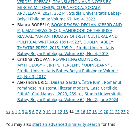
VERDE”. PREFACE, TRANSLATION AND NOTES BY
MIRCEA M. TOMUȘ. CLUJ-NAPOCA: ȘCOALA
ARDELEANĂ, 2021, 352 P.
,
Studia Universitatis Babeș-
Bolyai Philologia: Volume 67, No. 4, 2022
Blanca BORBELY,
BOOK REVIEW: DECLAN KIBERD AND
P. J. MATTHEWS (EDS.), HANDBOOK OF THE IRISH
REVIVAL. “AN ANTHOLOGY OF IRISH CULTURAL AND
POLITICAL WRITINGS 1891-1922”, DUBLIN: ABBEY
THEATRE PRESS, 2015, 505 P.
,
Studia Universitatis
Babeș-Bolyai Philologia: Volume 63, No. 4, 2018
Cristina VIȘOVAN,
RE-WRITING OLD NORSE
MYTHOLOGY – SIRI PETTERSEN’S "ODINSBARN"
,
Studia Universitatis Babeș-Bolyai Philologia: Volume
62, No. 3, 2017
Alexandra BRICI,
Daiana Gârdan, Între lumi. Romanul
românesc în sistemul literar modern, Casa Cărții de
Știință, Cluj-Napoca, 2023, 259 p.
,
Studia Universitatis
Babeș-Bolyai Philologia: Volume 69, No. 2, June 2024
<<
<
1
2
3
4
5
6
7
8
9
10
11
12
13
14
15
16
17
18
19
20
21
22
23
2
You may also
start an advanced similarity search
for this