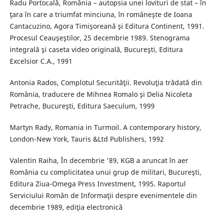
Radu Portocală, România – autopsia unei lovituri de stat – în
ţara în care a triumfat minciuna, în româneşte de Ioana
Cantacuzino, Agora Timişoreană şi Editura Continent, 1991.
Procesul Ceauşeştilor, 25 decembrie 1989. Stenograma
integrală şi caseta video originală, Bucureşti, Editura
Excelsior C.A., 1991
Antonia Rados, Complotul Securităţii. Revoluţia trădată din
România, traducere de Mihnea Romalo şi Delia Nicoleta
Petrache, Bucureşti, Editura Saeculum, 1999
Martyn Rady, Romania in Turmoil. A contemporary history,
London-New York, Tauris &Ltd Publishers, 1992
Valentin Raiha, În decembrie '89, KGB a aruncat în aer
România cu complicitatea unui grup de militari, Bucureşti,
Editura Ziua-Omega Press Investment, 1995. Raportul
Serviciului Român de Informaţii despre evenimentele din
decembrie 1989, ediţia electronică