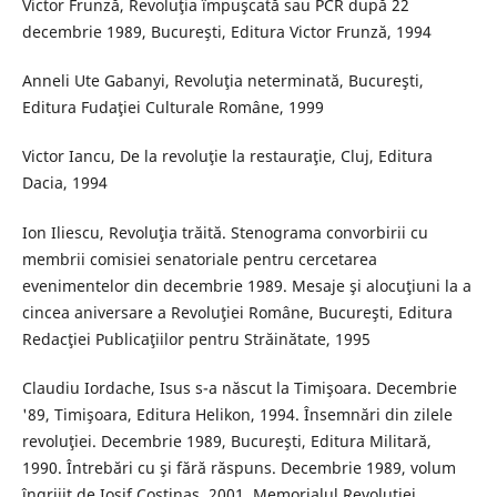
Victor Frunză, Revoluţia împuşcată sau PCR după 22
decembrie 1989, Bucureşti, Editura Victor Frunză, 1994
Anneli Ute Gabanyi, Revoluţia neterminată, Bucureşti,
Editura Fudaţiei Culturale Române, 1999
Victor Iancu, De la revoluţie la restauraţie, Cluj, Editura
Dacia, 1994
Ion Iliescu, Revoluţia trăită. Stenograma convorbirii cu
membrii comisiei senatoriale pentru cercetarea
evenimentelor din decembrie 1989. Mesaje şi alocuţiuni la a
cincea aniversare a Revoluţiei Române, Bucureşti, Editura
Redacţiei Publicaţiilor pentru Străinătate, 1995
Claudiu Iordache, Isus s-a născut la Timişoara. Decembrie
'89, Timişoara, Editura Helikon, 1994. Însemnări din zilele
revoluţiei. Decembrie 1989, Bucureşti, Editura Militară,
1990. Întrebări cu şi fără răspuns. Decembrie 1989, volum
îngrijit de Iosif Costinaş, 2001, Memorialul Revoluţiei.