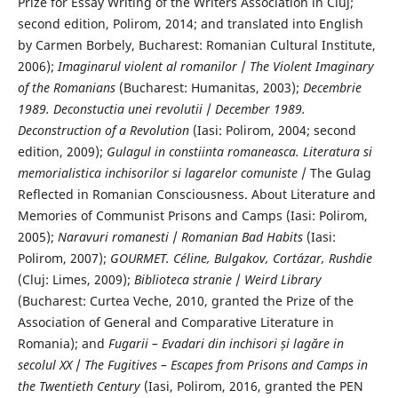
Prize for Essay Writing of the Writers Association in Cluj;
second edition, Polirom, 2014; and translated into English
by Carmen Borbely, Bucharest: Romanian Cultural Institute,
2006);
Imaginarul violent al romanilor
/
The Violent Imaginary
of the Romanians
(Bucharest: Humanitas, 2003);
Decembrie
1989. Deconstuctia unei revolutii
/
December 1989.
Deconstruction of a Revolution
(Iasi: Polirom, 2004; second
edition, 2009);
Gulagul in constiinta romaneasca.
Literatura si
memorialistica inchisorilor si lagarelor comuniste
/ The Gulag
Reflected in Romanian Consciousness. About Literature and
Memories of Communist Prisons and Camps (Iasi: Polirom,
2005);
Naravuri
romanesti
/
Romanian Bad Habits
(Iasi:
Polirom, 2007);
GOURMET. Céline, Bulgakov, Cortázar, Rushdie
(Cluj: Limes, 2009);
Biblioteca stranie
/
Weird Library
(Bucharest: Curtea Veche, 2010, granted the Prize of the
Association of General and Comparative Literature in
Romania); and
Fugarii – Evadari din
inchisori și lag
ăre in
secolul XX
/
The Fugitives – Escapes from Prisons and Camps in
the Twentieth Century
(Iasi, Polirom, 2016, granted the PEN