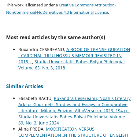
This work is licensed under a
Creative Commons Attribution-
NonCommercial-NoDerivatives 4.0 International License
.
Most read articles by the same author(s)
Ruxandra CESEREANU,
A BOOK OF TRANSFIGURATION
- CARDINAL IULIU HOSSU’S MEMOIR REVISITED IN
2018 -
,
Studia Universitatis Babeș-Bolyai Philologia:
Volume 63, No. 3, 2018
Similar Articles
Elisabeth BACIU,
Ruxandra Cesereanu, Noah’s Literary
Ark for Gourmets. Studies and Essays in Comparative
Literature, Milano, Edizioni AlboVersorio, 2023, 194 p.
,
Studia Universitatis Babeș-Bolyai Philologia: Volume
69, No. 2, June 2024
Alina PREDA,
MODIFICATION VERSUS
COMPLEMENTATION IN THE STRUCTURE OF ENGLISH