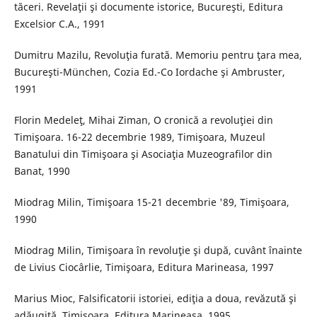
tăceri. Revelaţii şi documente istorice, Bucureşti, Editura
Excelsior C.A., 1991
Dumitru Mazilu, Revoluţia furată. Memoriu pentru ţara mea,
Bucureşti-München, Cozia Ed.-Co Iordache şi Ambruster,
1991
Florin Medeleţ, Mihai Ziman, O cronică a revoluţiei din
Timişoara. 16-22 decembrie 1989, Timişoara, Muzeul
Banatului din Timişoara şi Asociaţia Muzeografilor din
Banat, 1990
Miodrag Milin, Timişoara 15-21 decembrie '89, Timişoara,
1990
Miodrag Milin, Timişoara în revoluţie şi după, cuvânt înainte
de Livius Ciocârlie, Timişoara, Editura Marineasa, 1997
Marius Mioc, Falsificatorii istoriei, ediţia a doua, revăzută şi
adăugită, Timişoara, Editura Marineasa, 1995