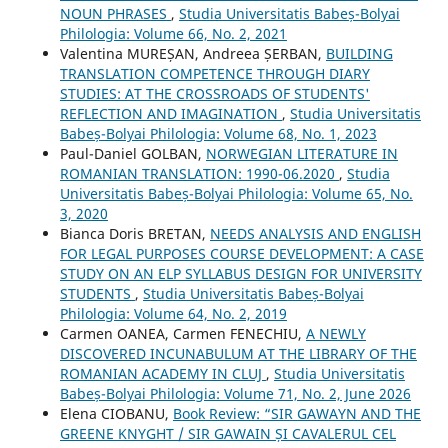
NOUN PHRASES
,
Studia Universitatis Babeș-Bolyai
Philologia: Volume 66, No. 2, 2021
Valentina MUREȘAN, Andreea ȘERBAN,
BUILDING
TRANSLATION COMPETENCE THROUGH DIARY
STUDIES: AT THE CROSSROADS OF STUDENTS'
REFLECTION AND IMAGINATION
,
Studia Universitatis
Babeș-Bolyai Philologia: Volume 68, No. 1, 2023
Paul-Daniel GOLBAN,
NORWEGIAN LITERATURE IN
ROMANIAN TRANSLATION: 1990-06.2020
,
Studia
Universitatis Babeș-Bolyai Philologia: Volume 65, No.
3, 2020
Bianca Doris BRETAN,
NEEDS ANALYSIS AND ENGLISH
FOR LEGAL PURPOSES COURSE DEVELOPMENT: A CASE
STUDY ON AN ELP SYLLABUS DESIGN FOR UNIVERSITY
STUDENTS
,
Studia Universitatis Babeș-Bolyai
Philologia: Volume 64, No. 2, 2019
Carmen OANEA, Carmen FENECHIU,
A NEWLY
DISCOVERED INCUNABULUM AT THE LIBRARY OF THE
ROMANIAN ACADEMY IN CLUJ
,
Studia Universitatis
Babeș-Bolyai Philologia: Volume 71, No. 2, June 2026
Elena CIOBANU,
Book Review: “SIR GAWAYN AND THE
GREENE KNYGHT / SIR GAWAIN ȘI CAVALERUL CEL