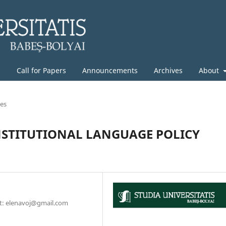
g
Call for Papers
Announcements
Archives
About
les
NSTITUTIONAL LANGUAGE POLICY
ct: elenavoj@gmail.com