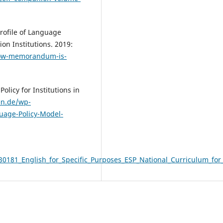
ofile of Language
on Institutions. 2019:
kow-memorandum-is-
olicy for Institutions in
en.de/wp-
uage-Policy-Model-
0181_English_for_Specific_Purposes_ESP_National_Curriculum_for_