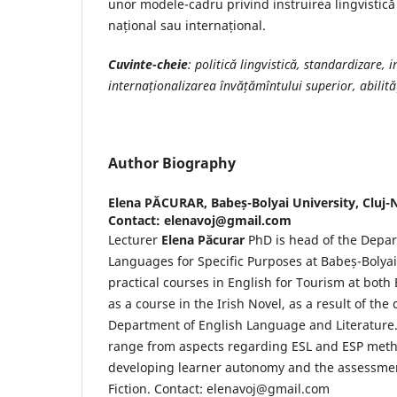
unor modele-cadru privind instruirea lingvistică 
național sau internațional.
Cuvinte-cheie
: politică lingvistică, standardizare, i
internaționalizarea învățămîntului superior, abilităț
Author Biography
Elena PĂCURAR,
Babeș-Bolyai University, Cluj
Contact: elenavoj@gmail.com
Lecturer
Elena Păcurar
PhD is head of the Depar
Languages for Specific Purposes at Babeș-Bolyai
practical courses in English for Tourism at both
as a course in the Irish Novel, as a result of the
Department of English Language and Literature.
range from aspects regarding ESL and ESP meth
developing learner autonomy and the assessment o
Fiction. Contact: elenavoj@gmail.com