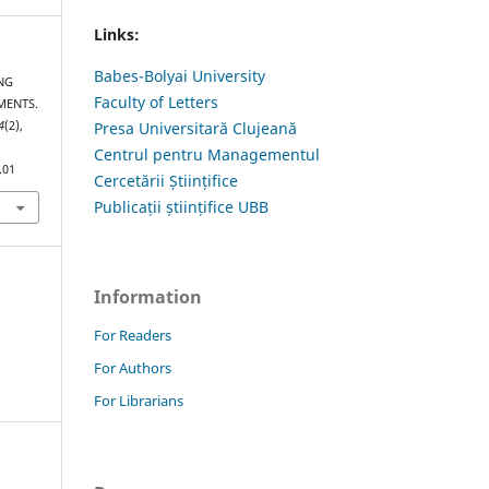
Links:
Babes-Bolyai University
ING
Faculty of Letters
MENTS.
4
(2),
Presa Universitară Clujeană
Centrul pentru Managementul
.01
Cercetării Științifice
Publicații științifice UBB
Information
For Readers
For Authors
For Librarians