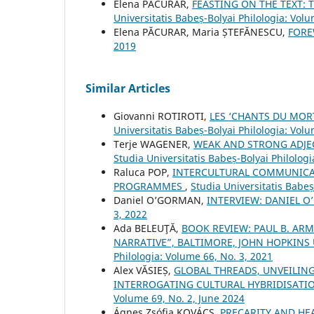
Elena PĂCURAR,
FEASTING ON THE TEXT:
Universitatis Babeș-Bolyai Philologia: Volu
Elena PĂCURAR, Maria ȘTEFĂNESCU,
FOR
2019
Similar Articles
Giovanni ROTIROTI,
LES ‘CHANTS DU MORT
Universitatis Babeș-Bolyai Philologia: Volu
Terje WAGENER,
WEAK AND STRONG ADJE
Studia Universitatis Babeș-Bolyai Philologi
Raluca POP,
INTERCULTURAL COMMUNICAT
PROGRAMMES
,
Studia Universitatis Babe
Daniel O’GORMAN,
INTERVIEW: DANIEL 
3, 2022
Ada BELEUŢĂ,
BOOK REVIEW: PAUL B. AR
NARRATIVE”, BALTIMORE, JOHN HOPKINS U
Philologia: Volume 66, No. 3, 2021
Alex VĂSIEȘ,
GLOBAL THREADS, UNVEILIN
INTERROGATING CULTURAL HYBRIDISATI
Volume 69, No. 2, June 2024
Ágnes Zsófia KOVÁCS,
PRECARITY AND HEA