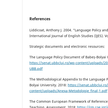
References
Liddicoat, Anthony J. 2004. “Language Policy an
International Journal of English Studies (IJES). Vo
Strategic documents and electronic resources:
The Language Policy Document of Babeș-Bolyai U
https://senat.ubbcluj.ro/wp-content/uploads/2013
UBB.pdf
The Methodological Appendix to the Language P
Bolyai University. 2018:
https://senat.ubbcluj.ro
content/uploads/Anexa-Metodologie_final-1.pdf
The Common European Framework of Reference 
Teaching, Assessment. 2018:
https://rm.coe.int