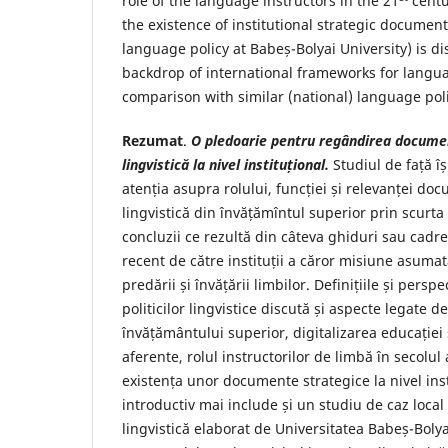
role of the language instructors in the 21
centur
the existence of institutional strategic document
language policy at Babeș-Bolyai University) is d
backdrop of international frameworks for langua
comparison with similar (national) language poli
Rezumat
.
O pledoarie pentru regândirea documen
lingvistică la nivel instituțional.
Studiul de față î
atenția asupra rolului, funcției și relevanței do
lingvistică din învățămîntul superior prin scurta 
concluzii ce rezultă din câteva ghiduri sau cadr
recent de către instituții a căror misiune asuma
predării și învățării limbilor. Definițiile și persp
politicilor lingvistice discută și aspecte legate d
învățământului superior, digitalizarea educației
aferente, rolul instructorilor de limbă în secolul 
existența unor documente strategice la nivel insti
introductiv mai include și un studiu de caz loca
lingvistică elaborat de Universitatea Babeș-Boly