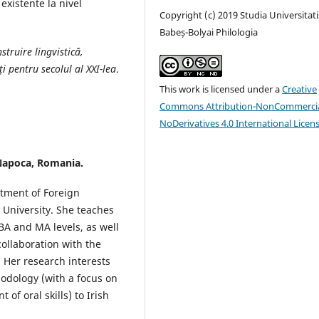
existente la nivel
Copyright (c) 2019 Studia Universitati
Babeș-Bolyai Philologia
nstruire lingvistică,
i pentru secolul al XXI-lea
.
This work is licensed under a
Creative
Commons Attribution-NonCommercia
NoDerivatives 4.0 International Licen
-Napoca, Romania.
tment of Foreign
 University. She teaches
 BA and MA levels, as well
 collaboration with the
 Her research interests
odology (with a focus on
f oral skills) to Irish