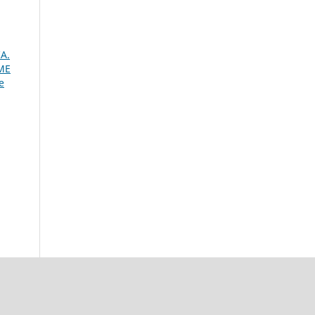
A.
ME
e