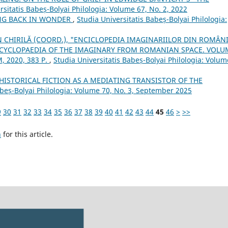
rsitatis Babeș-Bolyai Philologia: Volume 67, No. 2, 2022
NG BACK IN WONDER
,
Studia Universitatis Babeș-Bolyai Philologia:
 CHIRILĂ (COORD.), "ENCICLOPEDIA IMAGINARIILOR DIN ROMÂNI
NCYCLOPAEDIA OF THE IMAGINARY FROM ROMANIAN SPACE. VOLU
, 2020, 383 P.
,
Studia Universitatis Babeș-Bolyai Philologia: Volum
STORICAL FICTION AS A MEDIATING TRANSISTOR OF THE
abeș-Bolyai Philologia: Volume 70, No. 3, September 2025
9
30
31
32
33
34
35
36
37
38
39
40
41
42
43
44
45
46
>
>>
h
for this article.