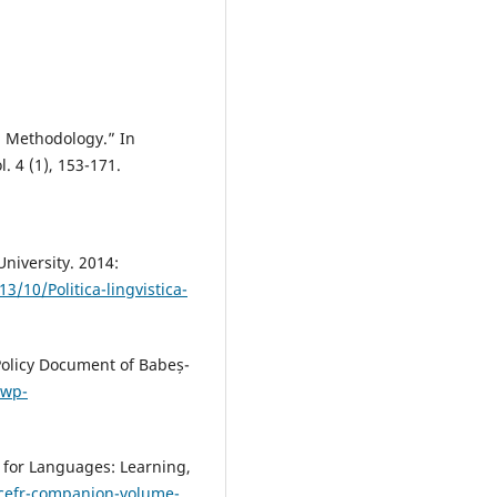
d Methodology.” In
l. 4 (1), 153-171.
niversity. 2014:
/10/Politica-lingvistica-
olicy Document of Babeș-
/wp-
for Languages: Learning,
/cefr-companion-volume-