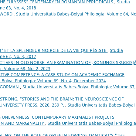
 THE “ULYSSES” CENTENARY IN ROMANIAN PERIODICALS
,
Studia
me 63, No. 4, 2018
EWORD
,
Studia Universitatis Babeș-Bolyai Philologia: Volume 64, No
’ ET LA SPLENDEUR NOIRCIE DE LA VIE QUI RÉSISTE
,
Studia
me 62, No. 3, 2017
CTIVES IN OLD NORSE: AN EXAMINATION OF „KONUNGS SKUGGSJ
a: Volume 68, No. 2, 2023
IVE COMPETENCE: A CASE STUDY ON ACADEMIC EXCHANGE
ș-Bolyai Philologia: Volume 69, No. 4, December 2024
O’GORMAN
,
Studia Universitatis Babeș-Bolyai Philologia: Volume 67,
MSTRONG, “STORIES AND THE BRAIN: THE NEUROSCIENCE OF
NIVERSITY PRESS, 2020, 259 P.
,
Studia Universitatis Babeș-Bolyai
G UNEVENNESS: CONTEMPORARY MAXIMALIST PROJECTS
ON AND MARGINALITY
,
Studia Universitatis Babeș-Bolyai Philologia
LING: ON THE ROLE OF GRIEF IN EDWIDGE DANTICAT’S "THE