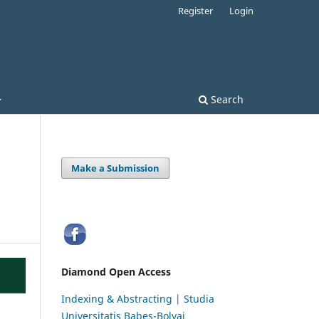
Register
Login
Search
Make a Submission
Diamond Open Access
Indexing & Abstracting | Studia
Universitatis Babeș-Bolyai