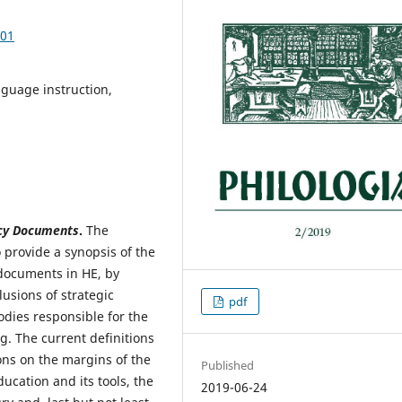
.01
nguage instruction,
icy Documents
.
The
 provide a synopsis of the
 documents in HE, by
usions of strategic
pdf
odies responsible for the
g. The current definitions
ions on the margins of the
Published
ducation and its tools, the
2019-06-24