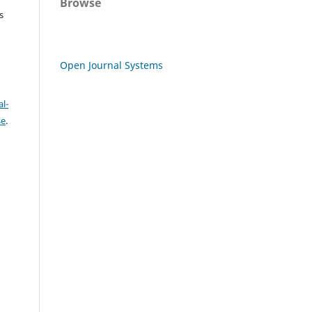
Browse
s
Open Journal Systems
l-
se
.