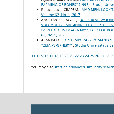
FARMING OF BONES" (1998)
,
Studia Unive
Raluca Lucia CÎMPEAN,
MAD MEN: LOOKI
Volume 62, No. 1, 2017
Anca-Lorena SACALÎȘ,
BOOK REVIEW: IOAN
VOLUMUL IV: IMAGINAR RELIGIOS/THE E
IV: RELIGIOUS IMAGINARY". IAȘI: POLIROM
68, No. 1, 2023
Alina BAKO,
CONTEMPORARY ROMANIAN HI
“ZEMIPERIPHERY”
,
Studia Universitatis B
<<
<
15
16
17
18
19
20
21
22
23
24
25
26
27
28
2
You may also
start an advanced similarity searc