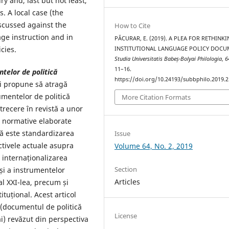
y and, last but not least,
s. A local case (the
iscussed against the
How to Cite
ge instruction and in
PĂCURAR, E. (2019). A PLEA FOR RETHINK
cies.
INSTITUTIONAL LANGUAGE POLICY DOCU
Studia Universitatis Babeș-Bolyai Philologia
,
6
11–16.
telor de politică
https://doi.org/10.24193/subbphilo.2019.2
și propune să atragă
cumentelor de politică
More Citation Formats
trecere în revistă a unor
e normative elaborate
tă este standardizarea
Issue
ectivele actuale asupra
Volume 64, No. 2, 2019
e internaționalizarea
Section
 și a instrumentelor
Articles
al XXI-lea, precum și
tuțional. Acest articol
l (documentul de politică
License
ai) revăzut din perspectiva