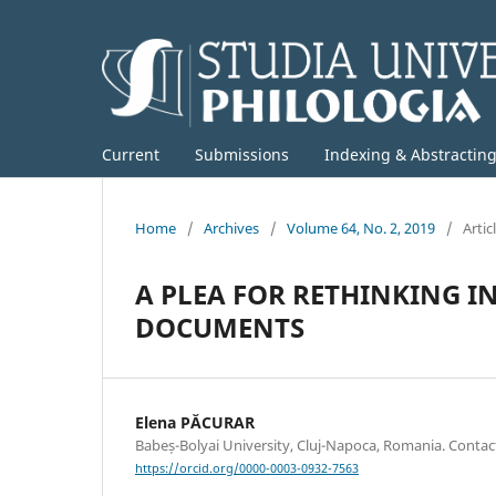
Current
Submissions
Indexing & Abstractin
Home
/
Archives
/
Volume 64, No. 2, 2019
/
Artic
A PLEA FOR RETHINKING I
DOCUMENTS
Elena PĂCURAR
Babeș-Bolyai University, Cluj-Napoca, Romania. Conta
https://orcid.org/0000-0003-0932-7563