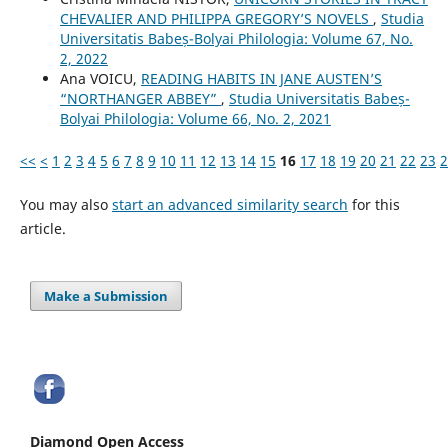
CHEVALIER AND PHILIPPA GREGORY’S NOVELS
,
Studia
Universitatis Babeș-Bolyai Philologia: Volume 67, No.
2, 2022
Ana VOICU,
READING HABITS IN JANE AUSTEN’S
“NORTHANGER ABBEY”
,
Studia Universitatis Babeș-
Bolyai Philologia: Volume 66, No. 2, 2021
<<
<
1
2
3
4
5
6
7
8
9
10
11
12
13
14
15
16
17
18
19
20
21
22
23
2
You may also
start an advanced similarity search
for this
article.
Make a Submission
Diamond Open Access