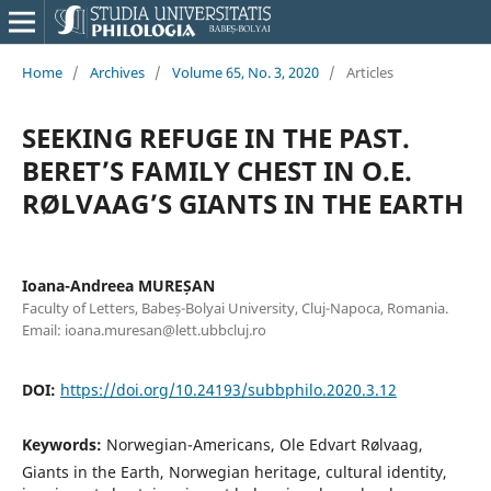
Home
/
Archives
/
Volume 65, No. 3, 2020
/
Articles
SEEKING REFUGE IN THE PAST.
BERET’S FAMILY CHEST IN O.E.
RØLVAAG’S GIANTS IN THE EARTH
Ioana-Andreea MUREȘAN
Faculty of Letters, Babeș-Bolyai University, Cluj-Napoca, Romania.
Email: ioana.muresan@lett.ubbcluj.ro
DOI:
https://doi.org/10.24193/subbphilo.2020.3.12
Keywords:
Norwegian-Americans, Ole Edvart Rølvaag,
Giants in the Earth, Norwegian heritage, cultural identity,