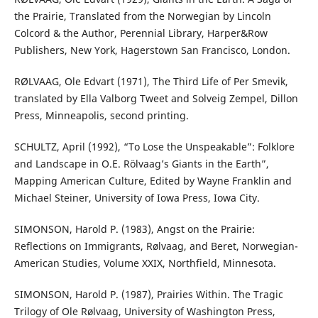
the Prairie, Translated from the Norwegian by Lincoln
Colcord & the Author, Perennial Library, Harper&Row
Publishers, New York, Hagerstown San Francisco, London.
RØLVAAG, Ole Edvart (1971), The Third Life of Per Smevik,
translated by Ella Valborg Tweet and Solveig Zempel, Dillon
Press, Minneapolis, second printing.
SCHULTZ, April (1992), “To Lose the Unspeakable”: Folklore
and Landscape in O.E. Rölvaag’s Giants in the Earth”,
Mapping American Culture, Edited by Wayne Franklin and
Michael Steiner, University of Iowa Press, Iowa City.
SIMONSON, Harold P. (1983), Angst on the Prairie:
Reflections on Immigrants, Rølvaag, and Beret, Norwegian-
American Studies, Volume XXIX, Northfield, Minnesota.
SIMONSON, Harold P. (1987), Prairies Within. The Tragic
Trilogy of Ole Rølvaag, University of Washington Press,