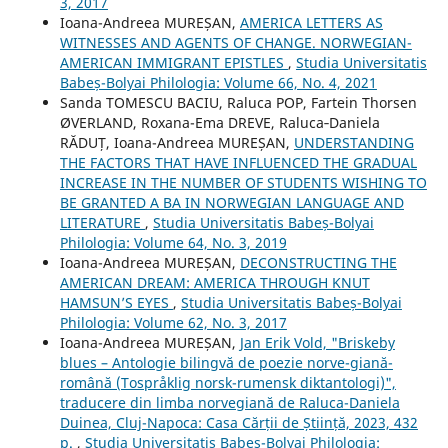
3, 2017
Ioana-Andreea MUREȘAN,
AMERICA LETTERS AS
WITNESSES AND AGENTS OF CHANGE. NORWEGIAN-
AMERICAN IMMIGRANT EPISTLES
,
Studia Universitatis
Babeș-Bolyai Philologia: Volume 66, No. 4, 2021
Sanda TOMESCU BACIU, Raluca POP, Fartein Thorsen
ØVERLAND, Roxana-Ema DREVE, Raluca‐Daniela
RĂDUȚ, Ioana-Andreea MUREȘAN,
UNDERSTANDING
THE FACTORS THAT HAVE INFLUENCED THE GRADUAL
INCREASE IN THE NUMBER OF STUDENTS WISHING TO
BE GRANTED A BA IN NORWEGIAN LANGUAGE AND
LITERATURE
,
Studia Universitatis Babeș-Bolyai
Philologia: Volume 64, No. 3, 2019
Ioana-Andreea MUREȘAN,
DECONSTRUCTING THE
AMERICAN DREAM: AMERICA THROUGH KNUT
HAMSUN’S EYES
,
Studia Universitatis Babeș-Bolyai
Philologia: Volume 62, No. 3, 2017
Ioana-Andreea MUREȘAN,
Jan Erik Vold, "Briskeby
blues – Antologie bilingvă de poezie norve-giană-
română (Tospråklig norsk-rumensk diktantologi)",
traducere din limba norvegiană de Raluca-Daniela
Duinea, Cluj-Napoca: Casa Cărții de Știință, 2023, 432
p.
,
Studia Universitatis Babeș-Bolyai Philologia: