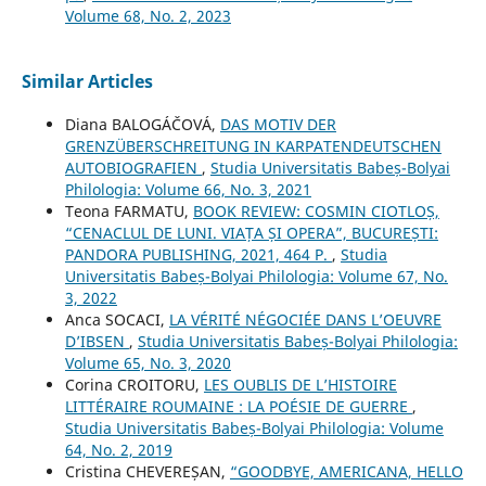
Volume 68, No. 2, 2023
Similar Articles
Diana BALOGÁČOVÁ,
DAS MOTIV DER
GRENZÜBERSCHREITUNG IN KARPATENDEUTSCHEN
AUTOBIOGRAFIEN
,
Studia Universitatis Babeș-Bolyai
Philologia: Volume 66, No. 3, 2021
Teona FARMATU,
BOOK REVIEW: COSMIN CIOTLOȘ,
“CENACLUL DE LUNI. VIAȚA ȘI OPERA”, BUCUREȘTI:
PANDORA PUBLISHING, 2021, 464 P.
,
Studia
Universitatis Babeș-Bolyai Philologia: Volume 67, No.
3, 2022
Anca SOCACI,
LA VÉRITÉ NÉGOCIÉE DANS L’OEUVRE
D’IBSEN
,
Studia Universitatis Babeș-Bolyai Philologia:
Volume 65, No. 3, 2020
Corina CROITORU,
LES OUBLIS DE L’HISTOIRE
LITTÉRAIRE ROUMAINE : LA POÉSIE DE GUERRE
,
Studia Universitatis Babeș-Bolyai Philologia: Volume
64, No. 2, 2019
Cristina CHEVEREȘAN,
“GOODBYE, AMERICANA, HELLO