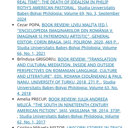
REAL TIME”: THE DEATH OF IDEALISM IN PHILIP
ROTH’S AMERICAN PASTORAL
,
Studia Universitatis
Babeș-Bolyai Philologia: Volume 69, No. 3, September
2024
Cezar POPA,
BOOK REVIEW: LIVIU MALIȚA (ED.),
"ENCICLOPEDIA IMAGINARIILOR DIN ROMÂNIA V.
IMAGINAR ȘI PATRIMONIU ARTISTIC". GENERAL
EDITOR: CORIN BRAGA. IAȘI, POLIROM, 2020, 469 P.
,
Studia Universitatis Babeș-Bolyai Philologia: Volume
66, No. 1, 2021
Brîndușa GRIGORIU,
BOOK REVIEW: “TRANSLATION
AND CULTURAL MEDIATION. INSIDE AND OUTSIDE
PERSPECTIVES ON ROMANIAN LANGUAGE, CULTURE
AND LITERATURE”, EDS. ROXANA CIOLĂNEANU & PAUL
NANU, UNIVERSITY OF TURKU, 2018, 271 P.
,
Studia
Universitatis Babeș-Bolyai Philologia: Volume 63, No.
4, 2018
Amelia PRECUP,
BOOK REVIEW: IULIA ANDREEA
MILICĂ, “THE SOUTH IN NINETEENTH CENTURY
AMERICAN FICTION”, IAȘI, VASILIANA ‘98, 2014, 373P.
,
Studia Universitatis Babeș-Bolyai Philologia: Volume
62, No. 1, 2017
Cristina Mihaela NISTOR,
UNICORN STORIES IN TRACY