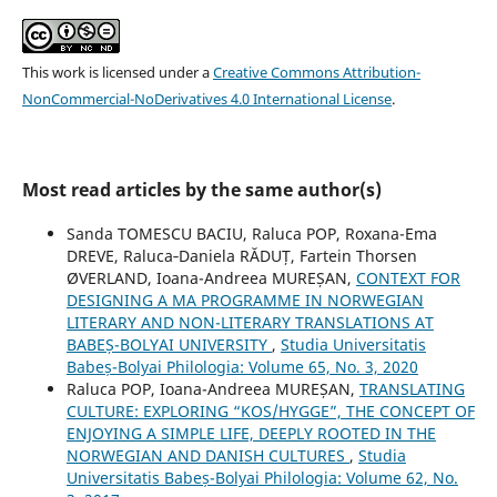
This work is licensed under a
Creative Commons Attribution-
NonCommercial-NoDerivatives 4.0 International License
.
Most read articles by the same author(s)
Sanda TOMESCU BACIU, Raluca POP, Roxana-Ema
DREVE, Raluca‐Daniela RĂDUȚ, Fartein Thorsen
ØVERLAND, Ioana-Andreea MUREȘAN,
CONTEXT FOR
DESIGNING A MA PROGRAMME IN NORWEGIAN
LITERARY AND NON-LITERARY TRANSLATIONS AT
BABEȘ-BOLYAI UNIVERSITY
,
Studia Universitatis
Babeș-Bolyai Philologia: Volume 65, No. 3, 2020
Raluca POP, Ioana-Andreea MUREȘAN,
TRANSLATING
CULTURE: EXPLORING “KOS/HYGGE”, THE CONCEPT OF
ENJOYING A SIMPLE LIFE, DEEPLY ROOTED IN THE
NORWEGIAN AND DANISH CULTURES
,
Studia
Universitatis Babeș-Bolyai Philologia: Volume 62, No.