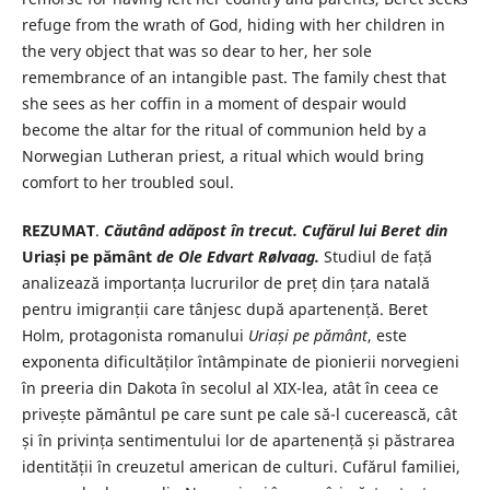
refuge from the wrath of God, hiding with her children in
the very object that was so dear to her, her sole
remembrance of an intangible past. The family chest that
she sees as her coffin in a moment of despair would
become the altar for the ritual of communion held by a
Norwegian Lutheran priest, a ritual which would bring
comfort to her troubled soul.
REZUMAT
.
Căutând adăpost în trecut. Cufărul lui Beret din
Uriași pe pământ
de Ole Edvart Rølvaag.
Studiul de față
analizează importanța lucrurilor de preț din țara natală
pentru imigranții care tânjesc după apartenență. Beret
Holm, protagonista romanului
Uriași pe pământ
, este
exponenta dificultăților întâmpinate de pionierii norvegieni
în preeria din Dakota în secolul al XIX-lea, atât în ceea ce
privește pământul pe care sunt pe cale să-l cucerească, cât
și în privința sentimentului lor de apartenență și păstrarea
identității în creuzetul american de culturi. Cufărul familiei,