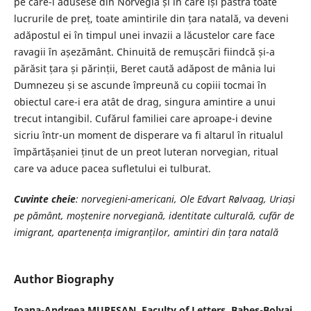
pe care-l adusese din Norvegia și în care își păstra toate
lucrurile de preț, toate amintirile din țara natală, va deveni
adăpostul ei în timpul unei invazii a lăcustelor care face
ravagii în așezământ. Chinuită de remușcări fiindcă și-a
părăsit țara și părinții, Beret caută adăpost de mânia lui
Dumnezeu și se ascunde împreună cu copiii tocmai în
obiectul care-i era atât de drag, singura amintire a unui
trecut intangibil. Cufărul familiei care aproape-i devine
sicriu într-un moment de disperare va fi altarul în ritualul
împărtășaniei ținut de un preot luteran norvegian, ritual
care va aduce pacea sufletului ei tulburat.
Cuvinte cheie
: norvegieni-americani, Ole Edvart Rølvaag, Uriași
pe pământ, moștenire norvegiană, identitate culturală, cufăr de
imigrant, apartenența imigranților, amintiri din țara natală
Author Biography
Ioana-Andreea MUREȘAN,
Faculty of Letters, Babeș-Bolyai