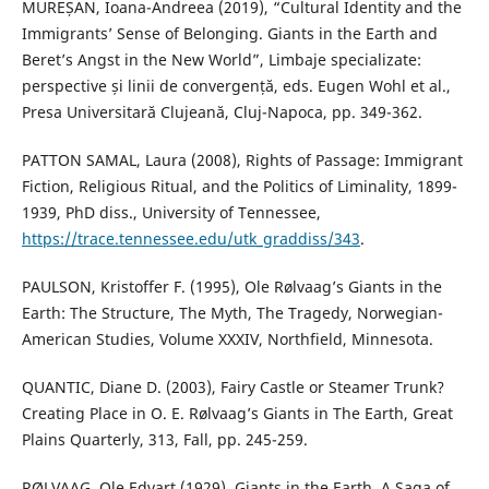
MUREȘAN, Ioana-Andreea (2019), “Cultural Identity and the
Immigrants’ Sense of Belonging. Giants in the Earth and
Beret’s Angst in the New World”, Limbaje specializate:
perspective și linii de convergență, eds. Eugen Wohl et al.,
Presa Universitară Clujeană, Cluj-Napoca, pp. 349-362.
PATTON SAMAL, Laura (2008), Rights of Passage: Immigrant
Fiction, Religious Ritual, and the Politics of Liminality, 1899-
1939, PhD diss., University of Tennessee,
https://trace.tennessee.edu/utk_graddiss/343
.
PAULSON, Kristoffer F. (1995), Ole Rølvaag’s Giants in the
Earth: The Structure, The Myth, The Tragedy, Norwegian-
American Studies, Volume XXXIV, Northfield, Minnesota.
QUANTIC, Diane D. (2003), Fairy Castle or Steamer Trunk?
Creating Place in O. E. Rølvaag’s Giants in The Earth, Great
Plains Quarterly, 313, Fall, pp. 245-259.
RØLVAAG, Ole Edvart (1929), Giants in the Earth. A Saga of