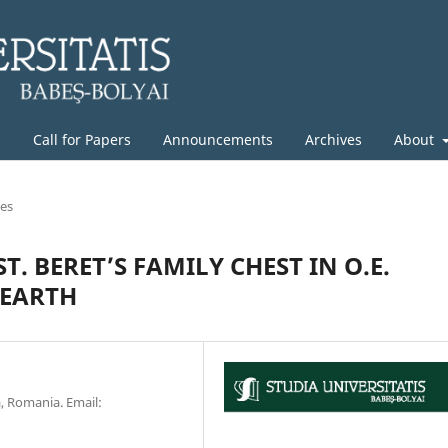
g
Call for Papers
Announcements
Archives
About
les
T. BERET’S FAMILY CHEST IN O.E.
 EARTH
a, Romania. Email: