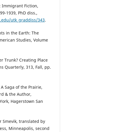
 Immigrant Fiction,
899-1939, PhD diss.,
e.edu/utk_graddiss/343
.
ts in the Earth: The
merican Studies, Volume
er Trunk? Creating Place
ns Quarterly, 313, Fall, pp.
A Saga of the Prairie,
rd & the Author,
 York, Hagerstown San
r Smevik, translated by
ress, Minneapolis, second