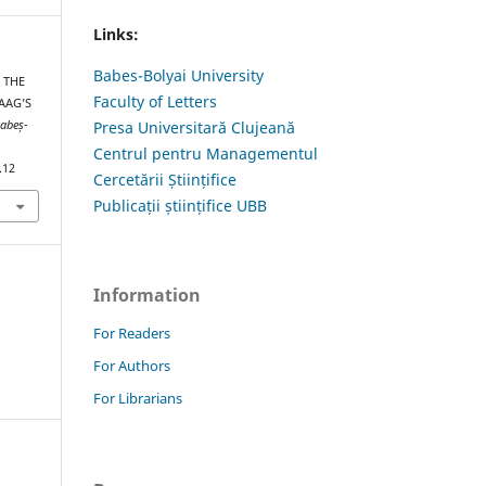
Links:
Babes-Bolyai University
N THE
Faculty of Letters
VAAG’S
Babeș-
Presa Universitară Clujeană
Centrul pentru Managementul
.12
Cercetării Științifice
Publicații științifice UBB
Information
For Readers
For Authors
For Librarians