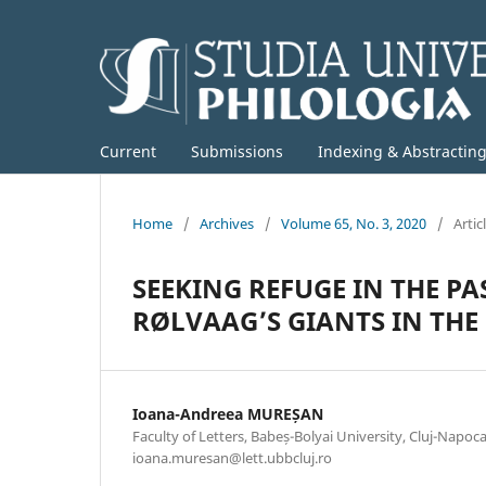
Current
Submissions
Indexing & Abstractin
Home
/
Archives
/
Volume 65, No. 3, 2020
/
Artic
SEEKING REFUGE IN THE PAS
RØLVAAG’S GIANTS IN THE
Ioana-Andreea MUREȘAN
Faculty of Letters, Babeș-Bolyai University, Cluj-Napoc
ioana.muresan@lett.ubbcluj.ro