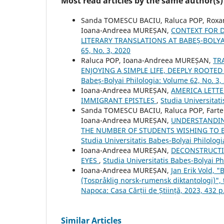
Most read articles by the same author(s)
Sanda TOMESCU BACIU, Raluca POP, Roxan
Ioana-Andreea MUREȘAN,
CONTEXT FOR 
LITERARY TRANSLATIONS AT BABEȘ-BOLYA
65, No. 3, 2020
Raluca POP, Ioana-Andreea MUREȘAN,
TR
ENJOYING A SIMPLE LIFE, DEEPLY ROOT
Babeș-Bolyai Philologia: Volume 62, No. 3,
Ioana-Andreea MUREȘAN,
AMERICA LETT
IMMIGRANT EPISTLES
,
Studia Universitati
Sanda TOMESCU BACIU, Raluca POP, Farte
Ioana-Andreea MUREȘAN,
UNDERSTANDIN
THE NUMBER OF STUDENTS WISHING TO 
Studia Universitatis Babeș-Bolyai Philologi
Ioana-Andreea MUREȘAN,
DECONSTRUCTI
EYES
,
Studia Universitatis Babeș-Bolyai Ph
Ioana-Andreea MUREȘAN,
Jan Erik Vold, 
(Tospråklig norsk-rumensk diktantologi)",
Napoca: Casa Cărții de Știință, 2023, 432 p
Similar Articles