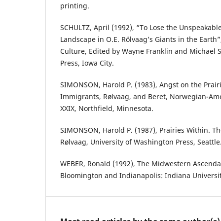
printing.
SCHULTZ, April (1992), “To Lose the Unspeakable
Landscape in O.E. Rölvaag’s Giants in the Eart
Culture, Edited by Wayne Franklin and Michael St
Press, Iowa City.
SIMONSON, Harold P. (1983), Angst on the Prairi
Immigrants, Rølvaag, and Beret, Norwegian-Ame
XXIX, Northfield, Minnesota.
SIMONSON, Harold P. (1987), Prairies Within. The
Rølvaag, University of Washington Press, Seattle
WEBER, Ronald (1992), The Midwestern Ascendan
Bloomington and Indianapolis: Indiana Universit