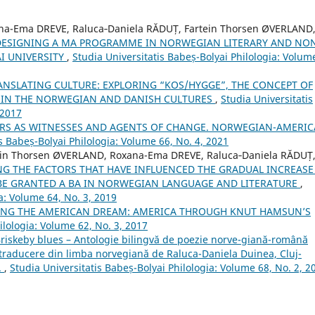
a-Ema DREVE, Raluca‐Daniela RĂDUȚ, Fartein Thorsen ØVERLAND
DESIGNING A MA PROGRAMME IN NORWEGIAN LITERARY AND NO
I UNIVERSITY
,
Studia Universitatis Babeș-Bolyai Philologia: Volum
ANSLATING CULTURE: EXPLORING “KOS/HYGGE”, THE CONCEPT OF
ED IN THE NORWEGIAN AND DANISH CULTURES
,
Studia Universitatis
 2017
ERS AS WITNESSES AND AGENTS OF CHANGE. NORWEGIAN-AMERI
s Babeș-Bolyai Philologia: Volume 66, No. 4, 2021
in Thorsen ØVERLAND, Roxana-Ema DREVE, Raluca‐Daniela RĂDUȚ
G THE FACTORS THAT HAVE INFLUENCED THE GRADUAL INCREASE
BE GRANTED A BA IN NORWEGIAN LANGUAGE AND LITERATURE
,
a: Volume 64, No. 3, 2019
NG THE AMERICAN DREAM: AMERICA THROUGH KNUT HAMSUN’S
ilologia: Volume 62, No. 3, 2017
"Briskeby blues – Antologie bilingvă de poezie norve-giană-română
 traducere din limba norvegiană de Raluca-Daniela Duinea, Cluj-
.
,
Studia Universitatis Babeș-Bolyai Philologia: Volume 68, No. 2, 2