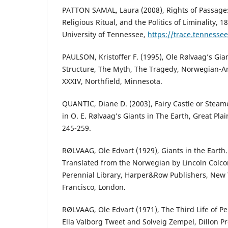
PATTON SAMAL, Laura (2008), Rights of Passage:
Religious Ritual, and the Politics of Liminality, 1
University of Tennessee,
https://trace.tennesse
PAULSON, Kristoffer F. (1995), Ole Rølvaag’s Gian
Structure, The Myth, The Tragedy, Norwegian-A
XXXIV, Northfield, Minnesota.
QUANTIC, Diane D. (2003), Fairy Castle or Steam
in O. E. Rølvaag’s Giants in The Earth, Great Plai
245-259.
RØLVAAG, Ole Edvart (1929), Giants in the Earth. 
Translated from the Norwegian by Lincoln Colco
Perennial Library, Harper&Row Publishers, New
Francisco, London.
RØLVAAG, Ole Edvart (1971), The Third Life of Pe
Ella Valborg Tweet and Solveig Zempel, Dillon P