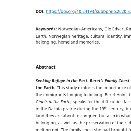
DOI:
https://doi.org/10.24193/subbphilo.2020.3
Keywords:
Norwegian-Americans, Ole Edvart Røl
Earth, Norwegian heritage, cultural identity, i
belonging, homeland memories.
Abstract
Seeking Refuge in the Past. Beret’s Family Chest 
the Earth
.
This study explores the importance o
the immigrants longing to belong. Beret Holm, t
Giants in the Earth
, speaks for the difficulties f
th
in the Dakota prairie during the 19
century, bo
land they are about to conquer, but also in what
belonging, as well as the preservation of their i
melting pot. The family chest she had brought 