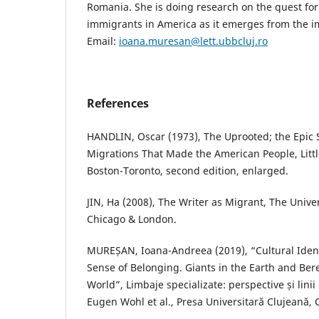
Romania. She is doing research on the quest for
immigrants in America as it emerges from the i
Email:
ioana.muresan@lett.ubbcluj.ro
References
HANDLIN, Oscar (1973), The Uprooted; the Epic S
Migrations That Made the American People, Lit
Boston-Toronto, second edition, enlarged.
JIN, Ha (2008), The Writer as Migrant, The Univer
Chicago & London.
MUREȘAN, Ioana-Andreea (2019), “Cultural Iden
Sense of Belonging. Giants in the Earth and Ber
World”, Limbaje specializate: perspective și lini
Eugen Wohl et al., Presa Universitară Clujeană, 