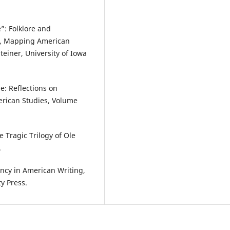
”: Folklore and
h”, Mapping American
einer, University of Iowa
e: Reflections on
rican Studies, Volume
 Tragic Trilogy of Ole
.
cy in American Writing,
y Press.