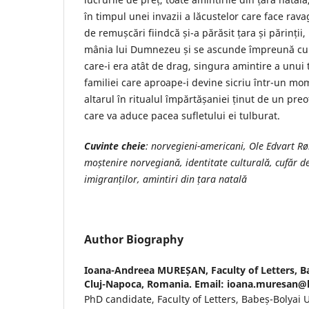
în timpul unei invazii a lăcustelor care face rav
de remușcări fiindcă și-a părăsit țara și părinții
mânia lui Dumnezeu și se ascunde împreună cu c
care-i era atât de drag, singura amintire a unui 
familiei care aproape-i devine sicriu într-un mo
altarul în ritualul împărtășaniei ținut de un preo
care va aduce pacea sufletului ei tulburat.
Cuvinte cheie
: norvegieni-americani, Ole Edvart R
moștenire norvegiană, identitate culturală, cufăr d
imigranților, amintiri din țara natală
Author Biography
Ioana-Andreea MUREȘAN,
Faculty of Letters, B
Cluj-Napoca, Romania. Email: ioana.muresan@l
PhD candidate, Faculty of Letters, Babeș-Bolyai U