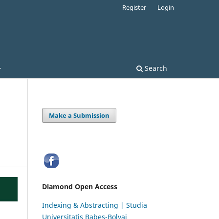
Register
Login
Search
Make a Submission
Diamond Open Access
Indexing & Abstracting | Studia
Universitatis Babeș-Bolyai