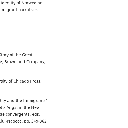
 identity of Norwegian
mmigrant narratives.
tory of the Great
tle, Brown and Company,
sity of Chicago Press,
tity and the Immigrants’
et’s Angst in the New
i de convergență, eds.
Cluj-Napoca, pp. 349-362.