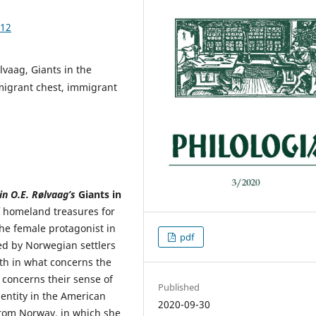
.12
vaag, Giants in the
mmigrant chest, immigrant
in O.E. Rølvaag’s
Giants in
f homeland treasures for
he female protagonist in
pdf
aced by Norwegian settlers
th in what concerns the
 concerns their sense of
Published
dentity in the American
2020-09-30
from Norway, in which she