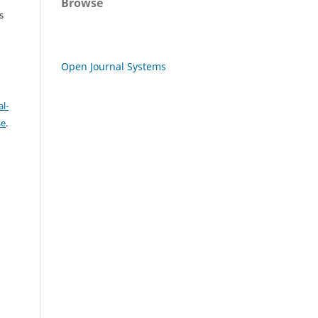
Browse
s
Open Journal Systems
l-
se
.