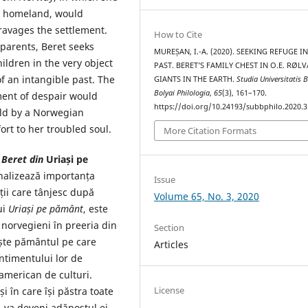
he homeland, would
ravages the settlement.
How to Cite
 parents, Beret seeks
MUREȘAN, I.-A. (2020). SEEKING REFUGE I
ildren in the very object
PAST. BERET’S FAMILY CHEST IN O.E. RØL
f an intangible past. The
GIANTS IN THE EARTH.
Studia Universitatis 
Bolyai Philologia
,
65
(3), 161–170.
ment of despair would
https://doi.org/10.24193/subbphilo.2020.3
eld by a Norwegian
ort to her troubled soul.
More Citation Formats
i Beret din
Uriași pe
nalizează importanța
Issue
ții care tânjesc după
Volume 65, No. 3, 2020
ui
Uriași pe pământ
, este
 norvegieni în preeria din
Section
vește pământul pe care
Articles
entimentului lor de
 american de culturi.
License
i în care își păstra toate
ă, va deveni adăpostul ei