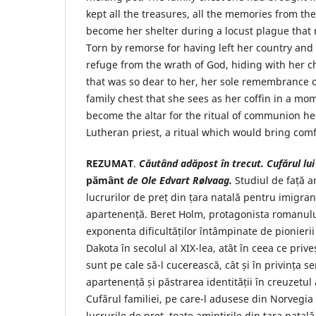
kept all the treasures, all the memories from t
become her shelter during a locust plague that 
Torn by remorse for having left her country and
refuge from the wrath of God, hiding with her ch
that was so dear to her, her sole remembrance o
family chest that she sees as her coffin in a mo
become the altar for the ritual of communion h
Lutheran priest, a ritual which would bring comf
REZUMAT
.
Căutând adăpost în trecut. Cufărul lu
pământ
de Ole Edvart Rølvaag.
Studiul de față a
lucrurilor de preț din țara natală pentru imigran
apartenență. Beret Holm, protagonista romanul
exponenta dificultăților întâmpinate de pionierii
Dakota în secolul al XIX-lea, atât în ceea ce pri
sunt pe cale să-l cucerească, cât și în privința s
apartenență și păstrarea identității în creuzetul
Cufărul familiei, pe care-l adusese din Norvegia ș
lucrurile de preț, toate amintirile din țara natal