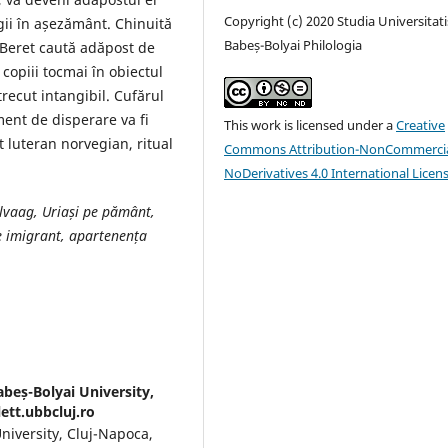
Copyright (c) 2020 Studia Universitati
agii în așezământ. Chinuită
Babeș-Bolyai Philologia
, Beret caută adăpost de
opiii tocmai în obiectul
trecut intangibil. Cufărul
ment de disperare va fi
This work is licensed under a
Creative
t luteran norvegian, ritual
Commons Attribution-NonCommercia
NoDerivatives 4.0 International Licen
ølvaag, Uriași pe pământ,
e imigrant, apartenența
abeș-Bolyai University,
ett.ubbcluj.ro
niversity, Cluj-Napoca,