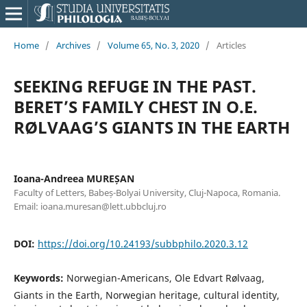
Home
/
Archives
/
Volume 65, No. 3, 2020
/
Articles
SEEKING REFUGE IN THE PAST.
BERET’S FAMILY CHEST IN O.E.
RØLVAAG’S GIANTS IN THE EARTH
Ioana-Andreea MUREȘAN
Faculty of Letters, Babeș-Bolyai University, Cluj-Napoca, Romania.
Email: ioana.muresan@lett.ubbcluj.ro
DOI:
https://doi.org/10.24193/subbphilo.2020.3.12
Keywords:
Norwegian-Americans, Ole Edvart Rølvaag,
Giants in the Earth, Norwegian heritage, cultural identity,