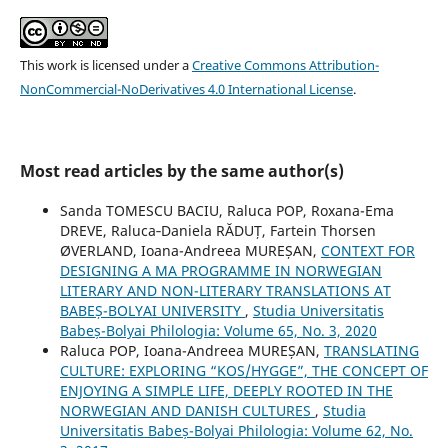
This work is licensed under a
Creative Commons Attribution-
NonCommercial-NoDerivatives 4.0 International License
.
Most read articles by the same author(s)
Sanda TOMESCU BACIU, Raluca POP, Roxana-Ema
DREVE, Raluca‐Daniela RĂDUȚ, Fartein Thorsen
ØVERLAND, Ioana-Andreea MUREȘAN,
CONTEXT FOR
DESIGNING A MA PROGRAMME IN NORWEGIAN
LITERARY AND NON-LITERARY TRANSLATIONS AT
BABEȘ-BOLYAI UNIVERSITY
,
Studia Universitatis
Babeș-Bolyai Philologia: Volume 65, No. 3, 2020
Raluca POP, Ioana-Andreea MUREȘAN,
TRANSLATING
CULTURE: EXPLORING “KOS/HYGGE”, THE CONCEPT OF
ENJOYING A SIMPLE LIFE, DEEPLY ROOTED IN THE
NORWEGIAN AND DANISH CULTURES
,
Studia
Universitatis Babeș-Bolyai Philologia: Volume 62, No.