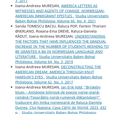
3, 2017
Ioana-Andreea MUREȘAN,
AMERICA LETTERS AS
WITNESSES AND AGENTS OF CHANGE. NORWEGIAN-
AMERICAN IMMIGRANT EPISTLES
,
Studia Universitatis
Babeș-Bolyai Philologia: Volume 66, No. 4, 2021
Sanda TOMESCU BACIU, Raluca POP, Fartein Thorsen
ØVERLAND, Roxana-Ema DREVE, Raluca‐Daniela
RĂDUȚ, Ioana-Andreea MUREȘAN,
UNDERSTANDING
THE FACTORS THAT HAVE INFLUENCED THE GRADUAL
INCREASE IN THE NUMBER OF STUDENTS WISHING TO
BE GRANTED A BA IN NORWEGIAN LANGUAGE AND
LITERATURE
,
Studia Universitatis Babeș-Bolyai
Philologia: Volume 64, No. 3, 2019
Ioana-Andreea MUREȘAN,
DECONSTRUCTING THE
AMERICAN DREAM: AMERICA THROUGH KNUT
HAMSUN’S EYES
,
Studia Universitatis Babeș-Bolyai
Philologia: Volume 62, No. 3, 2017
Ioana-Andreea MUREȘAN,
Jan Erik Vold, "Briskeby
blues – Antologie bilingvă de poezie norve-giană-
română (Tospråklig norsk-rumensk diktantologi)",
traducere din limba norvegiană de Raluca-Daniela
Duinea, Cluj-Napoca: Casa Cărții de Știință, 2023, 432
p.
,
Studia Universitatis Babeș-Bolyai Philologia: