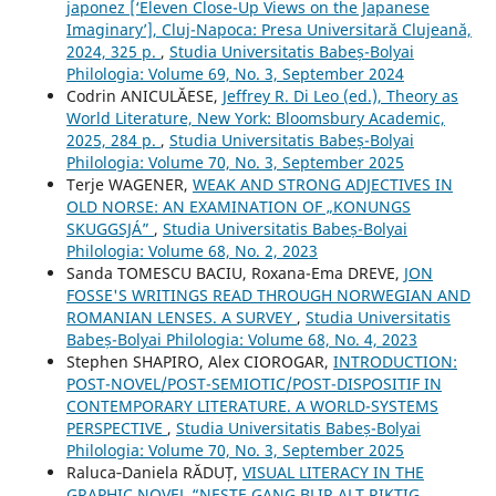
japonez [‘Eleven Close-Up Views on the Japanese
Imaginary’], Cluj-Napoca: Presa Universitară Clujeană,
2024, 325 p.
,
Studia Universitatis Babeș-Bolyai
Philologia: Volume 69, No. 3, September 2024
Codrin ANICULĂESE,
Jeffrey R. Di Leo (ed.), Theory as
World Literature, New York: Bloomsbury Academic,
2025, 284 p.
,
Studia Universitatis Babeș-Bolyai
Philologia: Volume 70, No. 3, September 2025
Terje WAGENER,
WEAK AND STRONG ADJECTIVES IN
OLD NORSE: AN EXAMINATION OF „KONUNGS
SKUGGSJÁ”
,
Studia Universitatis Babeș-Bolyai
Philologia: Volume 68, No. 2, 2023
Sanda TOMESCU BACIU, Roxana-Ema DREVE,
JON
FOSSE'S WRITINGS READ THROUGH NORWEGIAN AND
ROMANIAN LENSES. A SURVEY
,
Studia Universitatis
Babeș-Bolyai Philologia: Volume 68, No. 4, 2023
Stephen SHAPIRO, Alex CIOROGAR,
INTRODUCTION:
POST-NOVEL/POST-SEMIOTIC/POST-DISPOSITIF IN
CONTEMPORARY LITERATURE. A WORLD-SYSTEMS
PERSPECTIVE
,
Studia Universitatis Babeș-Bolyai
Philologia: Volume 70, No. 3, September 2025
Raluca‐Daniela RĂDUȚ,
VISUAL LITERACY IN THE
GRAPHIC NOVEL “NESTE GANG BLIR ALT RIKTIG