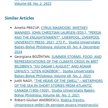
Volume 68, No. 2, 2023
Similar Articles
Amelia PRECUP,
CYRUS MASROORI, WHITNEY
MANNIES, JOHN CHRISTIAN LAURSEN (EDS.), “PERSIA
AND THE ENLIGHTENMENT”, LIVERPOOL: LIVERPOOL
UNIVERSITY PRESS, 2021, 273 P.
,
Studia Universitatis
Babeș-Bolyai Philologia: Volume 69, No. 4, December
2024
Georgiana BOZÎNTAN,
SUMMER STORMS, FOOD, AND
REPRESENTATIONS OF THE CLIMATE CRISIS IN BRIT
BILDØEN’S "SJU DAGAR I AUGUST" AND AGNAR
LIRHUS’S "LITEN KOKEBOK"
,
Studia Universitatis
Babeș-Bolyai Philologia: Volume 68, No. 2, 2023
Judit NAGY,
“THE HEAVE OF THE SWELL” – METAPHORS
OF THE SEA IN SHORT STORIES FROM ATLANTIC
CANADA (1900–1930)
,
Studia Universitatis Babeș-
Bolyai Philologia: Volume 66, No. 2, 2021
Robert-Giulian ANDREESCU,
Rodica Frenţiu,
Unsprezece vederi de aproape asupra imaginarului