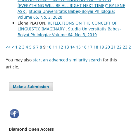
(EVERYTHING WILL BE ALL RIGHT NEXT TIME)” BY LENE
ASK
,
Studia Universitatis Babeș-Bolyai Philologia:
Volume 65, No. 3, 2020
Elena PLATON,
REFLECTIONS ON THE CONCEPT OF
LINGUISTIC IMAGINARY
,
Studia Universitatis Babeș-
Bolyai Philologia: Volume 64, No. 3, 2019
<<
<
1
2
3
4
5
6
7
8
9
10
11
12
13
14
15
16
17
18
19
20
21
22
23
2
You may also
start an advanced similarity search
for this
article.
Make a Submission
Diamond Open Access