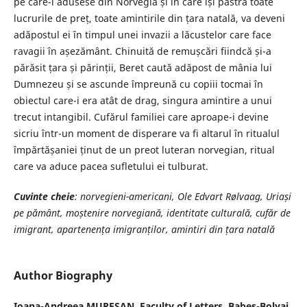
pe care-l adusese din Norvegia și în care își păstra toate
lucrurile de preț, toate amintirile din țara natală, va deveni
adăpostul ei în timpul unei invazii a lăcustelor care face
ravagii în așezământ. Chinuită de remușcări fiindcă și-a
părăsit țara și părinții, Beret caută adăpost de mânia lui
Dumnezeu și se ascunde împreună cu copiii tocmai în
obiectul care-i era atât de drag, singura amintire a unui
trecut intangibil. Cufărul familiei care aproape-i devine
sicriu într-un moment de disperare va fi altarul în ritualul
împărtășaniei ținut de un preot luteran norvegian, ritual
care va aduce pacea sufletului ei tulburat.
Cuvinte cheie
: norvegieni-americani, Ole Edvart Rølvaag, Uriași
pe pământ, moștenire norvegiană, identitate culturală, cufăr de
imigrant, apartenența imigranților, amintiri din țara natală
Author Biography
Ioana-Andreea MUREȘAN,
Faculty of Letters, Babeș-Bolyai