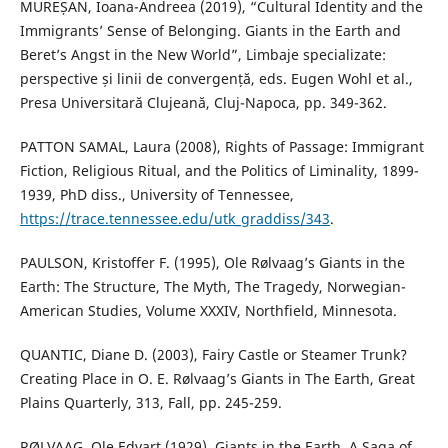
MUREȘAN, Ioana-Andreea (2019), “Cultural Identity and the
Immigrants’ Sense of Belonging. Giants in the Earth and
Beret’s Angst in the New World”, Limbaje specializate:
perspective și linii de convergență, eds. Eugen Wohl et al.,
Presa Universitară Clujeană, Cluj-Napoca, pp. 349-362.
PATTON SAMAL, Laura (2008), Rights of Passage: Immigrant
Fiction, Religious Ritual, and the Politics of Liminality, 1899-
1939, PhD diss., University of Tennessee,
https://trace.tennessee.edu/utk_graddiss/343
.
PAULSON, Kristoffer F. (1995), Ole Rølvaag’s Giants in the
Earth: The Structure, The Myth, The Tragedy, Norwegian-
American Studies, Volume XXXIV, Northfield, Minnesota.
QUANTIC, Diane D. (2003), Fairy Castle or Steamer Trunk?
Creating Place in O. E. Rølvaag’s Giants in The Earth, Great
Plains Quarterly, 313, Fall, pp. 245-259.
RØLVAAG, Ole Edvart (1929), Giants in the Earth. A Saga of