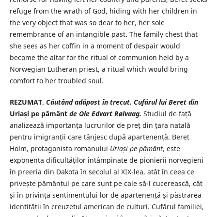
refuge from the wrath of God, hiding with her children in
the very object that was so dear to her, her sole
remembrance of an intangible past. The family chest that
she sees as her coffin in a moment of despair would
become the altar for the ritual of communion held by a
Norwegian Lutheran priest, a ritual which would bring
comfort to her troubled soul.
REZUMAT
.
Căutând adăpost în trecut. Cufărul lui Beret din
Uriași pe pământ
de Ole Edvart Rølvaag.
Studiul de față
analizează importanța lucrurilor de preț din țara natală
pentru imigranții care tânjesc după apartenență. Beret
Holm, protagonista romanului
Uriași pe pământ
, este
exponenta dificultăților întâmpinate de pionierii norvegieni
în preeria din Dakota în secolul al XIX-lea, atât în ceea ce
privește pământul pe care sunt pe cale să-l cucerească, cât
și în privința sentimentului lor de apartenență și păstrarea
identității în creuzetul american de culturi. Cufărul familiei,