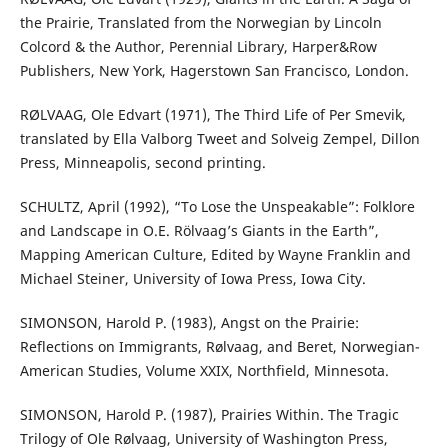
the Prairie, Translated from the Norwegian by Lincoln
Colcord & the Author, Perennial Library, Harper&Row
Publishers, New York, Hagerstown San Francisco, London.
RØLVAAG, Ole Edvart (1971), The Third Life of Per Smevik,
translated by Ella Valborg Tweet and Solveig Zempel, Dillon
Press, Minneapolis, second printing.
SCHULTZ, April (1992), “To Lose the Unspeakable”: Folklore
and Landscape in O.E. Rölvaag’s Giants in the Earth”,
Mapping American Culture, Edited by Wayne Franklin and
Michael Steiner, University of Iowa Press, Iowa City.
SIMONSON, Harold P. (1983), Angst on the Prairie:
Reflections on Immigrants, Rølvaag, and Beret, Norwegian-
American Studies, Volume XXIX, Northfield, Minnesota.
SIMONSON, Harold P. (1987), Prairies Within. The Tragic
Trilogy of Ole Rølvaag, University of Washington Press,