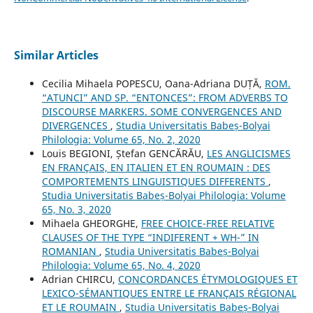
Similar Articles
Cecilia Mihaela POPESCU, Oana-Adriana DUȚĂ,
ROM.
“ATUNCI” AND SP. “ENTONCES”: FROM ADVERBS TO
DISCOURSE MARKERS. SOME CONVERGENCES AND
DIVERGENCES
,
Studia Universitatis Babeș-Bolyai
Philologia: Volume 65, No. 2, 2020
Louis BEGIONI, Ștefan GENCĂRĂU,
LES ANGLICISMES
EN FRANÇAIS, EN ITALIEN ET EN ROUMAIN : DES
COMPORTEMENTS LINGUISTIQUES DIFFERENTS
,
Studia Universitatis Babeș-Bolyai Philologia: Volume
65, No. 3, 2020
Mihaela GHEORGHE,
FREE CHOICE-FREE RELATIVE
CLAUSES OF THE TYPE “INDIFERENT + WH-” IN
ROMANIAN
,
Studia Universitatis Babeș-Bolyai
Philologia: Volume 65, No. 4, 2020
Adrian CHIRCU,
CONCORDANCES ÉTYMOLOGIQUES ET
LEXICO-SÉMANTIQUES ENTRE LE FRANÇAIS RÉGIONAL
ET LE ROUMAIN
,
Studia Universitatis Babeș-Bolyai