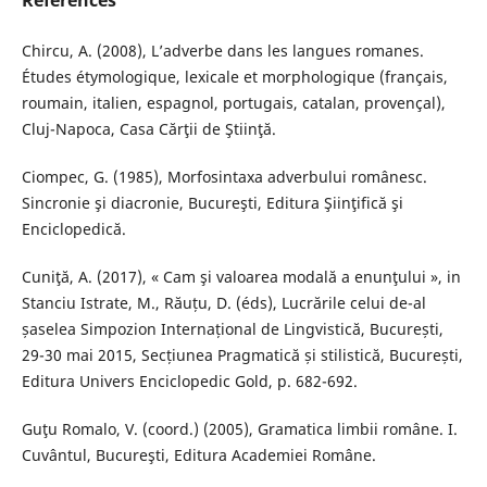
References
Chircu, A. (2008), L’adverbe dans les langues romanes.
Études étymologique, lexicale et morphologique (français,
roumain, italien, espagnol, portugais, catalan, provençal),
Cluj-Napoca, Casa Cărţii de Ştiinţă.
Ciompec, G. (1985), Morfosintaxa adverbului românesc.
Sincronie şi diacronie, Bucureşti, Editura Şiinţifică şi
Enciclopedică.
Cuniţă, A. (2017), « Cam şi valoarea modală a enunţului », in
Stanciu Istrate, M., Răuțu, D. (éds), Lucrările celui de-al
șaselea Simpozion Internațional de Lingvistică, București,
29-30 mai 2015, Secțiunea Pragmatică și stilistică, București,
Editura Univers Enciclopedic Gold, p. 682-692.
Guţu Romalo, V. (coord.) (2005), Gramatica limbii române. I.
Cuvântul, Bucureşti, Editura Academiei Române.