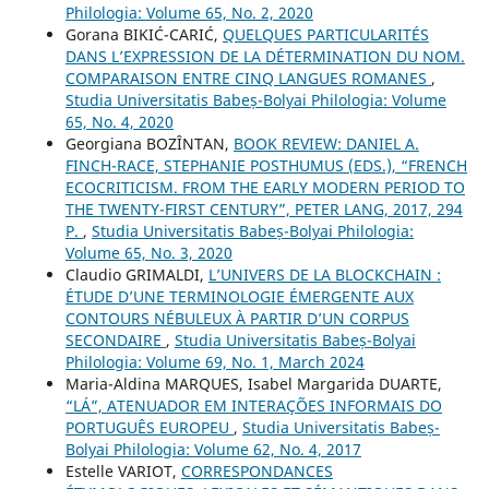
Philologia: Volume 65, No. 2, 2020
Gorana BIKIĆ-CARIĆ,
QUELQUES PARTICULARITÉS
DANS L’EXPRESSION DE LA DÉTERMINATION DU NOM.
COMPARAISON ENTRE CINQ LANGUES ROMANES
,
Studia Universitatis Babeș-Bolyai Philologia: Volume
65, No. 4, 2020
Georgiana BOZÎNTAN,
BOOK REVIEW: DANIEL A.
FINCH-RACE, STEPHANIE POSTHUMUS (EDS.), “FRENCH
ECOCRITICISM. FROM THE EARLY MODERN PERIOD TO
THE TWENTY-FIRST CENTURY”, PETER LANG, 2017, 294
P.
,
Studia Universitatis Babeș-Bolyai Philologia:
Volume 65, No. 3, 2020
Claudio GRIMALDI,
L’UNIVERS DE LA BLOCKCHAIN :
ÉTUDE D’UNE TERMINOLOGIE ÉMERGENTE AUX
CONTOURS NÉBULEUX À PARTIR D’UN CORPUS
SECONDAIRE
,
Studia Universitatis Babeș-Bolyai
Philologia: Volume 69, No. 1, March 2024
Maria-Aldina MARQUES, Isabel Margarida DUARTE,
“LÁ”, ATENUADOR EM INTERAÇÕES INFORMAIS DO
PORTUGUÊS EUROPEU
,
Studia Universitatis Babeș-
Bolyai Philologia: Volume 62, No. 4, 2017
Estelle VARIOT,
CORRESPONDANCES