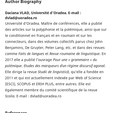
Author Biography
Daciana VLAD,
Université d’Oradea. E-mail :
dvlad@uoradea.ro
Université d’Oradea. Maître de conférences, elle a publié
des articles sur la polyphonie et la polémique, ainsi que sur
le conditionnel en français et en roumain et sur les
connecteurs, dans des volumes collectifs parus chez John
Benjamins, De Gruyter, Peter Lang, etc. et dans des revues
comme
Faits de langues
et
Revue roumaine de linguistique
. En
2017 elle a publié l’ouvrage
Pour une « grammaire » du
polémique. Etudes des marqueurs d’un régime discursif agonal
.
Elle dirige la revue
Studii de lingvistică
, qu’elle a fondée en
2011 et qui est actuellement indexée par Web of Science
(ESCI), SCOPUS et ERIH PLUS, entre autres. Elle est
également membre du comité scientifique de la revue
Scolia
. E-mail : dvlad@uoradea.ro