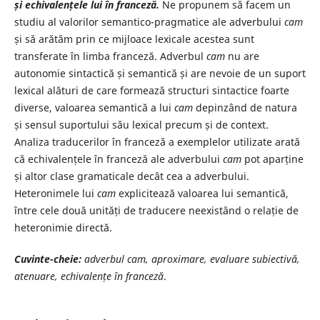
și
echivalențele lui în franceză.
Ne propunem să facem un
studiu al valorilor semantico-pragmatice ale adverbului
cam
și să arătăm prin ce mijloace lexicale acestea sunt
transferate în limba franceză. Adverbul
cam
nu are
autonomie sintactică și semantică și are nevoie de un suport
lexical alături de care formează structuri sintactice foarte
diverse, valoarea semantică a lui
cam
depinzând de natura
și sensul suportului său lexical precum și de context.
Analiza traducerilor în franceză a exemplelor utilizate arată
că echivalențele în franceză ale adverbului
cam
pot aparține
și altor clase gramaticale decât cea a adverbului.
Heteronimele lui
cam
explicitează valoarea lui semantică,
între cele două unități de traducere neexistând o relație de
heteronimie directă.
Cuvinte-cheie:
adverbul cam, aproximare, evaluare subiectivă,
atenuare,
echivalențe în franceză
.