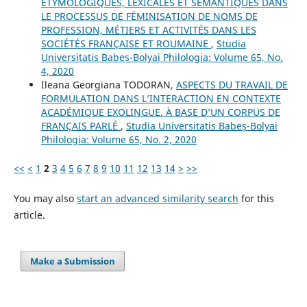
ÉTYMOLOGIQUES, LEXICALES ET SÉMANTIQUES DANS
LE PROCESSUS DE FÉMINISATION DE NOMS DE
PROFESSION, MÉTIERS ET ACTIVITÉS DANS LES
SOCIÉTÉS FRANÇAISE ET ROUMAINE
,
Studia
Universitatis Babeș-Bolyai Philologia: Volume 65, No.
4, 2020
Ileana Georgiana TODORAN,
ASPECTS DU TRAVAIL DE
FORMULATION DANS L’INTERACTION EN CONTEXTE
ACADÉMIQUE EXOLINGUE. À BASE D’UN CORPUS DE
FRANÇAIS PARLÉ
,
Studia Universitatis Babeș-Bolyai
Philologia: Volume 65, No. 2, 2020
<<
<
1
2
3
4
5
6
7
8
9
10
11
12
13
14
>
>>
You may also
start an advanced similarity search
for this
article.
Make a Submission