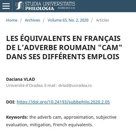
Home
/
Archives
/
Volume 65, No. 2, 2020
/
Articles
LES ÉQUIVALENTS EN FRANÇAIS
DE L’ADVERBE ROUMAIN "CAM"
DANS SES DIFFÉRENTS EMPLOIS
Daciana VLAD
Université d’Oradea. E-mail : dvlad@uoradea.ro
DOI:
https://doi.org/10.24193/subbphilo.2020.2.05
Keywords:
the adverb cam, approximation, subjective
evaluation, mitigation, French equivalents.