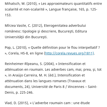
Mihatsch, W. (2010), « Les approximateurs quantitatifs entre
scalarité et non-scalarité », Langue française, 165, p. 125-
153.
Mîrzea Vasile, C. (2012), Eterogenitatea adverbului
românesc: tipologie şi descriere, Bucureşti, Editura
Universităţii din Bucureşti.
Pop, L. (2010), « Quelle définition pour le flou interpellatif ?
», Corela, HS-8, en ligne (
http://corela.revues.org/1811)
.
Reinheimer-Rîpeanu, S. (2004), « Intensification et
atténuation en roumain. Les adverbes cam, mai, prea, şi, tot
», in Araújo Carreira, M. H. (éd.), Intensification et
atténuation dans les langues romanes (Travaux et
documents, 24), Université de Paris 8 / Vincennes – Saint-
Denis, p. 225-246.
Vlad, D. (2015), « L’adverbe roumain cam : une étude