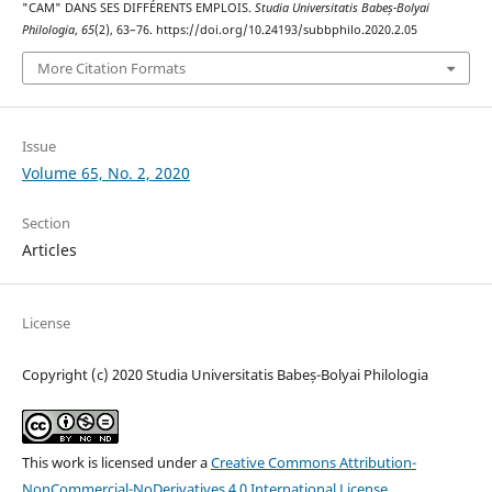
"CAM" DANS SES DIFFÉRENTS EMPLOIS.
Studia Universitatis Babeș-Bolyai
Philologia
,
65
(2), 63–76. https://doi.org/10.24193/subbphilo.2020.2.05
More Citation Formats
Issue
Volume 65, No. 2, 2020
Section
Articles
License
Copyright (c) 2020 Studia Universitatis Babeș-Bolyai Philologia
This work is licensed under a
Creative Commons Attribution-
NonCommercial-NoDerivatives 4.0 International License
.