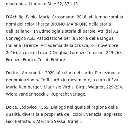
diacronia». Lingua e Stile 52, 87-115.
D’Achille, Paolo, Maria Grossmann. 2018, «Il tempo cambia i
nomi dei colori: l’area BRUNO-MARRONE nella storia
dell’italiano». In Etimologia e storia di parole. Atti del XII
Convegno ASLI Associazione per la Storia della Lingua
Italiana (Firenze: Accademia della Crusca, 3-5 novembre
2016), a cura di Luca D’Onghia, Lorenzo Tomasin, 249-263.
Firenze: Franco Cesati Editore.
Dettori, Antonietta. 2020. «I colori nel sardo. Percezione e
denominazione». In Il sardo in movimento, a cura di Eva-
Maria Remberger, Maurizio Virdis, Birgit Wagner, 229-254.
Wien: Vandenhoeck & Ruprecht Verlage.
Dolce, Lodovico. 1565. Dialogo nel quale si ragiona delle
qualità, diversità e proprietà de i colori. Venezia: appresso
Gio. Battista, & Marchiò Sessa, fratelli.