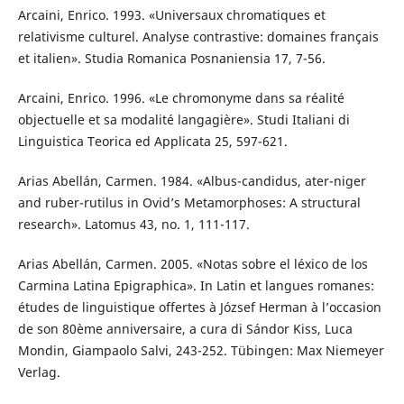
Arcaini, Enrico. 1993. «Universaux chromatiques et
relativisme culturel. Analyse contrastive: domaines français
et italien». Studia Romanica Posnaniensia 17, 7-56.
Arcaini, Enrico. 1996. «Le chromonyme dans sa réalité
objectuelle et sa modalité langagière». Studi Italiani di
Linguistica Teorica ed Applicata 25, 597-621.
Arias Abellán, Carmen. 1984. «Albus-candidus, ater-niger
and ruber-rutilus in Ovid’s Metamorphoses: A structural
research». Latomus 43, no. 1, 111-117.
Arias Abellán, Carmen. 2005. «Notas sobre el léxico de los
Carmina Latina Epigraphica». In Latin et langues romanes:
études de linguistique offertes à József Herman à l’occasion
de son 80ème anniversaire, a cura di Sándor Kiss, Luca
Mondin, Giampaolo Salvi, 243-252. Tübingen: Max Niemeyer
Verlag.