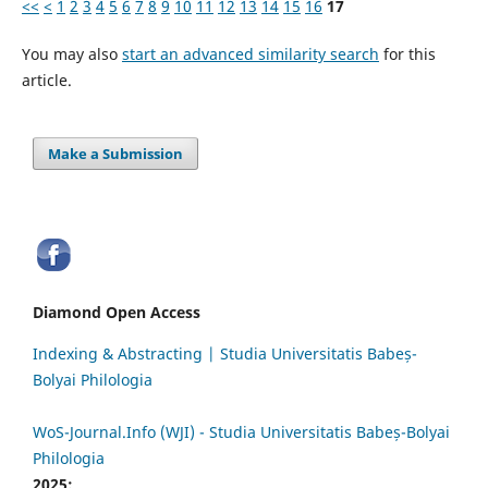
<<
<
1
2
3
4
5
6
7
8
9
10
11
12
13
14
15
16
17
You may also
start an advanced similarity search
for this
article.
Make a Submission
Diamond Open Access
Indexing & Abstracting | Studia Universitatis Babeș-
Bolyai Philologia
WoS-Journal.Info (WJI) - Studia Universitatis Babeș-Bolyai
Philologia
2025: