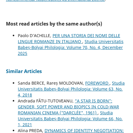
Most read articles by the same author(s)
Paolo D’ACHILLE,
PER UNA STORIA DEI NOMI DELLE
LINGUE ROMANZE IN ITALIANO
,
Studia Universitatis
Babeș-Bolyai Philologia: Volume 70, No. 4, December
2025
Similar Articles
Sanda BERCE, Rareș MOLDOVAN,
FOREWORD
,
Studia
Universitatis Babeș-Bolyai Philologia: Volume 63, No.
4, 2018
Andrada FĂTU-TUTOVEANU,
“A STAR IS BORN”:
GENDER, SOFT POWER AND BIOPICS IN COLD-WAR
ROMANIAN CINEMA ("DARCLÉE", 1961)
,
Studia
Universitatis Babeș-Bolyai Philologia: Volume 66, No.
1, 2021
Alina PREDA,
DYNAMICS OF IDENTITY NEGOTIATION: