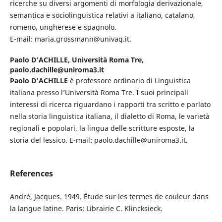
ricerche su diversi argomenti di morfologia derivazionale,
semantica e sociolinguistica relativi a italiano, catalano,
romeno, ungherese e spagnolo.
E-mail: maria.grossmann@univaq.it.
Paolo D’ACHILLE,
Università Roma Tre,
paolo.dachille@uniroma3.it
Paolo
D’ACHILLE
è professore ordinario di Linguistica
italiana presso l’Università Roma Tre. I suoi principali
interessi di ricerca riguardano i rapporti tra scritto e parlato
nella storia linguistica italiana, il dialetto di Roma, le varietà
regionali e popolari, la lingua delle scritture esposte, la
storia del lessico. E-mail: paolo.dachille@uniroma3.it.
References
André, Jacques. 1949. Étude sur les termes de couleur dans
la langue latine. Paris: Librairie C. Klincksieck.