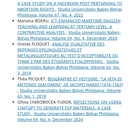
A CASE STUDY ON A FACEBOOK POST PERTAINING TO
ABORTION RIGHTS
,
Studia Universitatis Babeș-Bolyai
Philologia: Volume 67, No. 4, 2022
Mariana BOERU,
ICT-ENHANCED MARITIME ENGLISH
TEACHING AND LEARNING AT TERTIARY LEVEL. A
CONTRASTIVE ANALYSIS
,
Studia Universitatis Babeș-
Bolyai Philologia: Volume 69, No. 4, December 2024
Oreste FLOQUET,
ANALYSE QUALITATIVE DES
REPONSES EPILINGUISTIQUES ET
METALINGUISTIQUES AU TEST D’ACCEPTABILITE DU
THAM-3 PAR DES ÉTUDIANTS ITALOPHONES
,
Studia
Universitatis Babeș-Bolyai Philologia: Volume 63, No.
3, 2018
Théa PICQUET,
BIOGRAPHIE ET HISTOIRE. “LA VITA DI
ANTONIO GIACOMINI” DE JACOPO NARDI (1476-1563)
,
Studia Universitatis Babeș-Bolyai Philologia: Volume
63, No. 1, 2018
Olivia CHIROBOCEA-TUDOR,
REFLECTIONS ON USING
CHATGPT TO GENERATE ESP MATERIALS. A CASE
STUDY
,
Studia Universitatis Babeș-Bolyai Philologia:
Volume 69, No. 4, December 2024