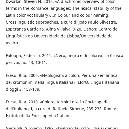
Dworkin, Steven N. 2016. «A diachronic overview of color
terms in the Romance languages: The lexical stability of the
Latin color vocabulary». In Colour and colour naming:
Crosslinguistic approaches, a cura di João Paulo Silvestre,
Esperança Cardeira, Alina Villalva, 9-20. Lisbon: Centro de
Linguística da Universidade de Lisboa/Universidade de
Aveiro.
Faloppa, Federico. 2011. «Nero, negro e di colore». La Crusca
per voi, no. 43, 10-11.
Fresu, Rita. 2006. «Neologismi a colori. Per una semantica
dei cromonimi nella lingua italiana». LId’O. Lingua italiana
d’oggi 3, 153-179.
Fresu, Rita. 2010. «Colore, termini di». In Enciclopedia
dell’italiano, I, a cura di Raffaele Simone, 235-236. Roma:
Istituto della Enciclopedia Italiana.
Gargiolli, Girolamo. 1862. «Dialogo dei colori che si danno