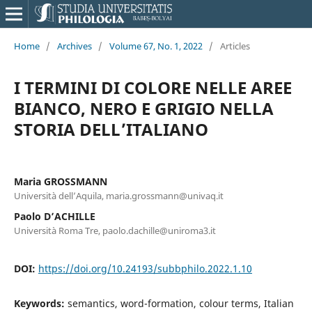
Home
/
Archives
/
Volume 67, No. 1, 2022
/
Articles
I TERMINI DI COLORE NELLE AREE
BIANCO, NERO E GRIGIO NELLA
STORIA DELL’ITALIANO
Maria GROSSMANN
Università dell’Aquila, maria.grossmann@univaq.it
Paolo D’ACHILLE
Università Roma Tre, paolo.dachille@uniroma3.it
DOI:
https://doi.org/10.24193/subbphilo.2022.1.10
Keywords:
semantics, word-formation, colour terms, Italian