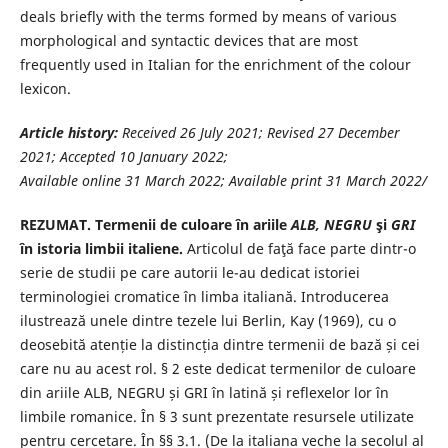
deals briefly with the terms formed by means of various
morphological and syntactic devices that are most
frequently used in Italian for the enrichment of the colour
lexicon.
Article history:
Received
26 July 2021; Revised 27 December
2021; Accepted 10 January 2022;
Available online 31 March 2022; Available print 31 March 2022/
REZUMAT. Termenii de culoare în ariile
ALB, NEGRU
şi
GRI
în istoria limbii italiene.
Articolul de faţă face parte dintr-o
serie de studii pe care autorii le-au dedicat istoriei
terminologiei cromatice în limba italiană. Introducerea
ilustrează unele dintre tezele lui Berlin, Kay (1969), cu o
deosebită atenție la distincția dintre termenii de bază și cei
care nu au acest rol. § 2 este dedicat termenilor de culoare
din ariile ALB, NEGRU și GRI în latină și reflexelor lor în
limbile romanice. În § 3 sunt prezentate resursele utilizate
pentru cercetare. În §§ 3.1. (De la italiana veche la secolul al