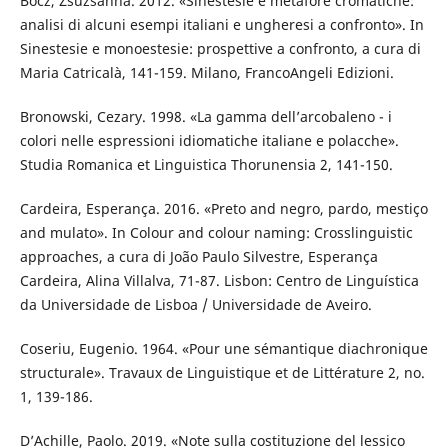
Bocz, Zsuzsanna. 2012. «Sinestesie e metafore cromatiche:
analisi di alcuni esempi italiani e ungheresi a confronto». In
Sinestesie e monoestesie: prospettive a confronto, a cura di
Maria Catricalà, 141-159. Milano, FrancoAngeli Edizioni.
Bronowski, Cezary. 1998. «La gamma dell’arcobaleno - i
colori nelle espressioni idiomatiche italiane e polacche».
Studia Romanica et Linguistica Thorunensia 2, 141-150.
Cardeira, Esperança. 2016. «Preto and negro, pardo, mestiço
and mulato». In Colour and colour naming: Crosslinguistic
approaches, a cura di João Paulo Silvestre, Esperança
Cardeira, Alina Villalva, 71-87. Lisbon: Centro de Linguística
da Universidade de Lisboa / Universidade de Aveiro.
Coseriu, Eugenio. 1964. «Pour une sémantique diachronique
structurale». Travaux de Linguistique et de Littérature 2, no.
1, 139-186.
D’Achille, Paolo. 2019. «Note sulla costituzione del lessico