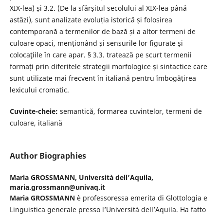
XIX-lea) și 3.2. (De la sfârșitul secolului al XIX-lea până
astăzi), sunt analizate evoluția istorică și folosirea
contemporană a termenilor de bază și a altor termeni de
culoare opaci, menționând și sensurile lor figurate și
colocaţiile în care apar. § 3.3. tratează pe scurt termenii
formați prin diferitele strategii morfologice și sintactice care
sunt utilizate mai frecvent în italiană pentru îmbogățirea
lexicului cromatic.
Cuvinte-cheie:
semantică, formarea cuvintelor, termeni de
culoare, italiană
Author Biographies
Maria GROSSMANN,
Università dell’Aquila,
maria.grossmann@univaq.it
Maria
GROSSMANN
è professoressa emerita di Glottologia e
Linguistica generale presso l’Università dell’Aquila. Ha fatto