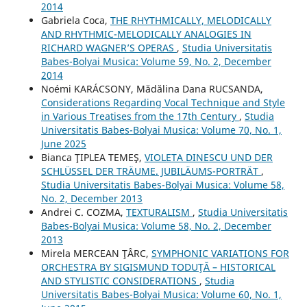
2014
Gabriela Coca,
THE RHYTHMICALLY, MELODICALLY
AND RHYTHMIC-MELODICALLY ANALOGIES IN
RICHARD WAGNER’S OPERAS
,
Studia Universitatis
Babes-Bolyai Musica: Volume 59, No. 2, December
2014
Noémi KARÁCSONY, Mădălina Dana RUCSANDA,
Considerations Regarding Vocal Technique and Style
in Various Treatises from the 17th Century
,
Studia
Universitatis Babes-Bolyai Musica: Volume 70, No. 1,
June 2025
Bianca ŢIPLEA TEMEŞ,
VIOLETA DINESCU UND DER
SCHLÜSSEL DER TRÄUME. JUBILÄUMS-PORTRÄT
,
Studia Universitatis Babes-Bolyai Musica: Volume 58,
No. 2, December 2013
Andrei C. COZMA,
TEXTURALISM
,
Studia Universitatis
Babes-Bolyai Musica: Volume 58, No. 2, December
2013
Mirela MERCEAN ŢÂRC,
SYMPHONIC VARIATIONS FOR
ORCHESTRA BY SIGISMUND TODUŢĂ – HISTORICAL
AND STYLISTIC CONSIDERATIONS
,
Studia
Universitatis Babes-Bolyai Musica: Volume 60, No. 1,