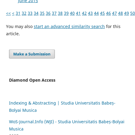
June 2015
<<
<
31
32
33
34
35
36
37
38
39
40
41
42
43
44
45
46
47
48
49
50
You may also
start an advanced similarity search
for this
article.
Make a Submission
Diamond Open Access
Indexing & Abstracting | Studia Universitatis Babeș-
Bolyai Musica
WoS-Journal.Info (WJI) - Studia Universitatis Babeș-Bolyai
Musica