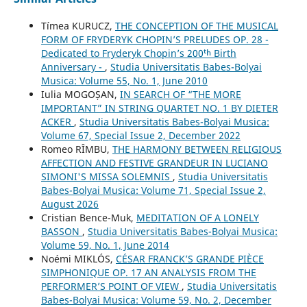
Tímea KURUCZ,
THE CONCEPTION OF THE MUSICAL
FORM OF FRYDERYK CHOPIN’S PRELUDES OP. 28 -
Dedicated to Fryderyk Chopin’s 200ᵗʰ Birth
Anniversary -
,
Studia Universitatis Babes-Bolyai
Musica: Volume 55, No. 1, June 2010
Iulia MOGOȘAN,
IN SEARCH OF “THE MORE
IMPORTANT” IN STRING QUARTET NO. 1 BY DIETER
ACKER
,
Studia Universitatis Babes-Bolyai Musica:
Volume 67, Special Issue 2, December 2022
Romeo RÎMBU,
THE HARMONY BETWEEN RELIGIOUS
AFFECTION AND FESTIVE GRANDEUR IN LUCIANO
SIMONI'S MISSA SOLEMNIS
,
Studia Universitatis
Babes-Bolyai Musica: Volume 71, Special Issue 2,
August 2026
Cristian Bence-Muk,
MEDITATION OF A LONELY
BASSON
,
Studia Universitatis Babes-Bolyai Musica:
Volume 59, No. 1, June 2014
Noémi MIKLÓS,
CÉSAR FRANCK’S GRANDE PIÈCE
SIMPHONIQUE OP. 17 AN ANALYSIS FROM THE
PERFORMER’S POINT OF VIEW
,
Studia Universitatis
Babes-Bolyai Musica: Volume 59, No. 2, December