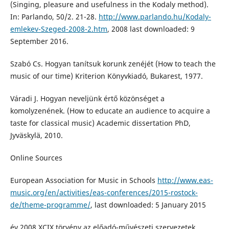
(Singing, pleasure and usefulness in the Kodaly method).
In: Parlando, 50/2. 21-28.
http://www.parlando.hu/Kodaly-
emlekev-Szeged-2008-2.htm
, 2008 last downloaded: 9
September 2016.
Szabó Cs. Hogyan tanítsuk korunk zenéjét (How to teach the
music of our time) Kriterion Könyvkiadó, Bukarest, 1977.
Váradi J. Hogyan neveljünk értő közönséget a
komolyzenének. (How to educate an audience to acquire a
taste for classical music) Academic dissertation PhD,
Jyväskylä, 2010.
Online Sources
European Association for Music in Schools
http://www.eas-
music.org/en/activities/eas-conferences/2015-rostock-
de/theme-programme/
, last downloaded: 5 January 2015
év 2008 XCIX törvény az előadó-művészeti szervezetek