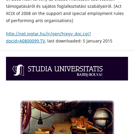
támogatásáról és sajátos foglalkoztatási szabályairól. (Act
XCIX of 2008 on the support and special employment rules
of performing arts organisations)
http://net.jogtar.hu/jr/gen/hjegy_doc.cgi?
docid=A0800099.TV
, last downloaded: 5 January 2015