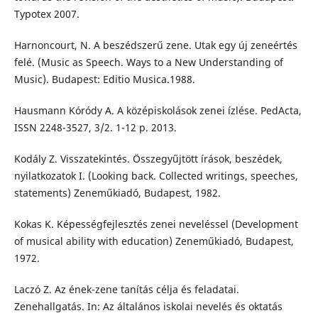
Typotex 2007.
Harnoncourt, N. A beszédszerű zene. Utak egy új zeneértés
felé. (Music as Speech. Ways to a New Understanding of
Music). Budapest: Editio Musica.1988.
Hausmann Kóródy A. A középiskolások zenei ízlése. PedActa,
ISSN 2248-3527, 3/2. 1-12 p. 2013.
Kodály Z. Visszatekintés. Összegyűjtött írások, beszédek,
nyilatkozatok I. (Looking back. Collected writings, speeches,
statements) Zeneműkiadó, Budapest, 1982.
Kokas K. Képességfejlesztés zenei neveléssel (Development
of musical ability with education) Zeneműkiadó, Budapest,
1972.
Laczó Z. Az ének-zene tanítás célja és feladatai.
Zenehallgatás. In: Az általános iskolai nevelés és oktatás