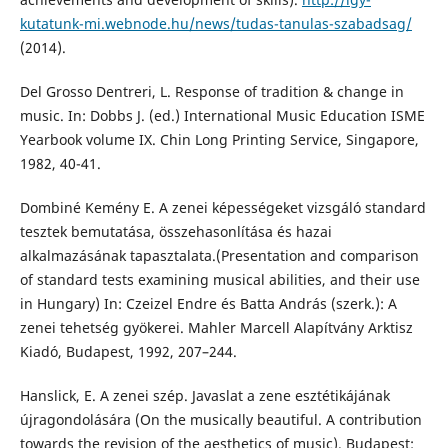
kutatunk-mi.webnode.hu/news/tudas-tanulas-szabadsag/
(2014).
Del Grosso Dentreri, L. Response of tradition & change in
music. In: Dobbs J. (ed.) International Music Education ISME
Yearbook volume IX. Chin Long Printing Service, Singapore,
1982, 40-41.
Dombiné Kemény E. A zenei képességeket vizsgáló standard
tesztek bemutatása, összehasonlítása és hazai
alkalmazásának tapasztalata.(Presentation and comparison
of standard tests examining musical abilities, and their use
in Hungary) In: Czeizel Endre és Batta András (szerk.): A
zenei tehetség gyökerei. Mahler Marcell Alapítvány Arktisz
Kiadó, Budapest, 1992, 207–244.
Hanslick, E. A zenei szép. Javaslat a zene esztétikájának
újragondolására (On the musically beautiful. A contribution
towards the revision of the aesthetics of music). Budapest: