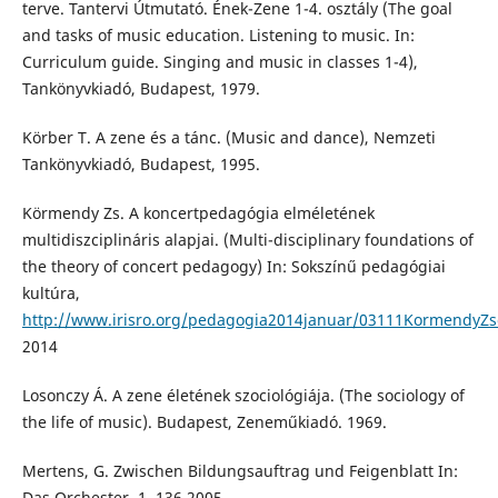
terve. Tantervi Útmutató. Ének-Zene 1-4. osztály (The goal
and tasks of music education. Listening to music. In:
Curriculum guide. Singing and music in classes 1-4),
Tankönyvkiadó, Budapest, 1979.
Körber T. A zene és a tánc. (Music and dance), Nemzeti
Tankönyvkiadó, Budapest, 1995.
Körmendy Zs. A koncertpedagógia elméletének
multidiszciplináris alapjai. (Multi-disciplinary foundations of
the theory of concert pedagogy) In: Sokszínű pedagógiai
kultúra,
http://www.irisro.org/pedagogia2014januar/03111KormendyZso
2014
Losonczy Á. A zene életének szociológiája. (The sociology of
the life of music). Budapest, Zeneműkiadó. 1969.
Mertens, G. Zwischen Bildungsauftrag und Feigenblatt In:
Das Orchester, 1, 136 2005.