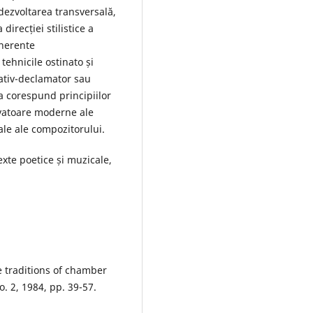
dezvoltarea transversală,
 direcției stilistice a
inerente
tehnicile ostinato și
tativ-declamator sau
a corespund principiilor
ovatoare moderne ale
nale ale compozitorului.
exte poetice și muzicale,
e traditions of chamber
. 2, 1984, pp. 39-57.