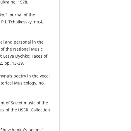
 Ukraine, 1978.
ko.” Journal of the
.I. Tchaikovsky, no.4,
al and personal in the
n of the National Music
: Lesya Dychko: Faces of
02, pp. 13-39.
chyna’s poetry in the vocal
torical Musicology, no.
t of Soviet music of the
ics of the USSR. Collection
T. Shevchenko's poems”.