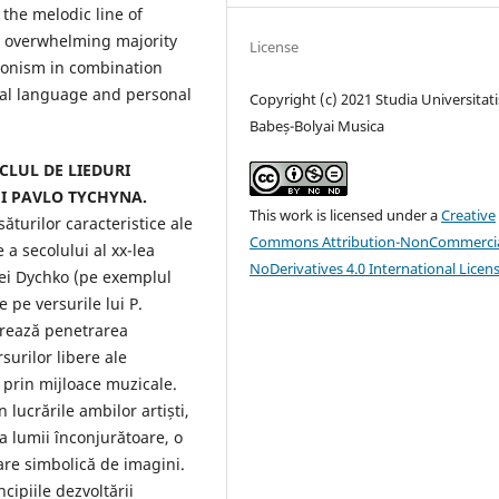
the melodic line of
e overwhelming majority
License
sionism in combination
cal language and personal
Copyright (c) 2021 Studia Universitati
Babeș-Bolyai Musica
ICLUL DE LIEDURI
UI PAVLO TYCHYNA.
This work is licensed under a
Creative
ăturilor caracteristice ale
Commons Attribution-NonCommercia
e a secolului al xx-lea
NoDerivatives 4.0 International Licen
siei Dychko (pe exemplul
e pe versurile lui P.
trează penetrarea
surilor libere ale
 prin mijloace muzicale.
lucrările ambilor artiști,
a lumii înconjurătoare, o
care simbolică de imagini.
ncipiile dezvoltării