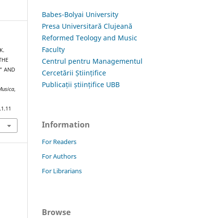
Babes-Bolyai University
Presa Universitară Clujeană
Reformed Teology and Music
Faculty
K.
Centrul pentru Managementul
THE
” AND
Cercetării Științifice
O
Publicații științifice UBB
Musica
,
.1.11
Information
For Readers
For Authors
For Librarians
Browse