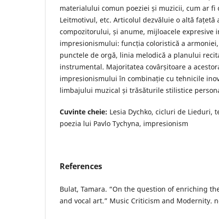
materialului comun poeziei și muzicii, cum ar fi 
Leitmotivul, etc. Articolul dezvăluie o altă fațetă a
compozitorului, și anume, mijloacele expresive 
impresionismului: funcția coloristică a armoniei, 
punctele de orgă, linia melodică a planului reci
instrumental. Majoritatea covârșitoare a acestor
impresionismului în combinație cu tehnicile in
limbajului muzical și trăsăturile stilistice perso
Cuvinte cheie:
Lesia Dychko, cicluri de Lieduri, t
poezia lui Pavlo Tychyna, impresionism
References
Bulat, Tamara. “On the question of enriching th
and vocal art.” Music Criticism and Modernity. no