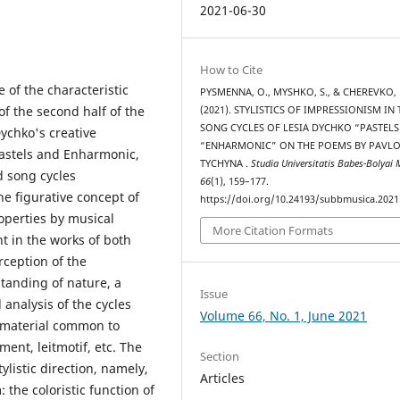
2021-06-30
How to Cite
 of the characteristic
PYSMENNA, O., MYSHKO, S., & CHEREVKO, 
of the second half of the
(2021). STYLISTICS OF IMPRESSIONISM IN 
SONG CYCLES OF LESIA DYCHKO “PASTELS
ychko's creative
“ENHARMONIC” ON THE POEMS BY PAVL
Pastels and Enharmonic,
TYCHYNA .
Studia Universitatis Babes-Bolyai 
d song cycles
66
(1), 159–177.
he figurative concept of
https://doi.org/10.24193/subbmusica.2021
roperties by musical
More Citation Formats
 in the works of both
rception of the
tanding of nature, a
Issue
 analysis of the cycles
Volume 66, No. 1, June 2021
 material common to
ent, leitmotif, etc. The
Section
ylistic direction, namely,
Articles
the coloristic function of