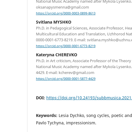
National Music Academy named after Mykola Lysenko. O
oksanapysmenna@gmail.com
https://orcid.org/0000-0003-0899-8613
Svitlana MYSHKO
Ph.D. in Pedagogical Sciences, Associate Professor, He
Multicultural Education and Translation, Uzhhorod Nat
0000-0001-6773-8219. E-mail: svitlana.myshko@uzhnu.
https://orcid.org/0000-0001-6773-8219
Kateryna CHEREVKO
Ph.D. in Art criticism, Associate Professor of the Theor
National Music Academy named after Mykola Lysenko.
4429. E-mail: kcherev@gmail.com
https://orcid.org/0000-0001-5877-4429
DOI:
https://doi.org/10.24193/subbmusica.2021
Keywords:
Lesia Dychko, song cycles, poetic and
Pavlo Tychyna, impressionism.