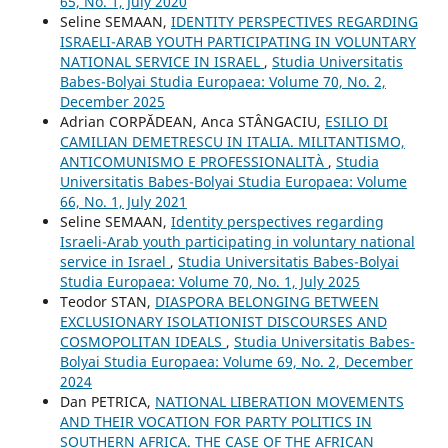
65, No. 1, July 2020
Seline SEMAAN,
IDENTITY PERSPECTIVES REGARDING
ISRAELI-ARAB YOUTH PARTICIPATING IN VOLUNTARY
NATIONAL SERVICE IN ISRAEL
,
Studia Universitatis
Babes-Bolyai Studia Europaea: Volume 70, No. 2,
December 2025
Adrian CORPĂDEAN, Anca STÂNGACIU,
ESILIO DI
CAMILIAN DEMETRESCU IN ITALIA. MILITANTISMO,
ANTICOMUNISMO E PROFESSIONALITÀ
,
Studia
Universitatis Babes-Bolyai Studia Europaea: Volume
66, No. 1, July 2021
Seline SEMAAN,
Identity perspectives regarding
Israeli-Arab youth participating in voluntary national
service in Israel
,
Studia Universitatis Babes-Bolyai
Studia Europaea: Volume 70, No. 1, July 2025
Teodor STAN,
DIASPORA BELONGING BETWEEN
EXCLUSIONARY ISOLATIONIST DISCOURSES AND
COSMOPOLITAN IDEALS
,
Studia Universitatis Babes-
Bolyai Studia Europaea: Volume 69, No. 2, December
2024
Dan PETRICA,
NATIONAL LIBERATION MOVEMENTS
AND THEIR VOCATION FOR PARTY POLITICS IN
SOUTHERN AFRICA. THE CASE OF THE AFRICAN