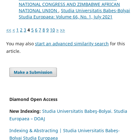
NATIONAL CONGRESS AND ZIMBABWE AFRICAN
NATIONAL UNION
,
Studia Universitatis Babes-Bolyai
Studia Europaea: Volume 66, No. 1, July 2021
<<
<
1
2
3
4
5
6
7
8
9
10
>
>>
You may also
start an advanced similarity search
for this
article.
Make a Submission
Diamond Open Access
New Indexing:
Studia Universitatis Babeş-Bolyai. Studia
Europaea – DOAJ
Indexing & Abstracting | Studia Universitatis Babeș-
Bolyai Studia Europaea