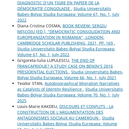
DIAGNOSTIC D’UN TIGRE EN PAPIER DE LA
DÉMOCRATIE CONGOLAISE
,
Studia Universitatis
Babes-Bolyai Studia Europaea: Volume 67, No. 1, July
2022
Diana Cristina COSMA,
BOOK REVIEW: SERGIU
MIȘCOIU (ED.), “DEMOCRATIC CONSOLIDATION AND
EUROPEANIZATION IN ROMANIA”, LONDON:
CAMBRIDGE SCHOLAR PUBLISHING, 2021, PP. 169
,
Studia Universitatis Babes-Bolyai Studia Europaea:
Volume 67, No. 1, July 2022
Grigoreta-Iulia LUPULESCU,
THE END OF
FRANÇAFRIQUE? A STUDY CASE ON BENIN’S 2016
PRESIDENTIAL ELECTIONS
,
Studia Universitatis Babes-
Bolyai Studia Europaea: Volume 66, No. 1, July 2021
Teodor STAN,
Autobiographical Migration Narratives
as Catalysts of Identity Resilience
,
Studia Universitatis
Babes-Bolyai Studia Europaea: Volume 70, No. 1, July
2025
Louis-Marie KAKDEU,
DISCOURS ET CONFLITS : LA
CONSTRUCTION DE L’ARGUMENTATION DES
ANTAGONISMES SOCIAUX AU CAMEROUN
,
Studia
Universitatis Babes-Bolyai Studia Europaea: Volume