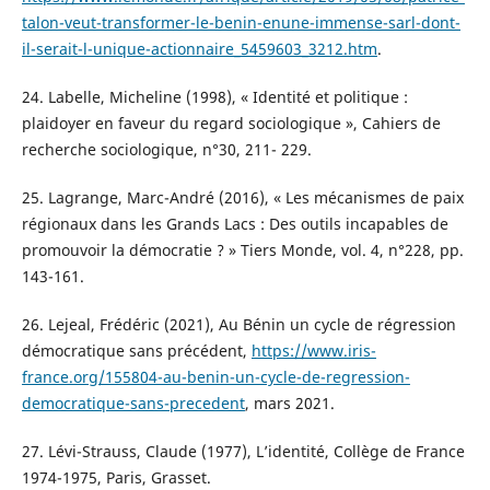
talon-veut-transformer-le-benin-enune-immense-sarl-dont-
il-serait-l-unique-actionnaire_5459603_3212.htm
.
24. Labelle, Micheline (1998), « Identité et politique :
plaidoyer en faveur du regard sociologique », Cahiers de
recherche sociologique, n°30, 211- 229.
25. Lagrange, Marc-André (2016), « Les mécanismes de paix
régionaux dans les Grands Lacs : Des outils incapables de
promouvoir la démocratie ? » Tiers Monde, vol. 4, n°228, pp.
143-161.
26. Lejeal, Frédéric (2021), Au Bénin un cycle de régression
démocratique sans précédent,
https://www.iris-
france.org/155804-au-benin-un-cycle-de-regression-
democratique-sans-precedent
, mars 2021.
27. Lévi-Strauss, Claude (1977), L’identité, Collège de France
1974-1975, Paris, Grasset.