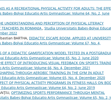
IS AS A RECREATIONAL PHYSICAL ACTIVITY FOR ADULTS: THE EFF
is Babeş-Bolyai Educatio Artis Gymnasticae: Volume 64, No. 2, June
HE UNDERSTANDING AND PERCEPTION OF PHYSICAL LITERACY
T TEACHERS IN ROMANIA
,
Studia Universitatis Babeş-Bolyai Educa
ember 2022
ebastian BARTHA,
DIDACTIC ESCAPE ROOM, APPLIED AT UNIVERSIT
is Babeş-Bolyai Educatio Artis Gymnasticae: Volume 67, No. 4,
S OF A DIDACTIC GAMIFICATION MODEL TESTED IN A POSTGRADU
yai Educatio Artis Gymnasticae: Volume 65, No. 2, June 2020
HE EFFECT OF INTRODUCING VISUAL FEEDBACK ON SPORTS TRAIN
io Artis Gymnasticae: Volume 66, No. 4, December 2021
SHAPING THROUGH AEROBIC TRAINING IN THE GYM IN ADULT
ai Educatio Artis Gymnasticae: Volume 65, No. 4, December 2020
FFECT OF PHYSICAL ACTIVITY PROGRAMS IN FITNESS HALLS ON BO
i Educatio Artis Gymnasticae: Volume 64, No. 2, June 2019
HANŢIU,
OPTIMIZING SPORTS PERFORMANCE THROUGH MENTAL
itatis Babeş-Bolyai Educatio Artis Gymnasticae: Volume 65, No. 2, 