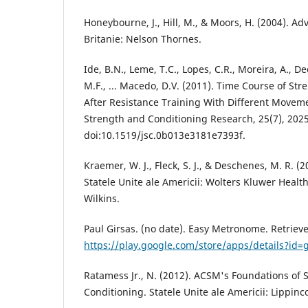
Honeybourne, J., Hill, M., & Moors, H. (2004). A
Britanie: Nelson Thornes.
Ide, B.N., Leme, T.C., Lopes, C.R., Moreira, A., De
M.F., ... Macedo, D.V. (2011). Time Course of S
After Resistance Training With Different Movemen
Strength and Conditioning Research, 25(7), 202
doi:10.1519/jsc.0b013e3181e7393f.
Kraemer, W. J., Fleck, S. J., & Deschenes, M. R. (
Statele Unite ale Americii: Wolters Kluwer Healt
Wilkins.
Paul Girsas. (no date). Easy Metronome. Retriev
https://play.google.com/store/apps/details?id
Ratamess Jr., N. (2012). ACSM's Foundations of 
Conditioning. Statele Unite ale Americii: Lippinc