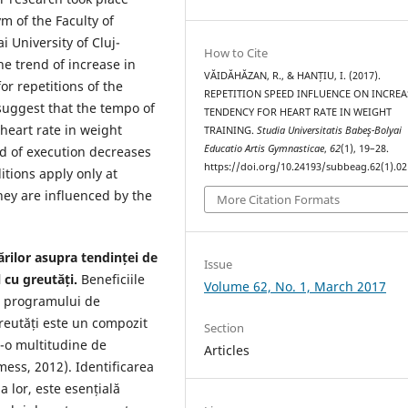
m of the Faculty of
 University of Cluj-
How to Cite
e trend of increase in
VĂIDĂHĂZAN, R., & HANȚIU, I. (2017).
or repetitions of the
REPETITION SPEED INFLUENCE ON INCRE
 suggest that the tempo of
TENDENCY FOR HEART RATE IN WEIGHT
heart rate in weight
TRAINING.
Studia Universitatis Babeş-Bolyai
Educatio Artis Gymnasticae
,
62
(1), 19–28.
ed of execution decreases
https://doi.org/10.24193/subbeag.62(1).02
itions apply only at
they are influenced by the
More Citation Formats
rilor asupra tendinței de
Issue
 cu greutăți.
Beneficiile
Volume 62, No. 1, March 2017
e programului de
eutăți este un compozit
Section
r-o multitudine de
Articles
mess, 2012). Identificarea
a lor, este esențială