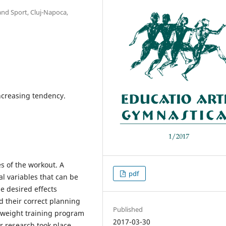
and Sport, Cluj-Napoca,
increasing tendency.
s of the workout. A
pdf
l variables that can be
e desired effects
d their correct planning
Published
of weight training program
2017-03-30
r research took place