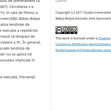
amului de antrenament cu
License
007). Cercetarea s-a
Copyright (c) 2017 Studia Universitati
15, în sala de fitness a
Babeș-Bolyai Educatio Artis Gymnasti
Universității Babeș-Bolyai
naliza tendinței de
de execuție a repetărilor
gerează că tempoul de
This work is licensed under a
Creative
creștere a FC. În general,
Commons Attribution-NonCommercia
 scade tendința de
NoDerivatives 4.0 International Licen
ări nu se aplică tot
musculare implicate în
e execuție, frecvență