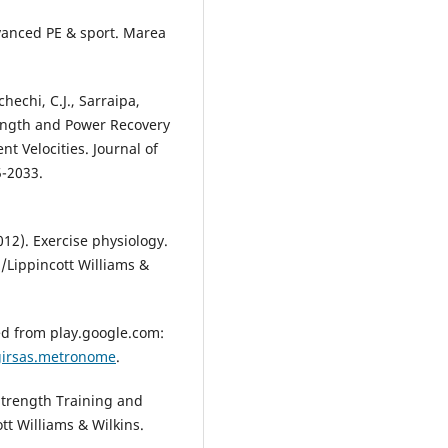
dvanced PE & sport. Marea
chechi, C.J., Sarraipa,
trength and Power Recovery
t Velocities. Journal of
5-2033.
2012). Exercise physiology.
h/Lippincott Williams &
ed from play.google.com:
=girsas.metronome
.
Strength Training and
ott Williams & Wilkins.