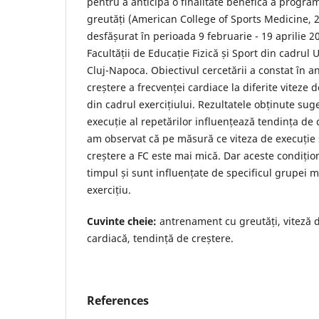
pentru a anticipa o finalitate benefică a progr
greutăți (American College of Sports Medicine, 2
desfășurat în perioada 9 februarie - 19 aprilie 20
Facultății de Educație Fizică și Sport din cadrul 
Cluj-Napoca. Obiectivul cercetării a constat în a
creștere a frecvenței cardiace la diferite viteze 
din cadrul exercițiului. Rezultatele obținute su
execuție al repetărilor influențează tendința de 
am observat că pe măsură ce viteza de execuție
creștere a FC este mai mică. Dar aceste condițion
timpul și sunt influențate de specificul grupei 
exercițiu.
Cuvinte cheie:
antrenament cu greutăți, viteză d
cardiacă, tendință de creștere.
References