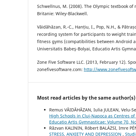
Schwellnus, M. (2008). The Olympic textbook of 
Britanie: Wiley-Blackwell.
Văidăhăzan, R.-C., Hanțiu, I., Pop, N.H., & Pătraș
recording system for participants to weight trai
fitness gyms (compatibilities between Android 
Universitatis Babeş-Bolyai, Educatio Artis Gymnas
Zone Five Software LLC. (2013, February 12). Spo
zonefivesoftware.com:
http://www.zonefivesoftw
Most read articles by the same author(s)
Remus VĂIDĂHĂZAN, Iulia JULEAN, Velu-S
High Schools in Cluj-Napoca as Centres of
Educatio Artis Gymnasticae: Volume 70, No
Răzvan KALININ, Róbert BALÁZSI, Imre P
STRESS, ANXIETY AND DEPRESSION
,
Studi