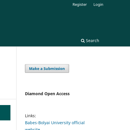
Register
Login
Search
Make a Submission
Diamond Open Access
Links:
Babes-Bolyai University official
website