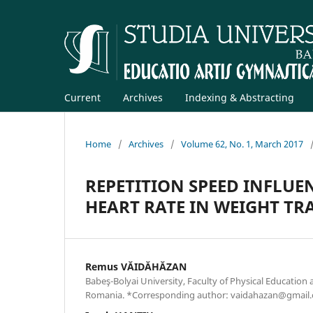
Current
Archives
Indexing & Abstracting
Home
/
Archives
/
Volume 62, No. 1, March 2017
REPETITION SPEED INFLUE
HEART RATE IN WEIGHT TR
Remus VĂIDĂHĂZAN
Babeş-Bolyai University, Faculty of Physical Education 
Romania. *Corresponding author: vaidahazan@gmail