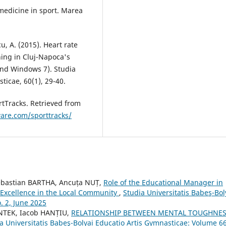
medicine in sport. Marea
cu, A. (2015). Heart rate
ning in Cluj-Napoca's
and Windows 7). Studia
ticae, 60(1), 29-40.
rtTracks. Retrieved from
are.com/sporttracks/
ebastian BARTHA, Ancuța NUȚ,
Role of the Educational Manager in
 Excellence in the Local Community
,
Studia Universitatis Babeş-Bol
. 2, June 2025
ÉNTEK, Iacob HANȚIU,
RELATIONSHIP BETWEEN MENTAL TOUGHNES
a Universitatis Babeş-Bolyai Educatio Artis Gymnasticae: Volume 66