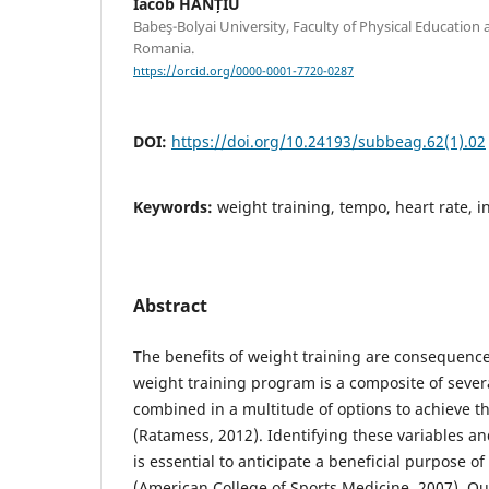
Iacob HANȚIU
Babeş-Bolyai University, Faculty of Physical Education 
Romania.
https://orcid.org/0000-0001-7720-0287
DOI:
https://doi.org/10.24193/subbeag.62(1).02
Keywords:
weight training, tempo, heart rate, 
Abstract
The benefits of weight training are consequence
weight training program is a composite of severa
combined in a multitude of options to achieve th
(Ratamess, 2012). Identifying these variables an
is essential to anticipate a beneficial purpose 
(American College of Sports Medicine, 2007). Ou