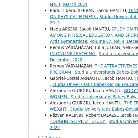
No. 1, March 2021
Radu Tiberiu ȘERBAN, Iacob HANȚIU,
TENN
ON PHYSICAL FITNESS
,
Studia Universitat
2019
Nada ARSENI, Iacob HANȚIU,
STUDY ON T
AMONG PHYSICAL EDUCATION AND SPOR
Artis Gymnasticae: Volume 67, No. 4, Dec
Remus VĂIDĂHĂZAN, Iulia JULEAN, Velu-S
IN ONLINE TEACHING
,
Studia Universitat
December 2022
Remus VĂIDĂHĂZAN,
THE ATTRACTIVENES
PROGRAM
,
Studia Universitatis Babeş-Bol
Gabriel-Costel ARNĂUTU, Iacob HANȚIU,
T
,
Studia Universitatis Babeş-Bolyai Educat
Alexandra GIURGIU, Iacob HANȚIU,
BODY 
WOMEN
,
Studia Universitatis Babeş-Boly
Alexandra GIURGIU, Iacob HANȚIU,
THE E
WEIGHT
,
Studia Universitatis Babeş-Bolya
Răzvan KALININ, Robert BALAZSI, Iacob 
TOUGHNESS: PILOT STUDY
,
Studia Univers
2020
1
2
3
4
>
>>