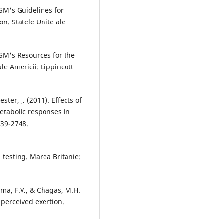
SM's Guidelines for
on. Statele Unite ale
CSM's Resources for the
ale Americii: Lippincott
ester, J. (2011). Effects of
etabolic responses in
739-2748.
s testing. Marea Britanie:
Lima, F.V., & Chagas, M.H.
 perceived exertion.