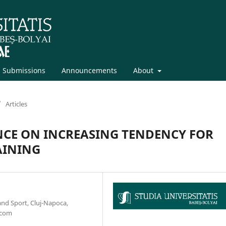
Submissions
Announcements
About
/
Articles
NCE ON INCREASING TENDENCY FOR
AINING
and Sport, Cluj-Napoca,
.com