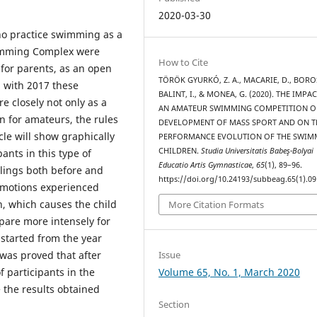
2020-03-30
ho practice swimming as a
wimming Complex were
How to Cite
for parents, as an open
TÖRÖK GYURKÓ, Z. A., MACARIE, D., BORO
g with 2017 these
BALINT, I., & MONEA, G. (2020). THE IMPA
 closely not only as a
AN AMATEUR SWIMMING COMPETITION O
n for amateurs, the rules
DEVELOPMENT OF MASS SPORT AND ON T
cle will show graphically
PERFORMANCE EVOLUTION OF THE SWIM
CHILDREN.
Studia Universitatis Babeş-Bolyai
pants in this type of
Educatio Artis Gymnasticae
,
65
(1), 89–96.
elings both before and
https://doi.org/10.24193/subbeag.65(1).09
 emotions experienced
n, which causes the child
More Citation Formats
pare more intensely for
 started from the year
Issue
was proved that after
Volume 65, No. 1, March 2020
participants in the
 the results obtained
Section