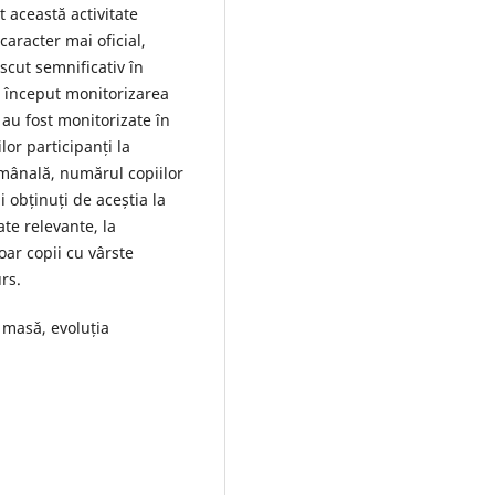
 această activitate
aracter mai oficial,
scut semnificativ în
a început monitorizarea
au fost monitorizate în
or participanți la
ămânală, numărul copiilor
i obținuți de aceștia la
te relevante, la
oar copii cu vârste
rs.
e masǎ, evoluția