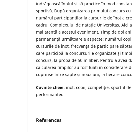
îndrăgească înotul și să practice în mod constant
sportivă. După organizarea primului concurs cu c
numărul participanților la cursurile de înot a cre
cadrul Complexului de natație Universitas. Aici 
mai atentă a acestui eveniment. Timp de doi ani 
permanență următoarele aspecte: numărul copiil
cursurile de înot, frecvența de participare săpt
care participă la concursurile organizate și timpi
concurs, la proba de 50 m liber. Pentru a avea da
calcularea timpilor au fost luați în considerare d
cuprinse între șapte și nouă ani, la fiecare concu
Cuvinte cheie:
ȋnot, copii, competiție, sportul d
performanței.
References