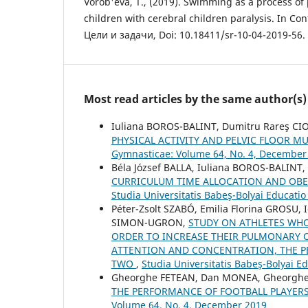
Vorob'eva, T., (2019). Swimming as a process of p
children with cerebral children paralysis. In Co
Цели и задачи, Doi: 10.18411/sr-10-04-2019-56.
Most read articles by the same author(s)
Iuliana BOROS-BALINT, Dumitru Rareş C
PHYSICAL ACTIVITY AND PELVIC FLOOR M
Gymnasticae: Volume 64, No. 4, December
Béla József BALLA, Iuliana BOROS-BALINT
CURRICULUM TIME ALLOCATION AND OBES
Studia Universitatis Babeş-Bolyai Educati
Péter-Zsolt SZABÓ, Emilia Florina GROS
SIMON-UGRON,
STUDY ON ATHLETES WHO
ORDER TO INCREASE THEIR PULMONARY C
ATTENTION AND CONCENTRATION, THE P
TWO
,
Studia Universitatis Babeş-Bolyai E
Gheorghe FETEAN, Dan MONEA, Gheorg
THE PERFORMANCE OF FOOTBALL PLAYER
Volume 64, No. 4, December 2019