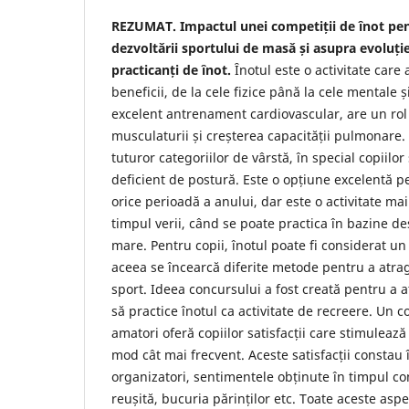
REZUMAT. Impactul unei competiții de ȋnot pe
dezvoltǎrii sportului de masǎ și asupra evoluți
practicanți de ȋnot.
Ȋnotul este o activitate care
beneficii, de la cele fizice până la cele mentale ș
excelent antrenament cardiovascular, are un rol 
musculaturii și creșterea capacității pulmonare
tuturor categoriilor de vârstă, în special copiilor
deficient de postură. Este o opțiune excelentă p
orice perioadă a anului, dar este o activitate ma
timpul verii, când se poate practica în bazine de
mare. Pentru copii, înotul poate fi considerat un s
aceea se încearcă diferite metode pentru a atrag
sport. Ideea concursului a fost creată pentru a a
să practice înotul ca activitate de recreere. Un 
amatori oferă copiilor satisfacții care stimulează
mod cât mai frecvent. Aceste satisfacții constau 
organizatori, sentimentele obținute în timpul c
reușită, bucuria părinților etc. Toate aceste aspec