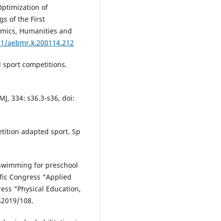
Optimization of
s of the First
omics, Humanities and
991/aebmr.k.200114.212
nd sport competitions.
MJ, 334: s36.3-s36, doi:
tition adapted sport. Sp
 swimming for preschool
ific Congress “Applied
ress “Physical Education,
S2019/108.