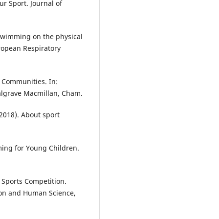
ur Sport. Journal of
e swimming on the physical
uropean Respiratory
 Communities. In:
algrave Macmillan, Cham.
 (2018). About sport
ming for Young Children.
n Sports Competition.
ion and Human Science,