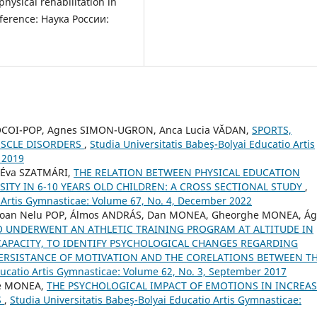
hysical rehabilitation in
nference: Наука России:
IOCOI-POP, Agnes SIMON-UGRON, Anca Lucia VĂDAN,
SPORTS,
USCLE DISORDERS
,
Studia Universitatis Babeş-Bolyai Educatio Artis
 2019
, Éva SZATMÁRI,
THE RELATION BETWEEN PHYSICAL EDUCATION
ITY IN 6-10 YEARS OLD CHILDREN: A CROSS SECTIONAL STUDY
,
o Artis Gymnasticae: Volume 67, No. 4, December 2022
U, Ioan Nelu POP, Álmos ANDRÁS, Dan MONEA, Gheorghe MONEA, Á
 UNDERWENT AN ATHLETIC TRAINING PROGRAM AT ALTITUDE IN
APACITY, TO IDENTIFY PSYCHOLOGICAL CHANGES REGARDING
ERSISTANCE OF MOTIVATION AND THE CORELATIONS BETWEEN T
ducatio Artis Gymnasticae: Volume 62, No. 3, September 2017
he MONEA,
THE PSYCHOLOGICAL IMPACT OF EMOTIONS IN INCREA
S
,
Studia Universitatis Babeş-Bolyai Educatio Artis Gymnasticae: