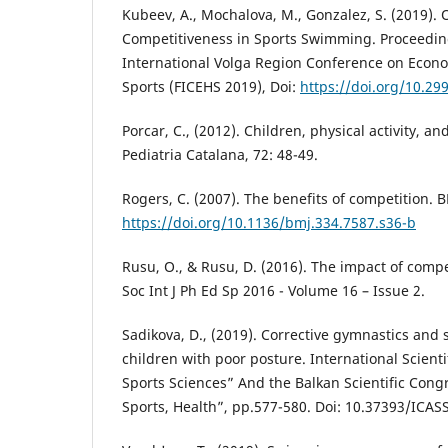
Kubeev, A., Mochalova, M., Gonzalez, S. (2019). 
Competitiveness in Sports Swimming. Proceeding
International Volga Region Conference on Econ
Sports (FICEHS 2019), Doi:
https://doi.org/10.2
Porcar, C., (2012). Children, physical activity, a
Pediatria Catalana, 72: 48-49.
Rogers, C. (2007). The benefits of competition. B
https://doi.org/10.1136/bmj.334.7587.s36-b
Rusu, O., & Rusu, D. (2016). The impact of compe
Soc Int J Ph Ed Sp 2016 - Volume 16 – Issue 2.
Sadikova, D., (2019). Corrective gymnastics and
children with poor posture. International Scient
Sports Sciences” And the Balkan Scientific Cong
Sports, Health”, pp.577-580. Doi: 10.37393/ICAS