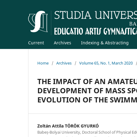
Current
Archives
Indexing & Abstracting
Home
/
Archives
/
Volume 65, No. 1, March 2020
THE IMPACT OF AN AMATE
DEVELOPMENT OF MASS S
EVOLUTION OF THE SWIMM
Zoltán Attila TÖRÖK GYURKÓ
Babeș-Bolyai University, Doctoral School of Physical Ed