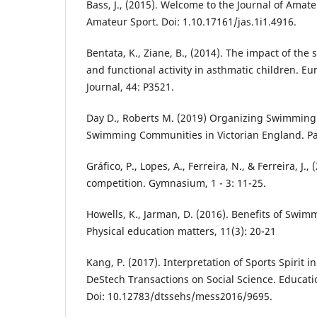
Bass, J., (2015). Welcome to the Journal of Amate
Amateur Sport. Doi: 1.10.17161/jas.1i1.4916.
Bentata, K., Ziane, B., (2014). The impact of th
and functional activity in asthmatic children. E
Journal, 44: P3521.
Day D., Roberts M. (2019) Organizing Swimming
Swimming Communities in Victorian England. P
Gráfico, P., Lopes, A., Ferreira, N., & Ferreira, J.,
competition. Gymnasium, 1 - 3: 11-25.
Howells, K., Jarman, D. (2016). Benefits of Swim
Physical education matters, 11(3): 20-21
Kang, P. (2017). Interpretation of Sports Spirit i
DeStech Transactions on Social Science. Educat
Doi: 10.12783/dtssehs/mess2016/9695.