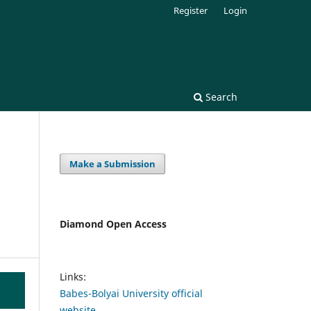
Register
Login
Search
Make a Submission
Diamond Open Access
Links:
Babes-Bolyai University official
website