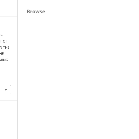
Browse
S-
CT OF
N THE
HE
MING