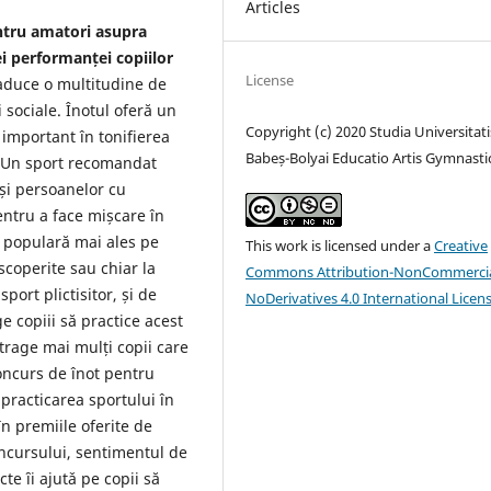
Articles
ntru amatori asupra
ei performanței copiilor
License
 aduce o multitudine de
i sociale. Înotul oferă un
Copyright (c) 2020 Studia Universitati
important în tonifierea
Babeș-Bolyai Educatio Artis Gymnasti
. Un sport recomandat
 și persoanelor cu
entru a face mișcare în
i populară mai ales pe
This work is licensed under a
Creative
scoperite sau chiar la
Commons Attribution-NonCommercia
port plictisitor, și de
NoDerivatives 4.0 International Licen
e copiii să practice acest
trage mai mulți copii care
concurs de înot pentru
 practicarea sportului în
în premiile oferite de
oncursului, sentimentul de
te ȋi ajutǎ pe copii să