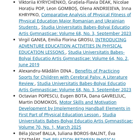
Viktoriia KYRYCHENKO, Grațiela-Flavia DEAK, Nicolae
Horațiu POP, Leon GOMBOȘ, Olena ANDRIEIEVA, Inna
KHRYPKO,
Comparative Analysis of Physical Fitness of
Physical Education Major Romanian and Ukrainian
Students
,
Studia Universitatis Babeş-Bolyai Educatio
Artis Gymnasticae: Volume 68, No. 3, September 2023
Virgil GANEA, Emilia Florina GROSU,
INTRODUCING
ADVENTURE EDUCATION ACTIVITIES IN PHYSICAL
EDUCATION LESSONS
,
Studia Universitatis Babeş-
Bolyai Educatio Artis Gymnasticae: Volume 64, No. 2,
June 2019
Alexandru-Mădălin DINA ,
Benefits of Practicing
Sports for Children with Cerebral Palsy. A Literature
Review
,
Studia Universitatis Babeş-Bolyai Educatio
Artis Gymnasticae: Volume 68, No. 3, September 2023
Octavian POPESCU, Eugen BOTA, Dana GAVRELIUC,
Martin DOMOKOS,
Motor Skills and Motivation
Development by Implementing Handball Elements in
First Part of Physical Education Lesson
,
Studia
Universitatis Babeş-Bolyai Educatio Artis Gymnasticae:
Volume 70, No. 1, March 2025
Béla József BALLA, Iuliana BOROS-BALINT, Éva
SZATMÁRI,
THE RELATION BETWEEN PHYSICAL