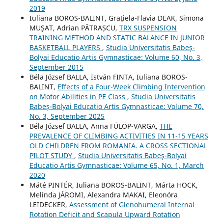
2019
Iuliana BOROS-BALINT, Graţiela-Flavia DEAK, Simona
MUȘAT, Adrian PĂTRAȘCU,
TRX SUSPENSION
TRAINING METHOD AND STATIC BALANCE IN JUNIOR
BASKETBALL PLAYERS
,
Studia Universitatis Babeş-
Bolyai Educatio Artis Gymnasticae: Volume 60, No. 3,
September 2015
Béla József BALLA, István FINTA, Iuliana BOROS-
BALINT,
Effects of a Four-Week Climbing Intervention
on Motor Abilities in PE Class
,
Studia Universitatis
Babeş-Bolyai Educatio Artis Gymnasticae: Volume 70,
No. 3, September 2025
Béla József BALLA, Anna FÜLÖP-VARGA,
THE
PREVALENCE OF CLIMBING ACTIVITIES IN 11-15 YEARS
OLD CHILDREN FROM ROMANIA. A CROSS SECTIONAL
PILOT STUDY
,
Studia Universitatis Babeş-Bolyai
Educatio Artis Gymnasticae: Volume 65, No. 1, March
2020
Máté PINTÉR, Iuliana BOROS-BALINT, Márta HOCK,
Melinda JÁROMI, Alexandra MAKAI, Eleonóra
LEIDECKER,
Assessment of Glenohumeral Internal
Rotation Deficit and Scapula Upward Rotation