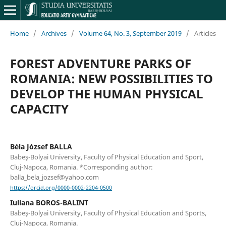
Home
/
Archives
/
Volume 64, No. 3, September 2019
/
Articles
FOREST ADVENTURE PARKS OF
ROMANIA: NEW POSSIBILITIES TO
DEVELOP THE HUMAN PHYSICAL
CAPACITY
Béla József BALLA
Babeş-Bolyai University, Faculty of Physical Education and Sport,
Cluj-Napoca, Romania. *Corresponding author:
balla_bela_jozsef@yahoo.com
https://orcid.org/0000-0002-2204-0500
Iuliana BOROS-BALINT
Babeş-Bolyai University, Faculty of Physical Education and Sports,
Cluj-Napoca, Romania.