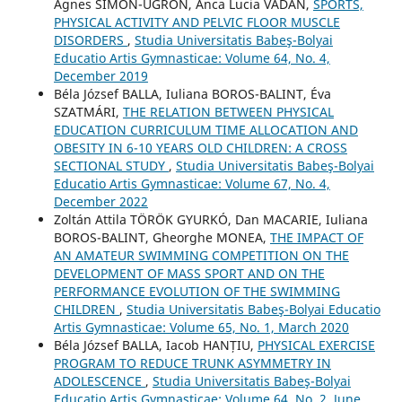
Agnes SIMON-UGRON, Anca Lucia VĂDAN,
SPORTS,
PHYSICAL ACTIVITY AND PELVIC FLOOR MUSCLE
DISORDERS
,
Studia Universitatis Babeş-Bolyai
Educatio Artis Gymnasticae: Volume 64, No. 4,
December 2019
Béla József BALLA, Iuliana BOROS-BALINT, Éva
SZATMÁRI,
THE RELATION BETWEEN PHYSICAL
EDUCATION CURRICULUM TIME ALLOCATION AND
OBESITY IN 6-10 YEARS OLD CHILDREN: A CROSS
SECTIONAL STUDY
,
Studia Universitatis Babeş-Bolyai
Educatio Artis Gymnasticae: Volume 67, No. 4,
December 2022
Zoltán Attila TÖRÖK GYURKÓ, Dan MACARIE, Iuliana
BOROS-BALINT, Gheorghe MONEA,
THE IMPACT OF
AN AMATEUR SWIMMING COMPETITION ON THE
DEVELOPMENT OF MASS SPORT AND ON THE
PERFORMANCE EVOLUTION OF THE SWIMMING
CHILDREN
,
Studia Universitatis Babeş-Bolyai Educatio
Artis Gymnasticae: Volume 65, No. 1, March 2020
Béla József BALLA, Iacob HANȚIU,
PHYSICAL EXERCISE
PROGRAM TO REDUCE TRUNK ASYMMETRY IN
ADOLESCENCE
,
Studia Universitatis Babeş-Bolyai
Educatio Artis Gymnasticae: Volume 64, No. 2, June