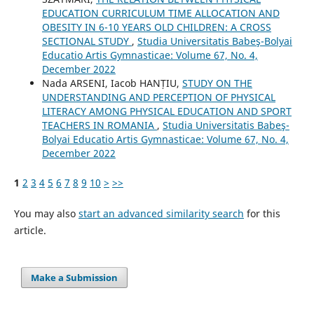
EDUCATION CURRICULUM TIME ALLOCATION AND
OBESITY IN 6-10 YEARS OLD CHILDREN: A CROSS
SECTIONAL STUDY
,
Studia Universitatis Babeş-Bolyai
Educatio Artis Gymnasticae: Volume 67, No. 4,
December 2022
Nada ARSENI, Iacob HANȚIU,
STUDY ON THE
UNDERSTANDING AND PERCEPTION OF PHYSICAL
LITERACY AMONG PHYSICAL EDUCATION AND SPORT
TEACHERS IN ROMANIA
,
Studia Universitatis Babeş-
Bolyai Educatio Artis Gymnasticae: Volume 67, No. 4,
December 2022
1
2
3
4
5
6
7
8
9
10
>
>>
You may also
start an advanced similarity search
for this
article.
Make a Submission