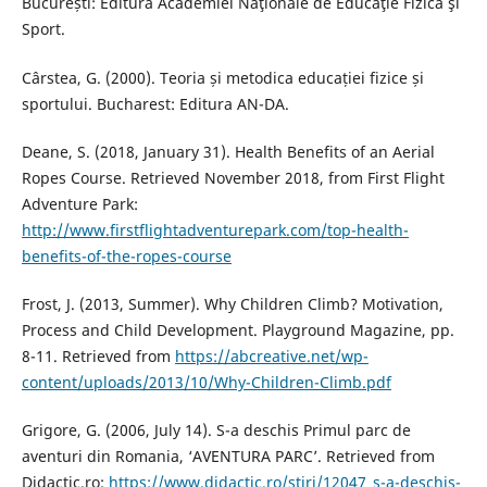
București: Editura Academiei Naţionale de Educaţie Fizică şi
Sport.
Cârstea, G. (2000). Teoria și metodica educației fizice și
sportului. Bucharest: Editura AN-DA.
Deane, S. (2018, January 31). Health Benefits of an Aerial
Ropes Course. Retrieved November 2018, from First Flight
Adventure Park:
http://www.firstflightadventurepark.com/top-health-
benefits-of-the-ropes-course
Frost, J. (2013, Summer). Why Children Climb? Motivation,
Process and Child Development. Playground Magazine, pp.
8-11. Retrieved from
https://abcreative.net/wp-
content/uploads/2013/10/Why-Children-Climb.pdf
Grigore, G. (2006, July 14). S-a deschis Primul parc de
aventuri din Romania, ‘AVENTURA PARC’. Retrieved from
Didactic.ro:
https://www.didactic.ro/stiri/12047_s-a-deschis-