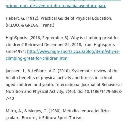
primul-parc-de-aventuri-din-romania-aventura-parc
Hébert, G. (1912). Practical Guide of Physical Education.
(PILOU, & GREGG, Trans.)
HighSports. (2016, September 6). Why is climbing great for
children? Retrieved December 22, 2018, from Highsports
since1994:
http://www.high-sports.co.uk/blog/item/why-is-
climbing-great-for-children.html
Janssen, I., & LeBlanc, A.G. (2010). Systematic review of the
health benefits of physical activity and fitness in school-
aged children and youth. International Journal of Behavioral
Nutrition and Physical Activity, 7(40). doi:10.1186/1479-5868-
7-40
Mitra, A., & Mogos, G. (1980). Metodica educației fizice
școlare. București: Editura Sport-Turism.