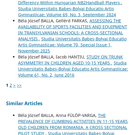
Differency Within Hungarian NB2Handball Players
,
Studia Universitatis Babeş-Bolyai Educatio Artis
Gymnasticae: Volume 69, No. 3, September 2024
Béla József BALLA, Gellérd FARKAS,
ASSESSING THE
AVAILABILITY OF SPORTS FACILITIES AND EQUIPMENT
IN TRANSYLVANIAN SCHOOLS: A CROSS-SECTIONAL
ANALYSIS
,
Studia Universitatis Babeş-Bolyai Educatio
Artis Gymnasticae: Volume 70, Special Issue 1,
November 2025
Béla József BALLA, Iacob HANȚIU,
STUDY ON TRUNK
ASYMMETRY IN CHILDREN AGED 10-15 YEARS
,
Studia
Universitatis Babeş-Bolyai Educatio Artis Gymnasticae:
Volume 61, No. 2, June 2016
1
2
>
>>
Similar Articles
Béla József BALLA, Anna FÜLÖP-VARGA,
THE
PREVALENCE OF CLIMBING ACTIVITIES IN 11-15 YEARS
OLD CHILDREN FROM ROMANIA. A CROSS SECTIONAL
PILOT STUDY
,
Studia Universitatis Babeş-Bolyai