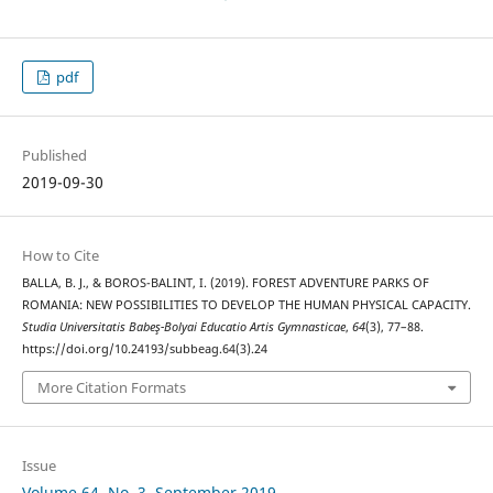
pdf
Published
2019-09-30
How to Cite
BALLA, B. J., & BOROS-BALINT, I. (2019). FOREST ADVENTURE PARKS OF
ROMANIA: NEW POSSIBILITIES TO DEVELOP THE HUMAN PHYSICAL CAPACITY.
Studia Universitatis Babeş-Bolyai Educatio Artis Gymnasticae
,
64
(3), 77–88.
https://doi.org/10.24193/subbeag.64(3).24
More Citation Formats
Issue
Volume 64, No. 3, September 2019