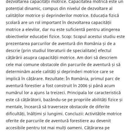
dezvoltarea capacității motrice. Capacitatea motrică este un
potențial dinamic, compus din nivelul de dezvoltare al
calităților motrice și deprinderilor motrice. Educația fizică
școlară are un rol important în dezvoltarea capacității
motrice a elevilor, dar nu este suficientă pentru atingerea
obiectivelor educației fizice. Scop: Scopul acestui studiu este
prezentarea parcurilor de aventură din România și de a
descrie (prin studiul literaturii de specialitate) efectul
cățărării asupra capacității motrice. Am dori să descriem
cele mai comune obstacole din parcurile de aventură și să
determinăm acele calități și deprinderi motrice care se
implică în cățărare. Rezultate: În România, primul parc de
aventură forestier a fost construit în 2006 și până acum
numărul lor a ajuns la treizeci. Principala lor caracteristică
este că cățărătorii, bazându-se pe propriile abilități fizice și
mentale, încearcă să traverseze obstacole de diferite
dificultăți, înălțimi și lungimi. Concluzii: Activitățile motrice
oferite de parcurile de aventură forestiere au devenit
accesibile pentru tot mai mulți oameni. Cățărarea pe