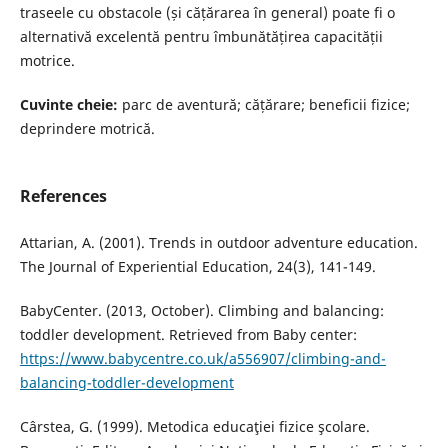
traseele cu obstacole (și cățărarea în general) poate fi o
alternativă excelentă pentru îmbunătățirea capacității
motrice.
Cuvinte cheie:
parc de aventură; cățărare; beneficii fizice;
deprindere motrică.
References
Attarian, A. (2001). Trends in outdoor adventure education.
The Journal of Experiential Education, 24(3), 141-149.
BabyCenter. (2013, October). Climbing and balancing:
toddler development. Retrieved from Baby center:
https://www.babycentre.co.uk/a556907/climbing-and-
balancing-toddler-development
Cârstea, G. (1999). Metodica educaţiei fizice şcolare.