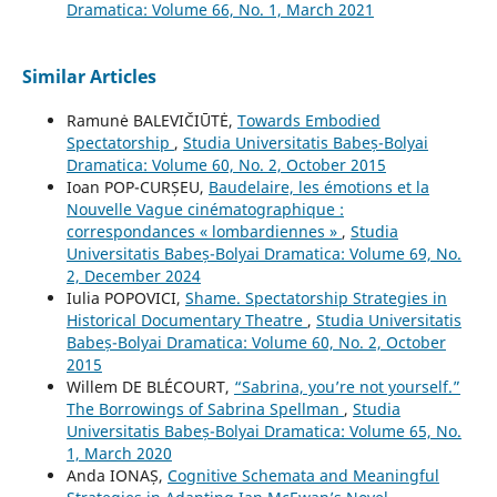
Dramatica: Volume 66, No. 1, March 2021
Similar Articles
Ramunė BALEVIČIŪTĖ,
Towards Embodied
Spectatorship
,
Studia Universitatis Babeș-Bolyai
Dramatica: Volume 60, No. 2, October 2015
Ioan POP-CURȘEU,
Baudelaire, les émotions et la
Nouvelle Vague cinématographique :
correspondances « lombardiennes »
,
Studia
Universitatis Babeș-Bolyai Dramatica: Volume 69, No.
2, December 2024
Iulia POPOVICI,
Shame. Spectatorship Strategies in
Historical Documentary Theatre
,
Studia Universitatis
Babeș-Bolyai Dramatica: Volume 60, No. 2, October
2015
Willem DE BLÉCOURT,
“Sabrina, you’re not yourself.”
The Borrowings of Sabrina Spellman
,
Studia
Universitatis Babeș-Bolyai Dramatica: Volume 65, No.
1, March 2020
Anda IONAȘ,
Cognitive Schemata and Meaningful