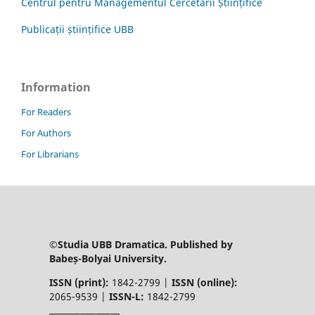
Centrul pentru Managementul Cercetării Științifice
Publicații științifice UBB
Information
For Readers
For Authors
For Librarians
©Studia UBB Dramatica. Published by
Babeș-Bolyai University.
ISSN (print):
1842-2799 |
ISSN (online):
2065-9539 |
ISSN-L:
1842-2799