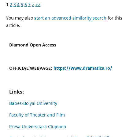
1
2
3
4
5
6
7
>
>>
You may also
start an advanced similarity search
for this
article.
Diamond Open Access
OFFICIAL WEBPAGE:
https://www.dramatica.ro/
Links:
Babes-Bolyai University
Faculty of Theater and Film
Presa Universitară Clujeană