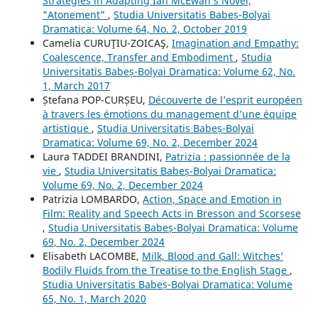
Strategies in Adapting Ian McEwan’s Novel,
"Atonement”
,
Studia Universitatis Babeș-Bolyai
Dramatica: Volume 64, No. 2, October 2019
Camelia CURUŢIU-ZOICAŞ,
Imagination and Empathy:
Coalescence, Transfer and Embodiment
,
Studia
Universitatis Babeș-Bolyai Dramatica: Volume 62, No.
1, March 2017
Ștefana POP-CURȘEU,
Découverte de l’esprit européen
à travers les émotions du management d’une équipe
artistique
,
Studia Universitatis Babeș-Bolyai
Dramatica: Volume 69, No. 2, December 2024
Laura TADDEI BRANDINI,
Patrizia : passionnée de la
vie
,
Studia Universitatis Babeș-Bolyai Dramatica:
Volume 69, No. 2, December 2024
Patrizia LOMBARDO,
Action, Space and Emotion in
Film: Reality and Speech Acts in Bresson and Scorsese
,
Studia Universitatis Babeș-Bolyai Dramatica: Volume
69, No. 2, December 2024
Elisabeth LACOMBE,
Milk, Blood and Gall: Witches’
Bodily Fluids from the Treatise to the English Stage
,
Studia Universitatis Babeș-Bolyai Dramatica: Volume
65, No. 1, March 2020