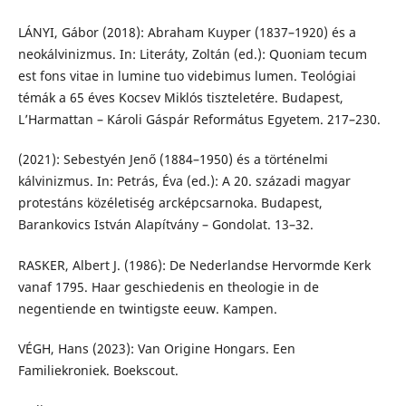
LÁNYI, Gábor (2018): Abraham Kuyper (1837–1920) és a
neokálvinizmus. In: Literáty, Zoltán (ed.): Quoniam tecum
est fons vitae in lumine tuo videbimus lumen. Teológiai
témák a 65 éves Kocsev Miklós tiszteletére. Budapest,
L’Harmattan – Károli Gáspár Református Egyetem. 217–230.
(2021): Sebestyén Jenő (1884–1950) és a történelmi
kálvinizmus. In: Petrás, Éva (ed.): A 20. századi magyar
protestáns közéletiség arcképcsarnoka. Budapest,
Barankovics István Alapítvány – Gondolat. 13–32.
RASKER, Albert J. (1986): De Nederlandse Hervormde Kerk
vanaf 1795. Haar geschiedenis en theologie in de
negentiende en twintigste eeuw. Kampen.
VÉGH, Hans (2023): Van Origine Hongars. Een
Familiekroniek. Boekscout.