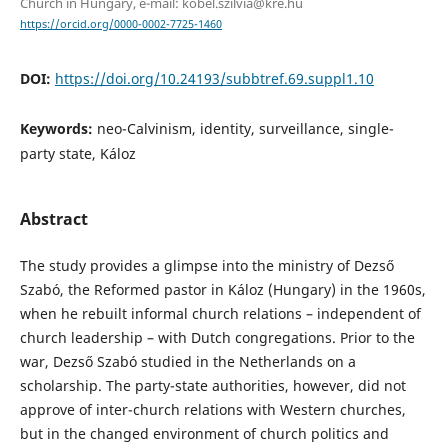
Church in Hungary, e-mail: kobel.szilvia@kre.hu
https://orcid.org/0000-0002-7725-1460
DOI:
https://doi.org/10.24193/subbtref.69.suppl1.10
Keywords:
neo-Calvinism, identity, surveillance, single-
party state, Káloz
Abstract
The study provides a glimpse into the ministry of Dezső
Szabó, the Reformed pastor in Káloz (Hungary) in the 1960s,
when he rebuilt informal church relations – independent of
church leadership – with Dutch congregations. Prior to the
war, Dezső Szabó studied in the Netherlands on a
scholarship. The party-state authorities, however, did not
approve of inter-church relations with Western churches,
but in the changed environment of church politics and