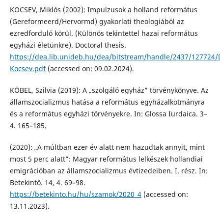
KOCSEV, Miklós (2002): Impulzusok a holland református
(Gereformeerd/Hervormd) gyakorlati theologiából az
ezredforduló körül. (Különös tekintettel hazai református
egyházi életünkre). Doctoral thesis.
https://dea.lib.unideb.hu/dea/bitstream/handle/2437/127724/
Kocsev.pdf
(accessed on: 09.02.2024).
KÖBEL, Szilvia (2019): A „szolgáló egyház” törvénykönyve. Az
államszocializmus hatása a református egyházalkotmányra
és a református egyházi törvényekre. In: Glossa Iurdaica. 3–
4. 165–185.
(2020): „A múltban ezer év alatt nem hazudtak annyit, mint
most 5 perc alatt”: Magyar református lelkészek hollandiai
emigrációban az államszocializmus évtizedeiben. I. rész. In:
Betekintő. 14, 4. 69–98.
https://betekinto.hu/hu/szamok/2020_4
(accessed on:
13.11.2023).