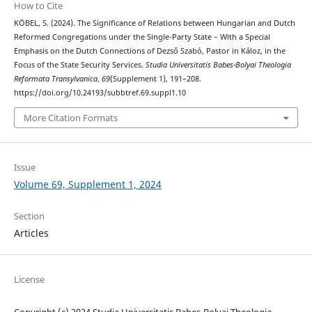
How to Cite
KÖBEL, S. (2024). The Significance of Relations between Hungarian and Dutch
Reformed Congregations under the Single-Party State – With a Special
Emphasis on the Dutch Connections of Dezső Szabó, Pastor in Káloz, in the
Focus of the State Security Services.
Studia Universitatis Babes-Bolyai Theologia
Reformata Transylvanica
,
69
(Supplement 1), 191–208.
https://doi.org/10.24193/subbtref.69.suppl1.10
More Citation Formats
Issue
Volume 69, Supplement 1, 2024
Section
Articles
License