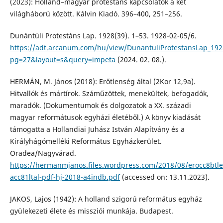
(2023): Holland–magyar protestáns kapcsolatok a két
világháború között. Kálvin Kiadó. 396–400, 251–256.
Dunántúli Protestáns Lap. 1928(39). 1–53. 1928-02-05/6.
https://adt.arcanum.com/hu/view/DunantuliProtestansLap_192
pg=27&layout=s&query=impeta
(2024. 02. 08.).
HERMÁN, M. János (2018): Erőtlenség által (2Kor 12,9a).
Hitvallók és mártírok. Száműzöttek, menekültek, befogadók,
maradók. (Dokumentumok és dolgozatok a XX. századi
magyar reformátusok egyházi életéből.) A könyv kiadását
támogatta a Hollandiai Juhász István Alapítvány és a
Királyhágómelléki Református Egyházkerület.
Oradea/Nagyvárad.
https://hermanmjanos.files.wordpress.com/2018/08/erocc8btl
acc81ltal-pdf-hj-2018-a4indb.pdf
(accessed on: 13.11.2023).
JAKOS, Lajos (1942): A holland szigorú református egyház
gyülekezeti élete és missziói munkája. Budapest.