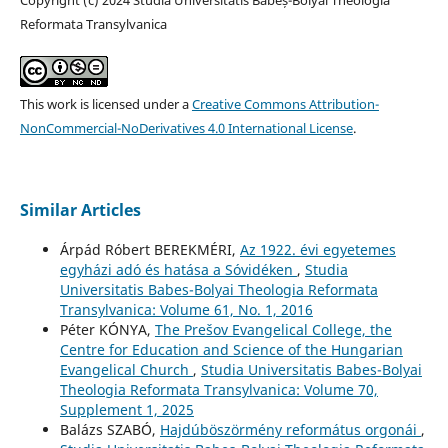
Copyright (c) 2024 Studia Universitatis Babeș-Bolyai Theologia
Reformata Transylvanica
This work is licensed under a
Creative Commons Attribution-
NonCommercial-NoDerivatives 4.0 International License
.
Similar Articles
Árpád Róbert BEREKMÉRI,
Az 1922. évi egyetemes
egyházi adó és hatása a Sóvidéken
,
Studia
Universitatis Babes-Bolyai Theologia Reformata
Transylvanica: Volume 61, No. 1, 2016
Péter KÓNYA,
The Prešov Evangelical College, the
Centre for Education and Science of the Hungarian
Evangelical Church
,
Studia Universitatis Babes-Bolyai
Theologia Reformata Transylvanica: Volume 70,
Supplement 1, 2025
Balázs SZABÓ,
Hajdúböszörmény református orgonái
,