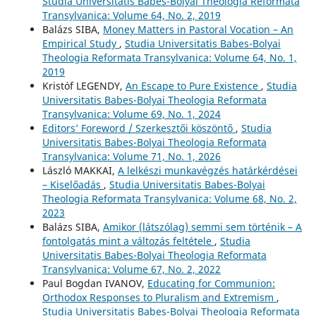
Studia Universitatis Babes-Bolyai Theologia Reformata
Transylvanica: Volume 64, No. 2, 2019
Balázs SIBA,
Money Matters in Pastoral Vocation – An
Empirical Study
,
Studia Universitatis Babes-Bolyai
Theologia Reformata Transylvanica: Volume 64, No. 1,
2019
Kristóf LEGENDY,
An Escape to Pure Existence
,
Studia
Universitatis Babes-Bolyai Theologia Reformata
Transylvanica: Volume 69, No. 1, 2024
Editors’ Foreword / Szerkesztői köszöntő
,
Studia
Universitatis Babes-Bolyai Theologia Reformata
Transylvanica: Volume 71, No. 1, 2026
László MAKKAI,
A lelkészi munkavégzés határkérdései
– Kiselőadás
,
Studia Universitatis Babes-Bolyai
Theologia Reformata Transylvanica: Volume 68, No. 2,
2023
Balázs SIBA,
Amikor (látszólag) semmi sem történik – A
fontolgatás mint a változás feltétele
,
Studia
Universitatis Babes-Bolyai Theologia Reformata
Transylvanica: Volume 67, No. 2, 2022
Paul Bogdan IVANOV,
Educating for Communion:
Orthodox Responses to Pluralism and Extremism
,
Studia Universitatis Babes-Bolyai Theologia Reformata