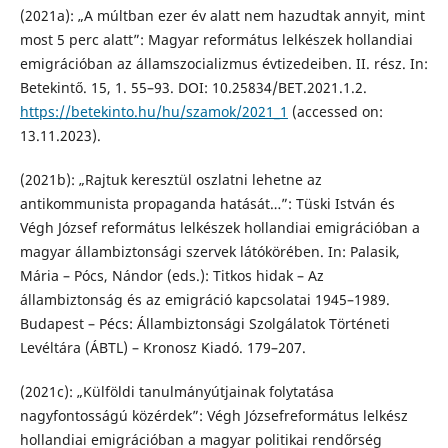
(2021a): „A múltban ezer év alatt nem hazudtak annyit, mint
most 5 perc alatt”: Magyar református lelkészek hollandiai
emigrációban az államszocializmus évtizedeiben. II. rész. In:
Betekintő. 15, 1. 55–93. DOI: 10.25834/BET.2021.1.2.
https://betekinto.hu/hu/szamok/2021_1
(accessed on:
13.11.2023).
(2021b): „Rajtuk keresztül oszlatni lehetne az
antikommunista propaganda hatását…”: Tüski István és
Végh József református lelkészek hollandiai emigrációban a
magyar állambiztonsági szervek látókörében. In: Palasik,
Mária – Pócs, Nándor (eds.): Titkos hidak – Az
állambiztonság és az emigráció kapcsolatai 1945–1989.
Budapest – Pécs: Állambiztonsági Szolgálatok Történeti
Levéltára (ÁBTL) – Kronosz Kiadó. 179–207.
(2021c): „Külföldi tanulmányútjainak folytatása
nagyfontosságú közérdek”: Végh Józsefreformátus lelkész
hollandiai emigrációban a magyar politikai rendőrség