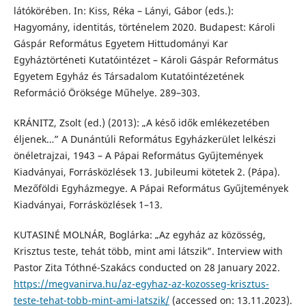
látókörében. In: Kiss, Réka – Lányi, Gábor (eds.):
Hagyomány, identitás, történelem 2020. Budapest: Károli
Gáspár Református Egyetem Hittudományi Kar
Egyháztörténeti Kutatóintézet – Károli Gáspár Református
Egyetem Egyház és Társadalom Kutatóintézetének
Reformáció Öröksége Műhelye. 289–303.
KRÁNITZ, Zsolt (ed.) (2013): „A késő idők emlékezetében
éljenek…” A Dunántúli Református Egyházkerület lelkészi
önéletrajzai, 1943 – A Pápai Református Gyűjtemények
Kiadványai, Forrásközlések 13. Jubileumi kötetek 2. (Pápa).
Mezőföldi Egyházmegye. A Pápai Református Gyűjtemények
Kiadványai, Forrásközlések 1–13.
KUTASINÉ MOLNÁR, Boglárka: „Az egyház az közösség,
Krisztus teste, tehát több, mint ami látszik”. Interview with
Pastor Zita Tóthné-Szakács conducted on 28 January 2022.
https://megvanirva.hu/az-egyhaz-az-kozosseg-krisztus-
teste-tehat-tobb-mint-ami-latszik/
(accessed on: 13.11.2023).