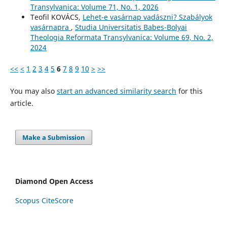
Transylvanica: Volume 71, No. 1, 2026
Teofil KOVÁCS,
Lehet-e vasárnap vadászni? Szabályok
vasárnapra
,
Studia Universitatis Babes-Bolyai
Theologia Reformata Transylvanica: Volume 69, No. 2,
2024
<<
<
1
2
3
4
5
6
7
8
9
10
>
>>
You may also
start an advanced similarity search
for this
article.
Make a Submission
Diamond Open Access
Scopus CiteScore