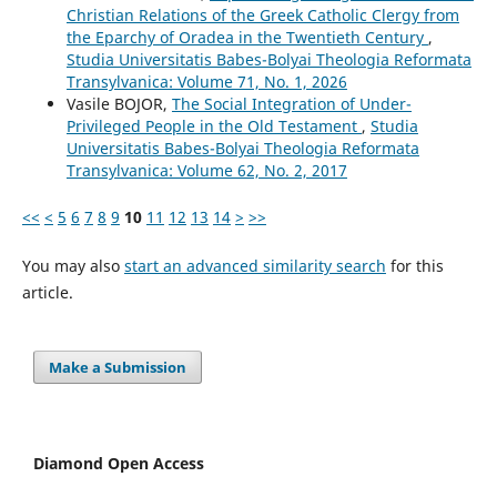
Christian Relations of the Greek Catholic Clergy from
the Eparchy of Oradea in the Twentieth Century
,
Studia Universitatis Babes-Bolyai Theologia Reformata
Transylvanica: Volume 71, No. 1, 2026
Vasile BOJOR,
The Social Integration of Under-
Privileged People in the Old Testament
,
Studia
Universitatis Babes-Bolyai Theologia Reformata
Transylvanica: Volume 62, No. 2, 2017
<<
<
5
6
7
8
9
10
11
12
13
14
>
>>
You may also
start an advanced similarity search
for this
article.
Make a Submission
Diamond Open Access