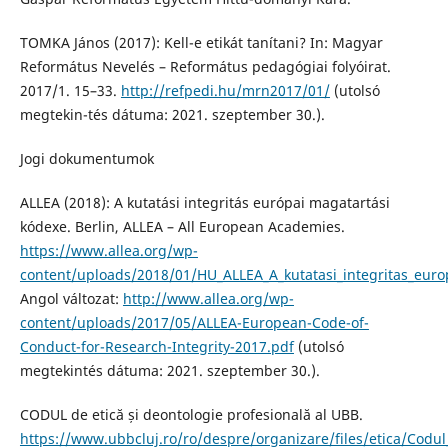
TOMKA János (2017): Kell-e etikát tanítani? In: Magyar
Református Nevelés – Református pedagógiai folyóirat.
2017/1. 15–33.
http://refpedi.hu/mrn2017/01/
(utolsó
megtekin-tés dátuma: 2021. szeptember 30.).
Jogi dokumentumok
ALLEA (2018): A kutatási integritás európai magatartási
kódexe. Berlin, ALLEA – All European Academies.
https://www.allea.org/wp-
content/uploads/2018/01/HU_ALLEA_A_kutatasi_integritas_euro
Angol változat:
http://www.allea.org/wp-
content/uploads/2017/05/ALLEA-European-Code-of-
Conduct-for-Research-Integrity-2017.pdf
(utolsó
megtekintés dátuma: 2021. szeptember 30.).
CODUL de etică și deontologie profesională al UBB.
https://www.ubbcluj.ro/ro/despre/organizare/files/etica/Codul