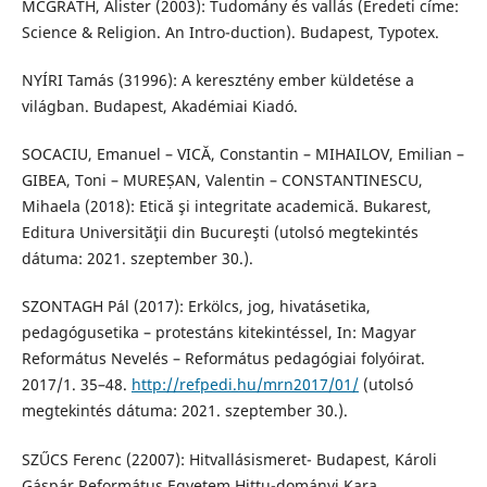
MCGRATH, Alister (2003): Tudomány és vallás (Eredeti címe:
Science & Religion. An Intro-duction). Budapest, Typotex.
NYÍRI Tamás (31996): A keresztény ember küldetése a
világban. Budapest, Akadémiai Kiadó.
SOCACIU, Emanuel – VICĂ, Constantin – MIHAILOV, Emilian –
GIBEA, Toni – MUREȘAN, Valentin – CONSTANTINESCU,
Mihaela (2018): Etică şi integritate academică. Bukarest,
Editura Universităţii din Bucureşti (utolsó megtekintés
dátuma: 2021. szeptember 30.).
SZONTAGH Pál (2017): Erkölcs, jog, hivatásetika,
pedagógusetika – protestáns kitekintéssel, In: Magyar
Református Nevelés – Református pedagógiai folyóirat.
2017/1. 35–48.
http://refpedi.hu/mrn2017/01/
(utolsó
megtekintés dátuma: 2021. szeptember 30.).
SZŰCS Ferenc (22007): Hitvallásismeret- Budapest, Károli
Gáspár Református Egyetem Hittu-dományi Kara.