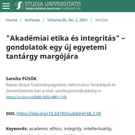
Home
/
Archives
/
Volume 66, No. 2, 2021
/
Articles
"Akadémiai etika és integritás" –
gondolatok egy új egyetemi
tantárgy margójára
Sarolta PÜSÖK
Babeș–Bolyai Tudományegyetem, Református Tanárképző és
Zeneművészeti Kar; e-mail: sarolta.pusok@ubbcluj.ro
https://orcid.org/0000-0002-4887-7165
DOI:
https://doi.org/10.24193/subbtref.66.2.05
Keywords:
academic ethics, integrity, intellectuality,