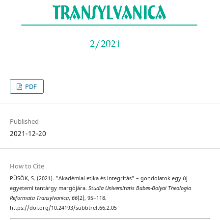
PDF
Published
2021-12-20
How to Cite
PÜSÖK, S. (2021). "Akadémiai etika és integritás" – gondolatok egy új
egyetemi tantárgy margójára.
Studia Universitatis Babes-Bolyai Theologia
Reformata Transylvanica
,
66
(2), 95–118.
https://doi.org/10.24193/subbtref.66.2.05