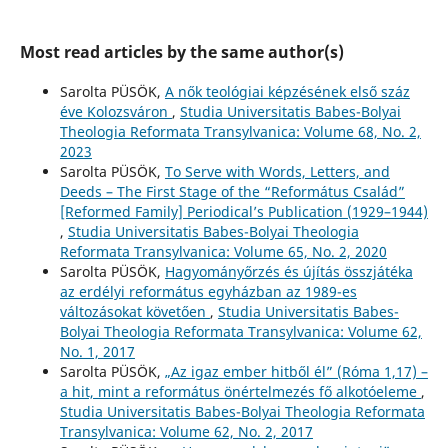
Most read articles by the same author(s)
Sarolta PÜSÖK,
A nők teológiai képzésének első száz
éve Kolozsváron
,
Studia Universitatis Babes-Bolyai
Theologia Reformata Transylvanica: Volume 68, No. 2,
2023
Sarolta PÜSÖK,
To Serve with Words, Letters, and
Deeds – The First Stage of the “Református Család”
[Reformed Family] Periodical’s Publication (1929–1944)
,
Studia Universitatis Babes-Bolyai Theologia
Reformata Transylvanica: Volume 65, No. 2, 2020
Sarolta PÜSÖK,
Hagyományőrzés és újítás összjátéka
az erdélyi református egyházban az 1989-es
változásokat követően
,
Studia Universitatis Babes-
Bolyai Theologia Reformata Transylvanica: Volume 62,
No. 1, 2017
Sarolta PÜSÖK,
„Az igaz ember hitből él” (Róma 1,17) –
a hit, mint a református önértelmezés fő alkotóeleme
,
Studia Universitatis Babes-Bolyai Theologia Reformata
Transylvanica: Volume 62, No. 2, 2017