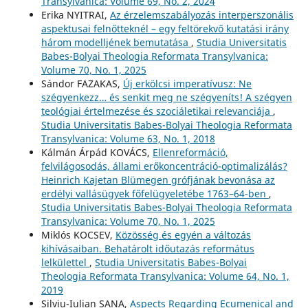
Transylvanica: Volume 69, No. 2, 2024
Erika NYITRAI,
Az érzelemszabályozás interperszonális
aspektusai felnőtteknél – egy feltörekvő kutatási irány
három modelljének bemutatása
,
Studia Universitatis
Babes-Bolyai Theologia Reformata Transylvanica:
Volume 70, No. 1, 2025
Sándor FAZAKAS,
Új erkölcsi imperatívusz: Ne
szégyenkezz… és senkit meg ne szégyeníts! A szégyen
teológiai értelmezése és szociáletikai relevanciája
,
Studia Universitatis Babes-Bolyai Theologia Reformata
Transylvanica: Volume 63, No. 1, 2018
Kálmán Árpád KOVÁCS,
Ellenreformáció,
felvilágosodás, állami erőkoncentráció-optimalizálás?
Heinrich Kajetan Blümegen grófjának bevonása az
erdélyi vallásügyek főfelügyeletébe 1763–64-ben
,
Studia Universitatis Babes-Bolyai Theologia Reformata
Transylvanica: Volume 70, No. 1, 2025
Miklós KOCSEV,
Közösség és egyén a változás
kihívásaiban. Behatárolt időutazás református
lelkülettel
,
Studia Universitatis Babes-Bolyai
Theologia Reformata Transylvanica: Volume 64, No. 1,
2019
Silviu-Iulian SANA,
Aspects Regarding Ecumenical and