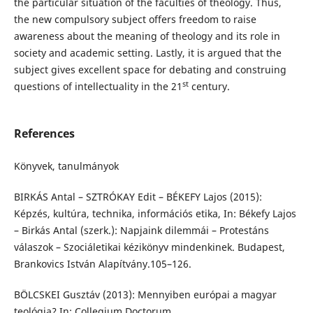
the particular situation of the faculties of theology. Thus,
the new compulsory subject offers freedom to raise
awareness about the meaning of theology and its role in
society and academic setting. Lastly, it is argued that the
subject gives excellent space for debating and construing
st
questions of intellectuality in the 21
century.
References
Könyvek, tanulmányok
BIRKÁS Antal – SZTRÓKAY Edit – BÉKEFY Lajos (2015):
Képzés, kultúra, technika, információs etika, In: Békefy Lajos
– Birkás Antal (szerk.): Napjaink dilemmái – Protestáns
válaszok – Szociáletikai kézikönyv mindenkinek. Budapest,
Brankovics István Alapítvány.105–126.
BÖLCSKEI Gusztáv (2013): Mennyiben európai a magyar
teológia? In: Collegium Doctorum,