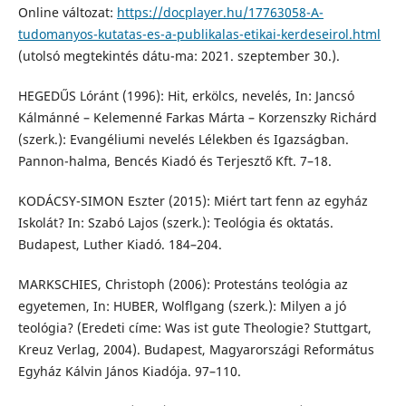
Online változat:
https://docplayer.hu/17763058-A-
tudomanyos-kutatas-es-a-publikalas-etikai-kerdeseirol.html
(utolsó megtekintés dátu-ma: 2021. szeptember 30.).
HEGEDŰS Lóránt (1996): Hit, erkölcs, nevelés, In: Jancsó
Kálmánné – Kelemenné Farkas Márta – Korzenszky Richárd
(szerk.): Evangéliumi nevelés Lélekben és Igazságban.
Pannon-halma, Bencés Kiadó és Terjesztő Kft. 7–18.
KODÁCSY-SIMON Eszter (2015): Miért tart fenn az egyház
Iskolát? In: Szabó Lajos (szerk.): Teológia és oktatás.
Budapest, Luther Kiadó. 184–204.
MARKSCHIES, Christoph (2006): Protestáns teológia az
egyetemen, In: HUBER, Wolflgang (szerk.): Milyen a jó
teológia? (Eredeti címe: Was ist gute Theologie? Stuttgart,
Kreuz Verlag, 2004). Budapest, Magyarországi Református
Egyház Kálvin János Kiadója. 97–110.