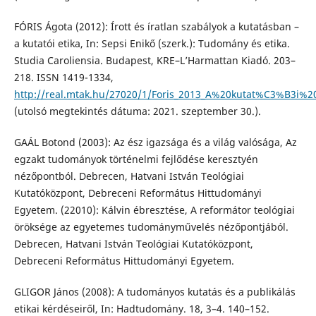
FÓRIS Ágota (2012): Írott és íratlan szabályok a kutatásban –
a kutatói etika, In: Sepsi Enikő (szerk.): Tudomány és etika.
Studia Caroliensia. Budapest, KRE–L’Harmattan Kiadó. 203–
218. ISSN 1419-1334,
http://real.mtak.hu/27020/1/Foris_2013_A%20kutat%C3%B3i%20e
(utolsó megtekintés dátuma: 2021. szeptember 30.).
GAÁL Botond (2003): Az ész igazsága és a világ valósága, Az
egzakt tudományok történelmi fejlődése keresztyén
nézőpontból. Debrecen, Hatvani István Teológiai
Kutatóközpont, Debreceni Református Hittudományi
Egyetem. (22010): Kálvin ébresztése, A reformátor teológiai
öröksége az egyetemes tudományművelés nézőpontjából.
Debrecen, Hatvani István Teológiai Kutatóközpont,
Debreceni Református Hittudományi Egyetem.
GLIGOR János (2008): A tudományos kutatás és a publikálás
etikai kérdéseiről, In: Hadtudomány. 18, 3–4. 140–152.