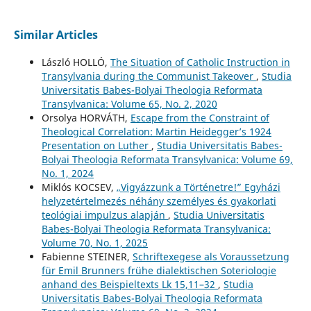
Similar Articles
László HOLLÓ,
The Situation of Catholic Instruction in
Transylvania during the Communist Takeover
,
Studia
Universitatis Babes-Bolyai Theologia Reformata
Transylvanica: Volume 65, No. 2, 2020
Orsolya HORVÁTH,
Escape from the Constraint of
Theological Correlation: Martin Heidegger’s 1924
Presentation on Luther
,
Studia Universitatis Babes-
Bolyai Theologia Reformata Transylvanica: Volume 69,
No. 1, 2024
Miklós KOCSEV,
„Vigyázzunk a Történetre!” Egyházi
helyzetértelmezés néhány személyes és gyakorlati
teológiai impulzus alapján
,
Studia Universitatis
Babes-Bolyai Theologia Reformata Transylvanica:
Volume 70, No. 1, 2025
Fabienne STEINER,
Schriftexegese als Voraussetzung
für Emil Brunners frühe dialektischen Soteriologie
anhand des Beispieltexts Lk 15,11–32
,
Studia
Universitatis Babes-Bolyai Theologia Reformata