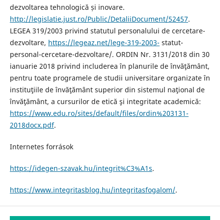
dezvoltarea tehnologică și inovare.
http://legislatie.just.ro/Public/DetaliiDocument/52457
.
LEGEA 319/2003 privind statutul personalului de cercetare-
dezvoltare,
https://legeaz.net/lege-319-2003-
statut-
personal-cercetare-dezvoltare/. ORDIN Nr. 3131/2018 din 30
ianuarie 2018 privind includerea în planurile de învăţământ,
pentru toate programele de studii universitare organizate în
instituţiile de învăţământ superior din sistemul naţional de
învăţământ, a cursurilor de etică şi integritate academică:
https://www.edu.ro/sites/default/files/ordin%203131-
2018docx.pdf
.
Internetes források
https://idegen-szavak.hu/integrit%C3%A1s
.
https://www.integritasblog.hu/integritasfogalom/
.