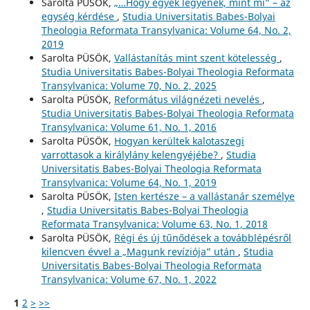
Sarolta PÜSÖK,
„…Hogy egyek legyenek, mint mi” – az
egység kérdése
,
Studia Universitatis Babes-Bolyai
Theologia Reformata Transylvanica: Volume 64, No. 2,
2019
Sarolta PÜSÖK,
Vallástanítás mint szent kötelesség
,
Studia Universitatis Babes-Bolyai Theologia Reformata
Transylvanica: Volume 70, No. 2, 2025
Sarolta PÜSÖK,
Református világnézeti nevelés
,
Studia Universitatis Babes-Bolyai Theologia Reformata
Transylvanica: Volume 61, No. 1, 2016
Sarolta PÜSÖK,
Hogyan kerültek kalotaszegi
varrottasok a királylány kelengyéjébe?
,
Studia
Universitatis Babes-Bolyai Theologia Reformata
Transylvanica: Volume 64, No. 1, 2019
Sarolta PÜSÖK,
Isten kertésze – a vallástanár személye
,
Studia Universitatis Babes-Bolyai Theologia
Reformata Transylvanica: Volume 63, No. 1, 2018
Sarolta PÜSÖK,
Régi és új tűnődések a továbblépésről
kilencven évvel a „Magunk revíziója” után
,
Studia
Universitatis Babes-Bolyai Theologia Reformata
Transylvanica: Volume 67, No. 1, 2022
1
2
>
>>