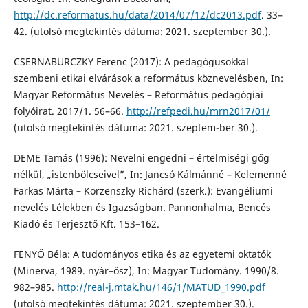
http://dc.reformatus.hu/data/2014/07/12/dc2013.pdf
. 33–
42. (utolsó megtekintés dátuma: 2021. szeptember 30.).
CSERNABURCZKY Ferenc (2017): A pedagógusokkal
szembeni etikai elvárások a református köznevelésben, In:
Magyar Református Nevelés – Református pedagógiai
folyóirat. 2017/1. 56–66.
http://refpedi.hu/mrn2017/01/
(utolsó megtekintés dátuma: 2021. szeptem-ber 30.).
DEME Tamás (1996): Nevelni engedni – értelmiségi gőg
nélkül, „istenbölcseivel”, In: Jancsó Kálmánné – Kelemenné
Farkas Márta – Korzenszky Richárd (szerk.): Evangéliumi
nevelés Lélekben és Igazságban. Pannonhalma, Bencés
Kiadó és Terjesztő Kft. 153–162.
FENYŐ Béla: A tudományos etika és az egyetemi oktatók
(Minerva, 1989. nyár–ősz), In: Magyar Tudomány. 1990/8.
982–985.
http://real-j.mtak.hu/146/1/MATUD_1990.pdf
(utolsó megtekintés dátuma: 2021. szeptember 30.).