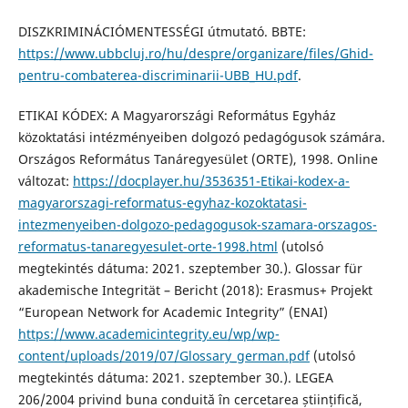
DISZKRIMINÁCIÓMENTESSÉGI útmutató. BBTE:
https://www.ubbcluj.ro/hu/despre/organizare/files/Ghid-
pentru-combaterea-discriminarii-UBB_HU.pdf
.
ETIKAI KÓDEX: A Magyarországi Református Egyház
közoktatási intézményeiben dolgozó pedagógusok számára.
Országos Református Tanáregyesület (ORTE), 1998. Online
változat:
https://docplayer.hu/3536351-Etikai-kodex-a-
magyarorszagi-reformatus-egyhaz-kozoktatasi-
intezmenyeiben-dolgozo-pedagogusok-szamara-orszagos-
reformatus-tanaregyesulet-orte-1998.html
(utolsó
megtekintés dátuma: 2021. szeptember 30.). Glossar für
akademische Integrität – Bericht (2018): Erasmus+ Projekt
“European Network for Academic Integrity” (ENAI)
https://www.academicintegrity.eu/wp/wp-
content/uploads/2019/07/Glossary_german.pdf
(utolsó
megtekintés dátuma: 2021. szeptember 30.). LEGEA
206/2004 privind buna conduită în cercetarea științifică,