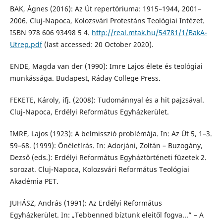
BAK, Ágnes (2016): Az Út repertóriuma: 1915–1944, 2001–
2006. Cluj-Napoca, Kolozsvári Protestáns Teológiai Intézet.
ISBN 978 606 93498 5 4.
http://real.mtak.hu/54781/1/BakA-
Utrep.pdf
(last accessed: 20 October 2020).
ENDE, Magda van der (1990): Imre Lajos élete és teológiai
munkássága. Budapest, Ráday College Press.
FEKETE, Károly, ifj. (2008): Tudománnyal és a hit pajzsával.
Cluj-Napoca, Erdélyi Református Egyházkerület.
IMRE, Lajos (1923): A belmisszió problémája. In: Az Út 5, 1–3.
59–68. (1999): Önéletírás. In: Adorjáni, Zoltán – Buzogány,
Dezső (eds.): Erdélyi Református Egyháztörténeti füzetek 2.
sorozat. Cluj-Napoca, Kolozsvári Református Teológiai
Akadémia PET.
JUHÁSZ, András (1991): Az Erdélyi Református
Egyházkerület. In: „Tebbenned bíztunk eleitől fogva...” – A