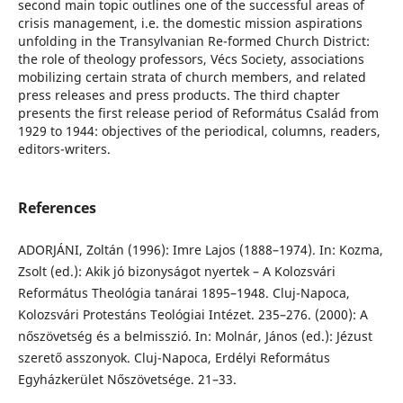
second main topic outlines one of the successful areas of
crisis management, i.e. the domestic mission aspirations
unfolding in the Transylvanian Re-formed Church District:
the role of theology professors, Vécs Society, associations
mobilizing certain strata of church members, and related
press releases and press products. The third chapter
presents the first release period of Református Család from
1929 to 1944: objectives of the periodical, columns, readers,
editors-writers.
References
ADORJÁNI, Zoltán (1996): Imre Lajos (1888–1974). In: Kozma,
Zsolt (ed.): Akik jó bizonyságot nyertek – A Kolozsvári
Református Theológia tanárai 1895–1948. Cluj-Napoca,
Kolozsvári Protestáns Teológiai Intézet. 235–276. (2000): A
nőszövetség és a belmisszió. In: Molnár, János (ed.): Jézust
szerető asszonyok. Cluj-Napoca, Erdélyi Református
Egyházkerület Nőszövetsége. 21–33.