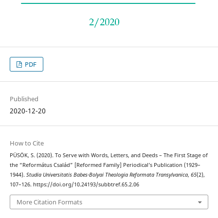
PDF
Published
2020-12-20
How to Cite
PÜSÖK, S. (2020). To Serve with Words, Letters, and Deeds – The First Stage of
the “Református Család” [Reformed Family] Periodical’s Publication (1929–
1944).
Studia Universitatis Babes-Bolyai Theologia Reformata Transylvanica
,
65
(2),
107–126. https://doi.org/10.24193/subbtref.65.2.06
More Citation Formats