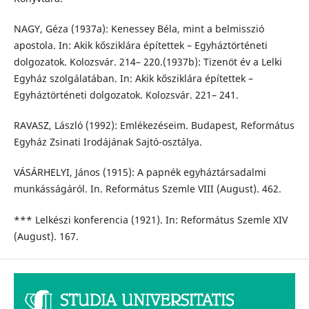
NAGY, Géza (1937a): Kenessey Béla, mint a belmisszió
apostola. In: Akik kősziklára építettek – Egyháztörténeti
dolgozatok. Kolozsvár. 214– 220.(1937b): Tizenöt év a Lelki
Egyház szolgálatában. In: Akik kősziklára építettek –
Egyháztörténeti dolgozatok. Kolozsvár. 221– 241.
RAVASZ, László (1992): Emlékezéseim. Budapest, Református
Egyház Zsinati Irodájának Sajtó-osztálya.
VÁSÁRHELYI, János (1915): A papnék egyháztársadalmi
munkásságáról. In. Református Szemle VIII (August). 462.
*** Lelkészi konferencia (1921). In: Református Szemle XIV
(August). 167.