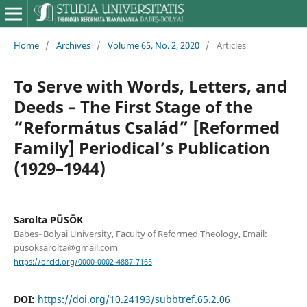
Home
/
Archives
/
Volume 65, No. 2, 2020
/
Articles
To Serve with Words, Letters, and
Deeds – The First Stage of the
“Református Család” [Reformed
Family] Periodical’s Publication
(1929–1944)
Sarolta PÜSÖK
Babeș–Bolyai University, Faculty of Reformed Theology, Email:
pusoksarolta@gmail.com
https://orcid.org/0000-0002-4887-7165
DOI:
https://doi.org/10.24193/subbtref.65.2.06