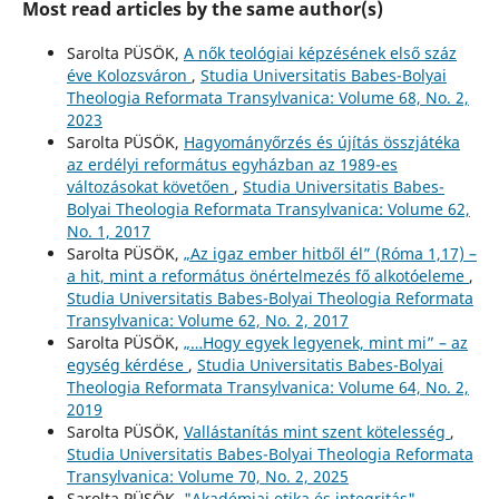
Most read articles by the same author(s)
Sarolta PÜSÖK,
A nők teológiai képzésének első száz
éve Kolozsváron
,
Studia Universitatis Babes-Bolyai
Theologia Reformata Transylvanica: Volume 68, No. 2,
2023
Sarolta PÜSÖK,
Hagyományőrzés és újítás összjátéka
az erdélyi református egyházban az 1989-es
változásokat követően
,
Studia Universitatis Babes-
Bolyai Theologia Reformata Transylvanica: Volume 62,
No. 1, 2017
Sarolta PÜSÖK,
„Az igaz ember hitből él” (Róma 1,17) –
a hit, mint a református önértelmezés fő alkotóeleme
,
Studia Universitatis Babes-Bolyai Theologia Reformata
Transylvanica: Volume 62, No. 2, 2017
Sarolta PÜSÖK,
„…Hogy egyek legyenek, mint mi” – az
egység kérdése
,
Studia Universitatis Babes-Bolyai
Theologia Reformata Transylvanica: Volume 64, No. 2,
2019
Sarolta PÜSÖK,
Vallástanítás mint szent kötelesség
,
Studia Universitatis Babes-Bolyai Theologia Reformata
Transylvanica: Volume 70, No. 2, 2025
Sarolta PÜSÖK,
"Akadémiai etika és integritás" –