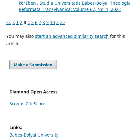
körében
,
Studia Universitatis Babes-Bolyai Theologia
Reformata Transylvanica: Volume 67, No. 1, 2022
<<
<
1
2
3
4
5
6
7
8
9
10
>
>>
You may also
start an advanced similarity search
for this
article.
Make a Submission
Diamond Open Access
Scopus CiteScore
Links:
Babes-Bolyai University