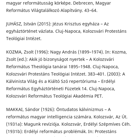
magyar reformátusság körképe. Debrecen, Magyar
Református Világtalálkozó Alapítvány. 43–64.
JUHÁSZ, István (2015): Jézus Krisztus egyháza – Az
egyháztörténet vázlata. Cluj-Napoca, Kolozsvári Protestáns
Teológiai Intézet.
KOZMA, Zsolt (1996): Nagy András (1899–1974). In: Kozma,
Zsolt (ed.): Akik jó bizonyságot nyertek – A Kolozsvári
Református Theológia tanárai 1895–1948. Cluj-Napoca,
Kolozsvári Protestáns Teológiai Intézet. 383–401. (2003): A
Kálvinista Világ és a Kiáltó Szó repertóriuma – Erdélyi
Református Egyháztörténeti Füzetek 14. Cluj-Napoca,
Kolozsvári Református Teológiai Akadémia PET.
MAKKAI, Sándor (1926): Öntudatos kálvinizmus – A
református magyar intelligencia számára. Kolozsvár, Az Út.
(1931a): Magunk revíziója. Kolozsvár, Erdélyi Szépmíves Céh.
(1931b): Erdélyi református problémák. In: Protestáns