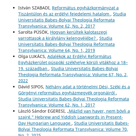
István SZABADI,
Református egyházkormányzat a
Tiszántúlon és az erdélyi fejedelemi hatalom
,
Studia
Universitatis Babes-Bolyai Theologia Reformata
Transylvanica: Volume 62, No. 2, 2017
Sarolta PÜSÖK,
Hogyan kerültek kalotaszegi
varrottasok a királylány kelengyéjébe?
,
Studia
Universitatis Babes-Bolyai Theologia Reformata
Transylvanica: Volume 64, No. 1, 2019
Olga LUKÁCS,
Adalékok az Erdélyi Református
Egyházkerület püspöki székhelye körüli vitákhoz a 18–
19. században
,
Studia Universitatis Babes-Bolyai
Theologia Reformata Transylvanica: Volume 67, No. 2,
2022
Dávid SIPOS,
Néhány adat a történelmi Dési, Széki és a
Görgényi református egyházmegyék orgonáiról
,
Studia Universitatis Babes-Bolyai Theologia Reformata
Transylvanica: Volume 62, No. 1, 2017
László Sándor EGERESI,
„Mázlid van haver, nem bóvli a
szajré.” Hebrew and Yiddish Loanwords in Present-
Day Hungarian Language
,
Studia Universitatis Babes-
Bolyai Theologia Reformata Transylvanica: Volume 70,
No. 2, 2025