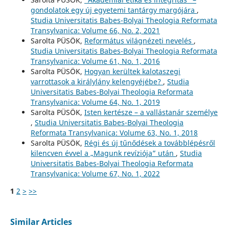
gondolatok egy új egyetemi tantárgy margójára
,
Studia Universitatis Babes-Bolyai Theologia Reformata
Transylvanica: Volume 66, No. 2, 2021
Sarolta PÜSÖK,
Református világnézeti nevelés
,
Studia Universitatis Babes-Bolyai Theologia Reformata
Transylvanica: Volume 61, No. 1, 2016
Sarolta PÜSÖK,
Hogyan kerültek kalotaszegi
varrottasok a királylány kelengyéjébe?
,
Studia
Universitatis Babes-Bolyai Theologia Reformata
Transylvanica: Volume 64, No. 1, 2019
Sarolta PÜSÖK,
Isten kertésze – a vallástanár személye
,
Studia Universitatis Babes-Bolyai Theologia
Reformata Transylvanica: Volume 63, No. 1, 2018
Sarolta PÜSÖK,
Régi és új tűnődések a továbblépésről
kilencven évvel a „Magunk revíziója” után
,
Studia
Universitatis Babes-Bolyai Theologia Reformata
Transylvanica: Volume 67, No. 1, 2022
1
2
>
>>
Similar Articles