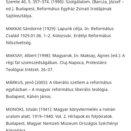
Szemle 40, 5. 357–374. (1990): Szolgálatom. (Barcza, József –
ed.). Budapest, Református Egyház Zsinati Irodájának
Sajtóosztálya.
MAKKAI Sándorné (1929): Lapunk célja. In: Református
Család 1929.01.06. 1–2. Kolozsvár, Erdélyi Református
Nőszövetség.
MAKSAY, Albert (1998): Magyarok. In: Maksay, Ágnes (ed.): A
régi fal szomszédságában. Cluj-Napoca, Protestáns
Teológiai Intézet. 26–37.
MÁRKUS, Jenő (2005): A liberális szellem a református
egyházban – A magyar református liberális teológia.
Budapest, Kálvin János.
MONOKI, István (1941): Magyar könyvtermelés a román
uralom alatt. 1919–1940. Vol. 2. Hírlapok és folyóiratok.
Budapest, Magyar Nemzeti Múzeum Országos Széchényi
Könyvtára.