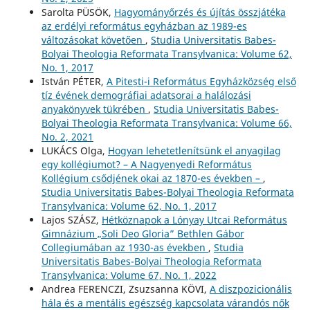
Sarolta PÜSÖK,
Hagyományőrzés és újítás összjátéka
az erdélyi református egyházban az 1989-es
változásokat követően
,
Studia Universitatis Babes-
Bolyai Theologia Reformata Transylvanica: Volume 62,
No. 1, 2017
István PÉTER,
A Pitești-i Református Egyházközség első
tíz évének demográfiai adatsorai a halálozási
anyakönyvek tükrében
,
Studia Universitatis Babes-
Bolyai Theologia Reformata Transylvanica: Volume 66,
No. 2, 2021
LUKÁCS Olga,
Hogyan lehetetlenítsünk el anyagilag
egy kollégiumot? – A Nagyenyedi Református
Kollégium csődjének okai az 1870-es években –
,
Studia Universitatis Babes-Bolyai Theologia Reformata
Transylvanica: Volume 62, No. 1, 2017
Lajos SZÁSZ,
Hétköznapok a Lónyay Utcai Református
Gimnázium „Soli Deo Gloria” Bethlen Gábor
Collegiumában az 1930-as években
,
Studia
Universitatis Babes-Bolyai Theologia Reformata
Transylvanica: Volume 67, No. 1, 2022
Andrea FERENCZI, Zsuzsanna KÖVI,
A diszpozicionális
hála és a mentális egészség kapcsolata várandós nők