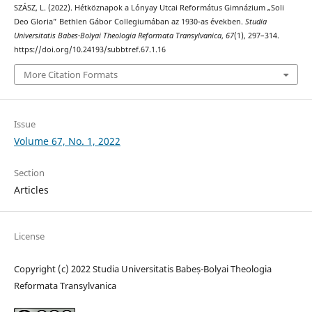
SZÁSZ, L. (2022). Hétköznapok a Lónyay Utcai Református Gimnázium „Soli
Deo Gloria” Bethlen Gábor Collegiumában az 1930-as években.
Studia
Universitatis Babes-Bolyai Theologia Reformata Transylvanica
,
67
(1), 297–314.
https://doi.org/10.24193/subbtref.67.1.16
More Citation Formats
Issue
Volume 67, No. 1, 2022
Section
Articles
License
Copyright (c) 2022 Studia Universitatis Babeș-Bolyai Theologia
Reformata Transylvanica