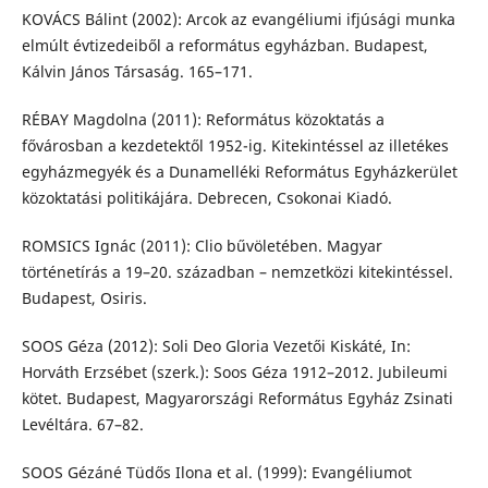
KOVÁCS Bálint (2002): Arcok az evangéliumi ifjúsági munka
elmúlt évtizedeiből a református egyházban. Budapest,
Kálvin János Társaság. 165–171.
RÉBAY Magdolna (2011): Református közoktatás a
fővárosban a kezdetektől 1952-ig. Kitekintéssel az illetékes
egyházmegyék és a Dunamelléki Református Egyházkerület
közoktatási politikájára. Debrecen, Csokonai Kiadó.
ROMSICS Ignác (2011): Clio bűvöletében. Magyar
történetírás a 19–20. században – nemzetközi kitekintéssel.
Budapest, Osiris.
SOOS Géza (2012): Soli Deo Gloria Vezetői Kiskáté, In:
Horváth Erzsébet (szerk.): Soos Géza 1912–2012. Jubileumi
kötet. Budapest, Magyarországi Református Egyház Zsinati
Levéltára. 67–82.
SOOS Gézáné Tüdős Ilona et al. (1999): Evangéliumot