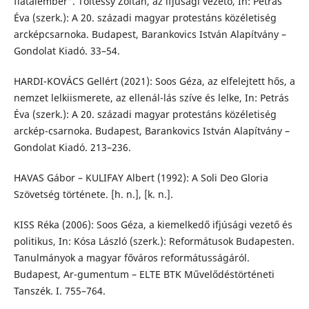
fiatalember”. Töltéssy Zoltán, az ifjúsági vezető, In: Petrás
Éva (szerk.): A 20. századi magyar protestáns közéletiség
arcképcsarnoka. Budapest, Barankovics István Alapítvány –
Gondolat Kiadó. 33–54.
HARDI-KOVÁCS Gellért (2021): Soos Géza, az elfelejtett hős, a
nemzet lelkiismerete, az ellenál-lás szíve és lelke, In: Petrás
Éva (szerk.): A 20. századi magyar protestáns közéletiség
arckép-csarnoka. Budapest, Barankovics István Alapítvány –
Gondolat Kiadó. 213–236.
HAVAS Gábor – KULIFAY Albert (1992): A Soli Deo Gloria
Szövetség története. [h. n.], [k. n.].
KISS Réka (2006): Soos Géza, a kiemelkedő ifjúsági vezető és
politikus, In: Kósa László (szerk.): Reformátusok Budapesten.
Tanulmányok a magyar főváros reformátusságáról.
Budapest, Ar-gumentum – ELTE BTK Művelődéstörténeti
Tanszék. I. 755–764.