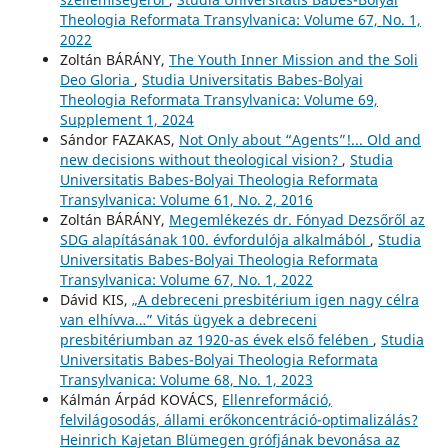
Theologia Reformata Transylvanica: Volume 67, No. 1,
2022
Zoltán BÁRÁNY,
The Youth Inner Mission and the Soli
Deo Gloria
,
Studia Universitatis Babes-Bolyai
Theologia Reformata Transylvanica: Volume 69,
Supplement 1, 2024
Sándor FAZAKAS,
Not Only about “Agents”!... Old and
new decisions without theological vision?
,
Studia
Universitatis Babes-Bolyai Theologia Reformata
Transylvanica: Volume 61, No. 2, 2016
Zoltán BÁRÁNY,
Megemlékezés dr. Fónyad Dezsőről az
SDG alapításának 100. évfordulója alkalmából
,
Studia
Universitatis Babes-Bolyai Theologia Reformata
Transylvanica: Volume 67, No. 1, 2022
Dávid KIS,
„A debreceni presbitérium igen nagy célra
van elhívva…” Vitás ügyek a debreceni
presbitériumban az 1920-as évek első felében
,
Studia
Universitatis Babes-Bolyai Theologia Reformata
Transylvanica: Volume 68, No. 1, 2023
Kálmán Árpád KOVÁCS,
Ellenreformáció,
felvilágosodás, állami erőkoncentráció-optimalizálás?
Heinrich Kajetan Blümegen grófjának bevonása az