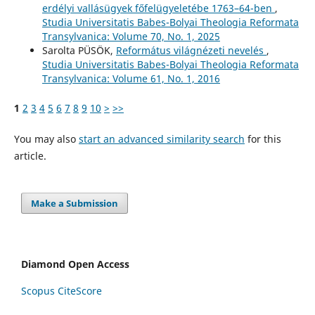
erdélyi vallásügyek főfelügyeletébe 1763–64-ben
,
Studia Universitatis Babes-Bolyai Theologia Reformata
Transylvanica: Volume 70, No. 1, 2025
Sarolta PÜSÖK,
Református világnézeti nevelés
,
Studia Universitatis Babes-Bolyai Theologia Reformata
Transylvanica: Volume 61, No. 1, 2016
1
2
3
4
5
6
7
8
9
10
>
>>
You may also
start an advanced similarity search
for this
article.
Make a Submission
Diamond Open Access
Scopus CiteScore