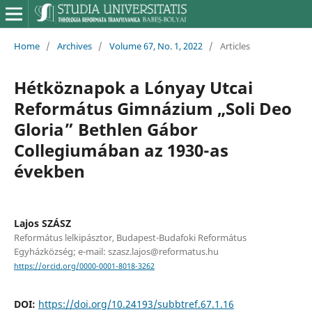
Home
/
Archives
/
Volume 67, No. 1, 2022
/
Articles
Hétköznapok a Lónyay Utcai
Református Gimnázium „Soli Deo
Gloria” Bethlen Gábor
Collegiumában az 1930-as
években
Lajos SZÁSZ
Református lelkipásztor, Budapest-Budafoki Református
Egyházközség; e-mail: szasz.lajos@reformatus.hu
https://orcid.org/0000-0001-8018-3262
DOI:
https://doi.org/10.24193/subbtref.67.1.16