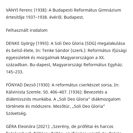
VÁNYI Ferenc (1938): A Budapesti Református Gimnázium
értesítője 1937–1938. évéről. Budapest.
Felhasznált irodalom
DENKE György (1993): A Soli Deo Gloria (SDG) megalakulása
és belső élete, In: Tenke Sándor (szerk.): Református ifjúsági
egyesületek és mozgalmak Magyarországon a XX.
században. Bu-dapest, Magyarországi Református Egyház.
145–233.
FÓNYAD Dezső (1930): A református cserkészet sorsa, In:
Kálvinista Szemle. 50. 406–407. (1936): Bevezetés a
diákmissziós munkába. A „Soli Deo Gloria” diákmozgalom
története és módszere. Mezőtúr, „Soli Deo Gloria”
Szövetség.
GÉRA Eleonóra (2021): „Szerény, de prófétai és harcos