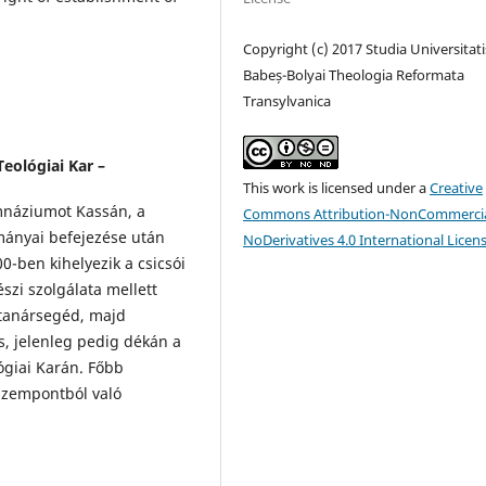
Copyright (c) 2017 Studia Universitati
Babeș-Bolyai Theologia Reformata
Transylvanica
eológiai Kar –
This work is licensed under a
Creative
gimnáziumot Kassán, a
Commons Attribution-NonCommercia
mányai befejezése után
NoDerivatives 4.0 International Licen
0-ben kihelyezik a csicsói
szi szolgálata mellett
 tanársegéd, majd
s, jelenleg pedig dékán a
giai Karán. Főbb
 szempontból való