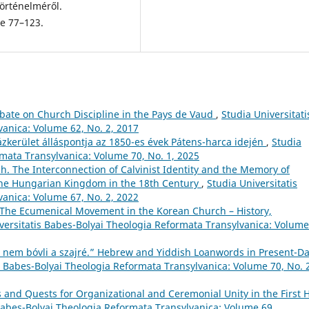
örténelméről.
re 77–123.
ebate on Church Discipline in the Pays de Vaud
,
Studia Universitati
anica: Volume 62, No. 2, 2017
zkerület álláspontja az 1850-es évek Pátens-harca idején
,
Studia
rmata Transylvanica: Volume 70, No. 1, 2025
h. The Interconnection of Calvinist Identity and the Memory of
 the Hungarian Kingdom in the 18th Century
,
Studia Universitatis
anica: Volume 67, No. 2, 2022
 The Ecumenical Movement in the Korean Church – History,
versitatis Babes-Bolyai Theologia Reformata Transylvanica: Volume
, nem bóvli a szajré.” Hebrew and Yiddish Loanwords in Present-D
s Babes-Bolyai Theologia Reformata Transylvanica: Volume 70, No. 
 and Quests for Organizational and Ceremonial Unity in the First H
 Babes-Bolyai Theologia Reformata Transylvanica: Volume 69,