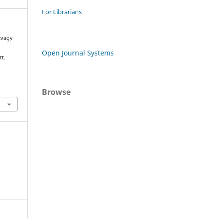
For Librarians
 avagy
Open Journal Systems
tt.
Browse