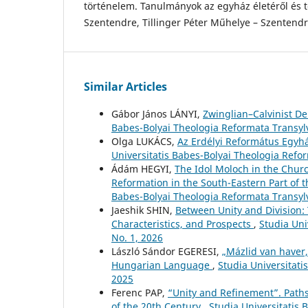
történelem. Tanulmányok az egyház életéről és t
Szentendre, Tillinger Péter Műhelye – Szentend
Similar Articles
Gábor János LÁNYI,
Zwinglian–Calvinist D
Babes-Bolyai Theologia Reformata Transylv
Olga LUKÁCS,
Az Erdélyi Református Egyhá
Universitatis Babes-Bolyai Theologia Refo
Ádám HEGYI,
The Idol Moloch in the Churc
Reformation in the South-Eastern Part of
Babes-Bolyai Theologia Reformata Transylv
Jaeshik SHIN,
Between Unity and Division:
Characteristics, and Prospects
,
Studia Uni
No. 1, 2026
László Sándor EGERESI,
„Mázlid van haver
Hungarian Language
,
Studia Universitati
2025
Ferenc PAP,
“Unity and Refinement”. Paths
of the 20th Century
,
Studia Universitatis