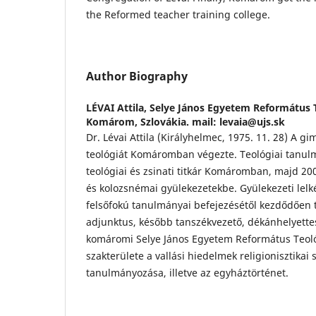
the Reformed teacher training college.
Author Biography
LÉVAI Attila,
Selye János Egyetem Református T
Komárom, Szlovákia. mail: levaia@ujs.sk
Dr. Lévai Attila (Királyhelmec, 1975. 11. 28) A 
teológiát Komáromban végezte. Teológiai tanul
teológiai és zsinati titkár Komáromban, majd 200
és kolozsnémai gyülekezetekbe. Gyülekezeti lelké
felsőfokú tanulmányai befejezésétől kezdődően
adjunktus, később tanszékvezető, dékánhelyette
komáromi Selye János Egyetem Református Teoló
szakterülete a vallási hiedelmek religionisztikai
tanulmányozása, illetve az egyháztörténet.