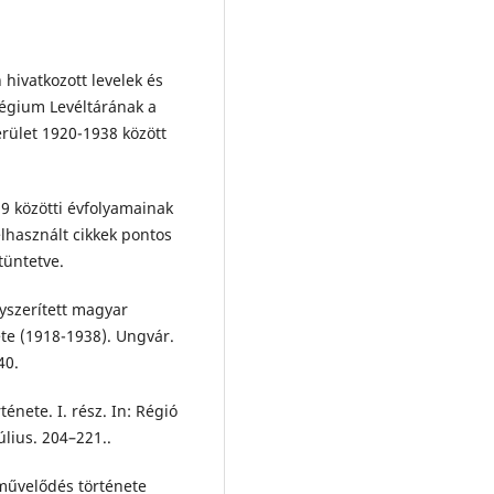
 hivatkozott levelek és
légium Levéltárának a
rület 1920-1938 között
9 közötti évfolyamainak
lhasznált cikkek pontos
tüntetve.
yszerített magyar
te (1918-1938). Ungvár.
40.
énete. I. rész. In: Régió
úlius. 204–221..
 művelődés története