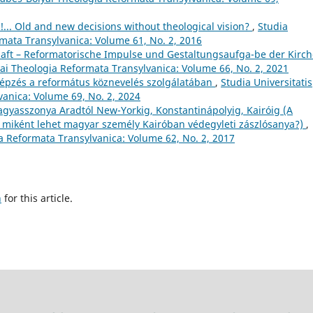
... Old and new decisions without theological vision?
,
Studia
rmata Transylvanica: Volume 61, No. 2, 2016
chaft – Reformatorische Impulse und Gestaltungsaufga-be der Kirc
yai Theologia Reformata Transylvanica: Volume 66, No. 2, 2021
őképzés a református köznevelés szolgálatában
,
Studia Universitatis
anica: Volume 69, No. 2, 2024
yasszonya Aradtól New-Yorkig, Konstantinápolyig, Kairóig (A
y miként lehet magyar személy Kairóban védegyleti zászlósanya?)
,
ia Reformata Transylvanica: Volume 62, No. 2, 2017
h
for this article.