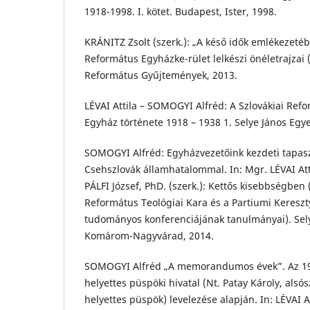
1918-1998. I. kötet. Budapest, Ister, 1998.
KRÁNITZ Zsolt (szerk.): „A késő idők emlékezeté
Református Egyházke-rület lelkészi önéletrajzai 
Református Gyűjtemények, 2013.
LÉVAI Attila – SOMOGYI Alfréd: A Szlovákiai Ref
Egyház története 1918 – 1938 1. Selye János Eg
SOMOGYI Alfréd: Egyházvezetőink kezdeti tapasz
Csehszlovák államhatalommal. In: Mgr. LÉVAI Atti
PÁLFI József, PhD. (szerk.): Kettős kisebbségben
Református Teológiai Kara és a Partiumi Keresz
tudományos konferenciájának tanulmányai). Sel
Komárom-Nagyvárad, 2014.
SOMOGYI Alfréd „A memorandumos évek”. Az 19
helyettes püspöki hivatal (Nt. Patay Károly, alsó
helyettes püspök) levelezése alapján. In: LÉVAI At