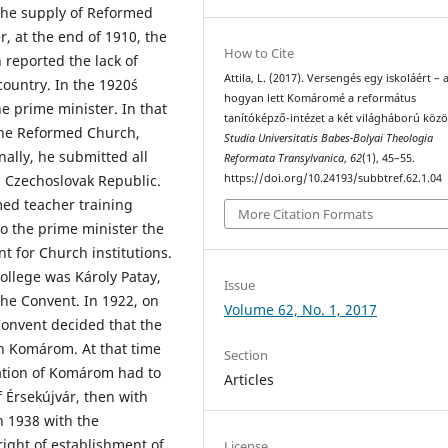
 the supply of Reformed
, at the end of 1910, the
How to Cite
reported the lack of
Attila, L. (2017). Versengés egy iskoláért –
country. In the 1920´s
hogyan lett Komáromé a református
e prime minister. In that
tanítóképző-intézet a két világháború közö
the Reformed Church,
Studia Universitatis Babes-Bolyai Theologia
ally, he submitted all
Reformata Transylvanica
,
62
(1), 45–55.
 Czechoslovak Republic.
https://doi.org/10.24193/subbtref.62.1.04
ed teacher training
More Citation Formats
to the prime minister the
t for Church institutions.
college was Károly Patay,
Issue
he Convent. In 1922, on
Volume 62, No. 1, 2017
Convent decided that the
in Komárom. At that time
Section
tion of Komárom had to
Articles
 Érsekújvár, then with
n 1938 with the
right of establishment of
License