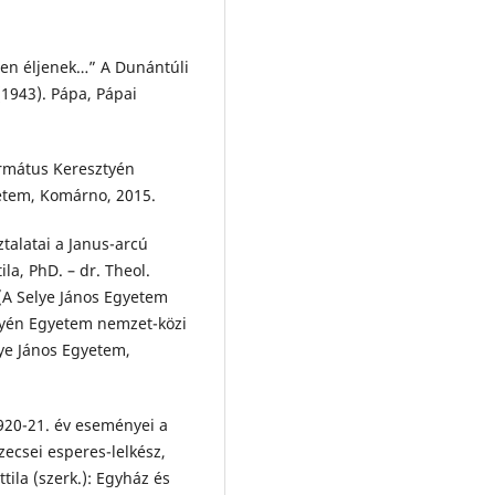
ben éljenek…” A Dunántúli
(1943). Pápa, Pápai
ormátus Keresztyén
yetem, Komárno, 2015.
talatai a Janus-arcú
la, PhD. – dr. Theol.
 (A Selye János Egyetem
tyén Egyetem nemzet-közi
ye János Egyetem,
20-21. év eseményei a
szecsei esperes-lelkész,
tila (szerk.): Egyház és