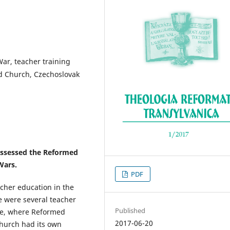
ar, teacher training
d Church, Czechoslovak
ossessed the Reformed
Wars.
PDF
cher education in the
e were several teacher
Published
re, where Reformed
2017-06-20
Church had its own