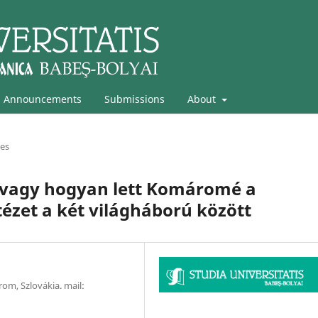
Announcements
Submissions
About
les
 avagy hogyan lett Komáromé a
ézet a két világháború között
om, Szlovákia. mail: