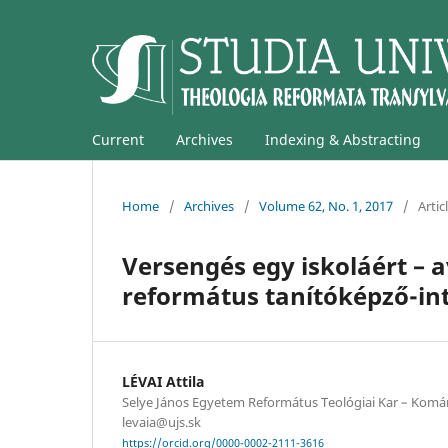
Current
Archives
Indexing & Abstracting
Home
/
Archives
/
Volume 62, No. 1, 2017
/
Artic
Versengés egy iskoláért –
református tanítóképző-int
LÉVAI Attila
Selye János Egyetem Református Teológiai Kar – Komár
levaia@ujs.sk
https://orcid.org/0000-0002-2111-3616