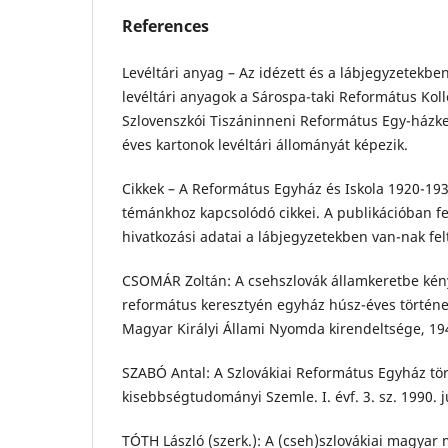
References
Levéltári anyag – Az idézett és a lábjegyzetekben
levéltári anyagok a Sárospa-taki Református Kol
Szlovenszkói Tiszáninneni Református Egy-házke
éves kartonok levéltári állományát képezik.
Cikkek – A Református Egyház és Iskola 1920-193
témánkhoz kapcsolódó cikkei. A publikációban fe
hivatkozási adatai a lábjegyzetekben van-nak fel
CSOMÁR Zoltán: A csehszlovák államkeretbe kén
református keresztyén egyház húsz-éves történe
Magyar Királyi Állami Nyomda kirendeltsége, 19
SZABÓ Antal: A Szlovákiai Református Egyház tört
kisebbségtudományi Szemle. I. évf. 3. sz. 1990. j
TÓTH László (szerk.): A (cseh)szlovákiai magyar