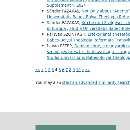
Supplement 1, 2024
Sándor FAZAKAS,
Not Only about “Agents”!
Universitatis Babes-Bolyai Theologia Refo
Sándor FAZAKAS,
Kirche und Zivilgesells
in Europa
,
Studia Universitatis Babes-Bol
Pál Iván SZONTAGH,
Értékorientált vezet
Babes-Bolyai Theologia Reformata Transylv
István PÉTER,
Damjanichné, a magyarok nag
személyes presztízs hatótávolsága – avag
Studia Universitatis Babes-Bolyai Theolog
<<
<
1
2
3
4
5
6
7
8
9
10
>
>>
You may also
start an advanced similarity searc