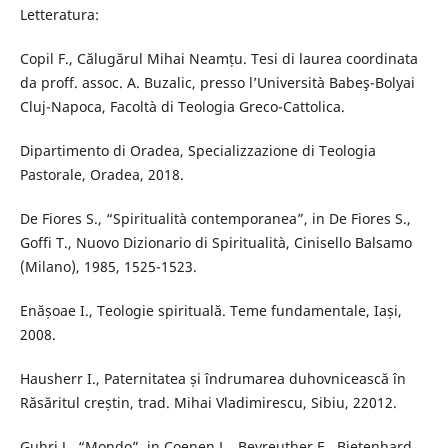
Letteratura:
Copil F., Călugărul Mihai Neamțu. Tesi di laurea coordinata
da proff. assoc. A. Buzalic, presso l’Università Babeş-Bolyai
Cluj-Napoca, Facoltà di Teologia Greco-Cattolica.
Dipartimento di Oradea, Specializzazione di Teologia
Pastorale, Oradea, 2018.
De Fiores S., “Spiritualità contemporanea”, in De Fiores S.,
Goffi T., Nuovo Dizionario di Spiritualità, Cinisello Balsamo
(Milano), 1985, 1525-1523.
Enășoae I., Teologie spirituală. Teme fundamentale, Iași,
2008.
Hausherr I., Paternitatea și îndrumarea duhovnicească în
Răsăritul creștin, trad. Mihai Vladimirescu, Sibiu, 22012.
Guhri J., “Mondo”, in Coenen L., Beyreuther E., Bietenhard