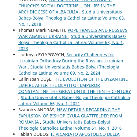
CHURCH’S SOCIAL DOCTRINE... ON LIFE IN THE
ARCHDIOCESE OF ALBA IULIA
,
Studia Universitatis
Babeș-Bolyai Theologia Catholica Latina: Volume 63,
No. 1, 2018
Thomas Mark NÉMETH,
POPE FRANCIS AND RUSSIA’S
WAR AGAINST UKRAINE
,
Studia Universitatis Babeș-
Bolyai Theologia Catholica Latina: Volume 68, No. 1,
2023
Liudmyla FYLYPOVYCH,
Security Challenges for
Ukrainian Orthodoxy During the Russian-Ukrainian
War
,
Studia Universitatis Babeș-Bolyai Theologia
Catholica Latina: Volume 69, No. 2, 2024
Călin Ioan DUȘE,
THE EVOLUTION OF THE BYZANTINE
EMPIRE AFTER THE DEATH OF EMPEROR
CONSTANTINE THE GREAT UNTIL THE TENTH CENTURY
,
Studia Universitatis Babeș-Bolyai Theologia Catholica
Latina: Volume 66, No. 1, 2021
Szabolcs ANDRÁS,
NEW DETAILS REGARDING THE
EXPULSION OF BISHOP GYULA GLATTFELDER FROM
ROMANIA
,
Studia Universitatis Babeș-Bolyai
Theologia Catholica Latina: Volume 61, No. 1, 2016
Fabian DOBOȘ,
IL VICARIATO APOSTOLICO DELLA