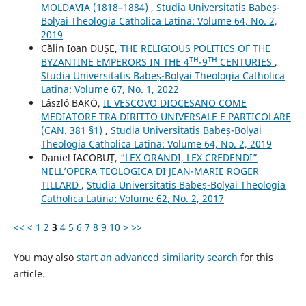
MOLDAVIA (1818–1884)
,
Studia Universitatis Babeș-
Bolyai Theologia Catholica Latina: Volume 64, No. 2,
2019
Călin Ioan DUȘE,
THE RELIGIOUS POLITICS OF THE
BYZANTINE EMPERORS IN THE 4ᵀᴴ-9ᵀᴴ CENTURIES
,
Studia Universitatis Babeș-Bolyai Theologia Catholica
Latina: Volume 67, No. 1, 2022
László BAKÓ,
IL VESCOVO DIOCESANO COME
MEDIATORE TRA DIRITTO UNIVERSALE E PARTICOLARE
(CAN. 381 §1)
,
Studia Universitatis Babeș-Bolyai
Theologia Catholica Latina: Volume 64, No. 2, 2019
Daniel IACOBUȚ,
“LEX ORANDI, LEX CREDENDI”
NELL’OPERA TEOLOGICA DI JEAN-MARIE ROGER
TILLARD
,
Studia Universitatis Babeș-Bolyai Theologia
Catholica Latina: Volume 62, No. 2, 2017
<<
<
1
2
3
4
5
6
7
8
9
10
>
>>
You may also
start an advanced similarity search
for this
article.