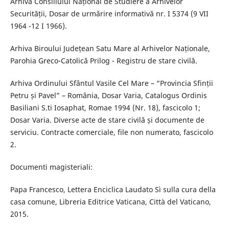
Arhiva Consiliului Național de Studiere a Arhivelor
Securității, Dosar de urmărire informativă nr. I 5374 (9 VII
1964 -12 I 1966).
Arhiva Biroului Județean Satu Mare al Arhivelor Naționale,
Parohia Greco-Catolică Prilog - Registru de stare civilă.
Arhiva Ordinului Sfântul Vasile Cel Mare – “Provincia Sfinții
Petru și Pavel” – România, Dosar Varia, Catalogus Ordinis
Basiliani S.ti Iosaphat, Romae 1994 (Nr. 18), fascicolo 1;
Dosar Varia. Diverse acte de stare civilă și documente de
serviciu. Contracte comerciale, file non numerato, fascicolo
2.
Documenti magisteriali:
Papa Francesco, Lettera Enciclica Laudato Sì sulla cura della
casa comune, Libreria Editrice Vaticana, Città del Vaticano,
2015.