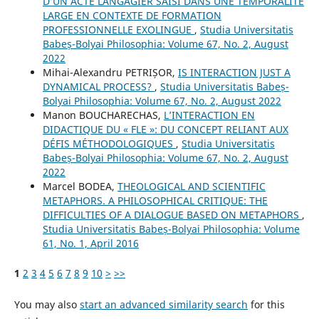
D’UN ACTE LANGAGIER SAISI DANS UNE TEMPORALITÉ
LARGE EN CONTEXTE DE FORMATION
PROFESSIONNELLE EXOLINGUE
,
Studia Universitatis
Babeș-Bolyai Philosophia: Volume 67, No. 2, August
2022
Mihai-Alexandru PETRIȘOR,
IS INTERACTION JUST A
DYNAMICAL PROCESS?
,
Studia Universitatis Babeș-
Bolyai Philosophia: Volume 67, No. 2, August 2022
Manon BOUCHARECHAS,
L’INTERACTION EN
DIDACTIQUE DU « FLE »: DU CONCEPT RELIANT AUX
DÉFIS MÉTHODOLOGIQUES
,
Studia Universitatis
Babeș-Bolyai Philosophia: Volume 67, No. 2, August
2022
Marcel BODEA,
THEOLOGICAL AND SCIENTIFIC
METAPHORS. A PHILOSOPHICAL CRITIQUE: THE
DIFFICULTIES OF A DIALOGUE BASED ON METAPHORS
,
Studia Universitatis Babeș-Bolyai Philosophia: Volume
61, No. 1, April 2016
1
2
3
4
5
6
7
8
9
10
>
>>
You may also
start an advanced similarity search
for this