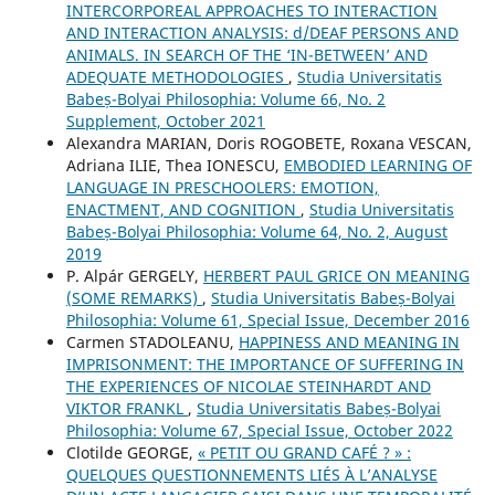
INTERCORPOREAL APPROACHES TO INTERACTION
AND INTERACTION ANALYSIS: d/DEAF PERSONS AND
ANIMALS. IN SEARCH OF THE ‘IN-BETWEEN’ AND
ADEQUATE METHODOLOGIES
,
Studia Universitatis
Babeș-Bolyai Philosophia: Volume 66, No. 2
Supplement, October 2021
Alexandra MARIAN, Doris ROGOBETE, Roxana VESCAN,
Adriana ILIE, Thea IONESCU,
EMBODIED LEARNING OF
LANGUAGE IN PRESCHOOLERS: EMOTION,
ENACTMENT, AND COGNITION
,
Studia Universitatis
Babeș-Bolyai Philosophia: Volume 64, No. 2, August
2019
P. Alpár GERGELY,
HERBERT PAUL GRICE ON MEANING
(SOME REMARKS)
,
Studia Universitatis Babeș-Bolyai
Philosophia: Volume 61, Special Issue, December 2016
Carmen STADOLEANU,
HAPPINESS AND MEANING IN
IMPRISONMENT: THE IMPORTANCE OF SUFFERING IN
THE EXPERIENCES OF NICOLAE STEINHARDT AND
VIKTOR FRANKL
,
Studia Universitatis Babeș-Bolyai
Philosophia: Volume 67, Special Issue, October 2022
Clotilde GEORGE,
« PETIT OU GRAND CAFÉ ? » :
QUELQUES QUESTIONNEMENTS LIÉS À L’ANALYSE