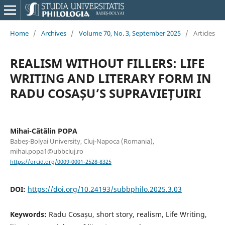
Home
/
Archives
/
Volume 70, No. 3, September 2025
/
Articles
REALISM WITHOUT FILLERS: LIFE
WRITING AND LITERARY FORM IN
RADU COSAȘU’S SUPRAVIEȚUIRI
Mihai-Cătălin POPA
Babeș-Bolyai University, Cluj-Napoca (Romania),
mihai.popa1@ubbcluj.ro
https://orcid.org/0009-0001-2528-8325
DOI:
https://doi.org/10.24193/subbphilo.2025.3.03
Keywords:
Radu Cosașu, short story, realism, Life Writing,