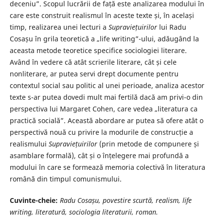
deceniu”. Scopul lucrării de față este analizarea modului în
care este construit realismul în aceste texte și, în același
timp, realizarea unei lecturi a
Supraviețuirilor
lui Radu
Cosașu în grila teoretică a „life writing”-ului, adăugând la
aceasta metode teoretice specifice sociologiei literare.
Având în vedere că atât scrierile literare, cât și cele
nonliterare, ar putea servi drept documente pentru
contextul social sau politic al unei perioade, analiza acestor
texte s-ar putea dovedi mult mai fertilă dacă am privi-o din
perspectiva lui Margaret Cohen, care vedea „literatura ca
practică socială”. Această abordare ar putea să ofere atât o
perspectivă nouă cu privire la modurile de construcție a
realismului
Supraviețuirilor
(prin metode de compunere și
asamblare formală), cât și o înțelegere mai profundă a
modului în care se formează memoria colectivă în literatura
română din timpul comunismului.
Cuvinte-cheie:
Radu Cosașu, povestire scurtă, realism, life
writing, literatură, sociologia literaturii, roman.