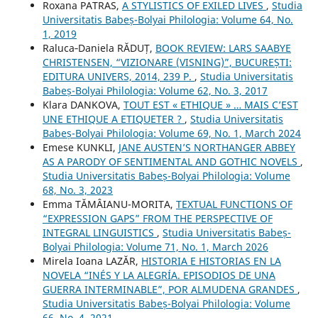
Roxana PATRAS,
A STYLISTICS OF EXILED LIVES
,
Studia
Universitatis Babeș-Bolyai Philologia: Volume 64, No.
1, 2019
Raluca‐Daniela RĂDUȚ,
BOOK REVIEW: LARS SAABYE
CHRISTENSEN, “VIZIONARE (VISNING)”, BUCUREȘTI:
EDITURA UNIVERS, 2014, 239 P.
,
Studia Universitatis
Babeș-Bolyai Philologia: Volume 62, No. 3, 2017
Klara DANKOVA,
TOUT EST « ETHIQUE » … MAIS C’EST
UNE ETHIQUE A ETIQUETER ?
,
Studia Universitatis
Babeș-Bolyai Philologia: Volume 69, No. 1, March 2024
Emese KUNKLI,
JANE AUSTEN’S NORTHANGER ABBEY
AS A PARODY OF SENTIMENTAL AND GOTHIC NOVELS
,
Studia Universitatis Babeș-Bolyai Philologia: Volume
68, No. 3, 2023
Emma TĂMÂIANU-MORITA,
TEXTUAL FUNCTIONS OF
“EXPRESSION GAPS” FROM THE PERSPECTIVE OF
INTEGRAL LINGUISTICS
,
Studia Universitatis Babeș-
Bolyai Philologia: Volume 71, No. 1, March 2026
Mirela Ioana LAZĂR,
HISTORIA E HISTORIAS EN LA
NOVELA “INÉS Y LA ALEGRÍA. EPISODIOS DE UNA
GUERRA INTERMINABLE”, POR ALMUDENA GRANDES
,
Studia Universitatis Babeș-Bolyai Philologia: Volume
66, No. 4, 2021