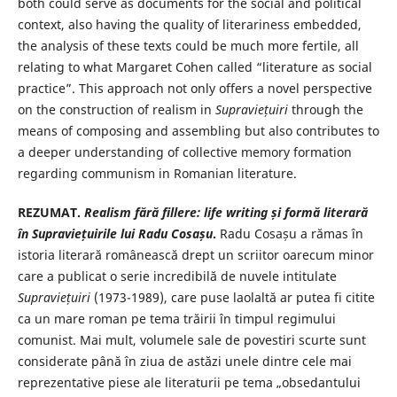
both could serve as documents for the social and political
context, also having the quality of literariness embedded,
the analysis of these texts could be much more fertile, all
relating to what Margaret Cohen called “literature as social
practice”. This approach not only offers a novel perspective
on the construction of realism in
Supraviețuiri
through the
means of composing and assembling but also contributes to
a deeper understanding of collective memory formation
regarding communism in Romanian literature.
REZUMAT.
Realism fără fillere: life writing și formă literară
în Supraviețuirile
lui Radu Cosașu
.
Radu Cosașu a rămas în
istoria literară românească drept un scriitor oarecum minor
care a publicat o serie incredibilă de nuvele intitulate
Supraviețuiri
(1973-1989), care puse laolaltă ar putea fi citite
ca un mare roman pe tema trăirii în timpul regimului
comunist. Mai mult, volumele sale de povestiri scurte sunt
considerate până în ziua de astăzi unele dintre cele mai
reprezentative piese ale literaturii pe tema „obsedantului