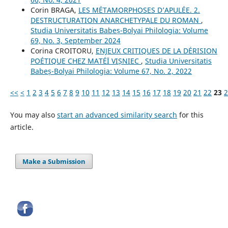
Corin BRAGA,
LES MÉTAMORPHOSES D’APULÉE. 2.
DESTRUCTURATION ANARCHETYPALE DU ROMAN
,
Studia Universitatis Babeș-Bolyai Philologia: Volume
69, No. 3, September 2024
Corina CROITORU,
ENJEUX CRITIQUES DE LA DÉRISION
POÉTIQUE CHEZ MATÉÏ VIȘNIEC
,
Studia Universitatis
Babeș-Bolyai Philologia: Volume 67, No. 2, 2022
<<
<
1
2
3
4
5
6
7
8
9
10
11
12
13
14
15
16
17
18
19
20
21
22
23
2
You may also
start an advanced similarity search
for this
article.
Make a Submission