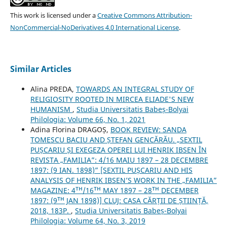
This work is licensed under a
Creative Commons Attribution-
NonCommercial-NoDerivatives 4.0 International License
.
Similar Articles
Alina PREDA,
TOWARDS AN INTEGRAL STUDY OF
RELIGIOSITY ROOTED IN MIRCEA ELIADE'S NEW
HUMANISM
,
Studia Universitatis Babeș-Bolyai
Philologia: Volume 66, No. 1, 2021
Adina Florina DRAGOȘ,
BOOK REVIEW: SANDA
TOMESCU BACIU AND ȘTEFAN GENCĂRĂU. „SEXTIL
PUȘCARIU ȘI EXEGEZA OPEREI LUI HENRIK IBSEN ÎN
REVISTA „FAMILIA”: 4/16 MAIU 1897 – 28 DECEMBRE
1897: (9 IAN. 1898)” [SEXTIL PUȘCARIU AND HIS
ANALYSIS OF HENRIK IBSEN’S WORK IN THE „FAMILIA”
MAGAZINE: 4ᵀᴴ/16ᵀᴴ MAY 1897 – 28ᵀᴴ DECEMBER
1897: (9ᵀᴴ JAN 1898)] CLUJ: CASA CĂRȚII DE ȘTIINȚĂ,
2018, 183P.
,
Studia Universitatis Babeș-Bolyai
Philologia: Volume 64, No. 3, 2019