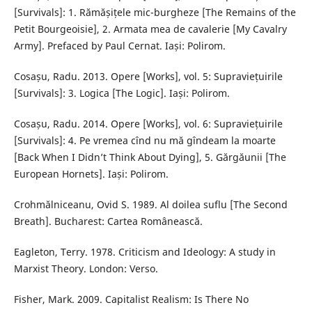
[Survivals]: 1. Rămășițele mic-burgheze [The Remains of the
Petit Bourgeoisie], 2. Armata mea de cavalerie [My Cavalry
Army]. Prefaced by Paul Cernat. Iași: Polirom.
Cosașu, Radu. 2013. Opere [Works], vol. 5: Supraviețuirile
[Survivals]: 3. Logica [The Logic]. Iași: Polirom.
Cosașu, Radu. 2014. Opere [Works], vol. 6: Supraviețuirile
[Survivals]: 4. Pe vremea cînd nu mă gîndeam la moarte
[Back When I Didn’t Think About Dying], 5. Gărgăunii [The
European Hornets]. Iași: Polirom.
Crohmălniceanu, Ovid S. 1989. Al doilea suflu [The Second
Breath]. Bucharest: Cartea Românească.
Eagleton, Terry. 1978. Criticism and Ideology: A study in
Marxist Theory. London: Verso.
Fisher, Mark. 2009. Capitalist Realism: Is There No