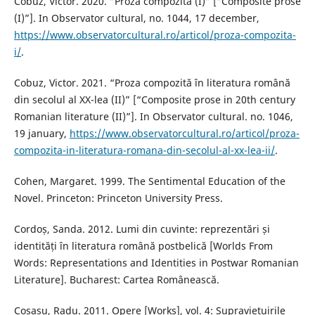
Cobuz, Victor. 2020. “Proza compozită (I)” [“Composite prose
(I)”]. In Observator cultural, no. 1044, 17 december,
https://www.observatorcultural.ro/articol/proza-compozita-
i/
.
Cobuz, Victor. 2021. “Proza compozită în literatura română
din secolul al XX-lea (II)” [“Composite prose in 20th century
Romanian literature (II)”]. In Observator cultural. no. 1046,
19 january,
https://www.observatorcultural.ro/articol/proza-
compozita-in-literatura-romana-din-secolul-al-xx-lea-ii/
.
Cohen, Margaret. 1999. The Sentimental Education of the
Novel. Princeton: Princeton University Press.
Cordoș, Sanda. 2012. Lumi din cuvinte: reprezentări și
identități în literatura română postbelică [Worlds From
Words: Representations and Identities in Postwar Romanian
Literature]. Bucharest: Cartea Românească.
Cosașu, Radu. 2011. Opere [Works], vol. 4: Supraviețuirile