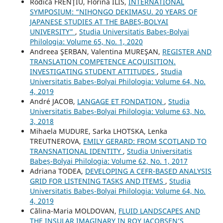
Rodica FRENŢIU, Florina ILIS,
INTERNATIONAL
SYMPOSIUM: “NIHONGO DEKIMASU. 20 YEARS OF
JAPANESE STUDIES AT THE BABEȘ-BOLYAI
UNIVERSITY”
,
Studia Universitatis Babeș-Bolyai
Philologia: Volume 65, No. 1, 2020
Andreea ŞERBAN, Valentina MUREŞAN,
REGISTER AND
TRANSLATION COMPETENCE ACQUISITION.
INVESTIGATING STUDENT ATTITUDES
,
Studia
Universitatis Babeș-Bolyai Philologia: Volume 64, No.
4, 2019
André JACOB,
LANGAGE ET FONDATION
,
Studia
Universitatis Babeș-Bolyai Philologia: Volume 63, No.
3, 2018
Mihaela MUDURE, Sarka LHOTSKA, Lenka
TREUTNEROVA,
EMILY GERARD: FROM SCOTLAND TO
TRANSNATIONAL IDENTITY
,
Studia Universitatis
Babeș-Bolyai Philologia: Volume 62, No. 1, 2017
Adriana TODEA,
DEVELOPING A CEFR-BASED ANALYSIS
GRID FOR LISTENING TASKS AND ITEMS
,
Studia
Universitatis Babeș-Bolyai Philologia: Volume 64, No.
4, 2019
Călina-Maria MOLDOVAN,
FLUID LANDSCAPES AND
THE INSULAR IMAGINARY IN ROY JACOBSEN’S