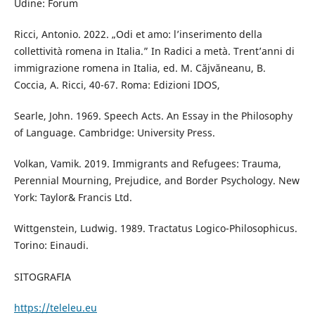
Udine: Forum
Ricci, Antonio. 2022. „Odi et amo: l’inserimento della
collettività romena in Italia.” In Radici a metà. Trent’anni di
immigrazione romena in Italia, ed. M. Căjvăneanu, B.
Coccia, A. Ricci, 40-67. Roma: Edizioni IDOS,
Searle, John. 1969. Speech Acts. An Essay in the Philosophy
of Language. Cambridge: University Press.
Volkan, Vamik. 2019. Immigrants and Refugees: Trauma,
Perennial Mourning, Prejudice, and Border Psychology. New
York: Taylor& Francis Ltd.
Wittgenstein, Ludwig. 1989. Tractatus Logico-Philosophicus.
Torino: Einaudi.
SITOGRAFIA
https://teleleu.eu