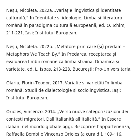
Neșu, Nicoleta. 2022a. „Variație lingvistică și identitate
culturală.” In Identitate și ideologie. Limba și literatura
română în paradigma culturală europeană, ed. O. Ichim,
211-221. Iași: Institutul European.
Neșu, Nicoleta. 2022b. „Metafore prin care (și) predăm –
Metaphors We Teach By.” In Predarea, receptarea și
evaluarea limbii române ca limbă străină. Dinamică și
varietate, ed. L. Ispas, 218-228. București: Pro-Universitaria.
Olariu, Florin-Teodor. 2017. Variație și varietăți în limba
română. Studii de dialectologie și sociolingvistică. Iași:
Institutul European.
Orioles, Vincenzo. 2014. „Verso nuove categorizzazioni dei
contesti migratori. Dall’italianità all’italicità.” In Essere
italiani nel mondo globale oggi. Riscoprire l'appartenenza,
Raffaella Bombi e Vincenzo Orioles (a cura di), 109-116.