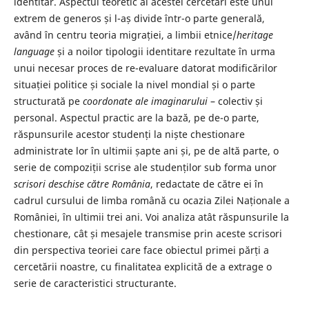
identitar. Aspectul teoretic al acestei cercetări este unul
extrem de generos și l-aș divide într-o parte generală,
având în centru teoria migrației, a limbii etnice/
heritage
language
și a noilor tipologii identitare rezultate în urma
unui necesar proces de re-evaluare datorat modificărilor
situației politice și sociale la nivel mondial și o parte
structurată pe
coordonate ale imaginarului
– colectiv și
personal. Aspectul practic are la bază, pe de-o parte,
răspunsurile acestor studenți la niște chestionare
administrate lor în ultimii șapte ani și, pe de altă parte, o
serie de compoziții scrise ale studenților sub forma unor
scrisori deschise către România
, redactate de către ei în
cadrul cursului de limba română cu ocazia Zilei Naționale a
României, în ultimii trei ani. Voi analiza atât răspunsurile la
chestionare, cât și mesajele transmise prin aceste scrisori
din perspectiva teoriei care face obiectul primei părți a
cercetării noastre, cu finalitatea explicită de a extrage o
serie de caracteristici structurante.