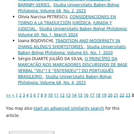
BARRØY-SERIES
,
Studia Universitatis Babeș-Bolyai
Philologia: Volume 68, No. 2, 2023
Olivia Narcisa PETRESCU,
CONSIDERACIONES EN
TORNO A LA TRADUCCIÓN JURÍDICA, JURADA Y
JUDICIAL
,
Studia Universitatis Babeș-Bolyai Philologia:
Volume 69, No. 1, March 2024
Ioana BOJOVSCHI,
TRADITION AND MODERNITY IN
ZHANG AILING’S SHORTSTORIES
,
Studia Universitatis
Babeș-Bolyai Philologia: Volume 65, No. 1, 2020
Sérgio DUARTE JULIÃO DA SILVA,
O PRINCÍPIO DA
MARCAÇÃO NOS MARCADORES DISCURSIVOS DE BASE
VERBAL "VIU"? E "ENTENDEU"? DO PORTUGUÊS
BRASILEIRO
,
Studia Universitatis Babeș-Bolyai
Philologia: Volume 68, No. 4, 2023
<<
<
1
2
3
4
5
6
7
8
9
10
11
12
13
14
15
16
17
18
19
20
21
22
23
2
You may also
start an advanced similarity search
for this
article.