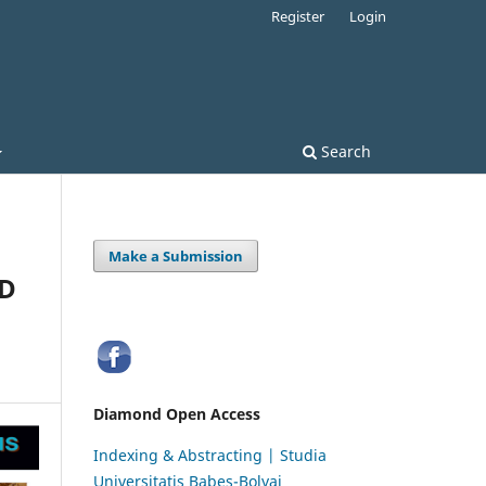
Register
Login
Search
Make a Submission
ED
Diamond Open Access
Indexing & Abstracting | Studia
Universitatis Babeș-Bolyai