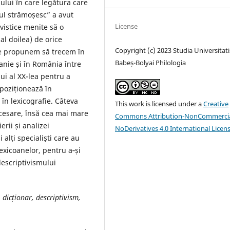
lui în care legătura care
tul strămoșesc” a avut
License
gvistice menite să o
al doilea) de orice
Copyright (c) 2023 Studia Universitati
ne propunem să trecem în
Babeș-Bolyai Philologia
anie și în România între
lui al XX-lea pentru a
poziționează în
în lexicografie. Câteva
This work is licensed under a
Creative
necesare, însă cea mai mare
Commons Attribution-NonCommercia
erii și analizei
NoDerivatives 4.0 International Licen
 alți specialiști care au
exicoanelor, pentru a‑și
scrip­ti­vismului
 dicționar, descriptivism,