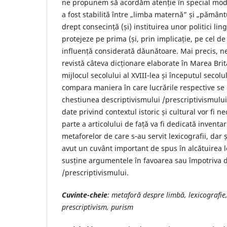
ne propunem să acordăm atenție în special modu
a fost stabilită între „limba maternă” și „pămân
drept consecință (și) instituirea unor politici lin
protejeze pe prima (și, prin implicație, pe cel de 
influență considerată dăunătoare. Mai precis, 
revistă câteva dicționare elaborate în Marea Brit
mijlocul secolului al XVIII-lea și începutul secolu
compara maniera în care lucrările respective se 
chestiunea descriptivismului /prescriptivismului 
date privind contextul istoric și cultural vor fi 
parte a articolului de față va fi dedicată inventari
metaforelor de care s‑au servit lexicografii, dar și
avut un cuvânt important de spus în alcătuirea l
susține argumentele în favoarea sau împotriva de
/prescriptivismului.
Cuvinte-cheie
: metaforă despre limbă, lexicografie,
prescriptivism, purism