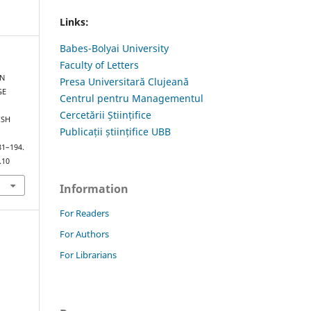
Links:
Babes-Bolyai University
Faculty of Letters
ON
Presa Universitară Clujeană
GE
Centrul pentru Managementul
Cercetării Științifice
ISH
Publicații științifice UBB
181–194.
.10
Information
For Readers
For Authors
For Librarians