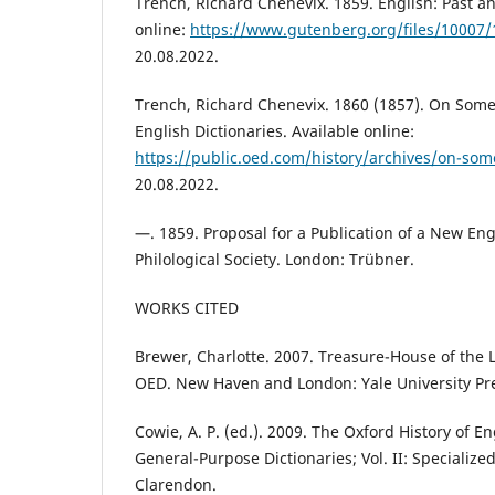
Trench, Richard Chenevix. 1859. English: Past an
online:
https://www.gutenberg.org/files/10007
20.08.2022.
Trench, Richard Chenevix. 1860 (1857). On Some
English Dictionaries. Available online:
https://public.oed.com/history/archives/on-some
20.08.2022.
—. 1859. Proposal for a Publication of a New Eng
Philological Society. London: Trübner.
WORKS CITED
Brewer, Charlotte. 2007. Treasure-House of the 
OED. New Haven and London: Yale University Pr
Cowie, A. P. (ed.). 2009. The Oxford History of En
General-Purpose Dictionaries; Vol. II: Specialized
Clarendon.