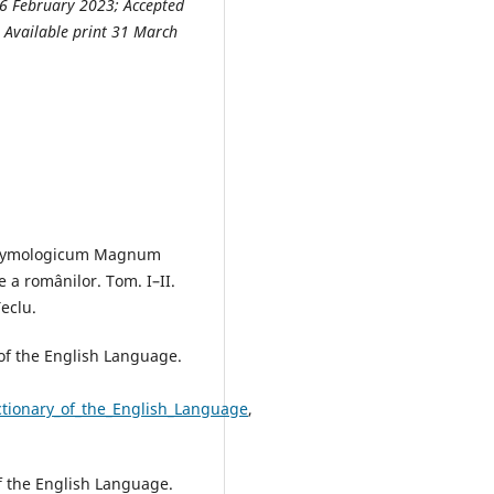
 6 February 2023; Accepted
 Available print 31 March
. Etymologicum Magnum
 a românilor. Tom. I–II.
Teclu.
 of the English Language.
ictionary_of_the_English_Language
,
of the English Language.