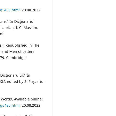
pg5430.html
, 20.08.2022.
one.” In Dicţionariul
 Laurian, I. C. Massim.
ni.
ns.” Republished in The
 and Men of Letters,
9-79. Cambridge:
Dicționarului.” In
XLI, edited by S. Puşcariu.
 Words. Available online:
pg6480.html
, 20.08.2022.