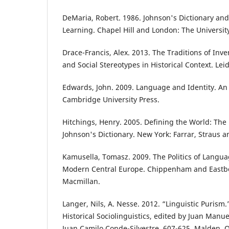
DeMaria, Robert. 1986. Johnson's Dictionary an
Learning. Chapel Hill and London: The University
Drace-Francis, Alex. 2013. The Traditions of Inv
and Social Stereotypes in Historical Context. Leid
Edwards, John. 2009. Language and Identity. An
Cambridge University Press.
Hitchings, Henry. 2005. Defining the World: The 
Johnson's Dictionary. New York: Farrar, Straus a
Kamusella, Tomasz. 2009. The Politics of Langu
Modern Central Europe. Chippenham and Eastb
Macmillan.
Langer, Nils, A. Nesse. 2012. “Linguistic Purism
Historical Sociolinguistics, edited by Juan Ma
Juan Camilo Conde-Silvestre. 607-625. Malden, O