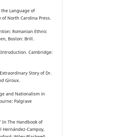
d the Language of
 of North Carolina Press.
ention: Romanian Ethnic
en, Boston: Brill.
 Introduction. Cambridge:
Extraordinary Story of Dr.
nd Giroux.
age and Nationalism in
ourne: Palgrave
.” In The Handbook of
nuel Hernández-Campoy,
xford: Wiley-Blackwell.