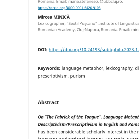
Romania. Email: maria.stefanescu@ubbcluj.ro.
https://orcid.org/0000-0001-6426-9103
Mircea MINICĂ
Lexicographer, “Sextil Puşcariu” Institute of Linguistic
Romanian Academy, Cluj-Napoca, Romania. Email: mi
DOI:
https://doi.org/10.24193/subbphilo.2023.1
Keywords:
language metaphor, lexicography, dic
prescriptivism, purism
Abstract
On “The Fabrick of the Tongue”. Language Metap
Descriptivism/Prescriptivism in English and Roma
has been considerable scholarly interest in the