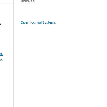
Browse
Open Journal Systems
s
l-
se
.