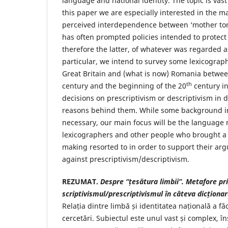
language and national identity. The topic is vast
this paper we are especially interested in the m
perceived interdependence between ‘mother ton
has often prompted policies intended to protect
therefore the latter, of whatever was regarded a
particular, we intend to survey some lexicograp
Great Britain and (what is now) Romania betwee
th
century and the beginning of the 20
century i
decisions on prescriptivism or descriptivism in d
reasons behind them. While some background in
necessary, our main focus will be the language
lexicographers and other people who brought a c
making resorted to in order to support their arg
against prescriptivism/descriptivism.
REZUMAT.
Despre “țesătura limbii”. Metafore pr
scriptivismul/prescriptivismul în câteva dicționa
Relația dintre limbă și identitatea națională a f
cercetări. Subiectul este unul vast și complex, în