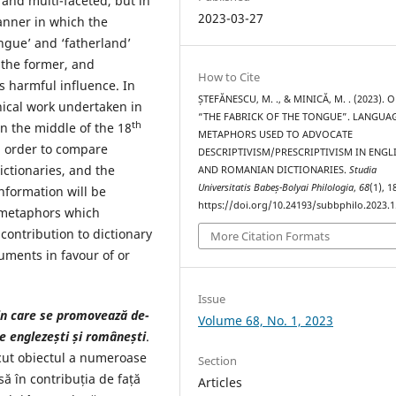
 and multi-faceted, but in
2023-03-27
anner in which the
gue’ and ‘fatherland’
 the former, and
How to Cite
s harmful influence. In
ȘTEFĂNESCU, M. ., & MINICĂ, M. . (2023). 
hical work undertaken in
“THE FABRICK OF THE TONGUE”. LANGUA
th
n the middle of the 18
METAPHORS USED TO ADVOCATE
n order to compare
DESCRIPTIVISM/PRESCRIPTIVISM IN ENGL
ictionaries, and the
AND ROMANIAN DICTIONARIES.
Studia
Universitatis Babeș-Bolyai Philologia
,
68
(1), 
formation will be
https://doi.org/10.24193/subbphilo.2023.1
 metaphors which
ontribution to dictionary
More Citation Formats
uments in favour of or
Issue
in care se promovează de­
Volume 68, No. 1, 2023
re englezești și românești
.
ăcut obiectul a numeroase
Section
să în contribuția de față
Articles