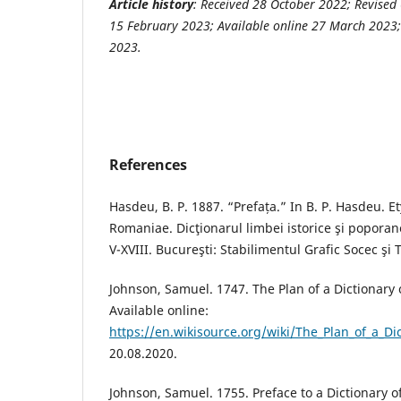
Article history
: Received 28 October 2022; Revised
15 February 2023; Available online 27 March 2023;
2023.
References
Hasdeu, B. P. 1887. “Prefața.” In B. P. Hasdeu
Romaniae. Dicţionarul limbei istorice şi poporane
V-XVIII. Bucureşti: Stabilimentul Grafic Socec şi 
Johnson, Samuel. 1747. The Plan of a Dictionary
Available online:
https://en.wikisource.org/wiki/The_Plan_of_a_D
20.08.2020.
Johnson, Samuel. 1755. Preface to a Dictionary 