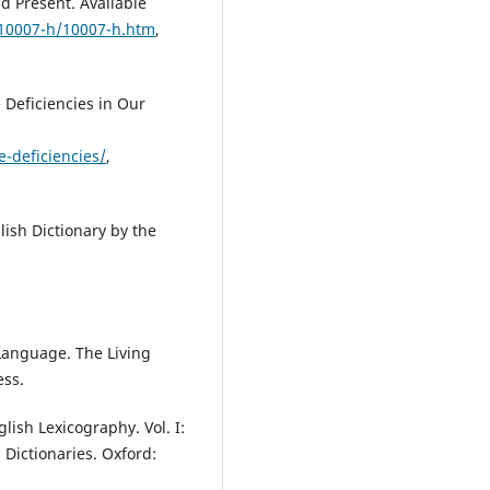
d Present. Available
/10007-h/10007-h.htm
,
 Deficiencies in Our
-deficiencies/
,
lish Dictionary by the
Language. The Living
ess.
glish Lexicography. Vol. I:
 Dictionaries. Oxford: