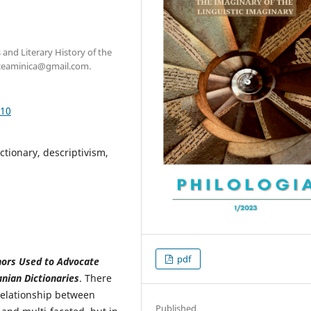
s and Literary History of the
rceaminica@gmail.com.
.10
tionary, descriptivism,
pdf
hors Used to Advocate
nian Dictionaries
. There
 relationship between
Published