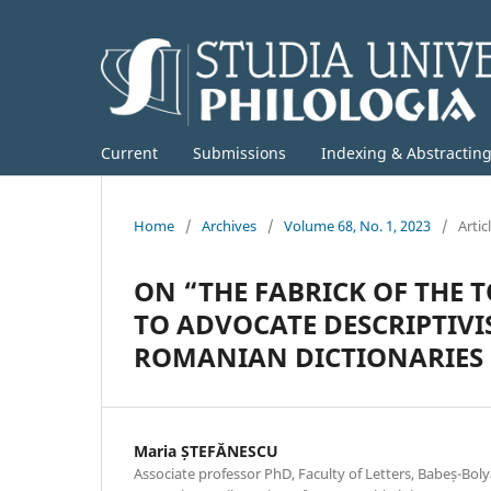
Current
Submissions
Indexing & Abstractin
Home
/
Archives
/
Volume 68, No. 1, 2023
/
Artic
ON “THE FABRICK OF THE
TO ADVOCATE DESCRIPTIVI
ROMANIAN DICTIONARIES
Maria ȘTEFĂNESCU
Associate professor PhD, Faculty of Letters, Babeș-Boly