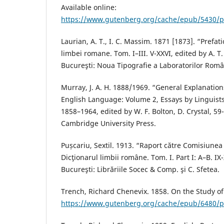
Available online:
https://www.gutenberg.org/cache/epub/5430/
Laurian, A. T., I. C. Massim. 1871 [1873]. “Prefati
limbei romane. Tom. I–III. V-XXVI, edited by A. T.
Bucureşti: Noua Tipografie a Laboratorilor Româ
Murray, J. A. H. 1888/1969. “General Explanatio
English Language: Volume 2, Essays by Linguists
1858–1964, edited by W. F. Bolton, D. Crystal, 5
Cambridge University Press.
Pușcariu, Sextil. 1913. “Raport către Comisiunea 
Dicţionarul limbii române. Tom. I. Part I: A–B. IX-
Bucureşti: Librăriile Socec & Comp. şi C. Sfetea.
Trench, Richard Chenevix. 1858. On the Study of
https://www.gutenberg.org/cache/epub/6480/