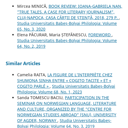
Mircea MINICĂ,
BOOK REVIEW: IOANA-GABRIELA NAN,
”TRUE TALES. A CASE FOR LITERARY JOURNALISM”,
CLUJ-NAPOCA, CASA CĂRȚII DE ȘTIINȚĂ, 2018, 279 P.
,
Studia Universitatis Babeș-Bolyai Philologia: Volume
65, No. 3, 2020
Elena PĂCURAR, Maria ȘTEFĂNESCU,
FOREWORD
,
Studia Universitatis Babeș-Bolyai Philologia: Volume
64, No. 2, 2019
Similar Articles
Camelia RAITA,
LA FIGURE DE L’INTERPRÈTE CHEZ
SHUMONA SINHA ENTRE « COGITO TACITE » ET «
COGITO PARLÉ »
,
Studia Universitatis Babeș-Bolyai
Philologia: Volume 68, No. 1, 2023
Sanda TOMESCU BACIU,
PARTICIPATION IN THE
SEMINAR ON NORWEGIAN LANGUAGE, LITERATURE
AND CULTURE, ORGANIZED BY THE “CENTRE FOR
NORWEGIAN STUDIES ABROAD” (SNU), UNIVERSITY
OF AGDER, NORWAY
,
Studia Universitatis Babeș-
Bolyai Philologia: Volume 64, No. 3, 2019