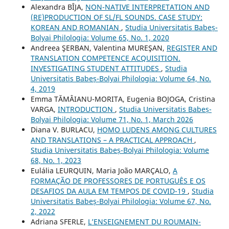
Alexandra BÎJA,
NON-NATIVE INTERPRETATION AND
(RE)PRODUCTION OF SL/FL SOUNDS. CASE STUDY:
KOREAN AND ROMANIAN
,
Studia Universitatis Babeș-
Bolyai Philologia: Volume 65, No. 1, 2020
Andreea ŞERBAN, Valentina MUREŞAN,
REGISTER AND
TRANSLATION COMPETENCE ACQUISITION.
INVESTIGATING STUDENT ATTITUDES
,
Studia
Universitatis Babeș-Bolyai Philologia: Volume 64, No.
4, 2019
Emma TĂMÂIANU-MORITA, Eugenia BOJOGA, Cristina
VARGA,
INTRODUCTION
,
Studia Universitatis Babeș-
Bolyai Philologia: Volume 71, No. 1, March 2026
Diana V. BURLACU,
HOMO LUDENS AMONG CULTURES
AND TRANSLATIONS – A PRACTICAL APPROACH
,
Studia Universitatis Babeș-Bolyai Philologia: Volume
68, No. 1, 2023
Eulália LEURQUIN, Maria João MARÇALO,
A
FORMAÇÃO DE PROFESSORES DE PORTUGUÊS E OS
DESAFIOS DA AULA EM TEMPOS DE COVID-19
,
Studia
Universitatis Babeș-Bolyai Philologia: Volume 67, No.
2, 2022
Adriana SFERLE,
L’ENSEIGNEMENT DU ROUMAIN-