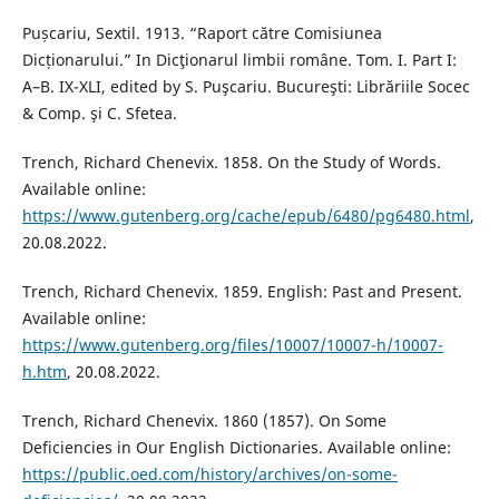
Pușcariu, Sextil. 1913. “Raport către Comisiunea
Dicționarului.” In Dicţionarul limbii române. Tom. I. Part I:
A–B. IX-XLI, edited by S. Puşcariu. Bucureşti: Librăriile Socec
& Comp. şi C. Sfetea.
Trench, Richard Chenevix. 1858. On the Study of Words.
Available online:
https://www.gutenberg.org/cache/epub/6480/pg6480.html
,
20.08.2022.
Trench, Richard Chenevix. 1859. English: Past and Present.
Available online:
https://www.gutenberg.org/files/10007/10007-h/10007-
h.htm
, 20.08.2022.
Trench, Richard Chenevix. 1860 (1857). On Some
Deficiencies in Our English Dictionaries. Available online:
https://public.oed.com/history/archives/on-some-