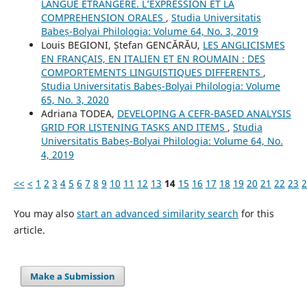
LANGUE ETRANGERE. L’EXPRESSION ET LA
COMPREHENSION ORALES
,
Studia Universitatis
Babeș-Bolyai Philologia: Volume 64, No. 3, 2019
Louis BEGIONI, Ștefan GENCĂRĂU,
LES ANGLICISMES
EN FRANÇAIS, EN ITALIEN ET EN ROUMAIN : DES
COMPORTEMENTS LINGUISTIQUES DIFFERENTS
,
Studia Universitatis Babeș-Bolyai Philologia: Volume
65, No. 3, 2020
Adriana TODEA,
DEVELOPING A CEFR-BASED ANALYSIS
GRID FOR LISTENING TASKS AND ITEMS
,
Studia
Universitatis Babeș-Bolyai Philologia: Volume 64, No.
4, 2019
<<
<
1
2
3
4
5
6
7
8
9
10
11
12
13
14
15
16
17
18
19
20
21
22
23
2
You may also
start an advanced similarity search
for this
article.
Make a Submission