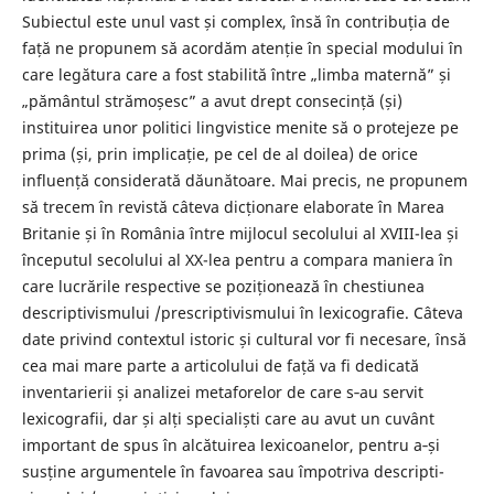
Subiectul este unul vast și complex, însă în contribuția de
față ne propunem să acordăm atenție în special modului în
care legătura care a fost stabilită între „limba maternă” și
„pământul strămoșesc” a avut drept consecință (și)
instituirea unor politici lingvistice menite să o protejeze pe
prima (și, prin implicație, pe cel de al doilea) de orice
influență considerată dăunătoare. Mai precis, ne propunem
să trecem în revistă câteva dicționare elaborate în Marea
Britanie și în România între mijlocul secolului al XVIII-lea și
începutul secolului al XX-lea pentru a compara maniera în
care lucrările respective se poziționează în chestiunea
descriptivismului /prescriptivismului în lexicografie. Câteva
date privind contextul istoric și cultural vor fi necesare, însă
cea mai mare parte a articolului de față va fi dedicată
inventarierii și analizei metaforelor de care s‑au servit
lexicografii, dar și alți specialiști care au avut un cuvânt
important de spus în alcătuirea lexicoanelor, pentru a‑și
susține argumentele în favoarea sau împotriva descrip­ti­