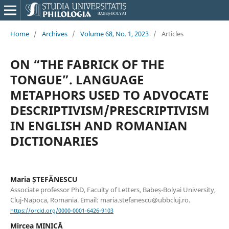
Home
/
Archives
/
Volume 68, No. 1, 2023
/
Articles
ON “THE FABRICK OF THE
TONGUE”. LANGUAGE
METAPHORS USED TO ADVOCATE
DESCRIPTIVISM/PRESCRIPTIVISM
IN ENGLISH AND ROMANIAN
DICTIONARIES
Maria ȘTEFĂNESCU
Associate professor PhD, Faculty of Letters, Babeș-Bolyai University,
Cluj-Napoca, Romania. Email: maria.stefanescu@ubbcluj.ro.
https://orcid.org/0000-0001-6426-9103
Mircea MINICĂ