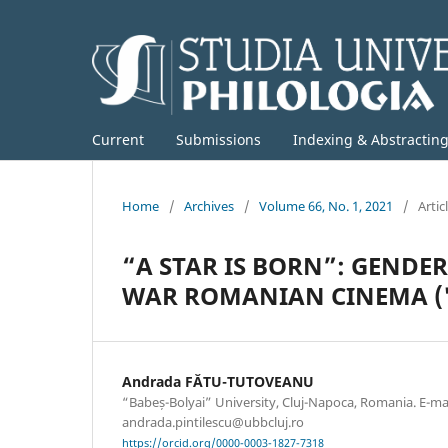
Current
Submissions
Indexing & Abstractin
Home
/
Archives
/
Volume 66, No. 1, 2021
/
Artic
“A STAR IS BORN”: GENDER
WAR ROMANIAN CINEMA ("
Andrada FĂTU-TUTOVEANU
“Babeș-Bolyai” University, Cluj-Napoca, Romania. E-mai
andrada.pintilescu@ubbcluj.ro
https://orcid.org/0000-0003-1827-7318