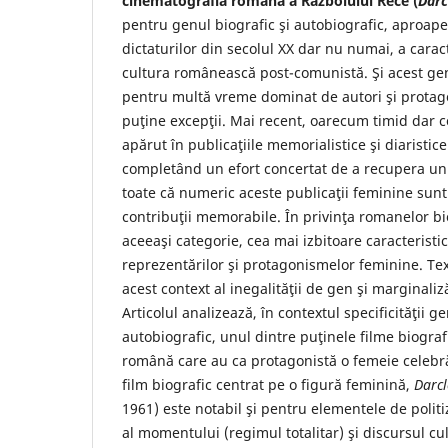
cinematografia română a Războiului Rece (
Darc
pentru genul biografic şi autobiografic, aproape 
dictaturilor din secolul XX dar nu numai, a carac
cultura românească post-comunistă. Şi acest gen, 
pentru multă vreme dominat de autori şi protago
puţine excepţii. Mai recent, oarecum timid dar c
apărut în publicaţiile memorialistice şi diaristic
completând un efort concertat de a recupera un 
toate că numeric aceste publicaţii feminine sunt
contribuţii memorabile. În privinţa romanelor bio
aceeaşi categorie, cea mai izbitoare caracteristi
reprezentărilor şi protagonismelor feminine. Tex
acest context al inegalităţii de gen şi marginaliză
Articolul analizează, în contextul specificităţii ge
autobiografic, unul dintre puţinele filme biogra
română care au ca protagonistă o femeie celebră
film biografic centrat pe o figură feminină,
Darcl
1961) este notabil şi pentru elementele de politiz
al momentului (regimul totalitar) şi discursul cul