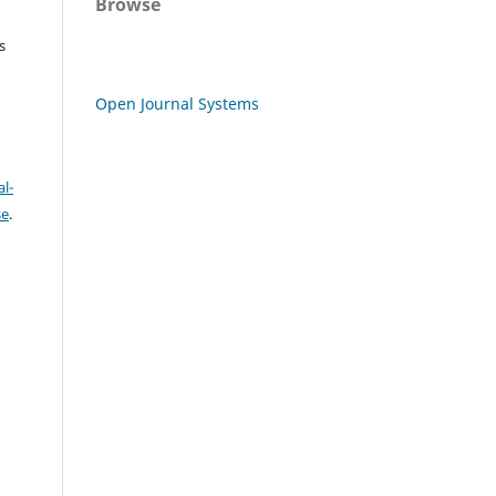
Browse
s
Open Journal Systems
l-
se
.