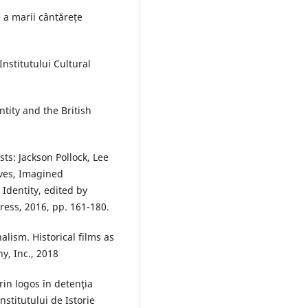
e a marii cântărețe
Institutului Cultural
tity and the British
sts: Jackson Pollock, Lee
ives, Imagined
Identity, edited by
ress, 2016, pp. 161-180.
lism. Historical films as
, Inc., 2018
rin logos în detenţia
nstitutului de Istorie