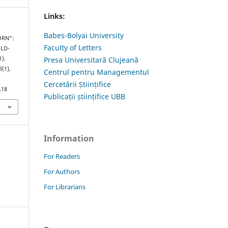
Links:
Babes-Bolyai University
ORN”:
Faculty of Letters
OLD-
).
Presa Universitară Clujeană
6
(1),
Centrul pentru Managementul
Cercetării Științifice
.18
Publicații științifice UBB
Information
For Readers
For Authors
For Librarians