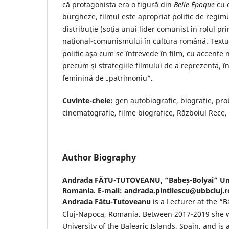
că protagonista era o figură din
Belle Époque
cu o
burgheze, filmul este apropriat politic de regim
distribuţie (soţia unui lider comunist în rolul pr
naţional-comunismului în cultura română. Textul
politic aşa cum se întrevede în film, cu accente 
precum şi strategiile filmului de a reprezenta, în
feminină de „patrimoniu”.
Cuvinte-cheie:
gen autobiografic, biografie, pr
cinematografie, filme biografice, Războiul Rece,
Author Biography
Andrada FĂTU-TUTOVEANU,
“Babeș-Bolyai” Un
Romania. E-mail: andrada.pintilescu@ubbcluj.r
Andrada Fătu-Tutoveanu
is a Lecturer at the “
Cluj-Napoca, Romania. Between 2017-2019 she w
University of the Balearic Islands, Spain, and i