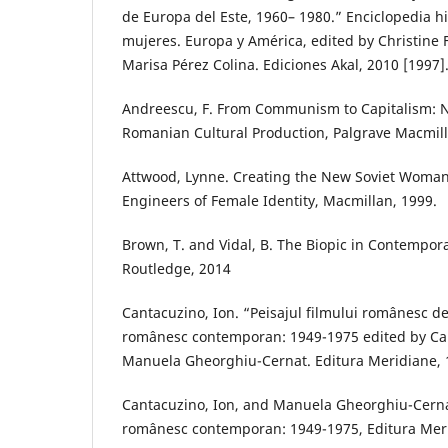
de Europa del Este, 1960– 1980.” Enciclopedia his
mujeres. Europa y América, edited by Christine 
Marisa Pérez Colina. Ediciones Akal, 2010 [1997]
Andreescu, F. From Communism to Capitalism: N
Romanian Cultural Production, Palgrave Macmill
Attwood, Lynne. Creating the New Soviet Woma
Engineers of Female Identity, Macmillan, 1999.
Brown, T. and Vidal, B. The Biopic in Contempora
Routledge, 2014
Cantacuzino, Ion. “Peisajul filmului românesc d
românesc contemporan: 1949-1975 edited by Ca
Manuela Gheorghiu-Cernat. Editura Meridiane, 
Cantacuzino, Ion, and Manuela Gheorghiu-Cerna
românesc contemporan: 1949-1975, Editura Meri