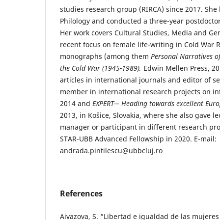
studies research group (RIRCA) since 2017. She 
Philology and conducted a three-year postdoctor
Her work covers Cultural Studies, Media and Gen
recent focus on female life-writing in Cold War 
monographs (among them
Personal Narratives 
the Cold War (1945-1989),
Edwin Mellen Press, 20
articles in international journals and editor of 
member in international research projects on int
2014 and
EXPERT-– Heading towards excellent
Europ
2013, in Košice, Slovakia, where she also gave le
manager or participant in different research pr
STAR-UBB Advanced Fellowship in 2020. E-mail:
andrada.pintilescu@ubbcluj.ro
References
Aivazova, S. “Libertad e igualdad de las mujeres 