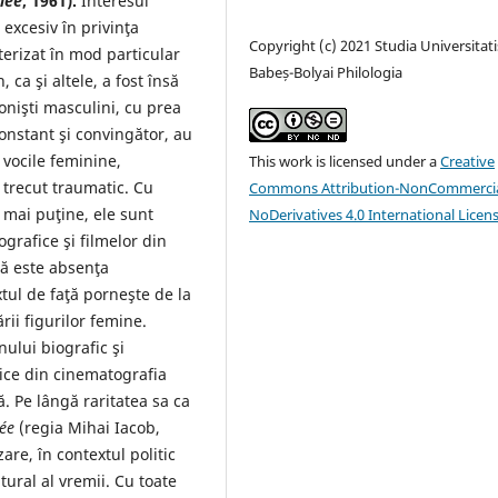
lée
, 1961).
Interesul
excesiv în privinţa
Copyright (c) 2021 Studia Universitati
terizat în mod particular
Babeș-Bolyai Philologia
ca şi altele, a fost însă
nişti masculini, cu prea
onstant şi convingător, au
e vocile feminine,
This work is licensed under a
Creative
trecut traumatic. Cu
Commons Attribution-NonCommercia
 mai puţine, ele sunt
NoDerivatives 4.0 International Licen
grafice şi filmelor din
că este absenţa
tul de faţă porneşte de la
rii figurilor femine.
nului biografic şi
fice din cinematografia
. Pe lângă raritatea sa ca
ée
(regia Mihai Iacob,
are, în contextul politic
tural al vremii. Cu toate