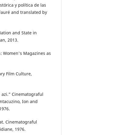
tórica y política de las
Fauré and translated by
.
ation and State in
an, 2013.
n: Women's Magazines as
ry Film Culture,
e azi.” Cinematograful
ntacuzino, Ion and
1976.
t. Cinematograful
diane, 1976.