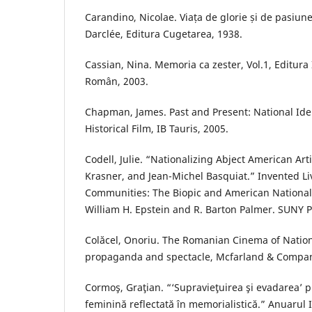
Carandino, Nicolae. Viața de glorie și de pasiun
Darclée, Editura Cugetarea, 1938.
Cassian, Nina. Memoria ca zester, Vol.1, Editura 
Român, 2003.
Chapman, James. Past and Present: National Iden
Historical Film, IB Tauris, 2005.
Codell, Julie. “Nationalizing Abject American Arti
Krasner, and Jean-Michel Basquiat.” Invented L
Communities: The Biopic and American National 
William H. Epstein and R. Barton Palmer. SUNY P
Colăcel, Onoriu. The Romanian Cinema of Nationa
propaganda and spectacle, Mcfarland & Company
Cormoş, Graţian. “‘Supravieţuirea şi evadarea’ p
feminină reflectată în memorialistică.” Anuarul I