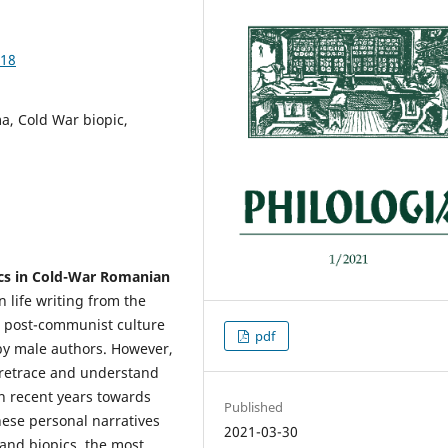
.18
a, Cold War biopic,
ics in Cold-War Romanian
 life writing from the
n post-communist culture
pdf
by male authors. However,
to retrace and understand
n recent years towards
Published
ese personal narratives
2021-03-30
and biopics, the most