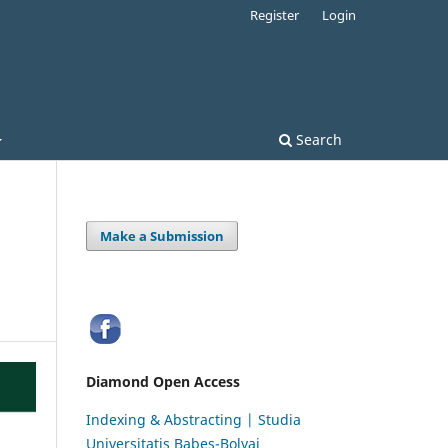
Register
Login
Search
Make a Submission
Diamond Open Access
Indexing & Abstracting | Studia
Universitatis Babeș-Bolyai