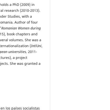
holds a PhD (2009) in
al research (2010-2013).
der Studies, with a
Romania. Author of four
of Romanian Women during
15), book chapters and
several volumes. She was a
ernationalization (
IntlUni
,
ean universities,
2011-
ctures), a project
ojects. She was granted a
en los países socialistas