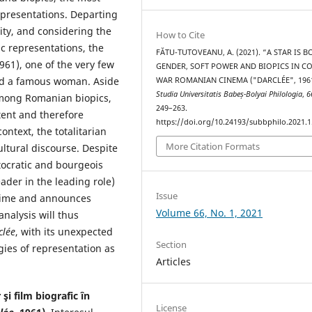
epresentations. Departing
ity, and considering the
How to Cite
mic representations, the
FĂTU-TUTOVEANU, A. (2021). “A STAR IS B
961), one of the very few
GENDER, SOFT POWER AND BIOPICS IN C
nd a famous woman. Aside
WAR ROMANIAN CINEMA ("DARCLÉE", 1961
Studia Universitatis Babeș-Bolyai Philologia
,
6
among Romanian biopics,
249–263.
ntent and therefore
https://doi.org/10.24193/subbphilo.2021.1
context, the totalitarian
More Citation Formats
ltural discourse. Despite
stocratic and bourgeois
eader in the leading role)
Issue
egime and announces
Volume 66, No. 1, 2021
alysis will thus
clée
, with its unexpected
Section
egies of representation as
Articles
i film biografic în
License