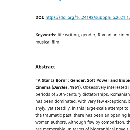
DOI:
https://doi.org/10.24193/subbphilo.2021.1
Keywords:
life writing, gender, Romanian cinem
musical film
Abstract
“A Star Is Born”: Gender, Soft Power and Biop
Cinema (
Darclée
, 1961).
Obsessively interested in
periods of 20th-century dictatorships, Romania
has been dominated, with very few exceptions, 
shyly, yet steadily, in this large-scale attempt 
the traumatic past, there has been an opening i
women authors. Although few by comparison, th
are memorable. In terms of biographical novels 