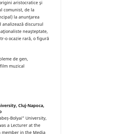
rigini aristocratice şi
ul comunist, de la
incipal) la anunţarea
 analizează discursul
naţionaliste neaşteptate,
tr-o ocazie rară, o figură
obleme de gen,
 film muzical
iversity, Cluj-Napoca,
o
Babeș-Bolyai” University,
as a Lecturer at the
s a member in the Media