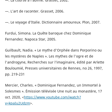
—. La course à l’abîme. Grasset, 2002.
—. L’art de raconter. Grasset, 2006.
—. Le voyage d’Italie. Dictionnaire amoureux. Plon, 2007.
Furdui, Simona. La Quête baroque chez Dominique
Fernandez. Napoca Star, 2005.
Guilbault, Nadia. « Le mythe d'Orphée dans Porporino ou
les mystères de Naples ». Les mythes de l'ogre et de
l'androgyne, Recherches sur l’imaginaire, édité par Arlette
Bouloumié, Presses universitaires de Rennes, no 26, 1997,
pp. 219-231
Mercier, Charles. « Dominique Fernandez, un Immortel à
Solesmes ». Émission télévisée Une nuit au monastère, 17
oct. 2020, <
https://www.youtube.com/watch?
v=kpaIu2Udzm
>.