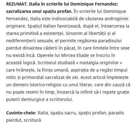
REZUMAT. Italia în scrierile lui Dominique Fernandez:
sacralizarea unui spațiu profan.
În scrierile lui Dominique
Fernandez, Italia este indisociabilă de căutarea androginiei
originare. Spațiul italian favorizează, după el, întoarcerea la
starea primitivă a existenței. Sinonim al libertății și al
nediferențierii sexuale, el permite regăsirea paradisului
pierdut dinaintea căderii în păcat, în care limitele între sexe
nu există încă. Operele lui Mircea Eliade se înscriu în
această logică. Scriitorul studiază « nostalgia originilor »
care hrănește, la ființa umană, aspirația de a regăsi timpul
mitic și primordial sacralizat de zei. Acest articol împletește
un demers istorico-religios cu unul literar, care din cauză că
nu poate reveni în timp, încearcă la infinit să-l repete grație
puterii demiurgice a scriitorului.
Cuvinte-cheie:
Italia, spațiu sacru, spațiu profan, paradis
pierdut, scriitură