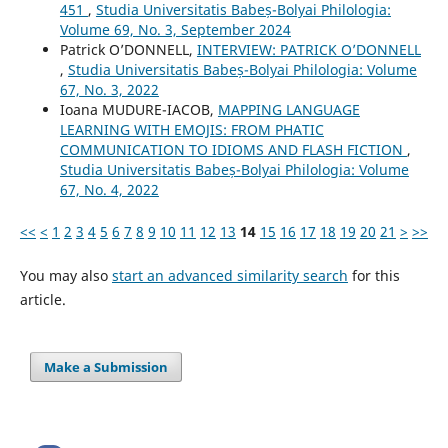
451
,
Studia Universitatis Babeș-Bolyai Philologia:
Volume 69, No. 3, September 2024
Patrick O’DONNELL,
INTERVIEW: PATRICK O’DONNELL
,
Studia Universitatis Babeș-Bolyai Philologia: Volume
67, No. 3, 2022
Ioana MUDURE-IACOB,
MAPPING LANGUAGE
LEARNING WITH EMOJIS: FROM PHATIC
COMMUNICATION TO IDIOMS AND FLASH FICTION
,
Studia Universitatis Babeș-Bolyai Philologia: Volume
67, No. 4, 2022
<<
<
1
2
3
4
5
6
7
8
9
10
11
12
13
14
15
16
17
18
19
20
21
>
>>
You may also
start an advanced similarity search
for this
article.
Make a Submission