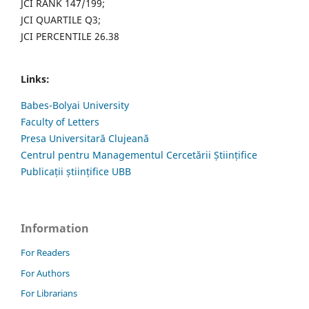
JCI RANK 147/199;
JCI QUARTILE Q3;
JCI PERCENTILE 26.38
Links:
Babes-Bolyai University
Faculty of Letters
Presa Universitară Clujeană
Centrul pentru Managementul Cercetării Științifice
Publicații științifice UBB
Information
For Readers
For Authors
For Librarians