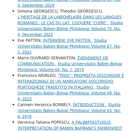
3, September 2024
Simona GEORGESCU, Theodor GEORGESCU,
L'HERITAGE DE LA LABIOVELAIRE DANS LES LANGUES
ROMANES : LE CAS DU LAT. COQUERE ‘CUIRE’
,
Studia
Universitatis Babeș-Bolyai Philologia: Volume 70, No.
4, December 2025
Eve PATTEN,
INTERVIEW: EVE PATTEN
,
Studia
Universitatis Babeș-Bolyai Philologia: Volume 67, No.
3, 2022
Marie OUVRARD-SERVANTON,
ÉVÉNEMENT DE
COMMUNICATION
,
Studia Universitatis Babeș-Bolyai
Philologia: Volume 64, No. 1, 2019
Francesco MORLEO,
"POIS": PROPRIETÀ DISCORSIVE E
INTERAZIONALI DI UN MARCATORE DISCORSIVO
PORTOGHESE TRADOTTO IN ITALIANO
,
Studia
Universitatis Babeș-Bolyai Philologia: Volume 68, No.
4, 2023
Carmen-Veronica BORBELY,
INTRODUCTION
,
Studia
Universitatis Babeș-Bolyai Philologia: Volume 63, No.
4, 2018
Veronica Tatiana POPESCU,
A PALIMPSESTUOUS
INTERPRETATION OF RAMIN BAHRANI’S FAHRENHEIT