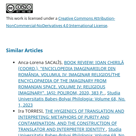
This work is licensed under a
Creative Commons Attribution-
NonCommercial-NoDerivatives 4.0 International License
.
Similar Articles
Anca-Lorena SACALÎȘ,
BOOK REVIEW: IOAN CHIRILĂ
(COORD.), "ENCICLOPEDIA IMAGINARIILOR DIN
ROMÂNIA. VOLUMUL IV: IMAGINAR RELIGIOS/THE
ENCYCLOPAEDIA OF THE IMAGINARY FROM
ROMANIAN SPACE. VOLUME IV: RELIGIOUS
IMAGINARY". IAȘI: POLIROM, 2020, 383 P.
,
Studia
Universitatis Babeș-Bolyai Philologia: Volume 68, No.
1, 2023
Ira TORRESI,
THE HYGIENICS OF TRANSLATION AND
INTERPRETING: METAPHORS OF PURITY AND
CONTAMINATION, AND THE CONSTRUCTION OF
TRANSLATOR AND INTERPRETER IDENTITY
,
Studia
Universitatis Babeș-Bolyai Philologia: Volume 69, No.