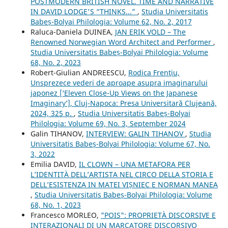
POSTMODERN BRITISH NOVEL. TIME AND NARRATIVE
IN DAVID LODGE'S “THINKS...”
,
Studia Universitatis
Babeș-Bolyai Philologia: Volume 62, No. 2, 2017
Raluca-Daniela DUINEA,
JAN ERIK VOLD – The
Renowned Norwegian Word Architect and Performer
,
Studia Universitatis Babeș-Bolyai Philologia: Volume
68, No. 2, 2023
Robert-Giulian ANDREESCU,
Rodica Frenţiu,
Unsprezece vederi de aproape asupra imaginarului
japonez [‘Eleven Close-Up Views on the Japanese
Imaginary’], Cluj-Napoca: Presa Universitară Clujeană,
2024, 325 p.
,
Studia Universitatis Babeș-Bolyai
Philologia: Volume 69, No. 3, September 2024
Galin TIHANOV,
INTERVIEW: GALIN TIHANOV
,
Studia
Universitatis Babeș-Bolyai Philologia: Volume 67, No.
3, 2022
Emilia DAVID,
IL CLOWN – UNA METAFORA PER
L’IDENTITÀ DELL’ARTISTA NEL CIRCO DELLA STORIA E
DELL’ESISTENZA IN MATEI VIȘNIEC E NORMAN MANEA
,
Studia Universitatis Babeș-Bolyai Philologia: Volume
68, No. 1, 2023
Francesco MORLEO,
"POIS": PROPRIETÀ DISCORSIVE E
INTERAZIONALI DI UN MARCATORE DISCORSIVO