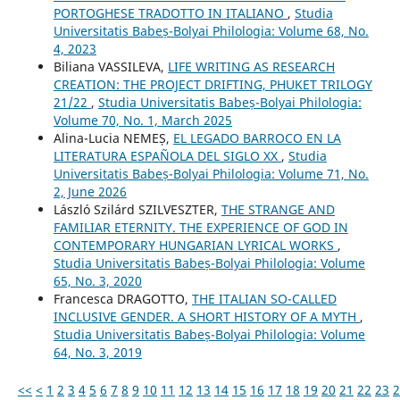
PORTOGHESE TRADOTTO IN ITALIANO
,
Studia
Universitatis Babeș-Bolyai Philologia: Volume 68, No.
4, 2023
Biliana VASSILEVA,
LIFE WRITING AS RESEARCH
CREATION: THE PROJECT DRIFTING, PHUKET TRILOGY
21/22
,
Studia Universitatis Babeș-Bolyai Philologia:
Volume 70, No. 1, March 2025
Alina-Lucia NEMEȘ,
EL LEGADO BARROCO EN LA
LITERATURA ESPAÑOLA DEL SIGLO XX
,
Studia
Universitatis Babeș-Bolyai Philologia: Volume 71, No.
2, June 2026
László Szilárd SZILVESZTER,
THE STRANGE AND
FAMILIAR ETERNITY. THE EXPERIENCE OF GOD IN
CONTEMPORARY HUNGARIAN LYRICAL WORKS
,
Studia Universitatis Babeș-Bolyai Philologia: Volume
65, No. 3, 2020
Francesca DRAGOTTO,
THE ITALIAN SO-CALLED
INCLUSIVE GENDER. A SHORT HISTORY OF A MYTH
,
Studia Universitatis Babeș-Bolyai Philologia: Volume
64, No. 3, 2019
<<
<
1
2
3
4
5
6
7
8
9
10
11
12
13
14
15
16
17
18
19
20
21
22
23
2