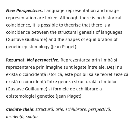
New Perspectives.
Language representation and image
representation are linked. Although there is no historical
coincidence, it is possible to theorise that there is a
coincidence between the structural genesis of languages
(Gustave Guillaume) and the shapes of equilibration of
genetic epistemology (Jean Piaget).
Rezumat
.
Noi perspective
.
Reprezentarea prin limbă și
reprezentarea prin imagine sunt legate între ele. Deși nu
există o coincidență istorică, este posibil să se teoretizeze că
există o coincidență între geneza structurală a limbilor
(Gustave Guillaume) și formele de echilibrare a
epistemologiei genetice (Jean Piaget).
Cuvinte-cheie
:
structură, arie, echilibrare, perspectivă,
incidență, spațiu.