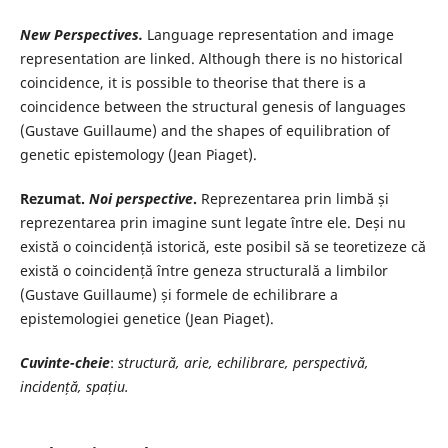
New Perspectives.
Language representation and image
representation are linked. Although there is no historical
coincidence, it is possible to theorise that there is a
coincidence between the structural genesis of languages
(Gustave Guillaume) and the shapes of equilibration of
genetic epistemology (Jean Piaget).
Rezumat
.
Noi perspective
.
Reprezentarea prin limbă și
reprezentarea prin imagine sunt legate între ele. Deși nu
există o coincidență istorică, este posibil să se teoretizeze că
există o coincidență între geneza structurală a limbilor
(Gustave Guillaume) și formele de echilibrare a
epistemologiei genetice (Jean Piaget).
Cuvinte-cheie
:
structură, arie, echilibrare, perspectivă,
incidență, spațiu.