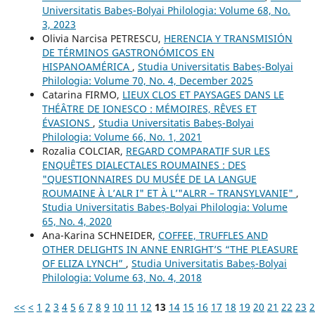
Universitatis Babeș-Bolyai Philologia: Volume 68, No.
3, 2023
Olivia Narcisa PETRESCU,
HERENCIA Y TRANSMISIÓN
DE TÉRMINOS GASTRONÓMICOS EN
HISPANOAMÉRICA
,
Studia Universitatis Babeș-Bolyai
Philologia: Volume 70, No. 4, December 2025
Catarina FIRMO,
LIEUX CLOS ET PAYSAGES DANS LE
THÉÂTRE DE IONESCO : MÉMOIRES, RÊVES ET
ÉVASIONS
,
Studia Universitatis Babeș-Bolyai
Philologia: Volume 66, No. 1, 2021
Rozalia COLCIAR,
REGARD COMPARATIF SUR LES
ENQUÊTES DIALECTALES ROUMAINES : DES
"QUESTIONNAIRES DU MUSÉE DE LA LANGUE
ROUMAINE À L’ALR I" ET À L’"ALRR – TRANSYLVANIE"
,
Studia Universitatis Babeș-Bolyai Philologia: Volume
65, No. 4, 2020
Ana-Karina SCHNEIDER,
COFFEE, TRUFFLES AND
OTHER DELIGHTS IN ANNE ENRIGHT’S “THE PLEASURE
OF ELIZA LYNCH”
,
Studia Universitatis Babeș-Bolyai
Philologia: Volume 63, No. 4, 2018
<<
<
1
2
3
4
5
6
7
8
9
10
11
12
13
14
15
16
17
18
19
20
21
22
23
2