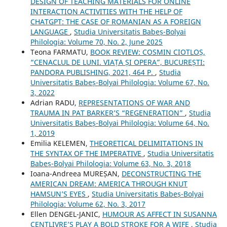
DESIGN OF TEACHING MATERIALS FOR ONLINE
INTERACTION ACTIVITIES WITH THE HELP OF
CHATGPT: THE CASE OF ROMANIAN AS A FOREIGN
LANGUAGE
,
Studia Universitatis Babeș-Bolyai
Philologia: Volume 70, No. 2, June 2025
Teona FARMATU,
BOOK REVIEW: COSMIN CIOTLOȘ,
“CENACLUL DE LUNI. VIAȚA ȘI OPERA”, BUCUREȘTI:
PANDORA PUBLISHING, 2021, 464 P.
,
Studia
Universitatis Babeș-Bolyai Philologia: Volume 67, No.
3, 2022
Adrian RADU,
REPRESENTATIONS OF WAR AND
TRAUMA IN PAT BARKER’S “REGENERATION”
,
Studia
Universitatis Babeș-Bolyai Philologia: Volume 64, No.
1, 2019
Emilia KELEMEN,
THEORETICAL DELIMITATIONS IN
THE SYNTAX OF THE IMPERATIVE
,
Studia Universitatis
Babeș-Bolyai Philologia: Volume 63, No. 3, 2018
Ioana-Andreea MUREȘAN,
DECONSTRUCTING THE
AMERICAN DREAM: AMERICA THROUGH KNUT
HAMSUN’S EYES
,
Studia Universitatis Babeș-Bolyai
Philologia: Volume 62, No. 3, 2017
Ellen DENGEL-JANIC,
HUMOUR AS AFFECT IN SUSANNA
CENTLIVRE’S PLAY A BOLD STROKE FOR A WIFE
,
Studia