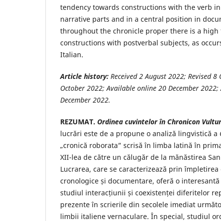
tendency towards constructions with the verb in 
narrative parts and in a central position in doc
throughout the chronicle proper there is a high
constructions with postverbal subjects, as occur
Italian.
Article history:
Received 2 August
2022; Revised 8 
October 2022; Available online 20 December 2022; 
December 2022.
REZUMAT.
Ordinea cuvintelor în Chronicon Vultu
lucrări este de a propune o analiză lingvistică a
„cronică roborata” scrisă în limba latină în prim
XII-lea de către un călugăr de la mănăstirea San
Lucrarea, care se caracterizează prin împletirea
cronologice și documentare, oferă o interesantă 
studiul interacțiunii și coexistenței diferitelor re
prezente în scrierile din secolele imediat următo
limbii italiene vernaculare. În special, studiul or