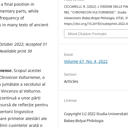
a final position in
CICCARELLI, R. (2022). L’ORDINE DELLE P
umentary parts, while
NEL "CHRONICON VULTURNENSE".
Studia
 frequency of
Universitatis Babeș-Bolyai Philologia
,
67
(4), 
https://doi.org/10.24193/subbphilo.2022.4
s in many texts of ancient
More Citation Formats
October 2022; Accepted 31
Available print 30
Issue
Volume 67, No. 4, 2022
rnense
.
Scopul acestei
Section
Chronicon Vulturnense
, o
Articles
a jumătate a secolului al
 Vincenzo al Volturno.
 continuă a unor părți
License
sursă de reflecție pentru
pertorii lingvistice
Copyright (c) 2022 Studia Universitati
are primelor atestări ale
Babeș-Bolyai Philologia
dinii cuvintelor arată o