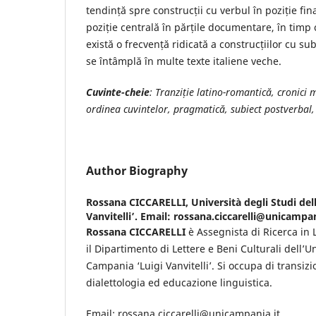
tendință spre construcții cu verbul în poziție fina
poziție centrală în părțile documentare, în timp 
există o frecvență ridicată a construcțiilor cu s
se întâmplă în multe texte italiene veche.
Cuvinte-cheie
: Tranziție latino-romantică, cronici 
ordinea cuvintelor, pragmatică, subiect postverbal, 
Author Biography
Rossana CICCARELLI,
Università degli Studi de
Vanvitelli’. Email: rossana.ciccarelli@unicampan
Rossana CICCARELLI
è Assegnista di Ricerca in 
il Dipartimento di Lettere e Beni Culturali dell’Un
Campania ‘Luigi Vanvitelli’. Si occupa di transiz
dialettologia ed educazione linguistica.
Email: rossana.ciccarelli@unicampania.it