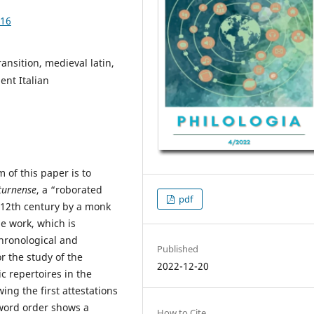
.16
ansition, medieval latin,
ent Italian
 of this paper is to
turnense
, a “roborated
pdf
he 12th century by a monk
e work, which is
chronological and
Published
r the study of the
2022-12-20
ic repertoires in the
ing the first attestations
f word order shows a
How to Cite