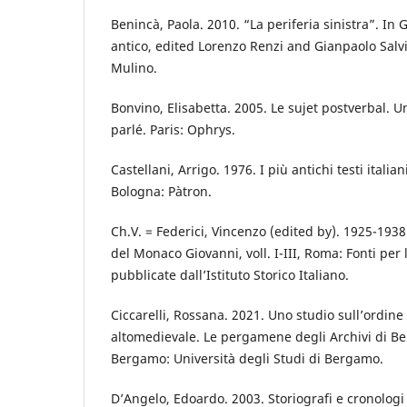
Benincà, Paola. 2010. “La periferia sinistra”. In
antico, edited Lorenzo Renzi and Gianpaolo Salvi,
Mulino.
Bonvino, Elisabetta. 2005. Le sujet postverbal. Un
parlé. Paris: Ophrys.
Castellani, Arrigo. 1976. I più antichi testi itali
Bologna: Pàtron.
Ch.V. = Federici, Vincenzo (edited by). 1925-193
del Monaco Giovanni, voll. I-III, Roma: Fonti per l
pubblicate dall’Istituto Storico Italiano.
Ciccarelli, Rossana. 2021. Uno studio sull’ordine 
altomedievale. Le pergamene degli Archivi di B
Bergamo: Università degli Studi di Bergamo.
D’Angelo, Edoardo. 2003. Storiografi e cronologi