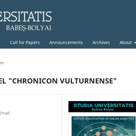
g
Call for Papers
Announcements
Archives
About
les
NEL "CHRONICON VULTURNENSE"
 Email: