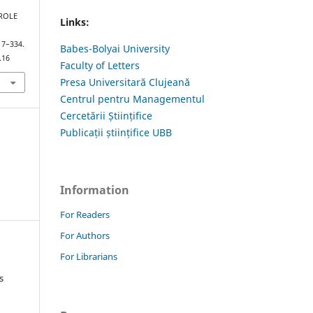
AROLE
Links:
317–334.
Babes-Bolyai University
.16
Faculty of Letters
Presa Universitară Clujeană
Centrul pentru Managementul
Cercetării Științifice
Publicații științifice UBB
Information
For Readers
For Authors
For Librarians
s