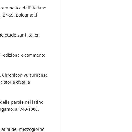
 Grammatica dell'italiano
 27-59. Bologna: Il
e étude sur l’italien
ani: edizione e commento.
8. Chronicon Vulturnense
a storia d’Italia
delle parole nel latino
ergamo, a. 740-1000.
 latini del mezzogiorno