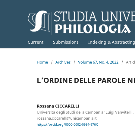
Current
Submissions
Indexing & Abstractin
Home
/
Archives
/
Volume 67, No. 4, 2022
/
Artic
L’ORDINE DELLE PAROLE 
Rossana CICCARELLI
Università degli Studi della Campania ‘Luigi Vanvitelli’.
rossana.ciccarelli@unicampania.it
https://orcid.org/0000-0002-0984-976X