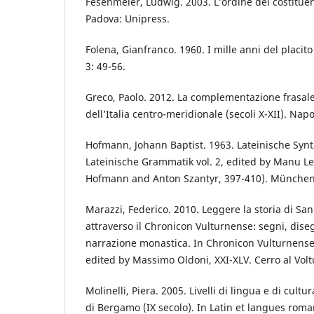
Fesenmeier, Ludwig. 2003. L’ordine dei costituen
Padova: Unipress.
Folena, Gianfranco. 1960. I mille anni del placito d
3: 49-56.
Greco, Paolo. 2012. La complementazione frasale
dell’Italia centro-meridionale (secoli X-XII). Napol
Hofmann, Johann Baptist. 1963. Lateinische Syntax
Lateinische Grammatik vol. 2, edited by Manu 
Hofmann and Anton Szantyr, 397-410). München
Marazzi, Federico. 2010. Leggere la storia di Sa
attraverso il Chronicon Vulturnense: segni, dise
narrazione monastica. In Chronicon Vulturnens
edited by Massimo Oldoni, XXI-XLV. Cerro al Voltu
Molinelli, Piera. 2005. Livelli di lingua e di cul
di Bergamo (IX secolo). In Latin et langues rom