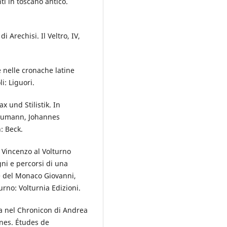
ti in toscano antico.
i Arechisi. Il Veltro, IV,
 nelle cronache latine
i: Liguori.
 und Stilistik. In
Leumann, Johannes
: Beck.
n Vincenzo al Volturno
gni e percorsi di una
e del Monaco Giovanni,
rno: Volturnia Edizioni.
tura nel Chronicon di Andrea
anes. Études de