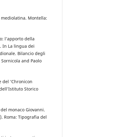
a mediolatina. Montella:
: l’apporto della
. In La lingua dei
dionale. Bilancio degli
a Sornicola and Paolo
e del ‘Chronicon
ell’Istituto Storico
e del monaco Giovanni.
e). Roma: Tipografia del