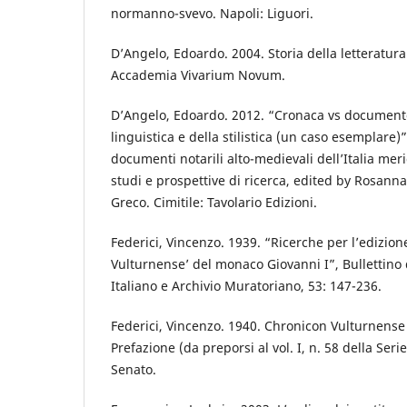
normanno-svevo. Napoli: Liguori.
D’Angelo, Edoardo. 2004. Storia della letteratur
Accademia Vivarium Novum.
D’Angelo, Edoardo. 2012. “Cronaca vs documento
linguistica e della stilistica (un caso esemplare)”
documenti notarili alto-medievali dell’Italia meri
studi e prospettive di ricerca, edited by Rosann
Greco. Cimitile: Tavolario Edizioni.
Federici, Vincenzo. 1939. “Ricerche per l’edizion
Vulturnense’ del monaco Giovanni I”, Bullettino d
Italiano e Archivio Muratoriano, 53: 147-236.
Federici, Vincenzo. 1940. Chronicon Vulturnens
Prefazione (da preporsi al vol. I, n. 58 della Seri
Senato.