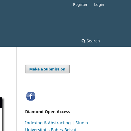
Register
Login
Search
Make a Submission
Diamond Open Access
Indexing & Abstracting | Studia
Universitatis Babeș-Bolyai