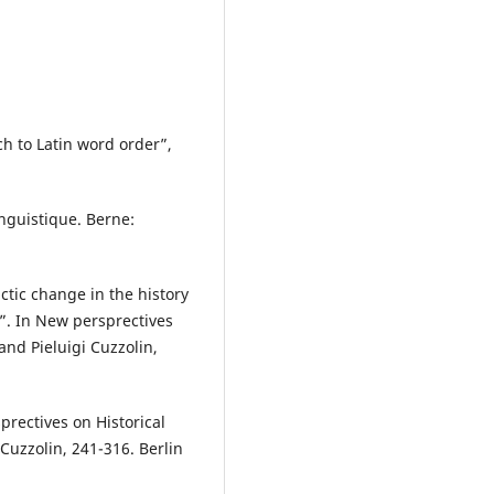
h to Latin word order”,
inguistique. Berne:
actic change in the history
s”. In New persprectives
 and Pieluigi Cuzzolin,
prectives on Historical
 Cuzzolin, 241-316. Berlin