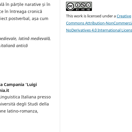
lă în părțile narative și în
ce în întreaga cronică
This work is licensed under a
Creative
ubiect postverbal, așa cum
Commons Attribution-NonCommercia
NoDerivatives 4.0 International Licen
medievale, latină medievală,
italiană antică
lla Campania ‘Luigi
ia.it
Linguistica Italiana presso
iversità degli Studi della
ione latino-romanza,