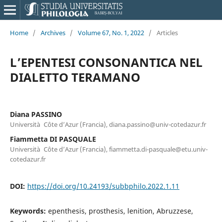
Home
/
Archives
/
Volume 67, No. 1, 2022
/
Articles
L’EPENTESI CONSONANTICA NEL
DIALETTO TERAMANO
Diana PASSINO
Università Côte d’Azur (Francia), diana.passino@univ-cotedazur.fr
Fiammetta DI PASQUALE
Università Côte d’Azur (Francia), fiammetta.di-pasquale@etu.univ-
cotedazur.fr
DOI:
https://doi.org/10.24193/subbphilo.2022.1.11
Keywords:
epenthesis, prosthesis, lenition, Abruzzese,