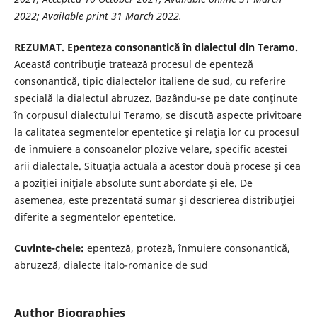
2022; Available print 31 March 2022.
REZUMAT. Epenteza consonantică în dialectul din Teramo.
Această contribuţie tratează procesul de epenteză
consonantică, tipic dialectelor italiene de sud, cu referire
specială la dialectul abruzez. Bazându-se pe date conţinute
în corpusul dialectului Teramo, se discută aspecte privitoare
la calitatea segmentelor epentetice şi relaţia lor cu procesul
de înmuiere a consoanelor plozive velare, specific acestei
arii dialectale. Situaţia actuală a acestor două procese şi cea
a poziţiei iniţiale absolute sunt abordate şi ele. De
asemenea, este prezentată sumar şi descrierea distribuţiei
diferite a segmentelor epentetice.
Cuvinte-cheie:
epenteză, proteză, înmuiere consonantică,
abruzeză, dialecte italo-romanice de sud
Author Biographies