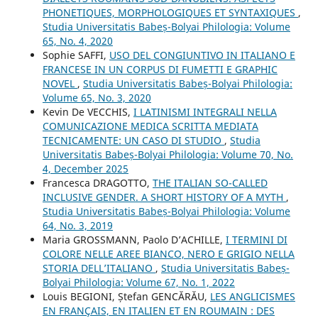
PHONETIQUES, MORPHOLOGIQUES ET SYNTAXIQUES
,
Studia Universitatis Babeș-Bolyai Philologia: Volume
65, No. 4, 2020
Sophie SAFFI,
USO DEL CONGIUNTIVO IN ITALIANO E
FRANCESE IN UN CORPUS DI FUMETTI E GRAPHIC
NOVEL
,
Studia Universitatis Babeș-Bolyai Philologia:
Volume 65, No. 3, 2020
Kevin De VECCHIS,
I LATINISMI INTEGRALI NELLA
COMUNICAZIONE MEDICA SCRITTA MEDIATA
TECNICAMENTE: UN CASO DI STUDIO
,
Studia
Universitatis Babeș-Bolyai Philologia: Volume 70, No.
4, December 2025
Francesca DRAGOTTO,
THE ITALIAN SO-CALLED
INCLUSIVE GENDER. A SHORT HISTORY OF A MYTH
,
Studia Universitatis Babeș-Bolyai Philologia: Volume
64, No. 3, 2019
Maria GROSSMANN, Paolo D’ACHILLE,
I TERMINI DI
COLORE NELLE AREE BIANCO, NERO E GRIGIO NELLA
STORIA DELL’ITALIANO
,
Studia Universitatis Babeș-
Bolyai Philologia: Volume 67, No. 1, 2022
Louis BEGIONI, Ștefan GENCĂRĂU,
LES ANGLICISMES
EN FRANÇAIS, EN ITALIEN ET EN ROUMAIN : DES