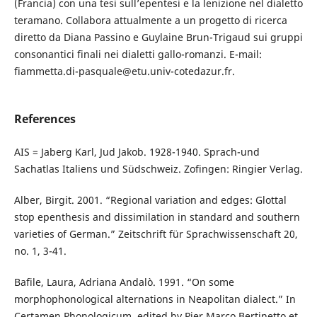
(Francia) con una tesi sull’epentesi e la lenizione nel dialetto
teramano. Collabora attualmente a un progetto di ricerca
diretto da Diana Passino e Guylaine Brun-Trigaud sui gruppi
consonantici finali nei dialetti gallo-romanzi. E-mail:
fiammetta.di-pasquale@etu.univ-cotedazur.fr.
References
AIS = Jaberg Karl, Jud Jakob. 1928-1940. Sprach-und
Sachatlas Italiens und Südschweiz. Zofingen: Ringier Verlag.
Alber, Birgit. 2001. “Regional variation and edges: Glottal
stop epenthesis and dissimilation in standard and southern
varieties of German.” Zeitschrift für Sprachwissenschaft 20,
no. 1, 3-41.
Bafile, Laura, Adriana Andalò. 1991. “On some
morphophonological alternations in Neapolitan dialect.” In
Certamen Phonologicum, edited by Pier Marco Bertinetto et