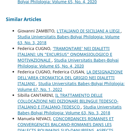
Bolyai Philologia: Volume 65, No. 4, 2020
Similar Articles
Giovanni ZAMBITO,
L’ITALIANO DI SICILIANI A LIEGI
,
Studia Universitatis Babeș-Bolyai Philologia: Volume
63, No. 3, 2018
Federica CUGNO,
‘TRAMONTARE’ NEI DIALETTI
ITALIANI: UN “EXCURSUS” ONOMASIOLOGICO E
MOTIVAZIONALE
,
Studia Universitatis Babeș-Bolyai
Philologia: Volume 65, No. 4, 2020
Federica CUGNO, Federica CUSAN,
LA DESIGNAZIONE
DELL’AREA CROMATICA DEL GRIGIO NEI DIALETTI
ITALIANI
,
Studia Universitatis Babeș-Bolyai Philologia:
Volume 67, No. 1, 2022
Sibilla CANTARINI,
IL TRATTAMENTO DELLE
COLLOCAZIONI NEI DIZIONARI BILINGUI TEDESCO-
ITALIANO E ITALIANO-TEDESCO
,
Studia Universitatis
Babeș-Bolyai Philologia: Volume 63, No. 3, 2018
Manuela NEVACI,
CONCORDANCES ROMANES ET
CONVERGENCES BALCANO-ROMANES DANS LES
DIALECTS ROUMAINS SUD-DANUBIENS. ASPECTS