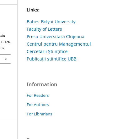
Links:
Babes-Bolyai University
Faculty of Letters
udia
Presa Universitară Clujeană
111–126.
Centrul pentru Managementul
.07
Cercetării Științifice
Publicații științifice UBB
Information
For Readers
For Authors
For Librarians