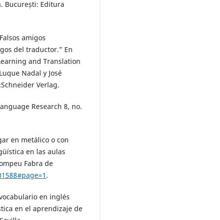
. București: Editura
“Falsos amigos
gos del traductor.” En
earning and Translation
 Luque Nadal y José
:Schneider Verlag.
Language Research 8, no.
gar en metálico o con
üística en las aulas
 Pompeu Fabra de
401588#page=1
.
vocabulario en inglés
stica en el aprendizaje de