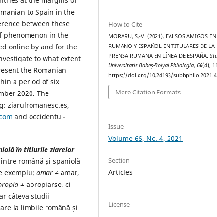
untries at the margins of
omanian to Spain in the
ference between these
How to Cite
 of phenomenon in the
MORARU, S.-V. (2021). FALSOS AMIGOS EN
ed online by and for the
RUMANO Y ESPAÑOL EN TITULARES DE LA
PRENSA RUMANA EN LÍNEA DE ESPAÑA.
St
nvestigate to what extent
Universitatis Babeș-Bolyai Philologia
,
66
(4), 
 present the Romanian
https://doi.org/10.24193/subbphilo.2021.4
thin a period of six
More Citation Formats
mber 2020. The
ng: ziarulromanesc.es,
.com
and occidentul-
Issue
Volume 66, No. 4, 2021
olă în titlurile ziarelor
Section
, între română și spaniolă
Articles
(de exemplu:
amar
≠ amar,
propia
≠ apropiarse, ci
ar câteva studii
License
oare la limbile română și