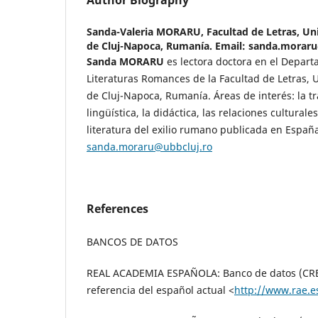
Author Biography
Sanda-Valeria MORARU,
Facultad de Letras, Un
de Cluj-Napoca, Rumanía. Email: sanda.morar
Sanda MORARU
es lectora doctora en el Depar
Literaturas Romances de la Facultad de Letras, 
de Cluj-Napoca, Rumanía. Áreas de interés: la tr
lingüística, la didáctica, las relaciones cultural
literatura del exilio rumano publicada en España
sanda.moraru@ubbcluj.ro
References
BANCOS DE DATOS
REAL ACADEMIA ESPAÑOLA: Banco de datos (CREA
referencia del español actual <
http://www.rae.e