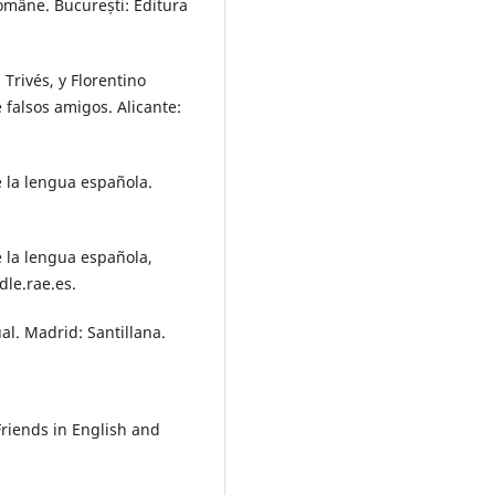
române. București: Editura
Trivés, y Florentino
 falsos amigos. Alicante:
 la lengua española.
 la lengua española,
dle.rae.es.
al. Madrid: Santillana.
riends in English and