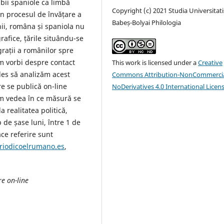
bii spaniole ca limbă
Copyright (c) 2021 Studia Universitati
n procesul de învățare a
Babeș-Bolyai Philologia
ii, româna și spaniola nu
grafice, țările situându-se
rații a românilor spre
em vorbi despre contact
This work is licensed under a
Creative
ales să analizăm acest
Commons Attribution-NonCommercia
re se publică on-line
NoDerivatives 4.0 International Licen
m vedea în ce măsură se
la realitatea politică,
 de șase luni, între 1 de
ace referire sunt
riodicoelrumano.es
,
re on-line