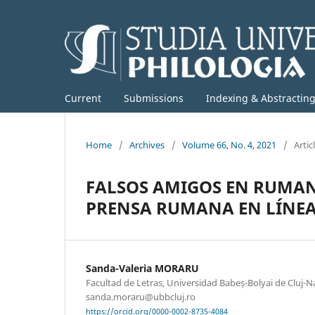
Current
Submissions
Indexing & Abstractin
Home
/
Archives
/
Volume 66, No. 4, 2021
/
Artic
FALSOS AMIGOS EN RUMANO
PRENSA RUMANA EN LÍNEA
Sanda-Valeria MORARU
Facultad de Letras, Universidad Babeș-Bolyai de Cluj-
sanda.moraru@ubbcluj.ro
https://orcid.org/0000-0002-8735-4084