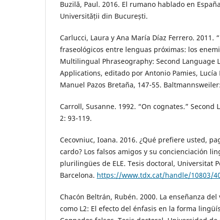
Buzilă, Paul. 2016. El rumano hablado en España
Universității din București.
Carlucci, Laura y Ana María Díaz Ferrero. 2011. 
fraseológicos entre lenguas próximas: los enemi
Multilingual Phraseography: Second Language L
Applications, editado por Antonio Pamies, Lucía
Manuel Pazos Bretaña, 147-55. Baltmannsweiler
Carroll, Susanne. 1992. “On cognates.” Second 
2: 93-119.
Cecovniuc, Ioana. 2016. ¿Qué prefiere usted, pa
cardo? Los falsos amigos y su concienciación ling
plurilingües de ELE. Tesis doctoral, Universitat
Barcelona.
https://www.tdx.cat/handle/10803/
Chacón Beltrán, Rubén. 2000. La enseñanza del 
como L2: El efecto del énfasis en la forma lingüí