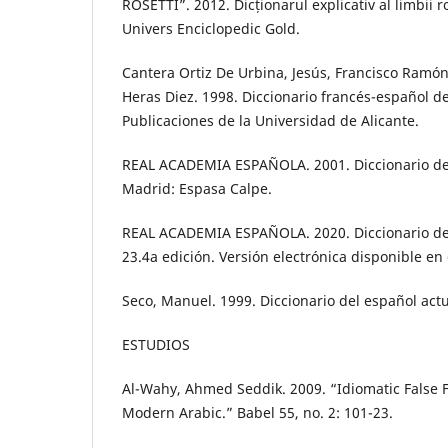
ROSETTI”. 2012. Dicționarul explicativ al limbii 
Univers Enciclopedic Gold.
Cantera Ortiz De Urbina, Jesús, Francisco Ramón 
Heras Diez. 1998. Diccionario francés-español de
Publicaciones de la Universidad de Alicante.
REAL ACADEMIA ESPAÑOLA. 2001. Diccionario de
Madrid: Espasa Calpe.
REAL ACADEMIA ESPAÑOLA. 2020. Diccionario de
23.4a edición. Versión electrónica disponible en 
Seco, Manuel. 1999. Diccionario del español actu
ESTUDIOS
Al-Wahy, Ahmed Seddik. 2009. “Idiomatic False F
Modern Arabic.” Babel 55, no. 2: 101-23.