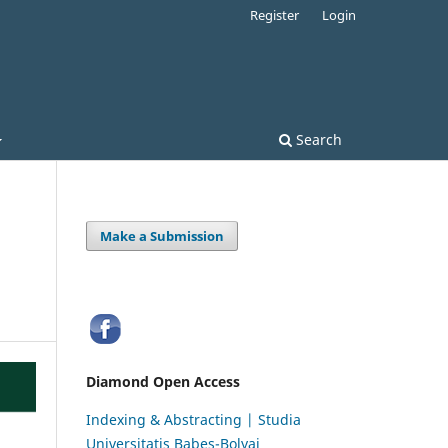
Register
Login
Search
Make a Submission
Diamond Open Access
Indexing & Abstracting | Studia
Universitatis Babeș-Bolyai