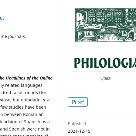
.07
line journals
the Headlines
of the Online
ally related languages,
red false friends (for
vioso, but enfadado;
a se
pdf
, few studies have been
enon between Romanian
teaching of Spanish as a
Published
 and Spanish were not in
2021-12-15