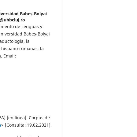
iversidad Babeș-Bolyai
u@ubbcluj.ro
tamento de Lenguas y
Universidad Babeș-Bolyai
aductología, la
es hispano-rumanas, la
. Email:
) [en línea]. Corpus de
s
> [Consulta: 19.02.2021].