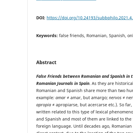
DOI:
https://doi.org/10.24193/subbphilo.2021.4
Keywords:
false friends, Romanian, Spanish, on
Abstract
False Friends between Romanian and Spanish in 
Romanian Journals in Spain
. As they are historic
Romanian and Spanish share more than two hund
example
:
amar
≠ amar, but amargo;
nervos
≠ ner
apropia
≠ apropiarse, but acercarse etc.). So far
written related to this type of lexical phenom
and Spanish and most of them are linked to the 
foreign language. Until decades ago, Romanian