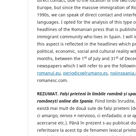
direct contact, due to the location of the two co
Europe, but since the massive immigration of R
1990s, we can speak of direct contact and inter
languages. I opted for the analysis of this type
headlines of the Romanian press that is publish
immigrant community who lives in Spain. I will i
this aspect is reflected in the headlines which
political, economic, social and cultural reality wi
st
st
months, between the 1
of July and 31
of Dece
newspapers which I will refer to are the followi
romanul.eu
,
periodicoelrumano.es
,
noiinspania
romanesc.com.
REZUMAT.
Falși prieteni în limbile română și spani
românești online din Spania
. Fiind limbi înrudite
există mai mult de două sute de falși prieteni 
ci amargo;
nervos
≠ nervioso, ci enfadado;
a se a
acercarse etc.). Până în prezent s-au publicat do
referitoare la acest tip de fenomen lexical privit