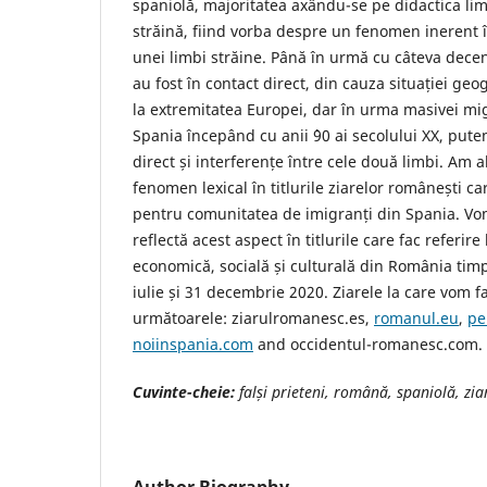
spaniolă, majoritatea axându-se pe didactica lim
străină, fiind vorba despre un fenomen inerent î
unei limbi străine. Până în urmă cu câteva decen
au fost în contact direct, din cauza situației geo
la extremitatea Europei, dar în urma masivei mig
Spania începând cu anii `90 ai secolului XX, put
direct și interferențe între cele două limbi. Am 
fenomen lexical în titlurile ziarelor românești ca
pentru comunitatea de imigranți din Spania. Vo
reflectă acest aspect în titlurile care fac referire 
economică, socială și culturală din România timp
iulie și 31 decembrie 2020. Ziarele la care vom f
următoarele: ziarulromanesc.es,
romanul.eu
,
pe
noiinspania.com
and occidentul-romanesc.com.
Cuvinte-cheie:
falși prieteni, română, spaniolă, zia