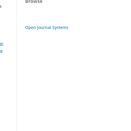
Browse
s
Open Journal Systems
l-
se
.