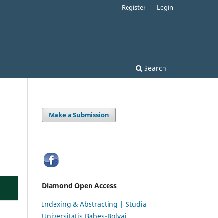
Register
Login
Search
Make a Submission
Diamond Open Access
Indexing & Abstracting | Studia
Universitatis Babeș-Bolyai