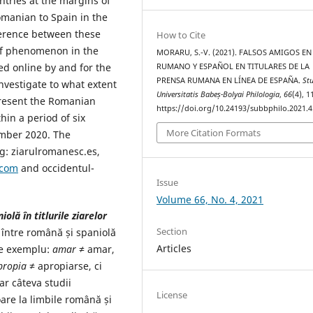
untries at the margins of
omanian to Spain in the
ference between these
How to Cite
 of phenomenon in the
MORARU, S.-V. (2021). FALSOS AMIGOS EN
ed online by and for the
RUMANO Y ESPAÑOL EN TITULARES DE LA
PRENSA RUMANA EN LÍNEA DE ESPAÑA.
St
nvestigate to what extent
Universitatis Babeș-Bolyai Philologia
,
66
(4), 
 present the Romanian
https://doi.org/10.24193/subbphilo.2021.4
thin a period of six
More Citation Formats
mber 2020. The
ng: ziarulromanesc.es,
.com
and occidentul-
Issue
Volume 66, No. 4, 2021
olă în titlurile ziarelor
Section
, între română și spaniolă
Articles
(de exemplu:
amar
≠ amar,
propia
≠ apropiarse, ci
ar câteva studii
License
oare la limbile română și