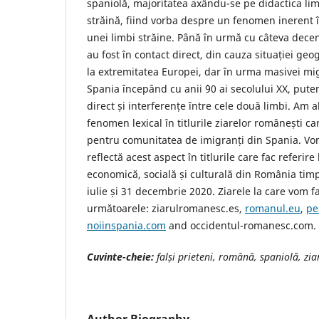
spaniolă, majoritatea axându-se pe didactica lim
străină, fiind vorba despre un fenomen inerent î
unei limbi străine. Până în urmă cu câteva decen
au fost în contact direct, din cauza situației geo
la extremitatea Europei, dar în urma masivei mig
Spania începând cu anii `90 ai secolului XX, put
direct și interferențe între cele două limbi. Am 
fenomen lexical în titlurile ziarelor românești ca
pentru comunitatea de imigranți din Spania. Vo
reflectă acest aspect în titlurile care fac referire 
economică, socială și culturală din România timp
iulie și 31 decembrie 2020. Ziarele la care vom f
următoarele: ziarulromanesc.es,
romanul.eu
,
pe
noiinspania.com
and occidentul-romanesc.com.
Cuvinte-cheie:
falși prieteni, română, spaniolă, zia