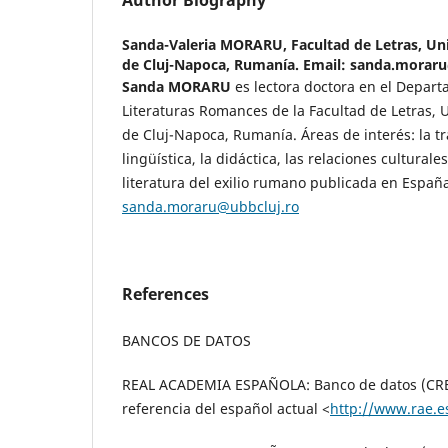
Author Biography
Sanda-Valeria MORARU,
Facultad de Letras, Un
de Cluj-Napoca, Rumanía. Email: sanda.morar
Sanda MORARU
es lectora doctora en el Depar
Literaturas Romances de la Facultad de Letras, 
de Cluj-Napoca, Rumanía. Áreas de interés: la tr
lingüística, la didáctica, las relaciones cultural
literatura del exilio rumano publicada en España
sanda.moraru@ubbcluj.ro
References
BANCOS DE DATOS
REAL ACADEMIA ESPAÑOLA: Banco de datos (CREA
referencia del español actual <
http://www.rae.e