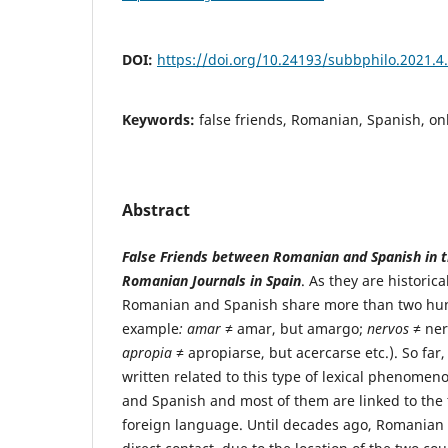
DOI:
https://doi.org/10.24193/subbphilo.2021.4
Keywords:
false friends, Romanian, Spanish, on
Abstract
False Friends between Romanian and Spanish in 
Romanian Journals in Spain
. As they are historic
Romanian and Spanish share more than two hund
example
:
amar
≠ amar, but amargo;
nervos
≠ ner
apropia
≠ apropiarse, but acercarse etc.). So far
written related to this type of lexical phenom
and Spanish and most of them are linked to the 
foreign language. Until decades ago, Romanian