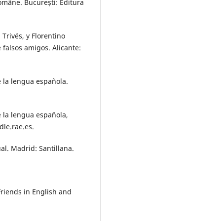
române. București: Editura
Trivés, y Florentino
 falsos amigos. Alicante:
 la lengua española.
 la lengua española,
dle.rae.es.
al. Madrid: Santillana.
riends in English and