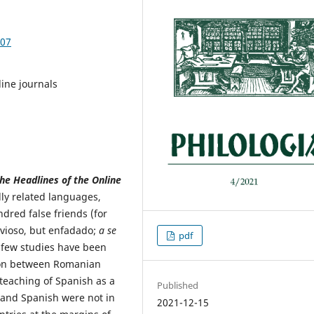
.07
line journals
the Headlines
of the Online
ally related languages,
red false friends (for
vioso, but enfadado;
a se
pdf
, few studies have been
enon between Romanian
teaching of Spanish as a
Published
 and Spanish were not in
2021-12-15