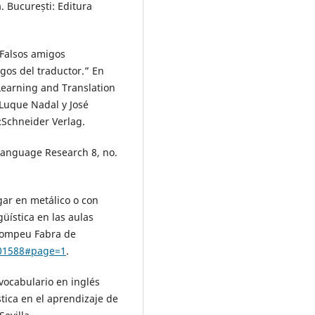
. București: Editura
“Falsos amigos
gos del traductor.” En
earning and Translation
 Luque Nadal y José
:Schneider Verlag.
Language Research 8, no.
gar en metálico o con
üística en las aulas
 Pompeu Fabra de
401588#page=1
.
vocabulario en inglés
stica en el aprendizaje de