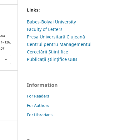
Links:
Babes-Bolyai University
Faculty of Letters
udia
Presa Universitară Clujeană
111–126.
Centrul pentru Managementul
.07
Cercetării Științifice
Publicații științifice UBB
Information
For Readers
For Authors
For Librarians