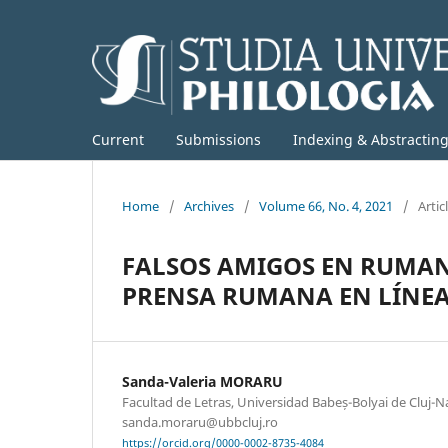
Current
Submissions
Indexing & Abstractin
Home
/
Archives
/
Volume 66, No. 4, 2021
/
Artic
FALSOS AMIGOS EN RUMANO
PRENSA RUMANA EN LÍNEA
Sanda-Valeria MORARU
Facultad de Letras, Universidad Babeș-Bolyai de Cluj-
sanda.moraru@ubbcluj.ro
https://orcid.org/0000-0002-8735-4084