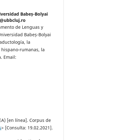
iversidad Babeș-Bolyai
u@ubbcluj.ro
tamento de Lenguas y
Universidad Babeș-Bolyai
aductología, la
es hispano-rumanas, la
. Email:
) [en línea]. Corpus de
s
> [Consulta: 19.02.2021].