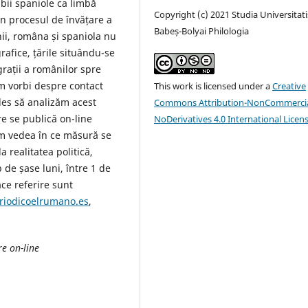
bii spaniole ca limbă
Copyright (c) 2021 Studia Universitati
n procesul de învățare a
Babeș-Bolyai Philologia
ii, româna și spaniola nu
grafice, țările situându-se
rații a românilor spre
em vorbi despre contact
This work is licensed under a
Creative
ales să analizăm acest
Commons Attribution-NonCommercia
re se publică on-line
NoDerivatives 4.0 International Licen
m vedea în ce măsură se
la realitatea politică,
 de șase luni, între 1 de
ace referire sunt
riodicoelrumano.es
,
re on-line