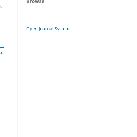
Browse
s
Open Journal Systems
l-
se
.