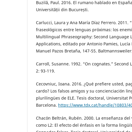
Buzilă, Paul. 2016. El rumano hablado en España
Universității din București.
Carlucci, Laura y Ana María Díaz Ferrero. 2011. 
fraseológicos entre lenguas próximas: los enemi
Multilingual Phraseography: Second Language L
Applications, editado por Antonio Pamies, Lucía
Manuel Pazos Bretaña, 147-55. Baltmannsweiler
Carroll, Susanne. 1992. “On cognates.” Second 
2: 93-119.
Cecovniuc, Ioana. 2016. ¿Qué prefiere usted, pa
cardo? Los falsos amigos y su concienciación ling
plurilingües de ELE. Tesis doctoral, Universitat
Barcelona.
https://www.tdx.cat/handle/10803/
Chacón Beltrán, Rubén. 2000. La enseñanza del 
como L2: El efecto del énfasis en la forma lingüí