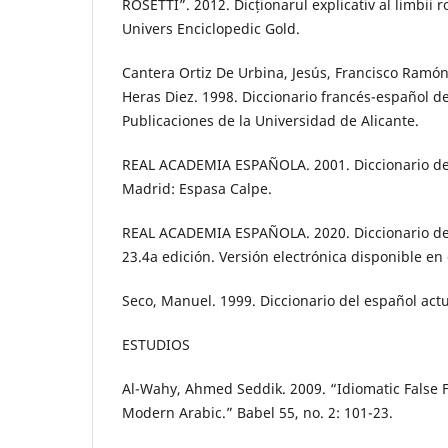
ROSETTI”. 2012. Dicționarul explicativ al limbii 
Univers Enciclopedic Gold.
Cantera Ortiz De Urbina, Jesús, Francisco Ramón 
Heras Diez. 1998. Diccionario francés-español de
Publicaciones de la Universidad de Alicante.
REAL ACADEMIA ESPAÑOLA. 2001. Diccionario de
Madrid: Espasa Calpe.
REAL ACADEMIA ESPAÑOLA. 2020. Diccionario de
23.4a edición. Versión electrónica disponible en 
Seco, Manuel. 1999. Diccionario del español actu
ESTUDIOS
Al-Wahy, Ahmed Seddik. 2009. “Idiomatic False F
Modern Arabic.” Babel 55, no. 2: 101-23.