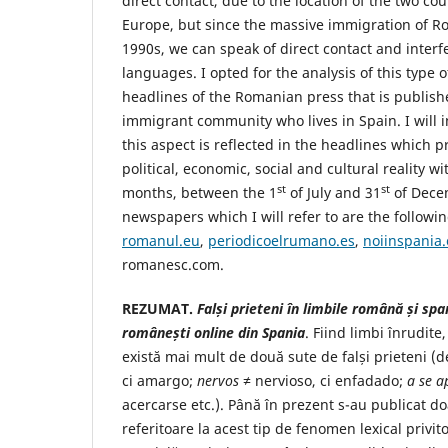
direct contact, due to the location of the two co
Europe, but since the massive immigration of R
1990s, we can speak of direct contact and inter
languages. I opted for the analysis of this type
headlines of the Romanian press that is publish
immigrant community who lives in Spain. I will i
this aspect is reflected in the headlines which
political, economic, social and cultural reality wi
st
st
months, between the 1
of July and 31
of Dece
newspapers which I will refer to are the followi
romanul.eu
,
periodicoelrumano.es
,
noiinspania
romanesc.com.
REZUMAT.
Falși prieteni în limbile română și spani
românești online din Spania
. Fiind limbi înrudite
există mai mult de două sute de falși prieteni 
ci amargo;
nervos
≠ nervioso, ci enfadado;
a se a
acercarse etc.). Până în prezent s-au publicat do
referitoare la acest tip de fenomen lexical privit