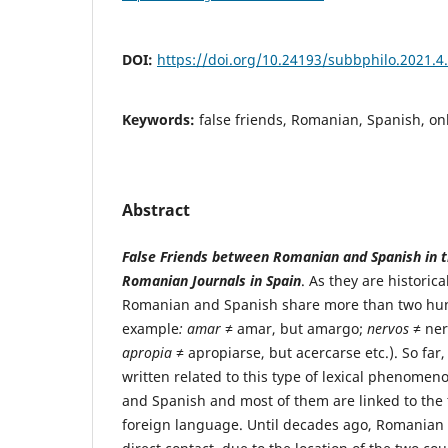
DOI:
https://doi.org/10.24193/subbphilo.2021.4
Keywords:
false friends, Romanian, Spanish, on
Abstract
False Friends between Romanian and Spanish in 
Romanian Journals in Spain
. As they are historic
Romanian and Spanish share more than two hund
example
:
amar
≠ amar, but amargo;
nervos
≠ ner
apropia
≠ apropiarse, but acercarse etc.). So far
written related to this type of lexical phenom
and Spanish and most of them are linked to the 
foreign language. Until decades ago, Romanian