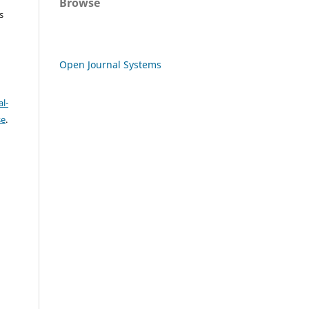
Browse
s
Open Journal Systems
l-
se
.