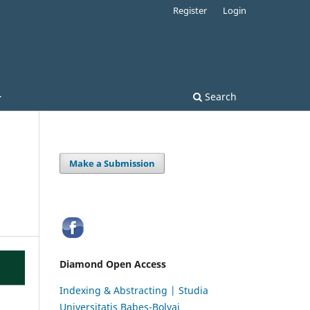
Register
Login
Search
Make a Submission
Diamond Open Access
Indexing & Abstracting | Studia
Universitatis Babeș-Bolyai