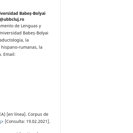
iversidad Babeș-Bolyai
u@ubbcluj.ro
tamento de Lenguas y
Universidad Babeș-Bolyai
aductología, la
es hispano-rumanas, la
. Email:
) [en línea]. Corpus de
s
> [Consulta: 19.02.2021].