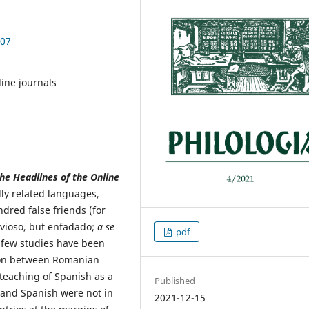
.07
line journals
the Headlines
of the Online
ally related languages,
red false friends (for
vioso, but enfadado;
a se
pdf
, few studies have been
enon between Romanian
teaching of Spanish as a
Published
 and Spanish were not in
2021-12-15