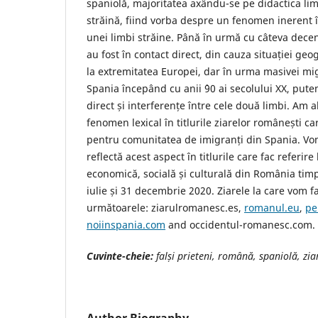
spaniolă, majoritatea axându-se pe didactica lim
străină, fiind vorba despre un fenomen inerent î
unei limbi străine. Până în urmă cu câteva decen
au fost în contact direct, din cauza situației geo
la extremitatea Europei, dar în urma masivei mig
Spania începând cu anii `90 ai secolului XX, put
direct și interferențe între cele două limbi. Am 
fenomen lexical în titlurile ziarelor românești ca
pentru comunitatea de imigranți din Spania. Vo
reflectă acest aspect în titlurile care fac referire 
economică, socială și culturală din România timp
iulie și 31 decembrie 2020. Ziarele la care vom f
următoarele: ziarulromanesc.es,
romanul.eu
,
pe
noiinspania.com
and occidentul-romanesc.com.
Cuvinte-cheie:
falși prieteni, română, spaniolă, zia