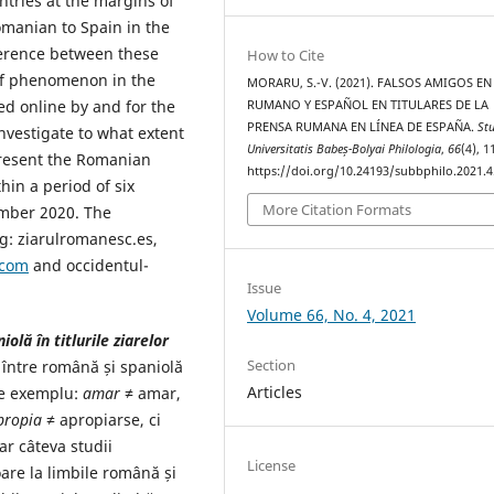
untries at the margins of
omanian to Spain in the
ference between these
How to Cite
 of phenomenon in the
MORARU, S.-V. (2021). FALSOS AMIGOS EN
ed online by and for the
RUMANO Y ESPAÑOL EN TITULARES DE LA
PRENSA RUMANA EN LÍNEA DE ESPAÑA.
St
nvestigate to what extent
Universitatis Babeș-Bolyai Philologia
,
66
(4), 
 present the Romanian
https://doi.org/10.24193/subbphilo.2021.4
thin a period of six
More Citation Formats
mber 2020. The
ng: ziarulromanesc.es,
.com
and occidentul-
Issue
Volume 66, No. 4, 2021
olă în titlurile ziarelor
Section
, între română și spaniolă
Articles
(de exemplu:
amar
≠ amar,
propia
≠ apropiarse, ci
ar câteva studii
License
oare la limbile română și