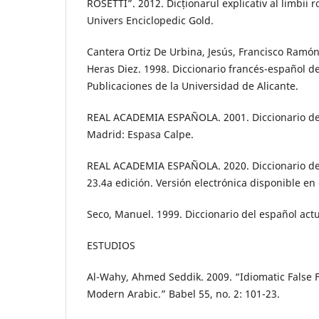
ROSETTI”. 2012. Dicționarul explicativ al limbii 
Univers Enciclopedic Gold.
Cantera Ortiz De Urbina, Jesús, Francisco Ramón 
Heras Diez. 1998. Diccionario francés-español de
Publicaciones de la Universidad de Alicante.
REAL ACADEMIA ESPAÑOLA. 2001. Diccionario de
Madrid: Espasa Calpe.
REAL ACADEMIA ESPAÑOLA. 2020. Diccionario de
23.4a edición. Versión electrónica disponible en 
Seco, Manuel. 1999. Diccionario del español actu
ESTUDIOS
Al-Wahy, Ahmed Seddik. 2009. “Idiomatic False F
Modern Arabic.” Babel 55, no. 2: 101-23.