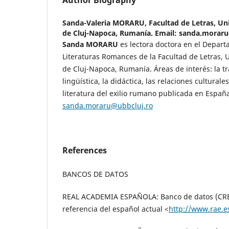
Author Biography
Sanda-Valeria MORARU,
Facultad de Letras, Un
de Cluj-Napoca, Rumanía. Email: sanda.morar
Sanda MORARU
es lectora doctora en el Depar
Literaturas Romances de la Facultad de Letras, 
de Cluj-Napoca, Rumanía. Áreas de interés: la tr
lingüística, la didáctica, las relaciones cultural
literatura del exilio rumano publicada en España
sanda.moraru@ubbcluj.ro
References
BANCOS DE DATOS
REAL ACADEMIA ESPAÑOLA: Banco de datos (CREA
referencia del español actual <
http://www.rae.e