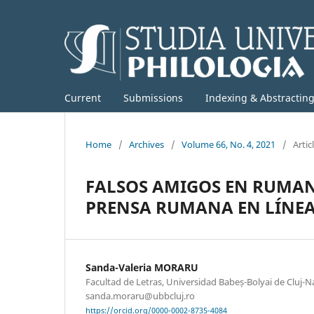
Current
Submissions
Indexing & Abstractin
Home
/
Archives
/
Volume 66, No. 4, 2021
/
Artic
FALSOS AMIGOS EN RUMANO
PRENSA RUMANA EN LÍNEA
Sanda-Valeria MORARU
Facultad de Letras, Universidad Babeș-Bolyai de Cluj-
sanda.moraru@ubbcluj.ro
https://orcid.org/0000-0002-8735-4084