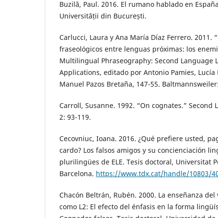
Buzilă, Paul. 2016. El rumano hablado en España
Universității din București.
Carlucci, Laura y Ana María Díaz Ferrero. 2011. 
fraseológicos entre lenguas próximas: los enemi
Multilingual Phraseography: Second Language L
Applications, editado por Antonio Pamies, Lucía
Manuel Pazos Bretaña, 147-55. Baltmannsweiler
Carroll, Susanne. 1992. “On cognates.” Second 
2: 93-119.
Cecovniuc, Ioana. 2016. ¿Qué prefiere usted, pa
cardo? Los falsos amigos y su concienciación ling
plurilingües de ELE. Tesis doctoral, Universitat
Barcelona.
https://www.tdx.cat/handle/10803/
Chacón Beltrán, Rubén. 2000. La enseñanza del 
como L2: El efecto del énfasis en la forma lingüí