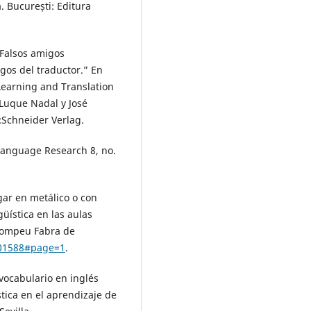
. București: Editura
“Falsos amigos
gos del traductor.” En
earning and Translation
 Luque Nadal y José
:Schneider Verlag.
Language Research 8, no.
gar en metálico o con
üística en las aulas
 Pompeu Fabra de
401588#page=1
.
vocabulario en inglés
stica en el aprendizaje de