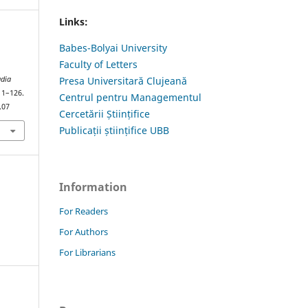
Links:
Babes-Bolyai University
Faculty of Letters
udia
Presa Universitară Clujeană
111–126.
Centrul pentru Managementul
.07
Cercetării Științifice
Publicații științifice UBB
Information
For Readers
For Authors
For Librarians