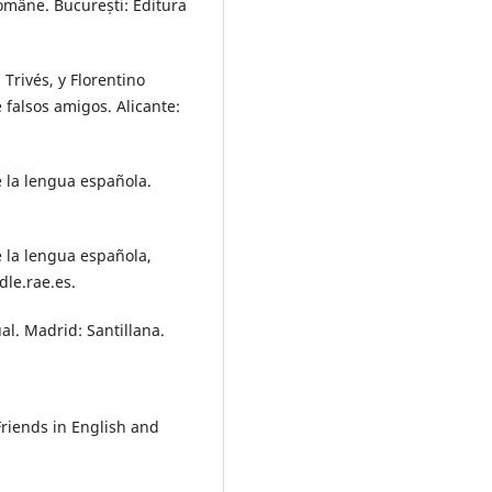
române. București: Editura
Trivés, y Florentino
 falsos amigos. Alicante:
 la lengua española.
 la lengua española,
dle.rae.es.
al. Madrid: Santillana.
riends in English and