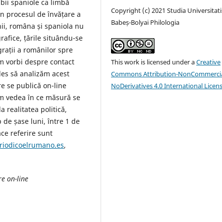
bii spaniole ca limbă
Copyright (c) 2021 Studia Universitati
n procesul de învățare a
Babeș-Bolyai Philologia
ii, româna și spaniola nu
grafice, țările situându-se
rații a românilor spre
em vorbi despre contact
This work is licensed under a
Creative
ales să analizăm acest
Commons Attribution-NonCommercia
re se publică on-line
NoDerivatives 4.0 International Licen
m vedea în ce măsură se
la realitatea politică,
 de șase luni, între 1 de
ace referire sunt
riodicoelrumano.es
,
re on-line