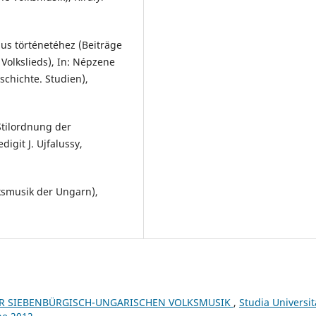
lus történetéhez (Beiträge
Volkslieds), In: Népzene
chichte. Studien),
Stilordnung der
igit J. Ujfalussy,
ksmusik der Ungarn),
R SIEBENBÜRGISCH-UNGARISCHEN VOLKSMUSIK
,
Studia Universit