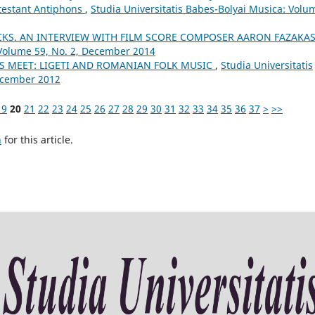
testant Antiphons
,
Studia Universitatis Babes-Bolyai Musica: Volu
KS. AN INTERVIEW WITH FILM SCORE COMPOSER AARON FAZAKA
 Volume 59, No. 2, December 2014
 MEET: LIGETI AND ROMANIAN FOLK MUSIC
,
Studia Universitatis
December 2012
19
20
21
22
23
24
25
26
27
28
29
30
31
32
33
34
35
36
37
>
>>
h
for this article.