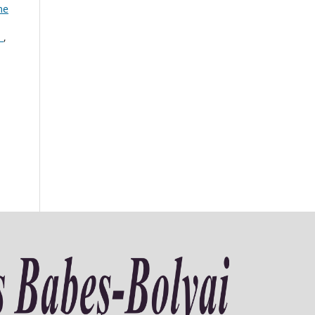
me
S
,