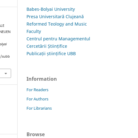
Babes-Bolyai University
Presa Universitară Clujeană
Reformed Teology and Music
ALE
Faculty
 NEUEN
Centrul pentru Managementul
olyai
Cercetării Științifice
Publicații științifice UBB
hp/subb
Information
For Readers
For Authors
For Librarians
Browse