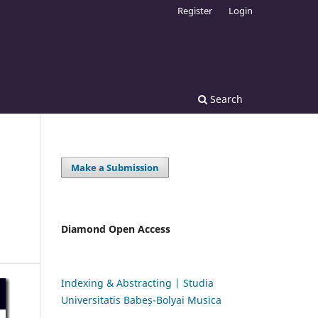
Register
Login
Search
Make a Submission
Diamond Open Access
Indexing & Abstracting | Studia
Universitatis Babeș-Bolyai Musica