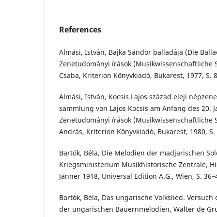
References
Almási, István, Bajka Sándor balladája (Die Balla
Zenetudományi írások (Musikwissenschaftliche S
Csaba, Kriterion Könyvkiadó, Bukarest, 1977, S. 
Almási, István, Kocsis Lajos század eleji népzen
sammlung von Lajos Kocsis am Anfang des 20. Ja
Zenetudományi írások (Musikwissenschaftliche S
András, Kriterion Könyvkiadó, Bukarest, 1980, S.
Bartók, Béla, Die Melodien der madjarischen Sol
Kriegsministerium Musikhistorische Zentrale, Hi
Jänner 1918, Universal Edition A.G., Wien, S. 36–
Bartók, Béla, Das ungarische Volkslied. Versuch
der ungarischen Bauernmelodien, Walter de Gru