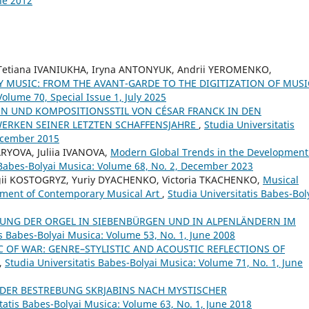
ne 2012
etiana IVANIUKHA, Iryna ANTONYUK, Andrii YEROMENKO,
Y MUSIC: FROM THE AVANT-GARDE TO THE DIGITIZATION OF MUS
Volume 70, Special Issue 1, July 2025
N UND KOMPOSITIONSSTIL VON CÉSAR FRANCK IN DEN
ERKEN SEINER LETZTEN SCHAFFENSJAHRE
,
Studia Universitatis
December 2015
RYOVA, Juliia IVANOVA,
Modern Global Trends in the Development
 Babes-Bolyai Musica: Volume 68, No. 2, December 2023
gii KOSTOGRYZ, Yuriy DYACHENKO, Victoria TKACHENKO,
Musical
pment of Contemporary Musical Art
,
Studia Universitatis Babes-Bol
TUNG DER ORGEL IN SIEBENBÜRGEN UND IN ALPENLÄNDERN IM
is Babes-Bolyai Musica: Volume 53, No. 1, June 2008
 OF WAR: GENRE–STYLISTIC AND ACOUSTIC REFLECTIONS OF
,
Studia Universitatis Babes-Bolyai Musica: Volume 71, No. 1, June
DER BESTREBUNG SKRJABINS NACH MYSTISCHER
tatis Babes-Bolyai Musica: Volume 63, No. 1, June 2018