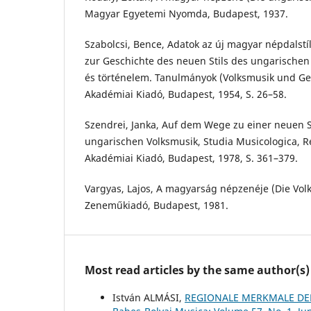
Magyar Egyetemi Nyomda, Budapest, 1937.
Szabolcsi, Bence, Adatok az új magyar népdalstí
zur Geschichte des neuen Stils des ungarischen 
és történelem. Tanulmányok (Volksmusik und Ges
Akadémiai Kiadó, Budapest, 1954, S. 26–58.
Szendrei, Janka, Auf dem Wege zu einer neuen 
ungarischen Volksmusik, Studia Musicologica, Red
Akadémiai Kiadó, Budapest, 1978, S. 361–379.
Vargyas, Lajos, A magyarság népzenéje (Die Vol
Zeneműkiadó, Budapest, 1981.
Most read articles by the same author(s)
István ALMÁSI,
REGIONALE MERKMALE DE