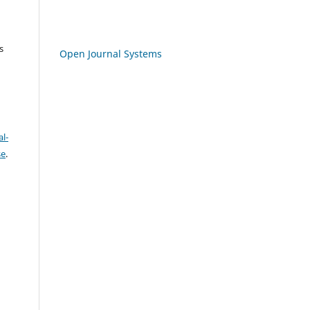
s
Open Journal Systems
l-
se
.