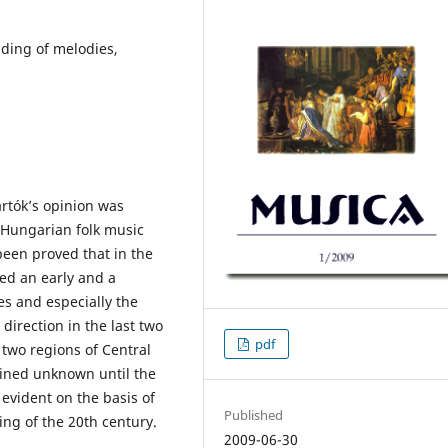
ading of melodies,
rtók’s opinion was
e Hungarian folk music
been proved that in the
hed an early and a
es and especially the
irection in the last two
pdf
 two regions of Central
ained unknown until the
evident on the basis of
Published
ing of the 20th century.
2009-06-30