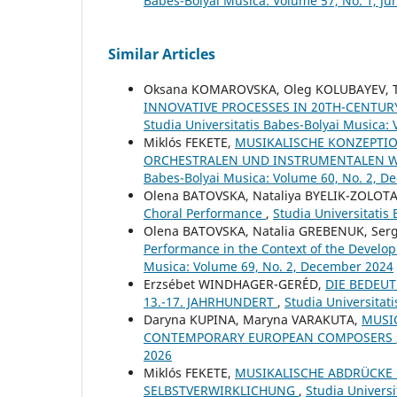
Babes-Bolyai Musica: Volume 57, No. 1, Ju
Similar Articles
Oksana KOMAROVSKA, Oleg KOLUBAYEV, T
INNOVATIVE PROCESSES IN 20TH-CENTUR
Studia Universitatis Babes-Bolyai Musica: 
Miklós FEKETE,
MUSIKALISCHE KONZEPTIO
ORCHESTRALEN UND INSTRUMENTALEN W
Babes-Bolyai Musica: Volume 60, No. 2, 
Olena BATOVSKA, Nataliya BYELIK-ZOLOTA
Choral Performance
,
Studia Universitatis
Olena BATOVSKA, Natalia GREBENUK, Ser
Performance in the Context of the Develo
Musica: Volume 69, No. 2, December 2024
Erzsébet WINDHAGER-GERÉD,
DIE BEDEU
13.-17. JAHRHUNDERT
,
Studia Universitat
Daryna KUPINA, Maryna VARAKUTA,
MUSIC
CONTEMPORARY EUROPEAN COMPOSERS
2026
Miklós FEKETE,
MUSIKALISCHE ABDRÜCKE 
SELBSTVERWIRKLICHUNG
,
Studia Universi