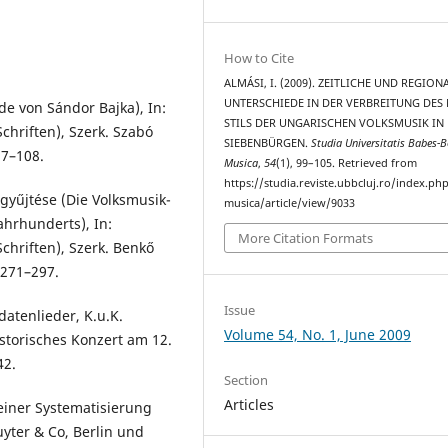
How to Cite
ALMÁSI, I. (2009). ZEITLICHE UND REGION
UNTERSCHIEDE IN DER VERBREITUNG DES
de von Sándor Bajka), In:
STILS DER UNGARISCHEN VOLKSMUSIK IN
chriften), Szerk. Szabó
SIEBENBÜRGEN.
Studia Universitatis Babes-B
87–108.
Musica
,
54
(1), 99–105. Retrieved from
https://studia.reviste.ubbcluj.ro/index.p
egyűjtése (Die Volksmusik-
musica/article/view/9033
hrhunderts), In:
More Citation Formats
chriften), Szerk. Benkő
 271–297.
Issue
datenlieder, K.u.K.
Volume 54, No. 1, June 2009
storisches Konzert am 12.
42.
Section
Articles
 einer Systematisierung
yter & Co, Berlin und