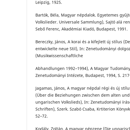
Leipzig, 1925.
Bartók, Béla, Magyar népdalok. Egyetemes gyűj
Volkslieder. Universale Sammlung), Sajtó alá re
Sebő Ferenc, Akadémiai Kiadó, Budapest, 1991.
Bereczky, János, A korai és a kifejlett új stílus (
entwickelte neue Stil), In: Zenetudományi dolg
(Musikwissenschaftliche
Abhandlungen 1992–1994), A Magyar Tudomán
Zenetudományi Intézete, Budapest, 1994, S. 217
Jagamas, János, A magyar népdal régi és új stílu
(Über die Beziehungen zwischen dem alten und
ungarischen Volkslieds), In: Zenetudományi írás
Schriften), Szerk. Szabó Csaba, Krtiterion Könyvk
52–72.
Kodály, Zoltán, A magyar népzene (Die ungarisch