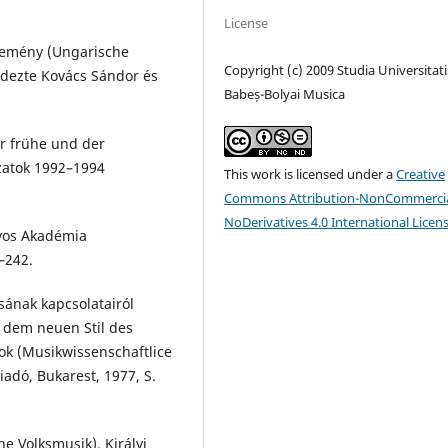
License
temény (Ungarische
Copyright (c) 2009 Studia Universitati
ndezte Kovács Sándor és
Babeș-Bolyai Musica
Der frühe und der
ozatok 1992–1994
This work is licensed under a
Creative
Commons Attribution-NonCommercia
NoDerivatives 4.0 International Licen
yos Akadémia
–242.
sának kapcsolatairól
 dem neuen Stil des
ok (Musikwissenschaftlice
iadó, Bukarest, 1977, S.
e Volksmusik), Királyi