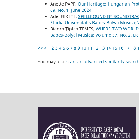
Anette PAPP,
Our Heritage: Hungarian Pro
69, No. 1, June 2024
Adél FEKETE,
SPELLBOUND BY SOUNDTRAC
Studia Universitatis Babes-Bolyai Musica:
Bianca Ţiplea TEMEŞ,
WHERE TWO WORLDS
Babes-Bolyai Musica: Volume 57, No. 2, 
<<
<
1
2
3
4
5
6
7
8
9
10
11
12
13
14
15
16
17
18
You may also
start an advanced similarity searc