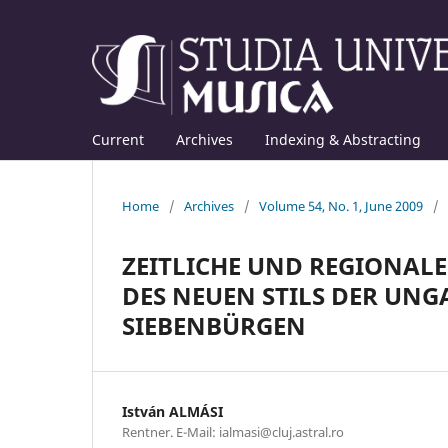
Current
Archives
Indexing & Abstracting
Home
/
Archives
/
Volume 54, No. 1, June 2009
/
ZEITLICHE UND REGIONALE
DES NEUEN STILS DER UNG
SIEBENBÜRGEN
István ALMÁSI
Rentner. E-Mail: ialmasi@cluj.astral.ro